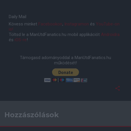
Daily Mail
Kövess minket
Facebookon
,
Instagramon
és
YouTube-on
is!
Töltsd le a ManUtdFanatics.hu mobil applikációt
Androidra
és
iOS-re
!
Támogasd adományoddal a ManUtdFanatics.hu
működését!
Hozzászólások