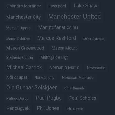
Luke Shaw
Lisandro Martinez
Liverpool
Manchester United
Manchester City
Manutdfanatics.hu
Manuel Ugarte
Marcus Rashford
Marcel Sabitzer
Martin Dubravka
Mason Greenwood
Mason Mount
Matheus Cunha
Matthijs de Ligt
Michael Carrick
Nemanja Matic
Newcastle
Női csapat
Noussair Mazraoui
Norwich City
Ole Gunnar Solskjaer
Omar Berrada
Paul Pogba
Paul Scholes
Patrick Dorgu
Phil Jones
Pénzügyek
Phil Neville