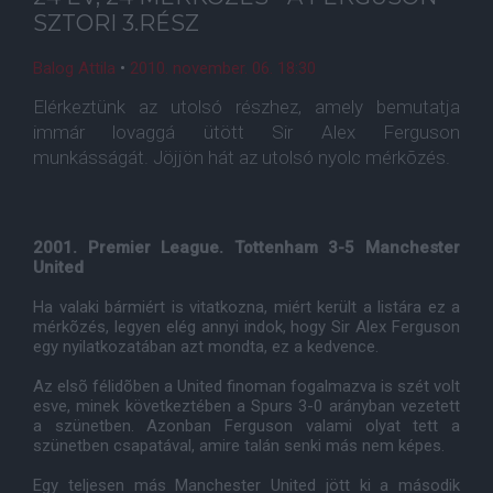
SZTORI 3.RÉSZ
Balog Attila
•
2010. november. 06. 18:30
Elérkeztünk az utolsó részhez, amely bemutatja
immár lovaggá ütött Sir Alex Ferguson
munkásságát. Jöjjön hát az utolsó nyolc mérkõzés.
2001. Premier League. Tottenham 3-5 Manchester
United
Ha valaki bármiért is vitatkozna, miért került a listára ez a
mérkõzés, legyen elég annyi indok, hogy Sir Alex Ferguson
egy nyilatkozatában azt mondta, ez a kedvence.
Az elsõ félidõben a United finoman fogalmazva is szét volt
esve, minek következtében a Spurs 3-0 arányban vezetett
a szünetben. Azonban Ferguson valami olyat tett a
szünetben csapatával, amire talán senki más nem képes.
Egy teljesen más Manchester United jött ki a második