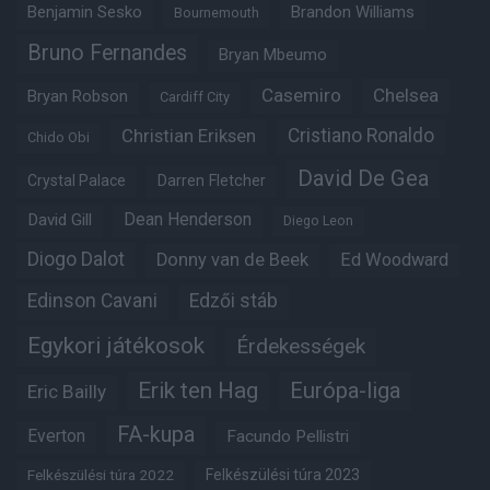
Benjamin Sesko
Brandon Williams
Bournemouth
Bruno Fernandes
Bryan Mbeumo
Casemiro
Chelsea
Bryan Robson
Cardiff City
Christian Eriksen
Cristiano Ronaldo
Chido Obi
David De Gea
Crystal Palace
Darren Fletcher
Dean Henderson
David Gill
Diego Leon
Diogo Dalot
Donny van de Beek
Ed Woodward
Edinson Cavani
Edzői stáb
Egykori játékosok
Érdekességek
Erik ten Hag
Európa-liga
Eric Bailly
FA-kupa
Everton
Facundo Pellistri
Felkészülési túra 2022
Felkészülési túra 2023