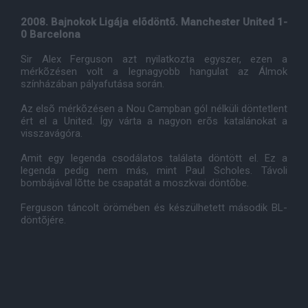
2008. Bajnokok Ligája elõdöntõ. Manchester United 1-
0 Barcelona
Sir Alex Ferguson azt nyilatkozta egyszer, ezen a
mérkõzésen volt a legnagyobb hangulat az Álmok
színházában pályafutása során.
Az elsõ mérkõzésen a Nou Campban gól nélküli döntetlent
ért el a United. Így várta a nagyon erõs katalánokat a
visszavágóra.
Amit egy legenda csodálatos találata döntött el. Ez a
legenda pedig nem más, mint Paul Scholes. Távoli
bombájával lõtte be csapatát a moszkvai döntõbe.
Ferguson táncolt örömében és készülhetett második BL-
döntõjére.