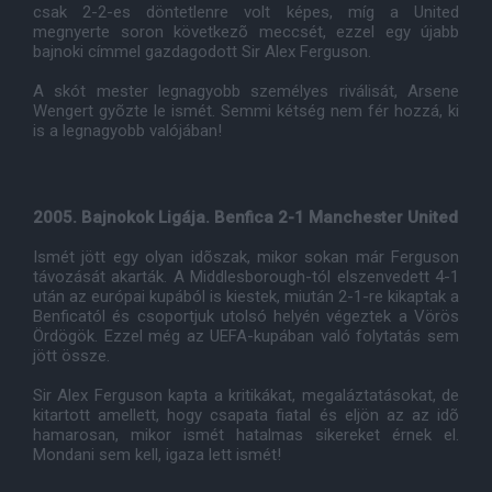
csak 2-2-es döntetlenre volt képes, míg a United
megnyerte soron következõ meccsét, ezzel egy újabb
bajnoki címmel gazdagodott Sir Alex Ferguson.
A skót mester legnagyobb személyes riválisát, Arsene
Wengert gyõzte le ismét. Semmi kétség nem fér hozzá, ki
is a legnagyobb valójában!
2005. Bajnokok Ligája. Benfica 2-1 Manchester United
Ismét jött egy olyan idõszak, mikor sokan már Ferguson
távozását akarták. A Middlesborough-tól elszenvedett 4-1
után az európai kupából is kiestek, miután 2-1-re kikaptak a
Benficatól és csoportjuk utolsó helyén végeztek a Vörös
Ördögök. Ezzel még az UEFA-kupában való folytatás sem
jött össze.
Sir Alex Ferguson kapta a kritikákat, megaláztatásokat, de
kitartott amellett, hogy csapata fiatal és eljön az az idõ
hamarosan, mikor ismét hatalmas sikereket érnek el.
Mondani sem kell, igaza lett ismét!