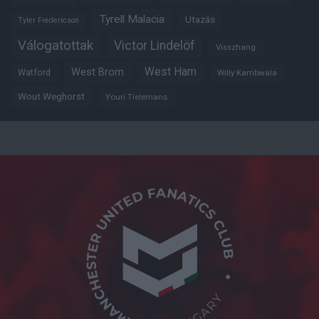
Tyrell Malacia
Utazás
Tyler Fredericson
Válogatottak
Victor Lindelöf
Visszhang
West Ham
West Brom
Watford
Willy Kambwala
Wout Weghorst
Youri Tielemans