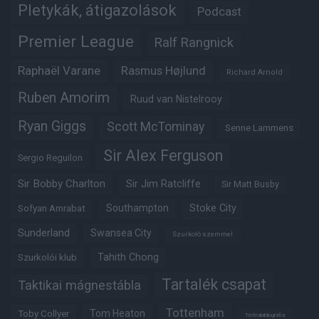
Pletykák, átigazolások
Podcast
Premier League
Ralf Rangnick
Raphaël Varane
Rasmus Højlund
Richard Arnold
Ruben Amorim
Ruud van Nistelrooy
Ryan Giggs
Scott McTominay
Senne Lammens
Sir Alex Ferguson
Sergio Reguilon
Sir Bobby Charlton
Sir Jim Ratcliffe
Sir Matt Busby
Southampton
Stoke City
Sofyan Amrabat
Sunderland
Swansea City
Szurkoló szemmel
Tahith Chong
Szurkolói klub
Tartalék csapat
Taktikai mágnestábla
Tottenham
Tom Heaton
Toby Collyer
Trófeabibliográfia