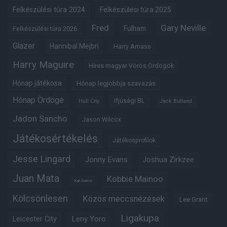
Felkészülési túra 2024
Felkészülési túra 2025
Fred
Gary Neville
Fulham
Felkészülési túra 2026
Glazer
Hannibal Mejbri
Harry Amass
Harry Maguire
Híres magyar Vörös Ördögök
Hónap játékosa
Hónap legjobbja szavazás
Hónap Ördöge
Ifjúsági BL
Hull City
Jack Butland
Jadon Sancho
Jason Wilcox
Játékosértékelés
Játékosprofilok
Jesse Lingard
Jonny Evans
Joshua Zirkzee
Juan Mata
Kobbie Mainoo
Karl Darlow
Kölcsönlesen
Közös meccsnézések
Lee Grant
Ligakupa
Leny Yoro
Leicester City