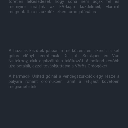
töretlen lelkesedését, hogy soha nem adják fel és
mennyire imádják az FA-kupa küzdelmeit, vlamint
megmutatta a szurkolók lelkes támogatását is.
A hazaiak kezdték jobban a mérkõzést és sikerült is két
gólos elõnyt teemteniük. De jött Solskjaer és Van
Nistelrooy, akik egalizálták a találkozót. A holland késõbb
újra betalált, ezzel továbbjuttatva a Vörös Ördögöket.
A harmadik United gólnál a vendégszurkolók egy része a
pályára rohant örömükben, amit a lefújást követõen
megismételtek.