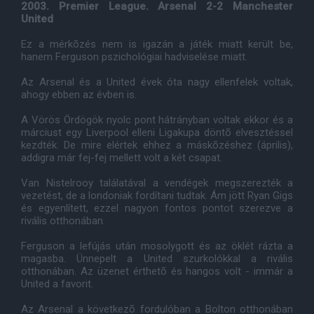
2003. Premier League. Arsenal 2-2 Manchester
United
Ez a mérkõzés nem is igazán a játék miatt került be,
hanem Ferguson pszichológiai hadviselése miatt.
Az Arsenal és a United évek óta nagy ellenfelek voltak,
ahogy ebben az évben is.
A Vörös Ördögök nyolc pont hátrányban voltak ekkor és a
márciust egy Liverpool elleni Ligakupa döntõ elvesztéssel
kezdték. De mire elértek ehhez a máskõzéshez (április),
addigra már fej-fej mellett volt a két csapat.
Van Nistelrooy találatával a vendégek megszerezték a
vezetést, de a londoniak fordítani tudtak. Ám jött Ryan Gigs
és egyenlített, ezzel nagyon fontos pontot szerezve a
rivális otthonában.
Ferguson a lefújás után mosolygott és az öklét rázta a
magasba. Ünnepelt a United szurkolókkal a rivális
otthonában. Az üzenet érthetõ és hangos volt - immár a
United a favorit.
Az Arsenal a következõ fordulóban a Bolton otthonában