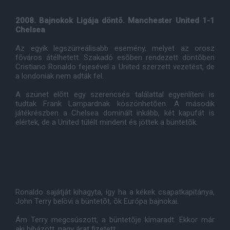
2008. Bajnokok Ligája döntõ. Manchester United 1-1
Chelsea
Az egyik legszürreálisabb esemény, melyet az orosz
fõváros átélhetett. Szakadó esõben rendezett döntõben
Cristiano Ronaldo fejesével a United szerzett vezetést, de
a londoniak nem adták fel.
A szünet elõtt egy szerencsés találattal egyenlíteni is
tudtak Frank Lampardnak köszönhetõen. A második
játékrészben a Chelsea dominált inkább, két kapufát is
elértek, de a United túlélt mindent és jöttek a büntetõk.
Ronaldo sajátját kihagyta, így ha a kékek csapatkapitánya,
John Terry belövi a büntetõt, õk Európa bajnokai.
Ám Terry megcsúszott, a büntetõje kimaradt. Ekkor már
aki hibázott, nagy árat fizetett.