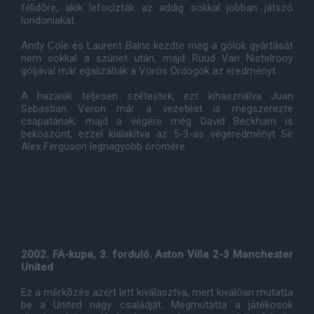
félidõre, akik lefocizták az addig sokkal jobban játszó
londoniakat.
Andy Cole és Laurent Balnc kezdte meg a gólok gyártását
nem sokkal a szünet után, majd Ruud Van Nistelrooy
góljával már egalizálták a Vörös Ördögök az eredményt.
A hazaiak teljesen szétestek, ezt kihasználva Juan
Sebastian Veron már a vezetést is megszerezte
csapatának, majd a végére még David Beckham is
beköszönt, ezzel kialakítva az 5-3-as végeredményt Sir
Alex Ferguson legnagyobb örömére.
2002. FA-kupa, 3. forduló. Aston Villa 2-3 Manchester
United
Ez a mérkõzés azért lett kiválasztva, mert kiválóan mutatta
be a United nagy családját. Megmutatta a játékosok