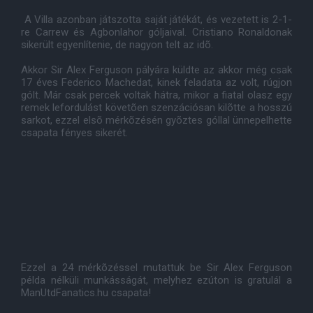
A Villa azonban játszotta saját játékát, és vezetett is 2-1-
re Carrew és Agbonlahor góljaival. Cristiano Ronaldonak
sikerült egyenlítenie, de nagyon telt az idõ.
Akkor Sir Alex Ferguson pályára küldte az akkor még csak
17 éves Federico Machedat, kinek feladata az volt, rúgjon
gólt. Már csak percek voltak hátra, mikor a fiatal olasz egy
remek lefordulást követõen szenzációsan kilõtte a hosszú
sarkot, ezzel elsõ mérkõzésén gyõztes góllal ünnepelhette
csapata fényes sikerét.
Ezzel a 24 mérkõzéssel mutattuk be Sir Alex Ferguson
példa nélküli munkásságát, melyhez ezúton is gratulál a
ManUtdFanatics.hu csapata!