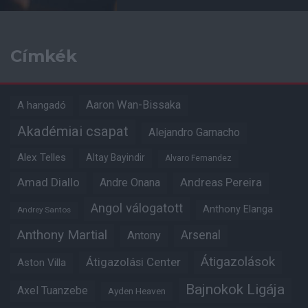
Címkék
Aaron Wan-Bissaka
A hangadó
Akadémiai csapat
Alejandro Garnacho
Alex Telles
Altay Bayindir
Alvaro Fernandez
Amad Diallo
Andre Onana
Andreas Pereira
Angol válogatott
Anthony Elanga
Andrey Santos
Anthony Martial
Arsenal
Antony
Átigazolások
Átigazolási Center
Aston Villa
Bajnokok Ligája
Axel Tuanzebe
Ayden Heaven