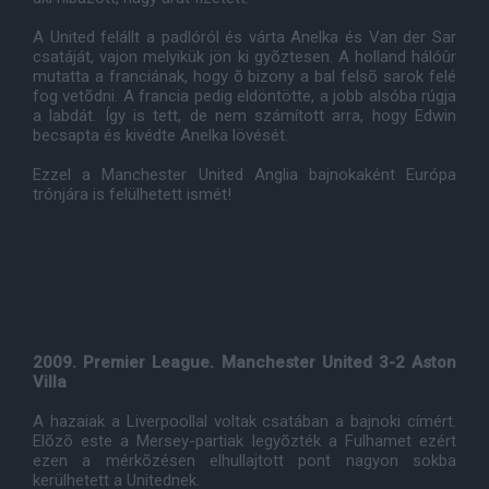
A United felállt a padlóról és várta Anelka és Van der Sar
csatáját, vajon melyikük jön ki gyõztesen. A holland hálóûr
mutatta a franciának, hogy õ bizony a bal felsõ sarok felé
fog vetõdni. A francia pedig eldöntötte, a jobb alsóba rúgja
a labdát. Így is tett, de nem számított arra, hogy Edwin
becsapta és kivédte Anelka lövését.
Ezzel a Manchester United Anglia bajnokaként Európa
trónjára is felülhetett ismét!
2009. Premier League. Manchester United 3-2 Aston
Villa
A hazaiak a Liverpoollal voltak csatában a bajnoki címért.
Elõzõ este a Mersey-partiak legyõzték a Fulhamet ezért
ezen a mérkõzésen elhullajtott pont nagyon sokba
kerülhetett a Unitednek.