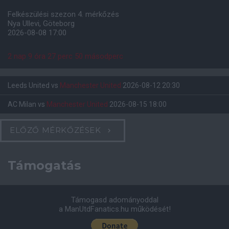
Felkészülési szezon 4. mérkőzés
Nya Ullevi, Göteborg
2026-08-08 17:00
2 nap 9 óra 27 perc 48 másodperc
Leeds United
vs
Manchester United
2026-08-12 20:30
AC Milan
vs
Manchester United
2026-08-15 18:00
ELŐZŐ MÉRKŐZÉSEK
Támogatás
Támogasd adományoddal
a ManUtdFanatics.hu működését!