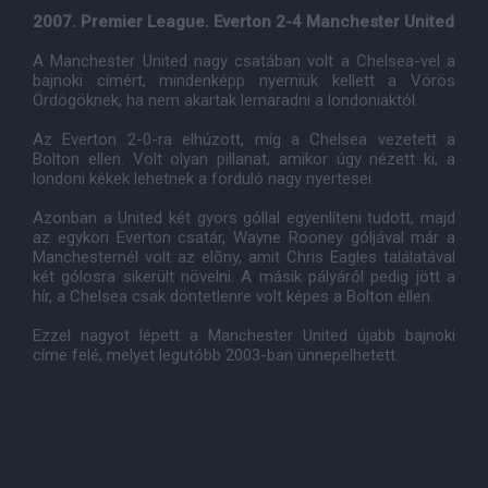
2007. Premier League. Everton 2-4 Manchester United
A Manchester United nagy csatában volt a Chelsea-vel a
bajnoki címért, mindenképp nyerniük kellett a Vörös
Ördögöknek, ha nem akartak lemaradni a londoniaktól.
Az Everton 2-0-ra elhúzott, míg a Chelsea vezetett a
Bolton ellen. Volt olyan pillanat, amikor úgy nézett ki, a
londoni kékek lehetnek a forduló nagy nyertesei.
Azonban a United két gyors góllal egyenlíteni tudott, majd
az egykori Everton csatár, Wayne Rooney góljával már a
Manchesternél volt az elõny, amit Chris Eagles találatával
két gólosra sikerült növelni. A másik pályáról pedig jött a
hír, a Chelsea csak döntetlenre volt képes a Bolton ellen.
Ezzel nagyot lépett a Manchester United újabb bajnoki
címe felé, melyet legutóbb 2003-ban ünnepelhetett.