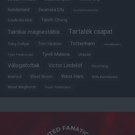
Sunderland
Swansea City
Szurkoló szemmel
Tahith Chong
Szurkolói klub
Tartalék csapat
Taktikai mágnestábla
Tottenham
Tom Heaton
Toby Collyer
Trófeabibliográfia
Tyrell Malacia
Utazás
Tyler Fredericson
Válogatottak
Victor Lindelöf
Visszhang
West Ham
West Brom
Watford
Willy Kambwala
Wout Weghorst
Youri Tielemans