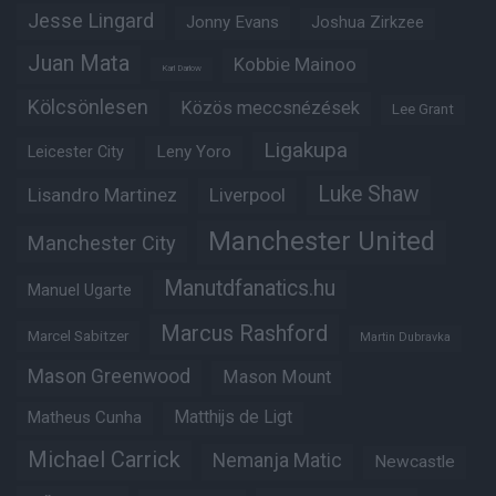
Jesse Lingard
Jonny Evans
Joshua Zirkzee
Juan Mata
Kobbie Mainoo
Karl Darlow
Kölcsönlesen
Közös meccsnézések
Lee Grant
Ligakupa
Leny Yoro
Leicester City
Luke Shaw
Lisandro Martinez
Liverpool
Manchester United
Manchester City
Manutdfanatics.hu
Manuel Ugarte
Marcus Rashford
Marcel Sabitzer
Martin Dubravka
Mason Greenwood
Mason Mount
Matheus Cunha
Matthijs de Ligt
Michael Carrick
Nemanja Matic
Newcastle