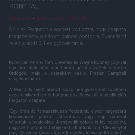
PONTTAL
Balog Attila
•
2012. december. 15. 19:26
Sir Alex Ferguson elégedett volt azzal, hogy csapata
megszerezte a három bajnoki pontot a Sunderland
felett aratott 3-1-es gyõzelemmel.
Robin van Persie, Tom Cleverley és Wayne Rooney góljaival
egy óra játék után már három góllal vezettek a Vörös
Ördögök, majd a csereként beálló Frazier Campbell
szépíteni tudott.
A Man City felett aratott elõzõ heti gyõzelmet követõen
ezzel a sikerrel ismét hat pontos elõnnyel áll a tabella élén
Ferguson csapata.
"Egy órán át fantasztikusan fociztunk, olykor nagyszerû
kombinációs játékot játszottunk vagy épp remekül
váltottuk a pozíciókat. A második gólunk is így született,
nagyszerû azonnali befejezést láthattunk Tom Cleverleytõl
(egy Cleverley-Carrick közötti csodás kényszerítõ után)" -