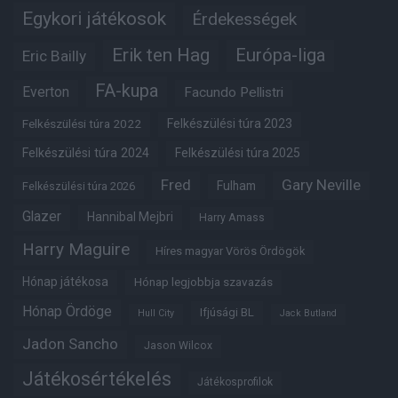
Egykori játékosok
Érdekességek
Erik ten Hag
Európa-liga
Eric Bailly
FA-kupa
Everton
Facundo Pellistri
Felkészülési túra 2022
Felkészülési túra 2023
Felkészülési túra 2024
Felkészülési túra 2025
Fred
Gary Neville
Fulham
Felkészülési túra 2026
Glazer
Hannibal Mejbri
Harry Amass
Harry Maguire
Híres magyar Vörös Ördögök
Hónap játékosa
Hónap legjobbja szavazás
Hónap Ördöge
Ifjúsági BL
Hull City
Jack Butland
Jadon Sancho
Jason Wilcox
Játékosértékelés
Játékosprofilok