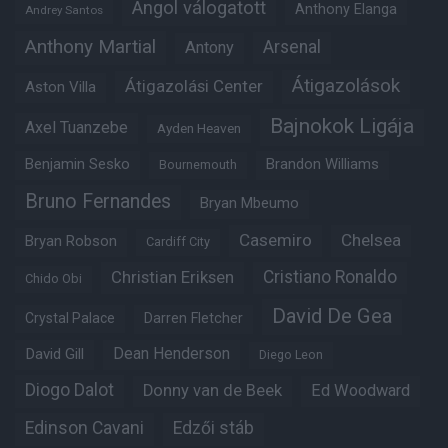
Angol válogatott
Anthony Elanga
Andrey Santos
Anthony Martial
Arsenal
Antony
Átigazolások
Átigazolási Center
Aston Villa
Bajnokok Ligája
Axel Tuanzebe
Ayden Heaven
Benjamin Sesko
Brandon Williams
Bournemouth
Bruno Fernandes
Bryan Mbeumo
Casemiro
Chelsea
Bryan Robson
Cardiff City
Christian Eriksen
Cristiano Ronaldo
Chido Obi
David De Gea
Crystal Palace
Darren Fletcher
Dean Henderson
David Gill
Diego Leon
Diogo Dalot
Donny van de Beek
Ed Woodward
Edinson Cavani
Edzői stáb