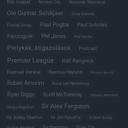
Női csapat
Noussair Mazraoui
Norwich City
Ole Gunnar Solskjaer
Omar Berrada
Paul Pogba
Paul Scholes
Patrick Dorgu
Phil Jones
Pénzügyek
Phil Neville
Pletykák, átigazolások
Podcast
Premier League
Ralf Rangnick
Raphaël Varane
Rasmus Højlund
Richard Arnold
Ruben Amorim
Ruud van Nistelrooy
Ryan Giggs
Scott McTominay
Senne Lammens
Sir Alex Ferguson
Sergio Reguilon
Sir Bobby Charlton
Sir Jim Ratcliffe
Sir Matt Busby
Southampton
Stoke City
Sofyan Amrabat