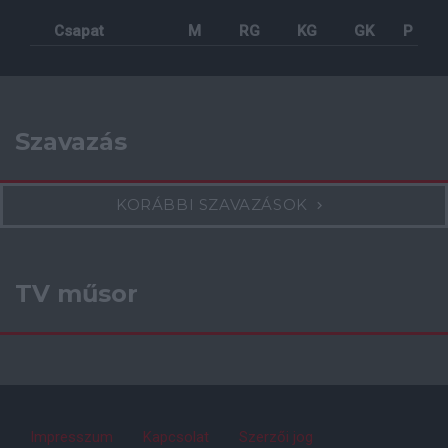
Csapat
M
RG
KG
GK
P
Szavazás
KORÁBBI SZAVAZÁSOK
TV műsor
Impresszum
Kapcsolat
Szerzői jog