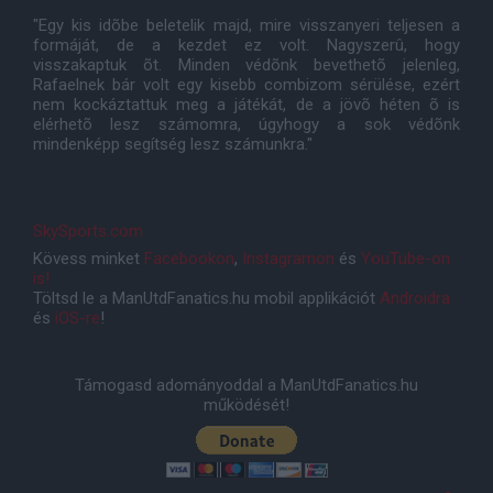
"Egy kis idõbe beletelik majd, mire visszanyeri teljesen a
formáját, de a kezdet ez volt. Nagyszerû, hogy
visszakaptuk õt. Minden védõnk bevethetõ jelenleg,
Rafaelnek bár volt egy kisebb combizom sérülése, ezért
nem kockáztattuk meg a játékát, de a jövõ héten õ is
elérhetõ lesz számomra, úgyhogy a sok védõnk
mindenképp segítség lesz számunkra."
SkySports.com
Kövess minket
Facebookon
,
Instagramon
és
YouTube-on
is!
Töltsd le a ManUtdFanatics.hu mobil applikációt
Androidra
és
iOS-re
!
Támogasd adományoddal a ManUtdFanatics.hu
működését!