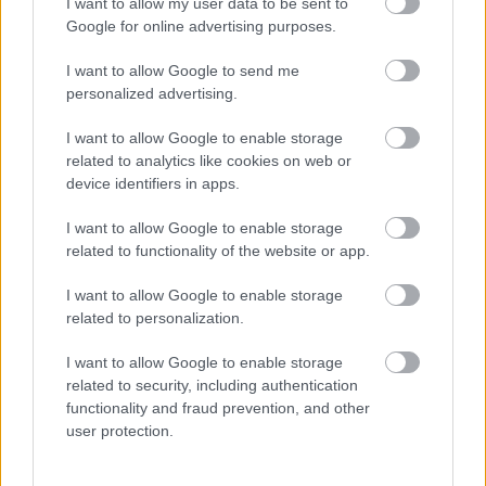
I want to allow my user data to be sent to
Támogatás
Google for online advertising purposes.
I want to allow Google to send me
personalized advertising.
Támogasd adományoddal
a ManUtdFanatics.hu működését!
I want to allow Google to enable storage
related to analytics like cookies on web or
device identifiers in apps.
I want to allow Google to enable storage
related to functionality of the website or app.
Kapcsolódó hírek
I want to allow Google to enable storage
related to personalization.
SIR ALEX FERGUSON
I want to allow Google to enable storage
related to security, including authentication
functionality and fraud prevention, and other
user protection.
FLETCHER "SZÜRREÁLIS"
HETÉRŐL, BRUNORÓL ÉS A