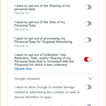
services and may gather and store information including but
not limited to your visit or usage behaviour. You may click to
I want to opt-out of the Sharing of my
Meccs Center
personal data.
grant or deny consent to Google and its third-party tags to
Opted In
use your data for below specified purposes in below Google
consent section.
I want to opt-out of the Sale of my
Paris Saint-Germain
vs
Personal Data.
Opted In
Manchester United
I want to opt-out of processing my
Personal Data for Targeted Advertising.
Felkészülési szezon 4. mérkőzés
Opted In
Nya Ullevi, Göteborg
2026-08-08 17:00
I want to opt-out of Collection, Use,
Retention, Sale, and/or Sharing of my
Personal Data that Is Unrelated with the
1 nap 1 óra 53 perc 24 másodperc
Purposes for which it was collected.
Opted Out
Leeds United
vs
Manchester United
2026-08-12 20:30
Google consents
AC Milan
vs
Manchester United
2026-08-15 18:00
I want to allow Google to enable storage
related to advertising like cookies on web or
ELŐZŐ MÉRKŐZÉSEK
device identifiers in apps.