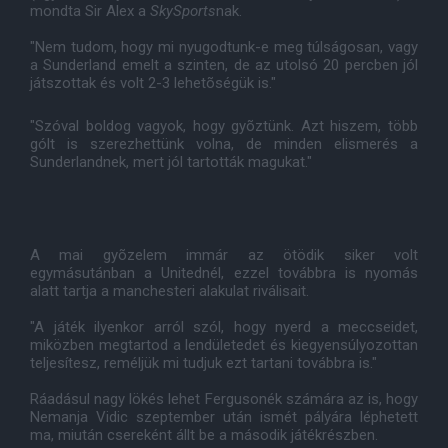
mondta Sir Alex a
SkySports
nak.
"Nem tudom, hogy mi nyugodtunk-e meg túlságosan, vagy
a Sunderland emelt a szinten, de az utolsó 20 percben jól
játszottak és volt 2-3 lehetõségük is."
"Szóval boldog vagyok, hogy gyõztünk. Azt hiszem, több
gólt is szerezhettünk volna, de minden elismerés a
Sunderlandnek, mert jól tartották magukat."
A mai gyõzelem immár az ötödik siker volt
egymásutánban a Unitednél, ezzel továbbra is nyomás
alatt tartja a manchesteri alakulat riválisait.
"A játék ilyenkor arról szól, hogy nyerd a meccseidet,
miközben megtartod a lendületedet és kiegyensúlyozottan
teljesítesz, reméljük mi tudjuk ezt tartani továbbra is."
Ráadásul nagy lökés lehet Fergusonék számára az is, hogy
Nemanja Vidic szeptember után ismét pályára léphetett
ma, miután csereként állt be a második játékrészben.