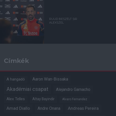
RUUD BESZÉLT SIR
ALEXSZEL
Címkék
Aaron Wan-Bissaka
A hangadó
Akadémiai csapat
Alejandro Garnacho
Alex Telles
Altay Bayindir
Alvaro Fernandez
Amad Diallo
Andre Onana
Andreas Pereira