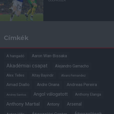
GÓLPASSZA
Címkék
Aaron Wan-Bissaka
A hangadó
Akadémiai csapat
Alejandro Garnacho
Alex Telles
Altay Bayindir
Alvaro Fernandez
Amad Diallo
Andre Onana
Andreas Pereira
Angol válogatott
Anthony Elanga
Andrey Santos
Anthony Martial
Arsenal
Antony
Átigazolások