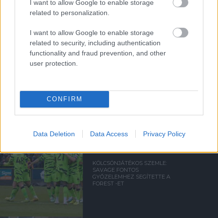
I want to allow Google to enable storage
Támogasd adományoddal
related to personalization.
a ManUtdFanatics.hu működését!
I want to allow Google to enable storage
related to security, including authentication
functionality and fraud prevention, and other
user protection.
Kapcsolódó hírek
CONFIRM
KÖLCSÖNLESEN
Data Deletion
Data Access
Privacy Policy
KÖLCSÖNJÁTÉKOS SZEMLE:
SAVAGE FONTOS
GYŐZELEMHEZ SEGÍTETTE A
FOREST -ET