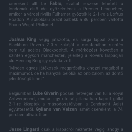
csereként állt be
Fabio
, ezáltal részese lehetett a
londoniak elsõ idei gyõzelmének a Premier Leagueben,
amikor a városi rivális Fulhamet gyõzték le 2-1-re a Loftus
Roadon. A sokoldalú brazil balbekk a 86. percben váltotta
Shaun Wright-Phillipset.
Joshua King
végig játszotta, és sárga lappal zárta a
Blackburn Rovers 2-0-s zakóját a mostanában szintén
nem túl acélos Blackpooltól. A mérkõzést követõen a
szintén egykori manchesteri, jelenleg a Rovers kispadján
ülü Henning Berg így nyilatkozott:
"Minden egyes játékosok megpróbálta kihozni magából a
maximumot, de ha hiányzik belõlük az önbizalom, az döntõ
jelentõségû lehet."
Belgiumban
Luke Giverin
pocsék hétvégén van túl a Royal
Antwerpennel, miután egy utolsó pillanatban kapott góllal
2-1-re kikaptak a másodosztályban a Eendracht Aalst
együttesétõl.
Gyliano van Velzen
ismét csereként, a 74.
percben állhatott be.
Jesse Lingard
csak a kispadról nézhette végig, ahogy a