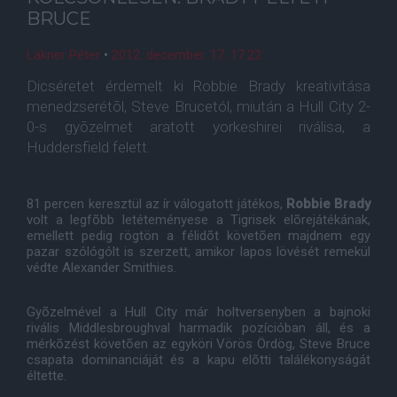
BRUCE
Lakner Péter
•
2012. december. 17. 17:22
Dicséretet érdemelt ki Robbie Brady kreativitása
menedzserétõl, Steve Brucetól, miután a Hull City 2-
0-s gyõzelmet aratott yorkeshirei riválisa, a
Huddersfield felett.
81 percen keresztül az ír válogatott játékos,
Robbie Brady
volt a legfõbb letéteményese a Tigrisek elõrejátékának,
emellett pedig rögtön a félidõt követõen majdnem egy
pazar szólógólt is szerzett, amikor lapos lövését remekül
védte Alexander Smithies.
Gyõzelmével a Hull City már holtversenyben a bajnoki
rivális Middlesbroughval harmadik pozícióban áll, és a
mérkõzést követõen az egyköri Vörös Ördög, Steve Bruce
csapata dominanciáját és a kapu elõtti találékonyságát
éltette.