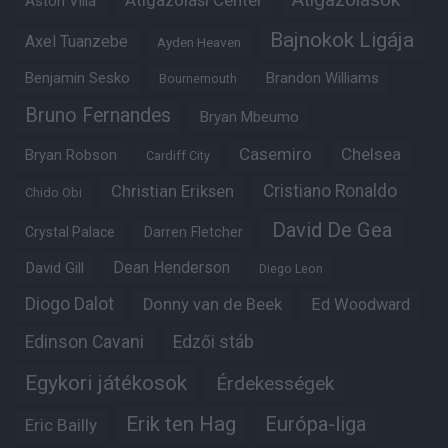
Átigazolási Center
Aston Villa
Bajnokok Ligája
Axel Tuanzebe
Ayden Heaven
Benjamin Sesko
Brandon Williams
Bournemouth
Bruno Fernandes
Bryan Mbeumo
Casemiro
Chelsea
Bryan Robson
Cardiff City
Christian Eriksen
Cristiano Ronaldo
Chido Obi
David De Gea
Crystal Palace
Darren Fletcher
Dean Henderson
David Gill
Diego Leon
Diogo Dalot
Donny van de Beek
Ed Woodward
Edinson Cavani
Edzői stáb
Egykori játékosok
Érdekességek
Erik ten Hag
Európa-liga
Eric Bailly