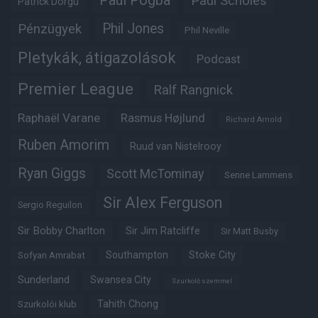
Paul Pogba
Paul Scholes
Patrick Dorgu
Phil Jones
Pénzügyek
Phil Neville
Pletykák, átigazolások
Podcast
Premier League
Ralf Rangnick
Raphaël Varane
Rasmus Højlund
Richard Arnold
Ruben Amorim
Ruud van Nistelrooy
Ryan Giggs
Scott McTominay
Senne Lammens
Sir Alex Ferguson
Sergio Reguilon
Sir Bobby Charlton
Sir Jim Ratcliffe
Sir Matt Busby
Southampton
Stoke City
Sofyan Amrabat
Sunderland
Swansea City
Szurkoló szemmel
Tahith Chong
Szurkolói klub