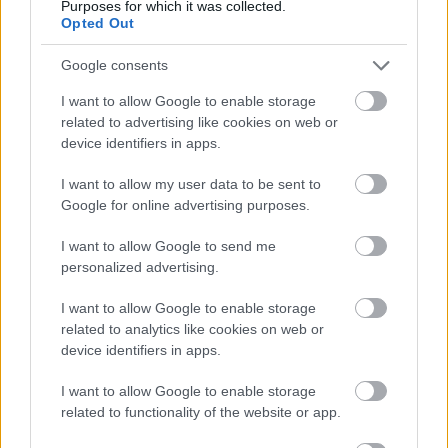
Purposes for which it was collected.
Paris Saint-Germain
vs
Opted Out
Manchester United
Google consents
Felkészülési szezon 4. mérkőzés
I want to allow Google to enable storage
Nya Ullevi, Göteborg
related to advertising like cookies on web or
2026-08-08 17:00
device identifiers in apps.
1 nap 23 óra 8 perc 49 másodperc
I want to allow my user data to be sent to
Google for online advertising purposes.
Leeds United
vs
Manchester United
2026-08-12 20:30
I want to allow Google to send me
personalized advertising.
AC Milan
vs
Manchester United
2026-08-15 18:00
I want to allow Google to enable storage
ELŐZŐ MÉRKŐZÉSEK
related to analytics like cookies on web or
device identifiers in apps.
Támogatás
I want to allow Google to enable storage
related to functionality of the website or app.