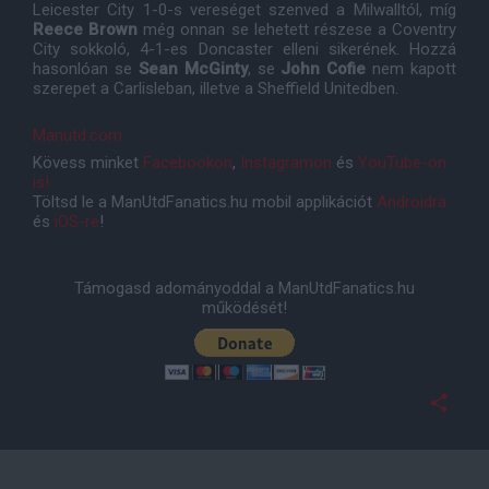
Leicester City 1-0-s vereséget szenved a Milwalltól, míg
Reece Brown
még onnan se lehetett részese a Coventry
City sokkoló, 4-1-es Doncaster elleni sikerének. Hozzá
hasonlóan se
Sean McGinty
, se
John Cofie
nem kapott
szerepet a Carlisleban, illetve a Sheffield Unitedben.
Manutd.com
Kövess minket
Facebookon
,
Instagramon
és
YouTube-on
is!
Töltsd le a ManUtdFanatics.hu mobil applikációt
Androidra
és
iOS-re
!
Támogasd adományoddal a ManUtdFanatics.hu
működését!