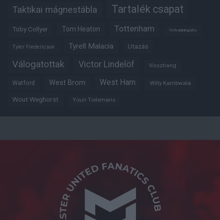
Tartalék csapat
Taktikai mágnestábla
Tottenham
Tom Heaton
Toby Collyer
Trófeabibliográfia
Tyrell Malacia
Utazás
Tyler Fredericson
Válogatottak
Victor Lindelöf
Visszhang
West Ham
West Brom
Watford
Willy Kambwala
Wout Weghorst
Youri Tielemans