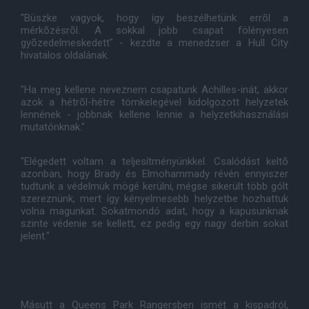
"Büszke vagyok, hogy így beszélhetünk errõl a
mérkõzésrõl. A sokkal jobb csapat fölényesen
gyõzedelmeskedett" - kezdte a menedzser a Hull City
hivatalos oldalának.
"Ha meg kellene neveznem csapatunk Achilles-inát, akkor
azok a hétrõl-hétre tömkelegével kidolgozott helyzetek
lennének - jobbnak kellene lennie a helyzetkihasználási
mutatónknak."
"Elégedett voltam a teljesítményünkkel. Csalódást keltõ
azonban, hogy Brady és Elmohammady révén ennyiszer
tudtunk a védelmük mögé kerülni, mégse sikerült több gólt
szereznünk, mert így kényelmesebb helyzetbe hozhattuk
volna magunkat. Sokatmondó adat, hogy a kapusunknak
szinte védenie se kellett, ez pedig egy nagy derbin sokat
jelent."
Másutt a Queens Park Rangersben ismét a kispadról,