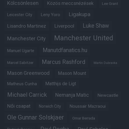
Kölcsönlesen
Közös meccsnézések
Lee Grant
Ligakupa
Leny Yoro
Leicester City
Luke Shaw
Lisandro Martinez
Liverpool
Manchester United
Manchester City
Manutdfanatics.hu
Manuel Ugarte
Marcus Rashford
Marcel Sabitzer
Martin Dubravka
Mason Greenwood
Mason Mount
Matheus Cunha
Matthijs de Ligt
Michael Carrick
Nemanja Matic
Newcastle
Női csapat
Noussair Mazraoui
Norwich City
Ole Gunnar Solskjaer
Omar Berrada