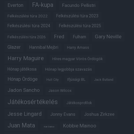
FA-kupa
Everton
Facundo Pellistri
Felkészülési túra 2022
Felkészülési túra 2023
Felkészülési túra 2024
Felkészülési túra 2025
Fred
Gary Neville
Fulham
Felkészülési túra 2026
Glazer
Hannibal Mejbri
Harry Amass
Harry Maguire
Híres magyar Vörös Ördögök
Hónap játékosa
Hónap legjobbja szavazás
Hónap Ördöge
Ifjúsági BL
Hull City
Jack Butland
Jadon Sancho
Jason Wilcox
Játékosértékelés
Játékosprofilok
Jesse Lingard
Jonny Evans
Joshua Zirkzee
Juan Mata
Kobbie Mainoo
Karl Darlow