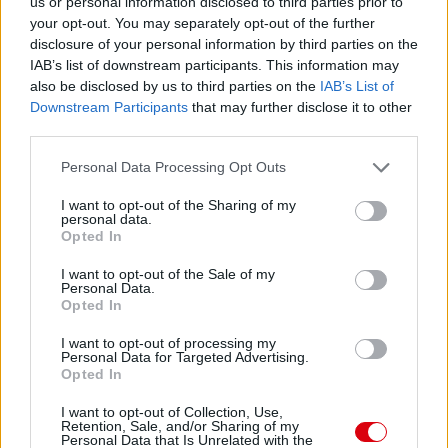
us or personal information disclosed to third parties prior to
your opt-out. You may separately opt-out of the further
disclosure of your personal information by third parties on the
IAB’s list of downstream participants. This information may
also be disclosed by us to third parties on the
IAB’s List of
Downstream Participants
that may further disclose it to other
third parties.
Please note that this website/app uses one or more Google
Personal Data Processing Opt Outs
services and may gather and store information including but
not limited to your visit or usage behaviour. You may click to
I want to opt-out of the Sharing of my
personal data.
grant or deny consent to Google and its third-party tags to
Opted In
use your data for below specified purposes in below Google
consent section.
I want to opt-out of the Sale of my
Personal Data.
Opted In
I want to opt-out of processing my
Personal Data for Targeted Advertising.
Opted In
Meccs Center
I want to opt-out of Collection, Use,
Retention, Sale, and/or Sharing of my
Personal Data that Is Unrelated with the