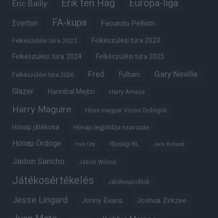
Erik ten Hag
Európa-liga
Eric Bailly
FA-kupa
Everton
Facundo Pellistri
Felkészülési túra 2022
Felkészülési túra 2023
Felkészülési túra 2024
Felkészülési túra 2025
Fred
Gary Neville
Fulham
Felkészülési túra 2026
Glazer
Hannibal Mejbri
Harry Amass
Harry Maguire
Híres magyar Vörös Ördögök
Hónap játékosa
Hónap legjobbja szavazás
Hónap Ördöge
Ifjúsági BL
Hull City
Jack Butland
Jadon Sancho
Jason Wilcox
Játékosértékelés
Játékosprofilok
Jesse Lingard
Jonny Evans
Joshua Zirkzee