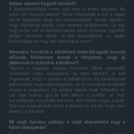
milyen nyomot hagyott benned?
A legnyomorultabb érzés volt, amit el tudsz képzelni. Az
edzõ azt mondta nekünk: "Sose felejtsétek el ezt a napot
és ne hagyjátok, hogy újra megtörténjen!" Annak ellenére,
hogy fájdalmas emlék, nem szabad elfelejtenünk. Ez egy
nagy lecke volt és kemény tanuló pénzt fizettünk. Egyetlen
dolgot tehetünk ellene, ki kell használnunk az újabb
lehetõséget és meg kell nyernünk a címet!
Mennyire frusztrál a sérülésed miatt kihagyott hosszú
idõszak, különösen annak a fényében, hogy új
játékosok is érkeztek a klubhoz?
Téptem a hajamat, annyira frusztrált. Minél hamarabb
szerettem volna visszatérni, de nem lehetett. El kell
fogadnunk, hogy a sérülés a futball része, és türelmesnek
kell lennünk, hogy egészségesen és jó formában kerüljünk
vissza a csapathoz. De amikor éppen csak felépülsz és
pár nap múlva újra ki kell állnod a sorból, az már
borzalmasan frusztráló tud lenni. Azt hittem megüt a guta.
Szörnyû csak kívülrõl nézni a játékot és érezni, hogy nem
lehetsz a részese.
Mi segít ilyenkor jobban, a saját akaraterõd vagy a
külsõ támogatás?