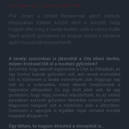
Tóth Judit
•
2012. december. 18. 10:08
Phil Jones a United Review-nek adott exkluzív
interjújában többek között arról is beszélt, hogy
hogyan élte meg a tavalyi kudarc után a városi rivális
felett aratott gyõzelmet és hogyan viselte a sérülése
alatti hosszú kényszerpihenõt.
A tavalyi szezonban is játszottál a City elleni derbin,
milyen érzéssel tölt el a mostani gyõzelem?
Azonfelül, hogy sikerült legyõznünk a Cityt az Etihadban, ez
egy fontos bajnoki gyõzelem volt, ami remek érzésekkel
tölt el, különösen a tavalyi események után. Ragyogó nap
volt ez a számunkra, mivel sikerült megõriznünk a
hatpontos elõnyünket. Ez egy õrült játék volt, de úgy
gondolom, hogy végig remekül teljesítettünk, és az utolsó
percekben szerzett gyõzelem hihetetlen örömöt jelentett.
Nagyszerû hangulat volt a mérkõzés után a öltözõben.
Szerintem a rajongók is legalább olyan remekül érezték
magukat ahogyan mi.
Úgy láttam, te nagyon élvezted a ünneplést is...