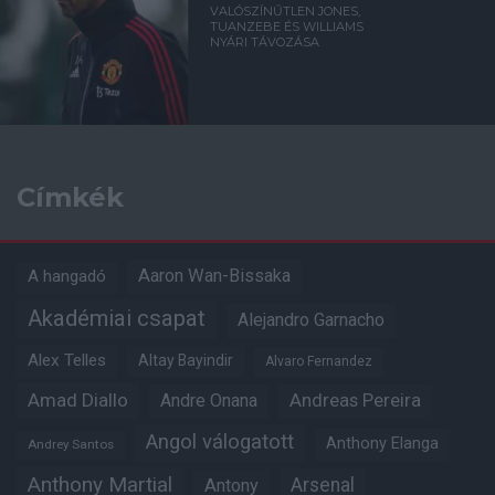
VALÓSZÍNŰTLEN JONES,
TUANZEBE ÉS WILLIAMS
NYÁRI TÁVOZÁSA
Címkék
Aaron Wan-Bissaka
A hangadó
Akadémiai csapat
Alejandro Garnacho
Alex Telles
Altay Bayindir
Alvaro Fernandez
Amad Diallo
Andre Onana
Andreas Pereira
Angol válogatott
Anthony Elanga
Andrey Santos
Anthony Martial
Arsenal
Antony