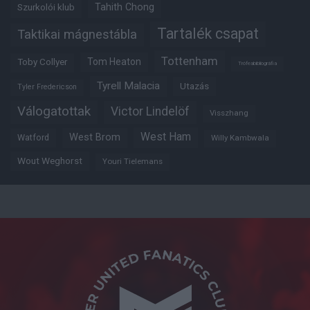
Tahith Chong
Szurkolói klub
Tartalék csapat
Taktikai mágnestábla
Tottenham
Tom Heaton
Toby Collyer
Trófeabibliográfia
Tyrell Malacia
Utazás
Tyler Fredericson
Válogatottak
Victor Lindelöf
Visszhang
West Ham
West Brom
Watford
Willy Kambwala
Wout Weghorst
Youri Tielemans