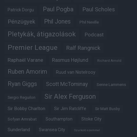
Paul Pogba
Paul Scholes
Patrick Dorgu
Phil Jones
Pénzügyek
Phil Neville
Pletykák, átigazolások
Podcast
Premier League
Ralf Rangnick
Raphaël Varane
Rasmus Højlund
Richard Arnold
Ruben Amorim
Ruud van Nistelrooy
Ryan Giggs
Scott McTominay
Senne Lammens
Sir Alex Ferguson
Sergio Reguilon
Sir Bobby Charlton
Sir Jim Ratcliffe
Sir Matt Busby
Southampton
Stoke City
Sofyan Amrabat
Sunderland
Swansea City
Szurkoló szemmel