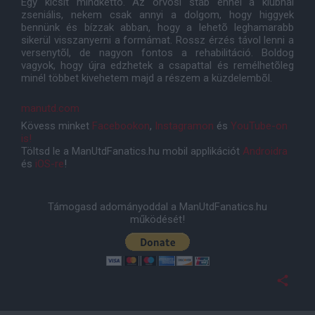
Egy kicsit mindkettõ. Az orvosi stáb ennél a klubnál
zseniális, nekem csak annyi a dolgom, hogy higgyek
bennünk és bízzak abban, hogy a lehetõ leghamarabb
sikerül visszanyerni a formámat. Rossz érzés távol lenni a
versenytõl, de nagyon fontos a rehabilitáció. Boldog
vagyok, hogy újra edzhetek a csapattal és remélhetõleg
minél többet kivehetem majd a részem a küzdelembõl.
manutd.com
Kövess minket
Facebookon
,
Instagramon
és
YouTube-on
is!
Töltsd le a ManUtdFanatics.hu mobil applikációt
Androidra
és
iOS-re
!
Támogasd adományoddal a ManUtdFanatics.hu
működését!