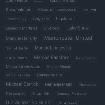
Juan Mata
Kobbie Mainoo
Karl Darlow
Kölcsönlesen
Közös meccsnézések
Lee Grant
Ligakupa
Leny Yoro
Leicester City
Luke Shaw
Lisandro Martinez
Liverpool
Manchester United
Manchester City
Manutdfanatics.hu
Manuel Ugarte
Marcus Rashford
Marcel Sabitzer
Martin Dubravka
Mason Greenwood
Mason Mount
Matheus Cunha
Matthijs de Ligt
Michael Carrick
Nemanja Matic
Newcastle
Női csapat
Noussair Mazraoui
Norwich City
Ole Gunnar Solskjaer
Omar Berrada