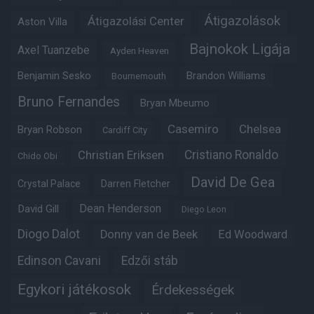
Átigazolások
Átigazolási Center
Aston Villa
Bajnokok Ligája
Axel Tuanzebe
Ayden Heaven
Benjamin Sesko
Brandon Williams
Bournemouth
Bruno Fernandes
Bryan Mbeumo
Casemiro
Chelsea
Bryan Robson
Cardiff City
Christian Eriksen
Cristiano Ronaldo
Chido Obi
David De Gea
Crystal Palace
Darren Fletcher
Dean Henderson
David Gill
Diego Leon
Diogo Dalot
Donny van de Beek
Ed Woodward
Edinson Cavani
Edzői stáb
Egykori játékosok
Érdekességek