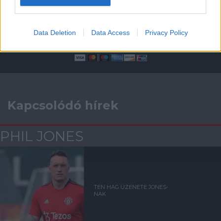
Támogasd adományoddal
a ManUtdFanatics.hu működését!
Data Deletion
Data Access
Privacy Policy
Kapcsolódó hírek
PHIL JONES
TEN HAG ÜZENETE JONES-
NAK