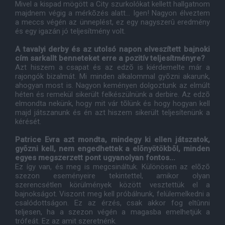
Mivel a kispad mögött a City szurkolókat kellett hallgatnom
majdnem végig a mérkõzés alatt... Igen! Nagyon élveztem
a meccs végén az ünneplést, ez egy nagyszerû eredmény
és egy igazán jó teljesítmény volt.
A tavalyi derby és az utolsó napon elveszített bajnoki
cím sarkallt benneteket erre a pozitív teljesítményre?
Azt hiszem a csapat és az edzõ is kiérdemelte már a
rajongók bizalmát. Mi minden alkalommal gyõzni akarunk,
ahogyan most is. Nagyon keményen dolgoztunk az elmúlt
héten és remekül sikerült felkészülnünk a derbire. Az edzõ
elmondta nekünk, hogy mit vár tõlünk és hogy hogyan kell
majd játszanunk és én azt hiszem sikerült teljesítenünk a
kérését.
Patrice Evra azt mondta, mindegy ki ellen játszatok,
gyõzni kell, nem engedhettek a elõnyötökbõl, minden
egyes megszerzett pont ugyanolyan fontos...
Ez így van, és meg is megcsináltuk. Különösen az elõzõ
szezon eseményeire tekintettel, amikor olyan
szerencsétlen körülmények között vesztettük el a
bajnokságot. Viszont meg kell próbálnunk, felülemelkedni a
csalódottságon. Ez az érzés, csak akkor fog eltûnni
teljesen, ha a szezon végén a magasba emelhetjük a
trófeát. Ez az amit szeretnénk.