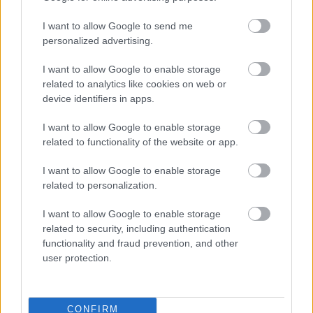
I want to allow Google to send me
Paris Saint-Germain
vs
personalized advertising.
Manchester United
I want to allow Google to enable storage
related to analytics like cookies on web or
Felkészülési szezon 4. mérkőzés
device identifiers in apps.
Nya Ullevi, Göteborg
2026-08-08 17:00
I want to allow Google to enable storage
related to functionality of the website or app.
0 nap 2 óra 22 perc 6 másodperc
I want to allow Google to enable storage
Leeds United
vs
Manchester United
2026-08-12 20:30
related to personalization.
AC Milan
vs
Manchester United
2026-08-15 18:00
I want to allow Google to enable storage
related to security, including authentication
functionality and fraud prevention, and other
ELŐZŐ MÉRKŐZÉSEK
user protection.
Támogatás
CONFIRM