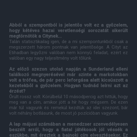
Abból a szempontból is jelentõs volt ez a gyõzelem,
hogy kétéves hazai veretlenségi sorozatát sikerült
megtörnötök a Citynek...
Talán statisztikailag igen, de a mi szempontunkból csak a
megszerzett három pontnak van jelentõsége. A Cityt az
Etihadban legyõzni valóban nem könnyû feladat, ezért ez
valóban egy nagy teljesítmény volt tõlünk.
Az elõzõ szezon utolsó napján a Sunderland elleni
találkozó megnyerésével már szinte a markotokban
volt a trófea, de pár perc leforgása alatt kicsúszott a
kezetekbõl a gyõzelem. Hogyan tudnád leírni azt az
érzést?
Õrült rossz volt. Körülbelül 10 másodpercig azt hittük, hogy
meg van a cím, amikor jött a hír hogy mégsem. De ezen
már túl vagyunk és remekül kezdtük az idei szezont, bár
volt néhány botlásunk, de most jó pozícióban vagyunk.
A lap májusi számában a menedzser szenvedélyesen
beszélt arról, hogy a fiatal játékosok jól véssék a
eszükbe, mit éreztek a bajnoki cím elvesztésekor. Ez