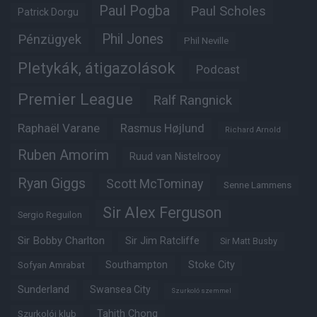
Paul Pogba
Paul Scholes
Patrick Dorgu
Phil Jones
Pénzügyek
Phil Neville
Pletykák, átigazolások
Podcast
Premier League
Ralf Rangnick
Raphaël Varane
Rasmus Højlund
Richard Arnold
Ruben Amorim
Ruud van Nistelrooy
Ryan Giggs
Scott McTominay
Senne Lammens
Sir Alex Ferguson
Sergio Reguilon
Sir Bobby Charlton
Sir Jim Ratcliffe
Sir Matt Busby
Southampton
Stoke City
Sofyan Amrabat
Sunderland
Swansea City
Szurkoló szemmel
Tahith Chong
Szurkolói klub