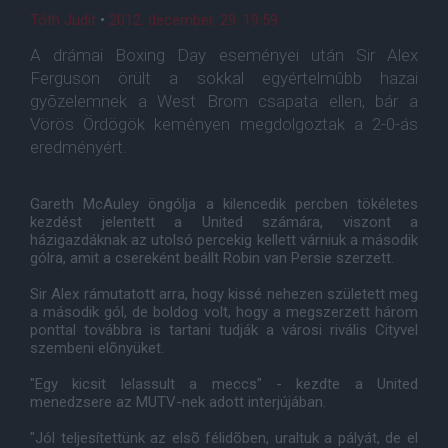
Tóth Judit
•
2012. december. 29. 19:59
A drámai Boxing Day eseményei után Sir Alex
Ferguson örült a sokkal egyértelmûbb hazai
gyõzelemnek a West Brom csapata ellen, bár a
Vörös Ördögök keményen megdolgoztak a 2-0-ás
eredményért.
Gareth McAuley öngólja a kilencedik percben tökéletes
kezdést jelentett a United számára, viszont a
házigazdáknak az utolsó percekig kellett várniuk a második
gólra, amit a csereként beállt Robin van Persie szerzett.
Sir Alex rámutatott arra, hogy kissé nehezen született meg
a második gól, de boldog volt, hogy a megszerzett három
ponttal továbbra is tartani tudják a városi rivális Cityvel
szembeni elõnyüket.
"Egy kicsit lelassult a meccs" - kezdte a United
menedzsere az MUTV-nek adott interjújában.
"Jól teljesítettünk az elsõ félidõben, uraltuk a pályát, de el