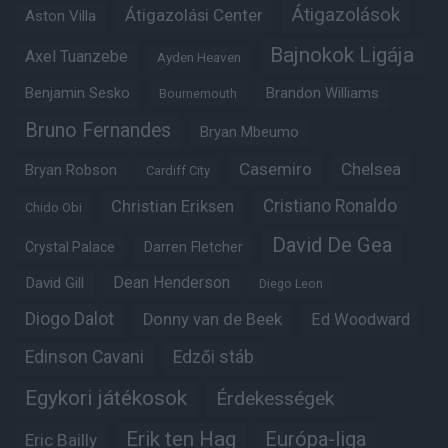
Átigazolások
Átigazolási Center
Aston Villa
Bajnokok Ligája
Axel Tuanzebe
Ayden Heaven
Benjamin Sesko
Brandon Williams
Bournemouth
Bruno Fernandes
Bryan Mbeumo
Casemiro
Chelsea
Bryan Robson
Cardiff City
Christian Eriksen
Cristiano Ronaldo
Chido Obi
David De Gea
Crystal Palace
Darren Fletcher
Dean Henderson
David Gill
Diego Leon
Diogo Dalot
Donny van de Beek
Ed Woodward
Edinson Cavani
Edzői stáb
Egykori játékosok
Érdekességek
Erik ten Hag
Európa-liga
Eric Bailly