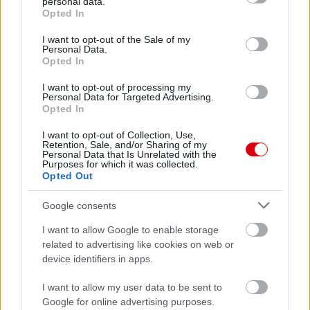
personal data.
grant or deny consent to Google and its third-party tags to
Opted In
use your data for below specified purposes in below Google
Paris Saint-Germain
vs
consent section.
I want to opt-out of the Sale of my
Manchester United
Personal Data.
Opted In
Felkészülési szezon 4. mérkőzés
I want to opt-out of processing my
Nya Ullevi, Göteborg
Personal Data for Targeted Advertising.
2026-08-08 17:00
Opted In
2 nap 12 óra 11 perc 26 másodperc
I want to opt-out of Collection, Use,
Retention, Sale, and/or Sharing of my
Personal Data that Is Unrelated with the
Purposes for which it was collected.
Leeds United
vs
Manchester United
2026-08-12 20:30
Opted Out
AC Milan
vs
Manchester United
2026-08-15 18:00
Google consents
I want to allow Google to enable storage
ELŐZŐ MÉRKŐZÉSEK
related to advertising like cookies on web or
device identifiers in apps.
Támogatás
I want to allow my user data to be sent to
Google for online advertising purposes.