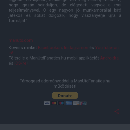
hogy igazán beinduljon, de elégedett vagyok a mai
teljesítményével. Õ egy nagyon jó munkamorállal bíró
játékos és sokat dolgozik, hogy visszanyerje újra a
formáját."
manutd.com
Kövess minket
Facebookon
,
Instagramon
és
YouTube-on
is!
Töltsd le a ManUtdFanatics.hu mobil applikációt
Androidra
és
iOS-re
!
Támogasd adományoddal a ManUtdFanatics.hu
működését!