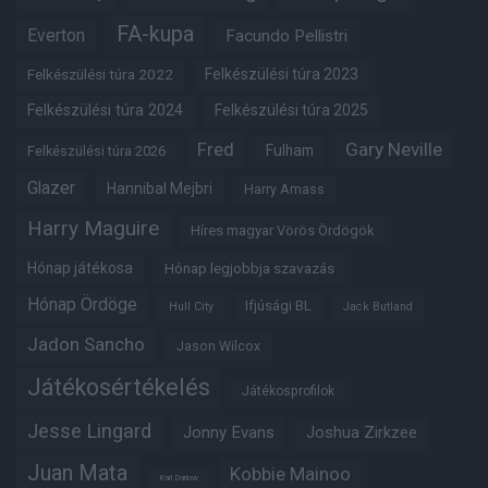
FA-kupa
Everton
Facundo Pellistri
Felkészülési túra 2022
Felkészülési túra 2023
Felkészülési túra 2024
Felkészülési túra 2025
Fred
Gary Neville
Fulham
Felkészülési túra 2026
Glazer
Hannibal Mejbri
Harry Amass
Harry Maguire
Híres magyar Vörös Ördögök
Hónap játékosa
Hónap legjobbja szavazás
Hónap Ördöge
Ifjúsági BL
Hull City
Jack Butland
Jadon Sancho
Jason Wilcox
Játékosértékelés
Játékosprofilok
Jesse Lingard
Jonny Evans
Joshua Zirkzee
Juan Mata
Kobbie Mainoo
Karl Darlow