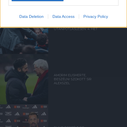
Data Deletion
Data Access
Privacy Policy
UTÁNPÓTLÁSLESEN: 4. HÉT
AMORIM ELISMERTE,
BESZÉLNI SZOKOTT SIR
ALEXSZEL