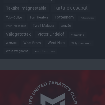
Tartalék csapat
Taktikai mágnestábla
Tottenham
Tom Heaton
Toby Collyer
Trófeabibliográfia
Tyrell Malacia
Utazás
Tyler Fredericson
Válogatottak
Victor Lindelöf
Visszhang
West Ham
West Brom
Watford
Willy Kambwala
Wout Weghorst
Youri Tielemans