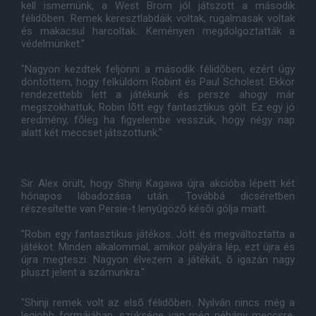
kell ismernünk, a West Brom jól játszott a második
félidõben. Remek keresztlabdáik voltak, rugalmasak voltak
és makacsul harcoltak. Keményen megdolgoztatták a
védelmünket."
"Nagyon kezdtek feljönni a második félidõben, ezért úgy
döntöttem, hogy felküldöm Robint és Paul Scholest. Ekkor
rendezettebb lett a játékunk és persze ahogy már
megszokhattuk, Robin lõtt egy fantasztikus gólt. Ez egy jó
eredmény, fõleg ha figyelembe vesszük, hogy négy nap
alatt két meccset játszottunk."
Sir Alex örült, hogy Shinji Kagawa újra akcióba lépett két
hónapos lábadozása után. Továbbá dicséretben
részesítette van Persie-t lenyûgözõ késõi gólja miatt.
"Robin egy fantasztikus játékos. Jött és megváltoztatta a
játékot. Minden alkalommal, amikor pályára lép, ezt újra és
újra megteszi. Nagyon élvezem a játékát, õ igazán nagy
pluszt jelent a számunkra."
"Shinji remek volt az elsõ félidõben. Nyilván nincs még a
legjobb formájában, szüksége van még néhány meccsre,