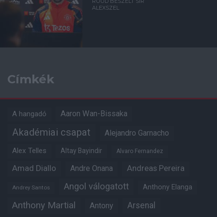
RUUD BESZÉLT SIR
ALEXSZEL
Címkék
Aaron Wan-Bissaka
A hangadó
Akadémiai csapat
Alejandro Garnacho
Alex Telles
Altay Bayindir
Alvaro Fernandez
Amad Diallo
Andre Onana
Andreas Pereira
Angol válogatott
Anthony Elanga
Andrey Santos
Anthony Martial
Arsenal
Antony