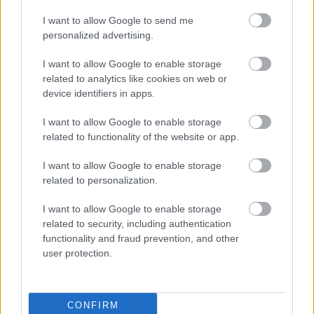
Támogasd adományoddal
I want to allow Google to send me
a ManUtdFanatics.hu működését!
personalized advertising.
I want to allow Google to enable storage
related to analytics like cookies on web or
device identifiers in apps.
I want to allow Google to enable storage
Kapcsolódó hírek
related to functionality of the website or app.
I want to allow Google to enable storage
SIR ALEX FERGUSON
related to personalization.
I want to allow Google to enable storage
related to security, including authentication
functionality and fraud prevention, and other
FLETCHER "SZÜRREÁLIS"
user protection.
HETÉRŐL, BRUNORÓL ÉS A
POZITIVITÁS
VISSZAHOZÁSÁRÓL
CONFIRM