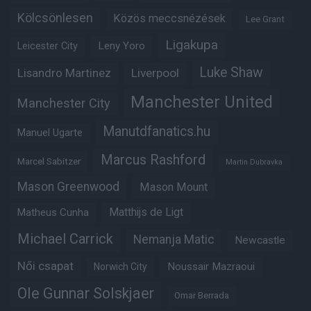
Kölcsönlesen
Közös meccsnézések
Lee Grant
Ligakupa
Leny Yoro
Leicester City
Luke Shaw
Lisandro Martinez
Liverpool
Manchester United
Manchester City
Manutdfanatics.hu
Manuel Ugarte
Marcus Rashford
Marcel Sabitzer
Martin Dubravka
Mason Greenwood
Mason Mount
Matheus Cunha
Matthijs de Ligt
Michael Carrick
Nemanja Matic
Newcastle
Női csapat
Noussair Mazraoui
Norwich City
Ole Gunnar Solskjaer
Omar Berrada