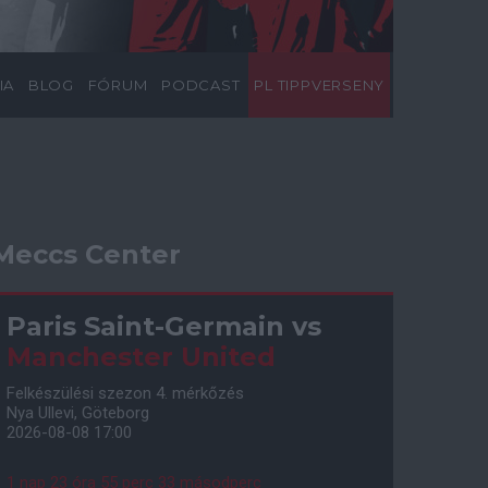
IA
BLOG
FÓRUM
PODCAST
PL TIPPVERSENY
Meccs Center
Paris Saint-Germain
vs
Manchester United
Felkészülési szezon 4. mérkőzés
Nya Ullevi, Göteborg
2026-08-08 17:00
1 nap 23 óra 55 perc 32 másodperc