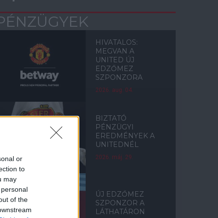
PÉNZÜGYEK
HIVATALOS:
MEGVAN A
UNITED ÚJ
EDZŐMEZ
SZPONZORA
2026. aug. 04.
BIZTATÓ
PÉNZÜGYI
EREDMÉNYEK A
UNITEDNÉL
2026. máj. 29.
sonal or
ection to
ou may
 personal
ÚJ EDZŐMEZ
out of the
SZPONZOR A
 downstream
LÁTHATÁRON