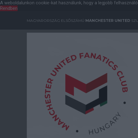
A weboldalunkon cookie-kat használunk, hogy a legjobb felhasználó
Rendben
MAGYARORSZÁG ELSŐSZÁMÚ
MANCHESTER UNITED
SZU