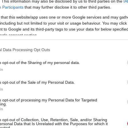
. This information may also be disclosed by us to third parties on the
IA
köszönhetõen nem csak azt reméljük, hogy tökéletes
Participants
that may further disclose it to other third parties.
el együtt közelebb is kerülhetnek hozzánk."
 that this website/app uses one or more Google services and may gath
including but not limited to your visit or usage behaviour. You may click 
ube-on is!
 to Google and its third-party tags to use your data for below specifi
droidra
és
iOS-re
!
ogle consent section.
l Data Processing Opt Outs
ManUtdFanatics.hu működését!
o opt-out of the Sharing of my personal data.
In
o opt-out of the Sale of my Personal Data.
In
to opt-out of processing my Personal Data for Targeted
ing.
In
o opt-out of Collection, Use, Retention, Sale, and/or Sharing
ersonal Data that Is Unrelated with the Purposes for which it
lected.