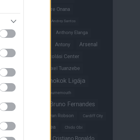
Amad Diallo
Andre Onana
Andreas Pereira
Andrey Santos
Angol válogatott
Anthony Elanga
Anthony Martial
Arsenal
Antony
Átigazolási Center
Aston Villa
Átigazolások
Axel Tuanzebe
Bajnokok Ligája
Ayden Heaven
Benjamin Sesko
Bournemouth
Bruno Fernandes
Brandon Williams
Bryan Mbeumo
Bryan Robson
Cardiff City
Casemiro
Chelsea
Chido Obi
Christian Eriksen
Cristiano Ronaldo