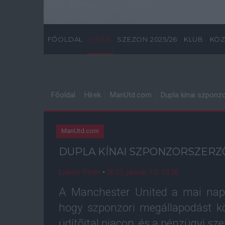
FŐOLDAL
HÍREK
SZEZON 2025/26
KLUB
KÖZ
Főoldal
Hírek
ManUtd.com
Dupla kínai szponz
ManUtd.com
DUPLA KÍNAI SZPONZORSZER
Lakner Péter
•
2013. január. 15. 13:50
A Manchester United a mai nap 
hogy szponzori megállapodást kö
üdítõital piacon, és a pénzügyi s