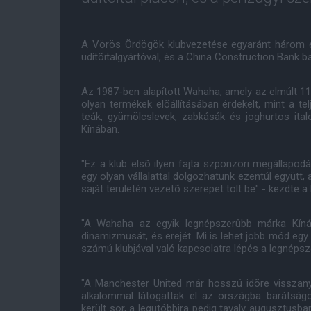
A Vörös Ördögök klubvezetése egyaránt három 
üdítõitalgyártóval, és a China Construction Bank b
Az 1987-ben alapított Wahaha, amely az elmúlt 11 
olyan termékek elõállításában érdekelt, mint a telj
teák, gyümölcslevek, zabkásák és joghurtos italok
Kínában.
"Ez a klub elsõ ilyen fajta szponzori megállapod
egy olyan vállalattal dolgozhatunk ezentúl együtt,
saját területén vezetõ szerepet tölt be" - kezdte a
"A Wahaha az egyik legnépszerûbb márka Kíná
dinamizmusát, és erejét. Mi is lehet jobb mód egy
számú klubjával való kapcsolatra lépés a legnéps
"A Manchester United már hosszú idõre visszanyú
alkalommal látogattak el az országba barátsá
került sor, a legutóbbira pedig tavaly augusztusban