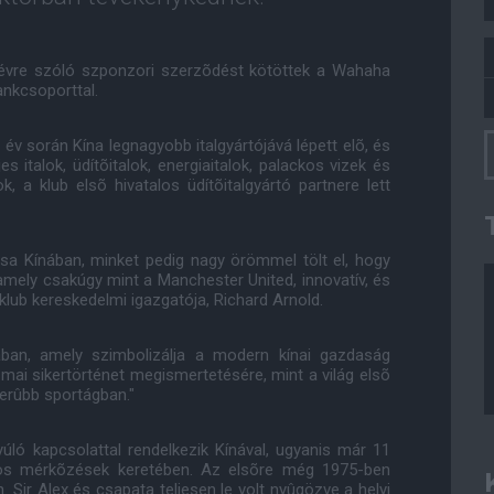
évre szóló szponzori szerzõdést kötöttek a Wahaha
ankcsoporttal.
év során Kína legnagyobb italgyártójává lépett elõ, és
es italok, üdítõitalok, energiaitalok, palackos vizek és
, a klub elsõ hivatalos üdítõitalgyártó partnere lett
ása Kínában, minket pedig nagy örömmel tölt el, hogy
 amely csakúgy mint a Manchester United, innovatív, és
 klub kereskedelmi igazgatója, Richard Arnold.
ban, amely szimbolizálja a modern kínai gazdaság
 mai sikertörténet megismertetésére, mint a világ elsõ
zerûbb sportágban."
ló kapcsolattal rendelkezik Kínával, ugyanis már 11
gos mérkõzések keretében. Az elsõre még 1975-ben
. Sir Alex és csapata teljesen le volt nyûgözve a helyi