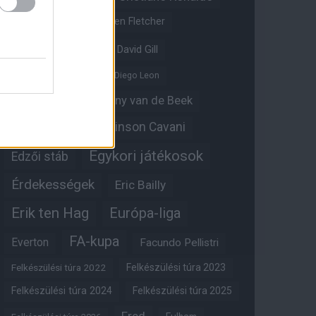
Crystal Palace
Darren Fletcher
David De Gea
David Gill
Dean Henderson
Diego Leon
Diogo Dalot
Donny van de Beek
Edinson Cavani
Ed Woodward
Egykori játékosok
Edzői stáb
Érdekességek
Eric Bailly
Erik ten Hag
Európa-liga
FA-kupa
Everton
Facundo Pellistri
Felkészülési túra 2022
Felkészülési túra 2023
Felkészülési túra 2024
Felkészülési túra 2025