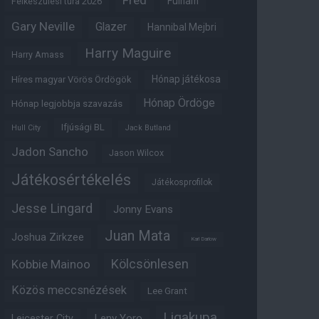
Fred
Fulham
Felkészülési túra 2026
Gary Neville
Glazer
Hannibal Mejbri
Harry Maguire
Harry Amass
Hónap játékosa
Híres magyar Vörös Ördögök
Hónap Ördöge
Hónap legjobbja szavazás
Ifjúsági BL
Hull City
Jack Butland
Jadon Sancho
Jason Wilcox
Játékosértékelés
Játékosprofilok
Jesse Lingard
Jonny Evans
Juan Mata
Joshua Zirkzee
Karl Darlow
Kölcsönlesen
Kobbie Mainoo
Közös meccsnézések
Lee Grant
Ligakupa
Leny Yoro
Leicester City