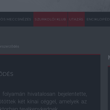
ÖS MECCSNÉZÉS
SZURKOLÓI KLUB
UTAZÁS
ENCIKLOPÉD
orszerzõdés
ZÕDÉS
folyamán hivatalosan bejelentette,
töttek két kínai céggel, amelyek az
zektorban tevékenykednek.