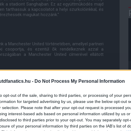
tték a stadiont Sanghajban. Ez az együttmûködés majd
n tarthassuk a kapcsolatot a helyi szurkolóinkkal, és
l érezhessék magukat hozzánk."
nk a Manchester United történetében, amellyel partneri
ki csoportja, és ezentúl õk rendelkeznek azzal a
országában a Manchester United címerével ellátott
kezik, így bizton állítható, hogy népszerûek lesznek
os elõnyt nyújtanak majd a klub kínai szurkolóinak.
dfanatics.hu -
Do Not Process My Personal Information
ést gyûjtött be az elmúlt idõszakban, csak 2012 elsõ
 és nemzetközi színtéren nyújtott szolgáltatásaikért.
to opt-out of the sale, sharing to third parties, or processing of your per
formation for targeted advertising by us, please use the below opt-out s
on Bankkel töltött megállapodásunk értelmében már
r selection. Please note that after your opt-out request is processed y
ed bankkártya" - tette hozzá Richard Arnold.
eing interest-based ads based on personal information utilized by us or
disclosed to third parties prior to your opt-out. You may separately opt-
fõs szurkolótáborral rendelkezik Kínában. Oda tett
losure of your personal information by third parties on the IAB’s list of
ból tudjuk, hogy õk az egyik leglelkesebbek az egész