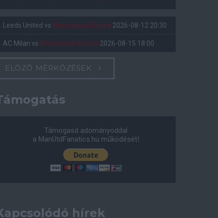
Leeds United
vs
Manchester United
2026-08-12 20:30
AC Milan
vs
Manchester United
2026-08-15 18:00
ELŐZŐ MÉRKŐZÉSEK
Támogatás
Támogasd adományoddal
a ManUtdFanatics.hu működését!
Kapcsolódó hírek