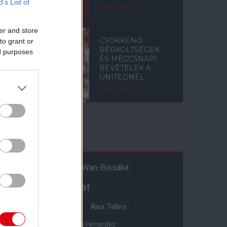
B’s List of
2026. máj. 06.
er and store
CSÖKKENŐ
to grant or
BÉRKÖLTSÉGEK
ed purposes
ÉS MECCSNAPI
BEVÉTELEK A
UNITEDNÉL
2026. febr. 25.
Címkék
Aaron Wan-Bissaka
A hangadó
Akadémiai csapat
Alejandro Garnacho
Alex Telles
Altay Bayindir
Alvaro Fernandez