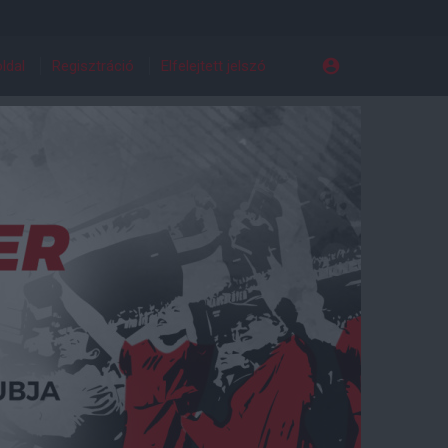
ldal
Regisztráció
Elfelejtett jelszó