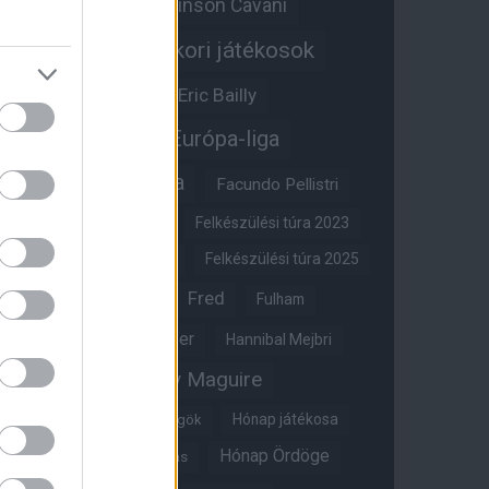
Edinson Cavani
Ed Woodward
Egykori játékosok
Edzői stáb
Érdekességek
Eric Bailly
Erik ten Hag
Európa-liga
FA-kupa
Everton
Facundo Pellistri
Felkészülési túra 2022
Felkészülési túra 2023
Felkészülési túra 2024
Felkészülési túra 2025
Fred
Fulham
Felkészülési túra 2026
Gary Neville
Glazer
Hannibal Mejbri
Harry Maguire
Harry Amass
Hónap játékosa
Híres magyar Vörös Ördögök
Hónap Ördöge
Hónap legjobbja szavazás