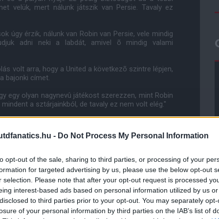
et velük, mert nálunk játszik van Persie. Tavaly ez
ok úgy érzik, nálunk van Robin van Persie, vele mindig
udjuk adni neki a labdát, amivel õ mindig valami
ás volt arra, hogy a United a következõ szintre lépjen,
a bajonki címet.
ogy egy olyan nagynevû játékost szerezzen, mint Robin
mindent a sztárjainkból, de tavaly ez nem volt elég."
ilág egyik legnagyobb klubjának szükségünk volt egy
dfanatics.hu -
Do Not Process My Personal Information
to opt-out of the sale, sharing to third parties, or processing of your per
ube-on is!
formation for targeted advertising by us, please use the below opt-out s
droidra
és
iOS-re
!
r selection. Please note that after your opt-out request is processed y
eing interest-based ads based on personal information utilized by us or
disclosed to third parties prior to your opt-out. You may separately opt-
ManUtdFanatics.hu működését!
losure of your personal information by third parties on the IAB’s list of