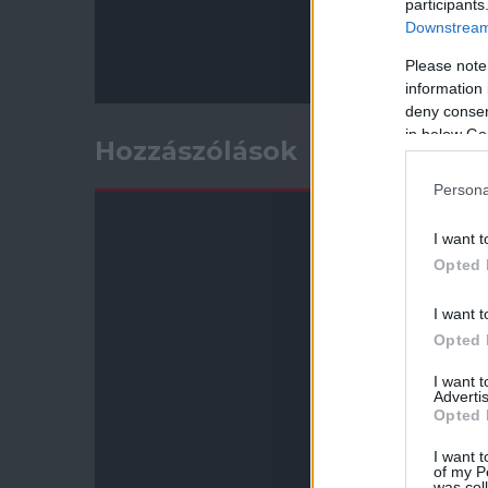
participants
Downstream 
Please note
information 
deny consent
in below Go
Hozzászólások
Persona
I want t
Opted 
I want t
Opted 
I want 
Advertis
Opted 
I want t
of my P
was col