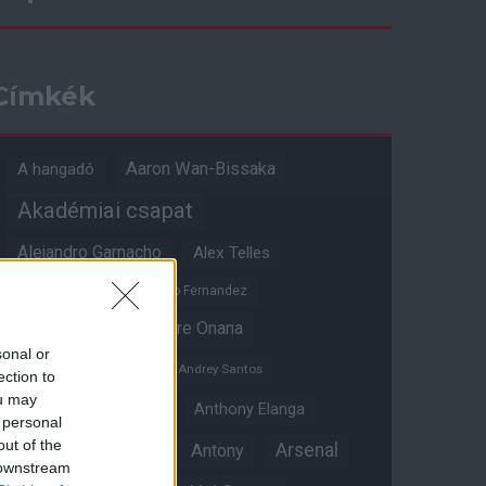
Címkék
Aaron Wan-Bissaka
A hangadó
Akadémiai csapat
Alejandro Garnacho
Alex Telles
Altay Bayindir
Alvaro Fernandez
Amad Diallo
Andre Onana
sonal or
Andreas Pereira
Andrey Santos
ection to
ou may
Angol válogatott
Anthony Elanga
 personal
out of the
Anthony Martial
Arsenal
Antony
 downstream