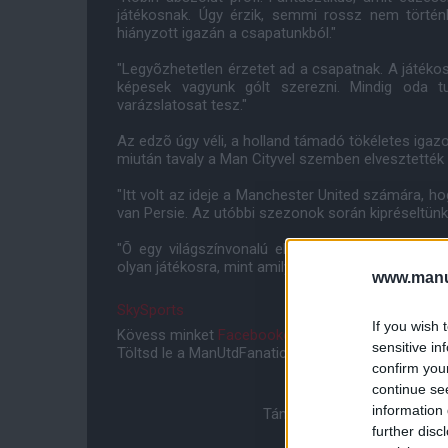
játékosnak. Úgy érzik, semmi rossz nem történh
hiányzott igazán a csapatunkból."
"Legyõzhetetlen érzetet ad a csapatnak. A játékos
képesek vagyunk gólt szerezni. Mindig oda t
varázslatosat tesz."
Az edzõ úgy véli, a holland támadó tökéletes igazol
miután tavaly a Man Cityvel szemben elvesztették 
"Itt volt az ideje a Manchester United számára, h
van Persie. Az utóbbi szezonok során kipréseltünk 
"Õ egy világszínvonalú elõadó. Nekünk, mint a v
olyan játékosra, mint amilyen õ."
www.manut
SkySports
If you wish 
Kövess minket
Facebookon
,
Instagramon
és
YouT
sensitive in
Töltsd le a ManUtdFanatics.hu mobil applikációt
An
confirm you
continue se
information 
Támogasd adományoddal a 
further disc