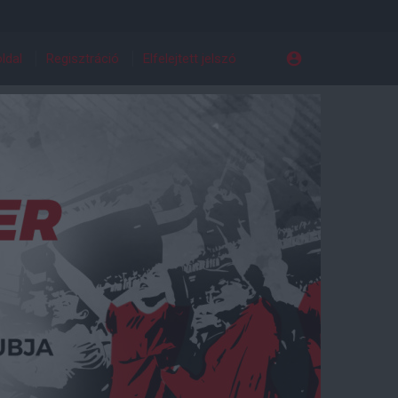
ldal
Regisztráció
Elfelejtett jelszó