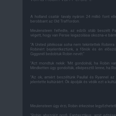
A holland csatár tavaly nyáron 24 millió font el
berobbant az Old Traffordon.
Meulensteen felfedte, az edzõi stáb beszélt P
végett, hogy van Persie leigazolása okozna-e bár
"A United játékosai soha nem tekintettek Robinra 
Robinért bejelentkeztünk, a fõnök és én elõsz
Giggsnél bedobtuk Robin nevét."
"Azt mondtuk nekik: 'Mit gondolnál, ha Robin va
Mindketten úgy gondolták, elképesztõ lenne, ha Robi
"Az ok, amiért beszéltünk Paullal és Ryannel az
jelentette kultúráért. Õk ápolják és védik ezt a kultúr
Meulensteen úgy érzi, Robin érkezése legyõzhetetl
"Robin abszolút profi. Fantasztikus, amit edzés