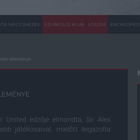
ÖS MECCSNÉZÉS
SZURKOLÓI KLUB
UTAZÁS
ENCIKLOPÉD
oles véleménye
ÉLEMÉNYE
 United edzõje elmondta, Sir Alex
bb játékosaival, mielõtt leigazolta