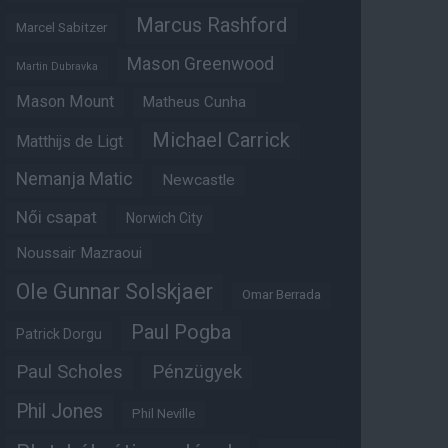
Marcus Rashford
Marcel Sabitzer
Mason Greenwood
Martin Dubravka
Mason Mount
Matheus Cunha
Michael Carrick
Matthijs de Ligt
Nemanja Matic
Newcastle
Női csapat
Norwich City
Noussair Mazraoui
Ole Gunnar Solskjaer
Omar Berrada
Paul Pogba
Patrick Dorgu
Paul Scholes
Pénzügyek
Phil Jones
Phil Neville