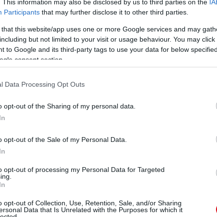
. This information may also be disclosed by us to third parties on the
IA
Participants
that may further disclose it to other third parties.
 that this website/app uses one or more Google services and may gath
including but not limited to your visit or usage behaviour. You may click 
 to Google and its third-party tags to use your data for below specifi
ogle consent section.
l Data Processing Opt Outs
o opt-out of the Sharing of my personal data.
In
o opt-out of the Sale of my Personal Data.
In
to opt-out of processing my Personal Data for Targeted
ing.
In
o opt-out of Collection, Use, Retention, Sale, and/or Sharing
ersonal Data that Is Unrelated with the Purposes for which it
lected.