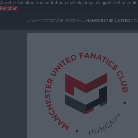
A weboldalunkon cookie-kat használunk, hogy a legjobb felhasználó
Rendben
MAGYARORSZÁG ELSŐSZÁMÚ
MANCHESTER UNITED
SZU