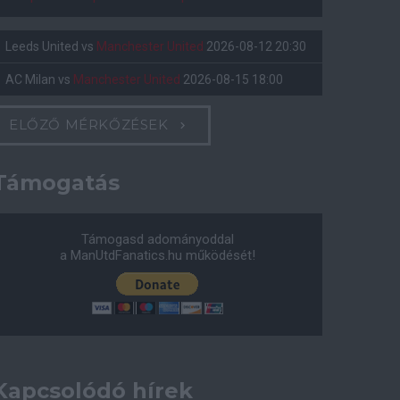
Leeds United
vs
Manchester United
2026-08-12 20:30
AC Milan
vs
Manchester United
2026-08-15 18:00
ELŐZŐ MÉRKŐZÉSEK
Támogatás
Támogasd adományoddal
a ManUtdFanatics.hu működését!
Kapcsolódó hírek