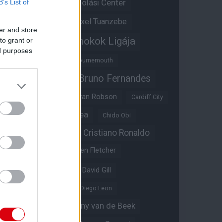
Átigazolási Center
B’s List of
Aston Villa
Átigazolások
Axel Tuanzebe
er and store
Bajnokok Ligája
to grant or
Ayden Heaven
ed purposes
Benjamin Sesko
Bournemouth
Bruno Fernandes
Brandon Williams
Bryan Mbeumo
Bryan Robson
Cardiff City
Casemiro
Chelsea
Chido Obi
Christian Eriksen
Cristiano Ronaldo
Crystal Palace
Darren Fletcher
David De Gea
David Gill
Dean Henderson
Diego Leon
Diogo Dalot
Donny van de Beek