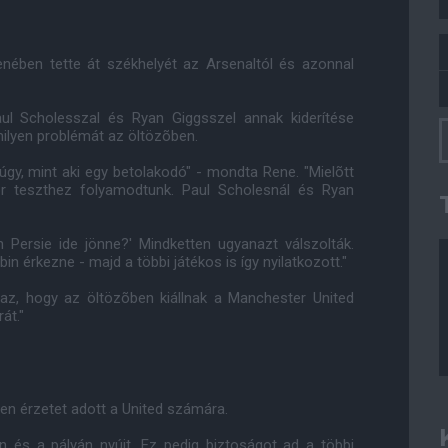
lenében tette át székhelyét az Arsenaltól és azonnal
aul Scholesszal és Ryan Giggsszel annak kiderítése
milyen problémát az öltözõben.
úgy, mint aki egy betolakodó" - mondta Rene. "Mielõtt
ör teszthez folyamodtunk. Paul Scholesnál és Ryan
n Persie ide jönne?' Mindketten ugyanazt válszolták.
n érkezne - majd a többi játékos is így nyilatkozott."
 az, hogy az öltözõben kiállnak a Manchester United
át."
en érzetet adott a United számára.
en és a pályán nyújt. Ez pedig biztoságot ad a többi