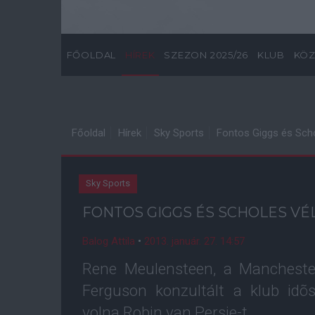
FŐOLDAL
HÍREK
SZEZON 2025/26
KLUB
KÖZ
Főoldal
Hírek
Sky Sports
Fontos Giggs és Sch
Sky Sports
FONTOS GIGGS ÉS SCHOLES V
Balog Attila
•
2013. január. 27. 14:57
Rene Meulensteen, a Manchester
Ferguson konzultált a klub idõse
volna Robin van Persie-t.