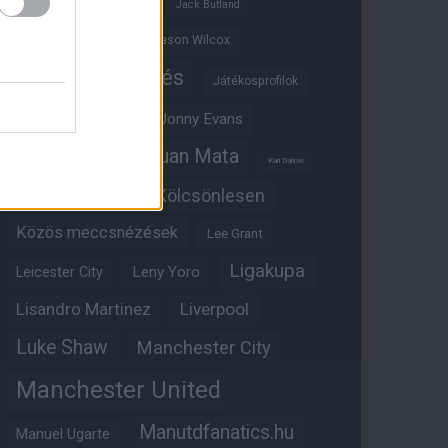
Ifjúsági BL
Hull City
Jack Butland
Jadon Sancho
Jason Wilcox
Játékosértékelés
Játékosprofilok
Jesse Lingard
Jonny Evans
Juan Mata
Joshua Zirkzee
Karl Darlow
Kölcsönlesen
Kobbie Mainoo
Közös meccsnézések
Lee Grant
Ligakupa
Leny Yoro
Leicester City
Lisandro Martinez
Liverpool
Luke Shaw
Manchester City
Manchester United
Manutdfanatics.hu
Manuel Ugarte