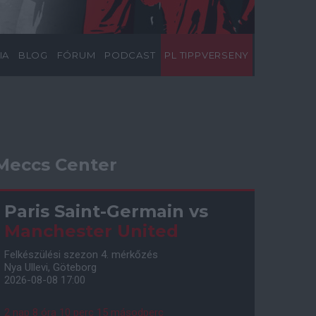
IA
BLOG
FÓRUM
PODCAST
PL TIPPVERSENY
Meccs Center
Paris Saint-Germain
vs
Manchester United
Felkészülési szezon 4. mérkőzés
Nya Ullevi, Göteborg
2026-08-08 17:00
2 nap 8 óra 10 perc 14 másodperc