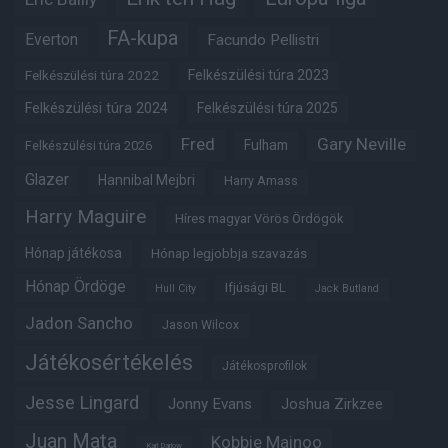
FA-kupa
Everton
Facundo Pellistri
Felkészülési túra 2022
Felkészülési túra 2023
Felkészülési túra 2024
Felkészülési túra 2025
Fred
Gary Neville
Fulham
Felkészülési túra 2026
Glazer
Hannibal Mejbri
Harry Amass
Harry Maguire
Híres magyar Vörös Ördögök
Hónap játékosa
Hónap legjobbja szavazás
Hónap Ördöge
Ifjúsági BL
Hull City
Jack Butland
Jadon Sancho
Jason Wilcox
Játékosértékelés
Játékosprofilok
Jesse Lingard
Jonny Evans
Joshua Zirkzee
Juan Mata
Kobbie Mainoo
Karl Darlow