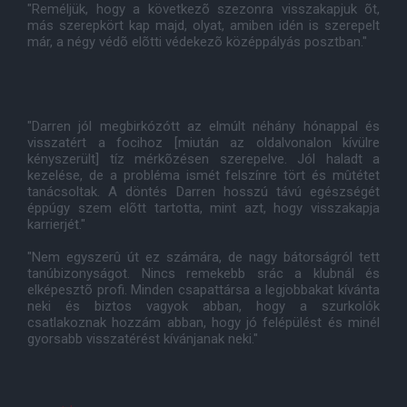
"Reméljük, hogy a következõ szezonra visszakapjuk õt,
más szerepkört kap majd, olyat, amiben idén is szerepelt
már, a négy védõ elõtti védekezõ középpályás posztban."
"Darren jól megbirkózótt az elmúlt néhány hónappal és
visszatért a focihoz [miután az oldalvonalon kívülre
kényszerült] tíz mérkõzésen szerepelve. Jól haladt a
kezelése, de a probléma ismét felszínre tört és mûtétet
tanácsoltak. A döntés Darren hosszú távú egészségét
éppúgy szem elõtt tartotta, mint azt, hogy visszakapja
karrierjét."
"Nem egyszerû út ez számára, de nagy bátorságról tett
tanúbizonyságot. Nincs remekebb srác a klubnál és
elképesztõ profi. Minden csapattársa a legjobbakat kívánta
neki és biztos vagyok abban, hogy a szurkolók
csatlakoznak hozzám abban, hogy jó felépülést és minél
gyorsabb visszatérést kívánjanak neki."