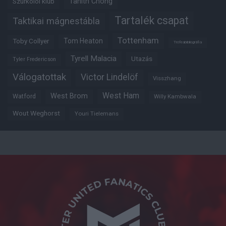
Tahith Chong
Szurkolói klub
Tartalék csapat
Taktikai mágnestábla
Tottenham
Tom Heaton
Toby Collyer
Trófeabibliográfia
Tyrell Malacia
Utazás
Tyler Fredericson
Válogatottak
Victor Lindelöf
Visszhang
West Ham
West Brom
Watford
Willy Kambwala
Wout Weghorst
Youri Tielemans