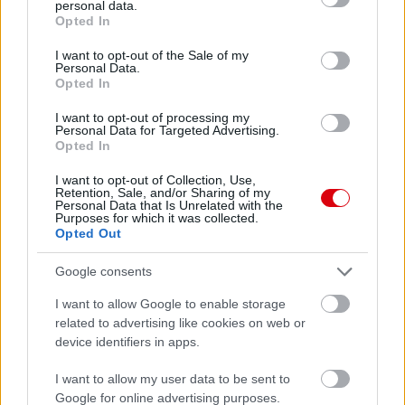
personal data.
grant or deny consent to Google and its third-party tags to
Opted In
use your data for below specified purposes in below Google
consent section.
I want to opt-out of the Sale of my
Personal Data.
Opted In
I want to opt-out of processing my
Personal Data for Targeted Advertising.
Opted In
I want to opt-out of Collection, Use,
Retention, Sale, and/or Sharing of my
Personal Data that Is Unrelated with the
Purposes for which it was collected.
Opted Out
Meccs Center
Google consents
I want to allow Google to enable storage
Paris Saint-Germain
vs
related to advertising like cookies on web or
device identifiers in apps.
Manchester United
I want to allow my user data to be sent to
Felkészülési szezon 4. mérkőzés
Google for online advertising purposes.
Nya Ullevi, Göteborg