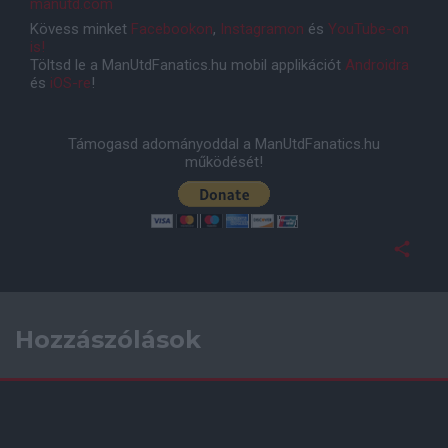
manutd.com
Kövess minket
Facebookon
,
Instagramon
és
YouTube-on
is!
Töltsd le a ManUtdFanatics.hu mobil applikációt
Androidra
és
iOS-re
!
Támogasd adományoddal a ManUtdFanatics.hu
működését!
Hozzászólások