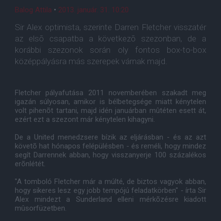
Balog Attila
•
2013. január. 31. 10:20
Sir Alex optimista, szerinte Darren Fletcher visszatér
az elsõ csapatba a következõ szezonban, de a
korábbi szezonok során oly fontos box-to-box
középpályásra más szerepek várnak majd.
Fletcher pályafutása 2011 novemberében szakadt meg
igazán súlyosan, amikor is bélbetegsége miatt kénytelen
volt pihenõt tartani, majd idén januárban mûtéten esett át,
ezért ezt a szezont már kénytelen kihagyni.
De a United menedzsere bízik az eljárásban - és az azt
követõ hat hónapos felépülésben - és reméli, hogy mindez
segít Darrennek abban, hogy visszanyerje 100 százalékos
erõnlétét.
"A tomboló Fletcher már a múlté, de biztos vagyok abban,
hogy sikeres lesz egy jobb tempójú feladatkörben" - írta Sir
Alex mindezt a Sunderland elleni mérkõzésre kiadott
mûsorfüzetben.