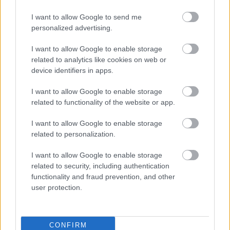
2026-08-08 17:00
I want to allow Google to send me
personalized advertising.
1 nap 8 óra 27 perc 5 másodperc
I want to allow Google to enable storage
Leeds United
vs
Manchester United
2026-08-12 20:30
related to analytics like cookies on web or
device identifiers in apps.
AC Milan
vs
Manchester United
2026-08-15 18:00
I want to allow Google to enable storage
related to functionality of the website or app.
ELŐZŐ MÉRKŐZÉSEK
I want to allow Google to enable storage
related to personalization.
Támogatás
I want to allow Google to enable storage
related to security, including authentication
Támogasd adományoddal
functionality and fraud prevention, and other
a ManUtdFanatics.hu működését!
user protection.
CONFIRM