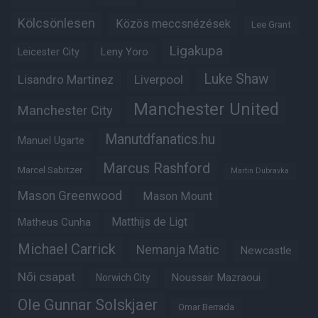
Kölcsönlesen
Közös meccsnézések
Lee Grant
Ligakupa
Leny Yoro
Leicester City
Luke Shaw
Lisandro Martinez
Liverpool
Manchester United
Manchester City
Manutdfanatics.hu
Manuel Ugarte
Marcus Rashford
Marcel Sabitzer
Martin Dubravka
Mason Greenwood
Mason Mount
Matheus Cunha
Matthijs de Ligt
Michael Carrick
Nemanja Matic
Newcastle
Női csapat
Noussair Mazraoui
Norwich City
Ole Gunnar Solskjaer
Omar Berrada