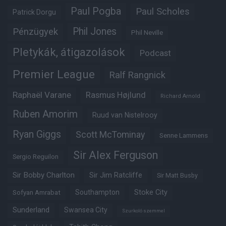
Paul Pogba
Paul Scholes
Patrick Dorgu
Phil Jones
Pénzügyek
Phil Neville
Pletykák, átigazolások
Podcast
Premier League
Ralf Rangnick
Raphaël Varane
Rasmus Højlund
Richard Arnold
Ruben Amorim
Ruud van Nistelrooy
Ryan Giggs
Scott McTominay
Senne Lammens
Sir Alex Ferguson
Sergio Reguilon
Sir Bobby Charlton
Sir Jim Ratcliffe
Sir Matt Busby
Southampton
Stoke City
Sofyan Amrabat
Sunderland
Swansea City
Szurkoló szemmel