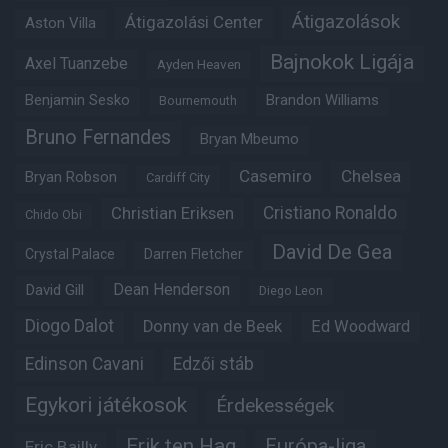
Átigazolások
Átigazolási Center
Aston Villa
Bajnokok Ligája
Axel Tuanzebe
Ayden Heaven
Benjamin Sesko
Brandon Williams
Bournemouth
Bruno Fernandes
Bryan Mbeumo
Casemiro
Chelsea
Bryan Robson
Cardiff City
Christian Eriksen
Cristiano Ronaldo
Chido Obi
David De Gea
Crystal Palace
Darren Fletcher
Dean Henderson
David Gill
Diego Leon
Diogo Dalot
Donny van de Beek
Ed Woodward
Edinson Cavani
Edzői stáb
Egykori játékosok
Érdekességek
Erik ten Hag
Európa-liga
Eric Bailly