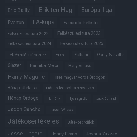
Erik ten Hag
Európa-liga
Eric Bailly
FA-kupa
Everton
Facundo Pellistri
Felkészülési túra 2022
Felkészülési túra 2023
Felkészülési túra 2024
Felkészülési túra 2025
Fred
Gary Neville
Fulham
Felkészülési túra 2026
Glazer
Hannibal Mejbri
Harry Amass
Harry Maguire
Híres magyar Vörös Ördögök
Hónap játékosa
Hónap legjobbja szavazás
Hónap Ördöge
Ifjúsági BL
Hull City
Jack Butland
Jadon Sancho
Jason Wilcox
Játékosértékelés
Játékosprofilok
Jesse Lingard
Jonny Evans
Joshua Zirkzee