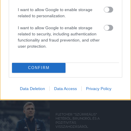
I want to allow Google to enable storage
related to personalization.
Támogasd adományoddal
a ManUtdFanatics.hu működését!
I want to allow Google to enable storage
related to security, including authentication
functionality and fraud prevention, and other
user protection.
CONFIRM
Kapcsolódó hírek
SIR ALEX FERGUSON
Data Deletion
Data Access
Privacy Policy
FLETCHER "SZÜRREÁLIS"
HETÉRŐL, BRUNORÓL ÉS A
POZITIVITÁS
VISSZAHOZÁSÁRÓL