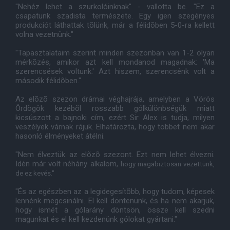
"Nehéz lehet a szurkolóinknak" - vallotta be. "Ez a
csapatunk szadista természete. Egy igen szegényes
produkciót láthattak tõlünk, már a félidõben 5-0-ra kellett
volna vezetnünk."
"Tapasztalataim szerint minden szezonban van 1-2 olyan
mérkõzés, amikor azt kell mondanod magadnak: 'Ma
szerencsések voltunk.' Azt hiszem, szerencsénk volt a
második félidõben."
Az elõzõ szezon drámai véghajrája, amelyben a Vörös
Ördögök kezébõl rosszabb gólkülönbségük miatt
kicsúszott a bajnoki cím, ezért Sir Alex is tudja, milyen
veszélyek várnak rájuk. Elhatározta, hogy többet nem akar
hasonló élményeket átélni.
"Nem élveztük az elõzõ szezont. Ezt nem lehet élvezni.
Idén már volt néhány alkalom,
hogy magabiztosan vezettünk,
de ez kevés."
"És az egészben az a legidegesítõbb, hogy tudom, képesek
lennénk megcsinálni. El kell döntenünk, és ha nem akarjuk,
hogy ismét a gólarány döntsön, össze kell szedni
magunkat és el kell kezdenünk gólokat gyártani."