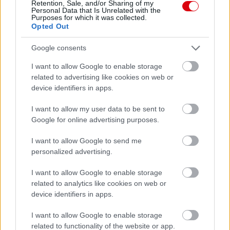
Meccs Center
Retention, Sale, and/or Sharing of my
Personal Data that Is Unrelated with the
Purposes for which it was collected.
Opted Out
Paris Saint-Germain
vs
Google consents
Manchester United
I want to allow Google to enable storage
related to advertising like cookies on web or
Felkészülési szezon 4. mérkőzés
Nya Ullevi, Göteborg
device identifiers in apps.
2026-08-08 17:00
I want to allow my user data to be sent to
2 nap 7 óra 28 perc 22 másodperc
Google for online advertising purposes.
I want to allow Google to send me
Leeds United
vs
Manchester United
2026-08-12 20:30
personalized advertising.
AC Milan
vs
Manchester United
2026-08-15 18:00
I want to allow Google to enable storage
related to analytics like cookies on web or
ELŐZŐ MÉRKŐZÉSEK
device identifiers in apps.
I want to allow Google to enable storage
related to functionality of the website or app.
Támogatás