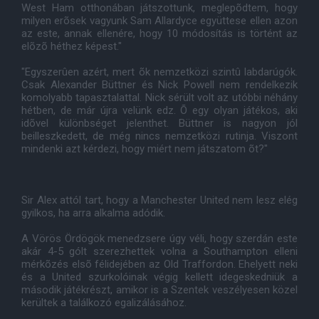
West Ham otthonában játszottunk, meglepõdtem, hogy
milyen erõsek vagyunk Sam Allardyce együttese ellen azon
az este, annak ellenére, hogy 10 módosítás is történt az
elõzõ héthez képest."
"Egyszerûen azért, mert õk nemzetközi szintû labdarúgók.
Csak Alexander Büttner és Nick Powell nem rendelkezik
komolyabb tapasztalattal. Nick sérült volt az utóbbi néhány
hétben, de már újra velünk edz. Õ egy olyan játékos, aki
idõvel különbséget jelenthet. Büttner is nagyon jól
beilleszkedett, de még nincs nemzetközi rutinja. Viszont
mindenki azt kérdezi, hogy miért nem játszatom õt?"
Sir Alex attól tart, hogy a Manchester United nem lesz elég
gyilkos, ha arra alkalma adódik.
A Vörös Ördögök menedzsere úgy véli, hogy szerdán este
akár 4-5 gólt szerezhettek volna a Southampton elleni
mérkõzés elsõ félidejében az Old Traffordon. Ehelyett neki
és a United szurkolóinak végig kellett idegeskedniük a
második játékrészt, amikor is a Szentek veszélyesen közel
kerültek a találkozó egalizálásához.