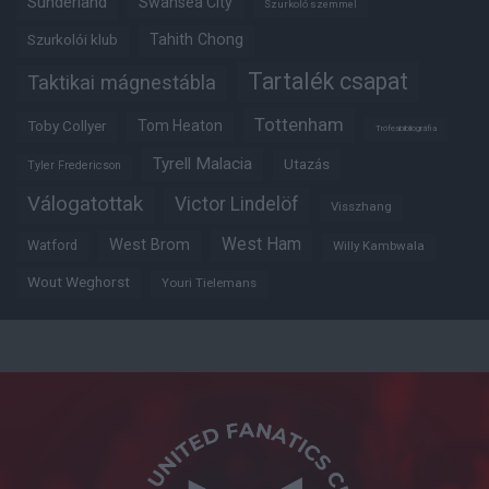
Sunderland
Swansea City
Szurkoló szemmel
Tahith Chong
Szurkolói klub
Tartalék csapat
Taktikai mágnestábla
Tottenham
Tom Heaton
Toby Collyer
Trófeabibliográfia
Tyrell Malacia
Utazás
Tyler Fredericson
Válogatottak
Victor Lindelöf
Visszhang
West Ham
West Brom
Watford
Willy Kambwala
Wout Weghorst
Youri Tielemans