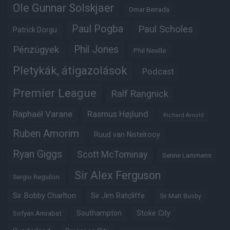
Ole Gunnar Solskjaer
Omar Berrada
Paul Pogba
Paul Scholes
Patrick Dorgu
Phil Jones
Pénzügyek
Phil Neville
Pletykák, átigazolások
Podcast
Premier League
Ralf Rangnick
Raphaël Varane
Rasmus Højlund
Richard Arnold
Ruben Amorim
Ruud van Nistelrooy
Ryan Giggs
Scott McTominay
Senne Lammens
Sir Alex Ferguson
Sergio Reguilon
Sir Bobby Charlton
Sir Jim Ratcliffe
Sir Matt Busby
Southampton
Stoke City
Sofyan Amrabat