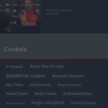
RUUD BESZÉLT SIR
ALEXSZEL
Címkék
Aaron Wan-Bissaka
A hangadó
Akadémiai csapat
Alejandro Garnacho
Alex Telles
Altay Bayindir
Alvaro Fernandez
Amad Diallo
Andre Onana
Andreas Pereira
Angol válogatott
Anthony Elanga
Andrey Santos