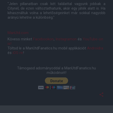
"Jelen pillanatban csak két találattal vagyunk jobbak a
Citynél, de ezen változtathatunk, akár egy játék alatt is. Ha
kihasználtuk volna a lehetõségeinket már sokkal nagyobb
arányú lehetne a különbség."
ManUtd.com
Kövess minket
Facebookon
,
Instagramon
és
YouTube-on
is!
Töltsd le a ManUtdFanatics.hu mobil applikációt
Androidra
és
iOS-re
!
Támogasd adományoddal a ManUtdFanatics.hu
működését!