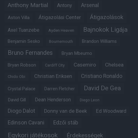
Anthony Martial
Arsenal
Antony
Átigazolások
Átigazolási Center
Aston Villa
Bajnokok Ligája
Axel Tuanzebe
Ayden Heaven
Benjamin Sesko
Brandon Williams
Bournemouth
Bruno Fernandes
Bryan Mbeumo
Casemiro
Chelsea
Bryan Robson
Cardiff City
Christian Eriksen
Cristiano Ronaldo
Chido Obi
David De Gea
Crystal Palace
Darren Fletcher
Dean Henderson
David Gill
Diego Leon
Diogo Dalot
Donny van de Beek
Ed Woodward
Edinson Cavani
Edzői stáb
Egykori játékosok
Érdekességek