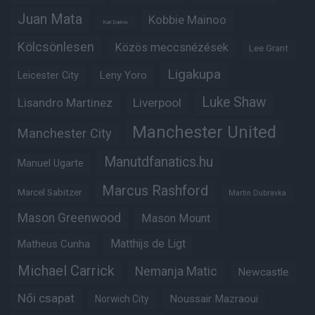
Juan Mata
Kobbie Mainoo
Karl Darlow
Kölcsönlesen
Közös meccsnézések
Lee Grant
Ligakupa
Leny Yoro
Leicester City
Luke Shaw
Lisandro Martinez
Liverpool
Manchester United
Manchester City
Manutdfanatics.hu
Manuel Ugarte
Marcus Rashford
Marcel Sabitzer
Martin Dubravka
Mason Greenwood
Mason Mount
Matheus Cunha
Matthijs de Ligt
Michael Carrick
Nemanja Matic
Newcastle
Női csapat
Noussair Mazraoui
Norwich City