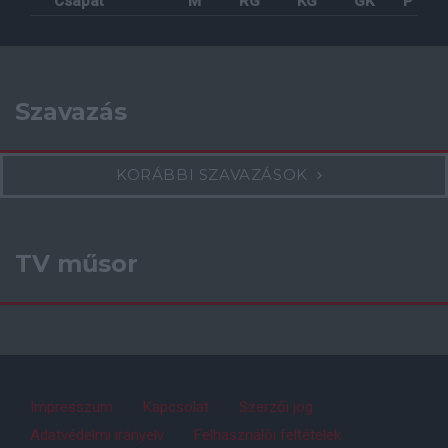
Csapat
M
RG
KG
GK
P
Szavazás
KORÁBBI SZAVAZÁSOK
TV műsor
Impresszum
Kapcsolat
Szerzői jog
Adatvédelmi irányelv
Felhasználói feltételek