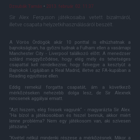
Dzsubák Tamás
•
2013. február. 02. 11:37
Sir Alex Ferguson játékosaiba vetett bizalmáról,
illetve csapata helyzetkihasználásáról beszélt.
A Vörös Ördögök akár 10 ponttal is elhúzhatnak a
bajnokságban, ha gyõzni tudnak a Fulham ellen a vasárnapi
Manchester City - Liverpool találkozó elõtt. A menedzser
szilárd meggyõzõdése, hogy elég mély és tehetséges
csapattal kell rendelkeznie, hogy felvegye a kesztyût a
Bajnokok Ligájában a Real Madrid, illetve az FA-kupában a
Reading együttese ellen.
Eddig remekül forgatta csapatát, ám a következõ
mérkõzéseken nehezebb dolga lesz, de Sir Alexnek
nincsenek aggályai emiatt.
"Azt hiszem, elég frissek vagyunk" - magyarázta Sir Alex.
"Ha bízol a játékosokban és hiszel bennük, akkor miért
lenne probléma? Nem egy játékosom van, aki szívesen
játszana."
"Kivétel nélkül mindenki részese a mérkõzésnek. Mikor a