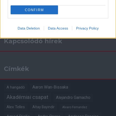
a ManUtdFanatics.hu működését!
CONFIRM
Data Deletion
Data Access
Privacy Policy
Kapcsolódó hírek
Címkék
Aaron Wan-Bissaka
A hangadó
Akadémiai csapat
Alejandro Garnacho
Alex Telles
Altay Bayindir
Alvaro Fernandez