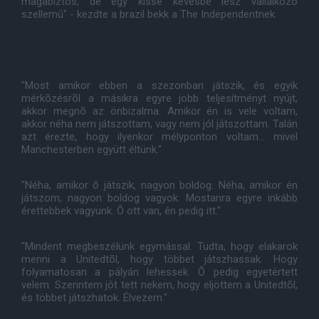
magabiztos, de egy kissé kevésbé lesz vállalkozó
szellemû" - kezdte a brazil bekk a The Independentnek.
"Most amikor ebben a szezonban játszik, és egyik
mérkõzésrõl a másikra egyre jobb teljesítményt nyújt,
akkor megnõ az önbizalma. Amikor én is vele voltam,
akkor néha nem játszottam, vagy nem jól játszottam. Talán
azt érezte, hogy ilyenkor mélyponton voltam... mivel
Manchesterben együtt éltünk."
"Néha, amikor õ játszik, nagyon boldog. Néha, amikor én
játszom, nagyon boldog vagyok. Mostanra egyre inkább
érettebbek vagyunk. Õ ott van, én pedig itt."
"Mindent megbeszélünk egymással. Tudta, hogy elakarok
menni a Unitedtõl, hogy többet játszhassak. Hogy
folyamatosan a pályán lehessek. Õ pedig egyetértett
velem. Szerintem jót tett nekem, hogy eljöttem a Unitedtõl,
és többet játszhatok. Élvezem."