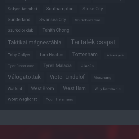
Southampton
Stoke City
Sofyan Amrabat
Sunderland
Swansea City
Szurkoló szemmel
Tahith Chong
Szurkolói klub
Tartalék csapat
Taktikai mágnestábla
Tottenham
Tom Heaton
Toby Collyer
Trófeabibliográfia
Tyrell Malacia
Utazás
Tyler Fredericson
Válogatottak
Victor Lindelöf
Visszhang
West Ham
West Brom
Watford
Willy Kambwala
Wout Weghorst
Youri Tielemans