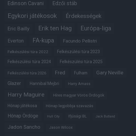
Edinson Cavani
Edzői stáb
Egykori játékosok
Érdekességek
Erik ten Hag
Európa-liga
Eric Bailly
FA-kupa
Everton
Facundo Pellistri
Felkészülési túra 2022
Felkészülési túra 2023
Felkészülési túra 2024
Felkészülési túra 2025
Fred
Gary Neville
Fulham
Felkészülési túra 2026
Glazer
Hannibal Mejbri
Harry Amass
Harry Maguire
Híres magyar Vörös Ördögök
Hónap játékosa
Hónap legjobbja szavazás
Hónap Ördöge
Ifjúsági BL
Hull City
Jack Butland
Jadon Sancho
Jason Wilcox