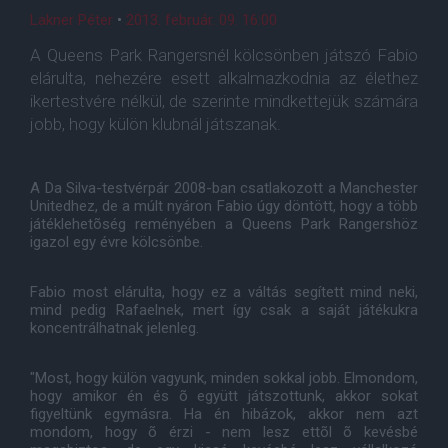
Lakner Péter
•
2013. február. 09. 16:00
A Queens Park Rangersnél kölcsönben játszó Fabio
elárulta, nehezére esett alkalmazkodnia az élethez
ikertestvére nélkül, de szerinte mindkettejük számára
jobb, hogy külön klubnál játszanak.
A Da Silva-testvérpár 2008-ban csatlakozott a Manchester
Unitedhez, de a múlt nyáron Fabio úgy döntött, hogy a több
játéklehetõség reményében a Queens Park Rangershöz
igazol egy évre kölcsönbe.
Fabio most elárulta, hogy ez a váltás segített mind neki,
mind pedig Rafaelnek, mert így csak a saját játékukra
koncentrálhatnak jelenleg.
"Most, hogy külön vagyunk, minden sokkal jobb. Elmondom,
hogy amikor én és õ együtt játszottunk, akkor sokat
figyeltünk egymásra. Ha én hibázok, akkor nem azt
mondom, hogy õ érzi - nem lesz ettõl õ kevésbé