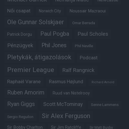
Newcastle
Női csapat
Noussair Mazraoui
Norwich City
Ole Gunnar Solskjaer
Omar Berrada
Paul Pogba
Paul Scholes
Patrick Dorgu
Phil Jones
Pénzügyek
Phil Neville
Pletykák, átigazolások
Podcast
Premier League
Ralf Rangnick
Raphaël Varane
Rasmus Højlund
Richard Arnold
Ruben Amorim
Ruud van Nistelrooy
Ryan Giggs
Scott McTominay
Senne Lammens
Sir Alex Ferguson
Sergio Reguilon
Sir Bobby Charlton
Sir Jim Ratcliffe
Sir Matt Busby