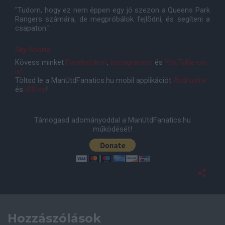
"Tudom, hogy ez nem éppen egy jó szezon a Queens Park
Rangers számára, de megpróbálok fejlõdni, és segíteni a
csapaton."
Sky Sports
Kövess minket
Facebookon
,
Instagramon
és
YouTube-on
is!
Töltsd le a ManUtdFanatics.hu mobil applikációt
Androidra
és
iOS-re
!
Támogasd adományoddal a ManUtdFanatics.hu
működését!
Hozzászólások