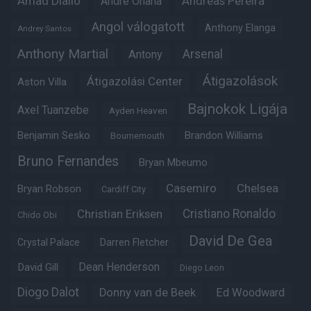
Amad Diallo
Andre Onana
Andreas Pereira
Angol válogatott
Anthony Elanga
Andrey Santos
Anthony Martial
Arsenal
Antony
Átigazolások
Átigazolási Center
Aston Villa
Bajnokok Ligája
Axel Tuanzebe
Ayden Heaven
Benjamin Sesko
Brandon Williams
Bournemouth
Bruno Fernandes
Bryan Mbeumo
Casemiro
Chelsea
Bryan Robson
Cardiff City
Christian Eriksen
Cristiano Ronaldo
Chido Obi
David De Gea
Crystal Palace
Darren Fletcher
Dean Henderson
David Gill
Diego Leon
Diogo Dalot
Donny van de Beek
Ed Woodward