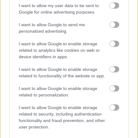
I want to allow my user data to be sent to
Manchester United
Google for online advertising purposes.
Felkészülési szezon 4. mérkőzés
I want to allow Google to send me
Nya Ullevi, Göteborg
personalized advertising.
2026-08-08 17:00
I want to allow Google to enable storage
2 nap 2 óra 18 perc 22 másodperc
related to analytics like cookies on web or
device identifiers in apps.
Leeds United
vs
Manchester United
2026-08-12 20:30
I want to allow Google to enable storage
AC Milan
related to functionality of the website or app.
vs
Manchester United
2026-08-15 18:00
I want to allow Google to enable storage
ELŐZŐ MÉRKŐZÉSEK
related to personalization.
I want to allow Google to enable storage
Támogatás
related to security, including authentication
functionality and fraud prevention, and other
user protection.
Támogasd adományoddal