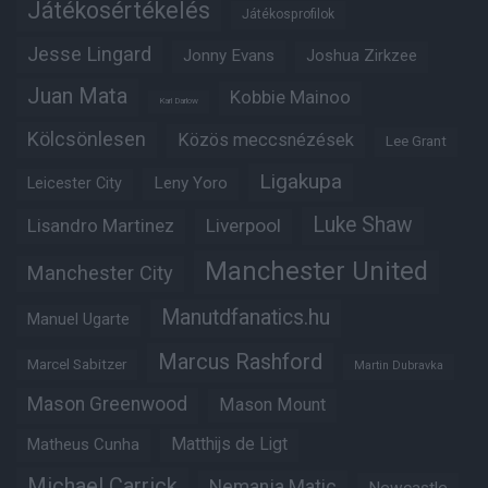
Játékosértékelés
Játékosprofilok
Jesse Lingard
Jonny Evans
Joshua Zirkzee
Juan Mata
Kobbie Mainoo
Karl Darlow
Kölcsönlesen
Közös meccsnézések
Lee Grant
Ligakupa
Leny Yoro
Leicester City
Luke Shaw
Lisandro Martinez
Liverpool
Manchester United
Manchester City
Manutdfanatics.hu
Manuel Ugarte
Marcus Rashford
Marcel Sabitzer
Martin Dubravka
Mason Greenwood
Mason Mount
Matheus Cunha
Matthijs de Ligt
Michael Carrick
Nemanja Matic