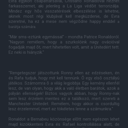
Evra egykori csapattársával, Cristiano Ronaldoval nézhet
farkasszemet, aki jelenleg a La Liga védõit terrorizálja.
Mindez egy hõs visszatérések elbeszélése is lehetne,
akinek most régi klubjával kell megküzdenie, de Evra
szeretné, ha ez a mese nem végzõdne happy enddel
a
barátja számára
.
"Már sms-eztünk egymással" - mondta Patrice Ronaldoról.
"Nagyon remélem, hogy a szurkolóink nagy ovációval
fogadják majd õt, mert hihetetlen volt, amit a Unitedért tett.
Ez neki is hiányzik."
"Rengetegszer játszottunk Ronny ellen az edzéseken, én
és Rafa tudjuk, hogy mit kell tennünk. Õ egy elsõ osztályú
játékos. Számomra õ a világ legjobbja. Egy kemény ellenfél
lesz, de van olyan, hogy akik a való életben barátok, azok a
pályán ellenségek! Biztos vagyok abban, hogy Ronny-nak
sem lesz érzelem mentes ez a találkozó, mert szereti a
Manchester Unitedet. Remélem, hogy akkor is csordultig
lesz érzelemmel, mert az tökéletes lenne a számunkra."
Ronaldot a Bernabeu közönsége elõtt nem egészen lehet
majd kizökkenteni Evra és Rafael kontrollálása alatt, de