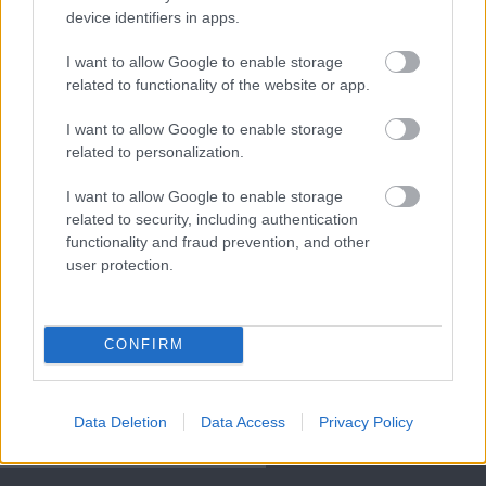
device identifiers in apps.
Meccs Center
I want to allow Google to enable storage
related to functionality of the website or app.
Paris Saint-Germain
vs
I want to allow Google to enable storage
Manchester United
related to personalization.
Felkészülési szezon 4. mérkőzés
I want to allow Google to enable storage
Nya Ullevi, Göteborg
related to security, including authentication
2026-08-08 17:00
functionality and fraud prevention, and other
user protection.
0 nap 5 óra 44 perc 18 másodperc
CONFIRM
Leeds United
vs
Manchester United
2026-08-12 20:30
AC Milan
vs
Manchester United
2026-08-15 18:00
Data Deletion
Data Access
Privacy Policy
ELŐZŐ MÉRKŐZÉSEK