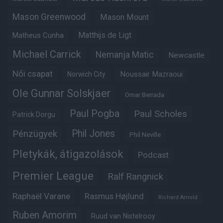
Mason Greenwood
Mason Mount
Matheus Cunha
Matthijs de Ligt
Michael Carrick
Nemanja Matic
Newcastle
Női csapat
Noussair Mazraoui
Norwich City
Ole Gunnar Solskjaer
Omar Berrada
Paul Pogba
Paul Scholes
Patrick Dorgu
Phil Jones
Pénzügyek
Phil Neville
Pletykák, átigazolások
Podcast
Premier League
Ralf Rangnick
Raphaël Varane
Rasmus Højlund
Richard Arnold
Ruben Amorim
Ruud van Nistelrooy