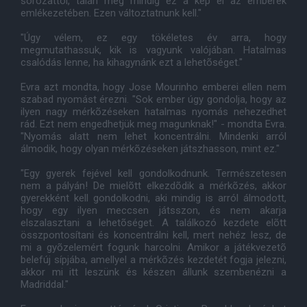
sorozattól, talán még mindig ez a kép él az emberek
emlékezetében. Ezen változtatnunk kell."
"Úgy vélem, ez egy tökéletes év arra, hogy
megmutathassuk, kik is vagyunk valójában. Hatalmas
csalódás lenne, ha kihagynánk ezt a lehetõséget."
Evra azt mondta, hogy Jose Mourinho emberei ellen nem
szabad nyomást érezni. "Sok ember úgy gondolja, hogy az
ilyen nagy mérkõzéseken hatalmas nyomás nehezedhet
rád. Ezt nem engedhetjük meg magunknak!" - mondta Evra.
"Nyomás alatt nem lehet koncentrálni. Mindenki arról
álmodik, hogy olyan mérkõzéseken játszhasson, mint ez."
"Egy gyerek fejével kell gondolkodnunk. Természetesen
nem a pályán! De mielõtt elkezdõdik a mérkõzés, akkor
gyerekként kell gondolkodni, aki mindig is arról álmodott,
hogy egy ilyen meccsen játsszon, és nem akarja
elszalasztani a lehetõséget. A találkozó kezdete elõtt
összpontosítani és koncentrálni kell, mert nehéz lesz, de
mi a gyõzelemért fogunk harcolni. Amikor a játékvezetõ
belefúj sípjába, amellyel a mérkõzés kezdetét fogja jelezni,
akkor mi itt leszünk és készen állunk szembenézni a
Madriddal."