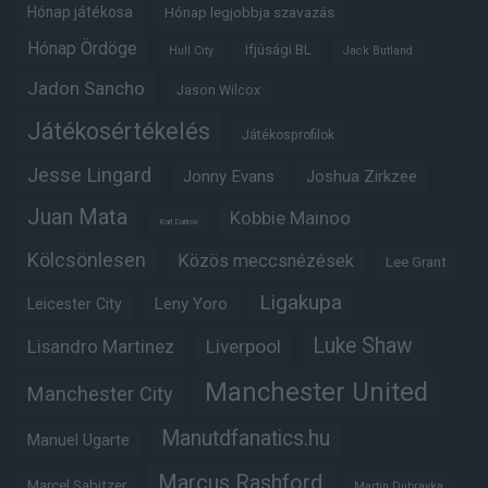
Hónap játékosa
Hónap legjobbja szavazás
Hónap Ördöge
Ifjúsági BL
Hull City
Jack Butland
Jadon Sancho
Jason Wilcox
Játékosértékelés
Játékosprofilok
Jesse Lingard
Jonny Evans
Joshua Zirkzee
Juan Mata
Kobbie Mainoo
Karl Darlow
Kölcsönlesen
Közös meccsnézések
Lee Grant
Ligakupa
Leny Yoro
Leicester City
Luke Shaw
Lisandro Martinez
Liverpool
Manchester United
Manchester City
Manutdfanatics.hu
Manuel Ugarte
Marcus Rashford
Marcel Sabitzer
Martin Dubravka