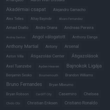
A hangadó
Akadémiai csapat
Alejandro Garnacho
Alex Telles
Altay Bayindir
Alvaro Fernandez
Amad Diallo
Andre Onana
Andreas Pereira
Angol válogatott
Anthony Elanga
Andrey Santos
Anthony Martial
Arsenal
Antony
Átigazolások
Átigazolási Center
Aston Villa
Bajnokok Ligája
Axel Tuanzebe
Ayden Heaven
Benjamin Sesko
Brandon Williams
Bournemouth
Bruno Fernandes
Bryan Mbeumo
Casemiro
Chelsea
Bryan Robson
Cardiff City
Christian Eriksen
Cristiano Ronaldo
Chido Obi