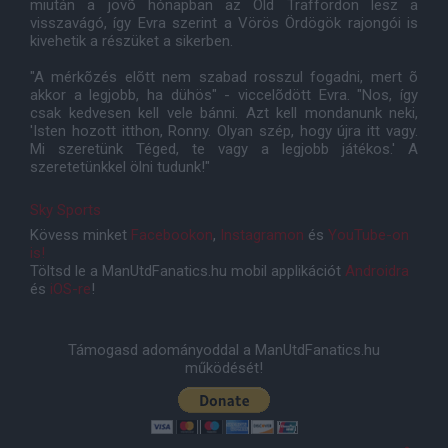
miután a jövõ hónapban az Old Traffordon lesz a
visszavágó, így Evra szerint a Vörös Ördögök rajongói is
kivehetik a részüket a sikerben.
"A mérkõzés elõtt nem szabad rosszul fogadni, mert õ
akkor a legjobb, ha dühös" - viccelõdött Evra. "Nos, így
csak kedvesen kell vele bánni. Azt kell mondanunk neki,
'Isten hozott itthon, Ronny. Olyan szép, hogy újra itt vagy.
Mi szeretünk Téged, te vagy a legjobb játékos.' A
szeretetünkkel ölni tudunk!"
Sky Sports
Kövess minket
Facebookon
,
Instagramon
és
YouTube-on
is!
Töltsd le a ManUtdFanatics.hu mobil applikációt
Androidra
és
iOS-re
!
Támogasd adományoddal a ManUtdFanatics.hu
működését!