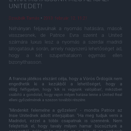
UNITEDET!
Dzsubák Tamás
•
2013. február. 12. 11:21
Néhányan feljavulnak a nyomás hatására, mások
visszaesnek, de Patrice Evra szerint a United
számára luxus lesz a nyomás a szerdai madridi
látogatásuk során, amely nagyszerû lehetõséget ad,
hogy a két szuperhatalom egymás ellen
bizonyíthasson.
A francia játékos elszánt célja, hogy a Vörös Ördögök nem
engedhetik ki a kezükbõl a lehetõséget, hogy a
világ
felfigyeljen
, hogy 'kik is vagyunk valójában', miközben
csábító a gondolat, hogy vajon milyen hatása lenne a United Real
elleni gyõzelmének a szezon további részére.
"Mindenkit felemelne a gyõzelem" - mondta Patrice az
Insie Unitednek adott interjújában. "Ha meg tudjuk verni a
Madridot, ezzel a többi csapatnak is üzennénk. Nem
felejtettük el, hogy tavaly milyen hamar búcsúztunk a