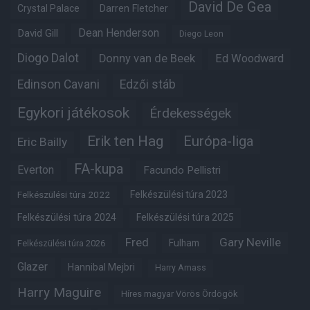
David De Gea
Crystal Palace
Darren Fletcher
Dean Henderson
David Gill
Diego Leon
Diogo Dalot
Donny van de Beek
Ed Woodward
Edinson Cavani
Edzői stáb
Egykori játékosok
Érdekességek
Erik ten Hag
Európa-liga
Eric Bailly
FA-kupa
Everton
Facundo Pellistri
Felkészülési túra 2022
Felkészülési túra 2023
Felkészülési túra 2024
Felkészülési túra 2025
Fred
Gary Neville
Fulham
Felkészülési túra 2026
Glazer
Hannibal Mejbri
Harry Amass
Harry Maguire
Híres magyar Vörös Ördögök