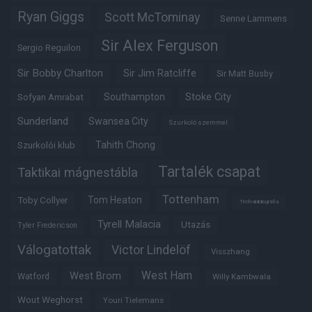
Ryan Giggs
Scott McTominay
Senne Lammens
Sir Alex Ferguson
Sergio Reguilon
Sir Bobby Charlton
Sir Jim Ratcliffe
Sir Matt Busby
Southampton
Stoke City
Sofyan Amrabat
Sunderland
Swansea City
Szurkoló szemmel
Tahith Chong
Szurkolói klub
Tartalék csapat
Taktikai mágnestábla
Tottenham
Tom Heaton
Toby Collyer
Trófeabibliográfia
Tyrell Malacia
Utazás
Tyler Fredericson
Válogatottak
Victor Lindelöf
Visszhang
West Ham
West Brom
Watford
Willy Kambwala
Wout Weghorst
Youri Tielemans