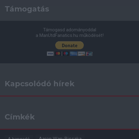
Támogatás
Támogasd adományoddal
a ManUtdFanatics.hu működését!
Kapcsolódó hírek
Címkék
Aaron Wan-Bissaka