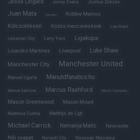
Jesse Lingard
Jonny Evans
Joshua Zirkzee
Juan Mata
Kobbie Mainoo
Karl Darlow
Kölcsönlesen
Közös meccsnézések
Lee Grant
Ligakupa
Leny Yoro
Leicester City
Luke Shaw
Lisandro Martinez
Liverpool
Manchester United
Manchester City
Manutdfanatics.hu
Manuel Ugarte
Marcus Rashford
Marcel Sabitzer
Martin Dubravka
Mason Greenwood
Mason Mount
Matheus Cunha
Matthijs de Ligt
Michael Carrick
Nemanja Matic
Newcastle
Női csapat
Noussair Mazraoui
Norwich City