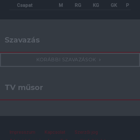
Csapat
M
RG
KG
GK
P
Szavazás
KORÁBBI SZAVAZÁSOK
TV műsor
Impresszum
Kapcsolat
Szerzői jog