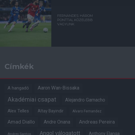
FERNANDES: HÁROM
PONTTAL KÖZELEBB
VAGYUNK
Címkék
Aaron Wan-Bissaka
A hangadó
Akadémiai csapat
Alejandro Garnacho
Alex Telles
Altay Bayindir
Alvaro Fernandez
Amad Diallo
Andre Onana
Andreas Pereira
Angol válogatott
Anthony Elanga
Andrey Santos