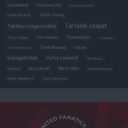
Sunderland
Swansea City
Szurkoló szemmel
Tahith Chong
Szurkolói klub
Tartalék csapat
Taktikai mágnestábla
Tottenham
Tom Heaton
Toby Collyer
Trófeabibliográfia
Tyrell Malacia
Utazás
Tyler Fredericson
Válogatottak
Victor Lindelöf
Visszhang
West Ham
West Brom
Watford
Willy Kambwala
Wout Weghorst
Youri Tielemans