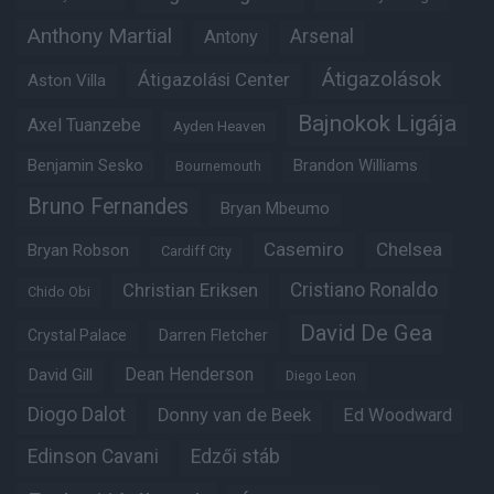
Anthony Martial
Arsenal
Antony
Átigazolások
Átigazolási Center
Aston Villa
Bajnokok Ligája
Axel Tuanzebe
Ayden Heaven
Benjamin Sesko
Brandon Williams
Bournemouth
Bruno Fernandes
Bryan Mbeumo
Casemiro
Chelsea
Bryan Robson
Cardiff City
Christian Eriksen
Cristiano Ronaldo
Chido Obi
David De Gea
Crystal Palace
Darren Fletcher
Dean Henderson
David Gill
Diego Leon
Diogo Dalot
Donny van de Beek
Ed Woodward
Edinson Cavani
Edzői stáb