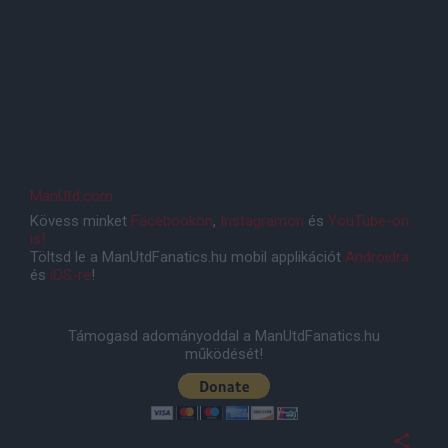
ManUtd.com
Kövess minket
Facebookon
,
Instagramon
és
YouTube-on
is!
Töltsd le a ManUtdFanatics.hu mobil applikációt
Androidra
és
iOS-re
!
Támogasd adományoddal a ManUtdFanatics.hu
működését!