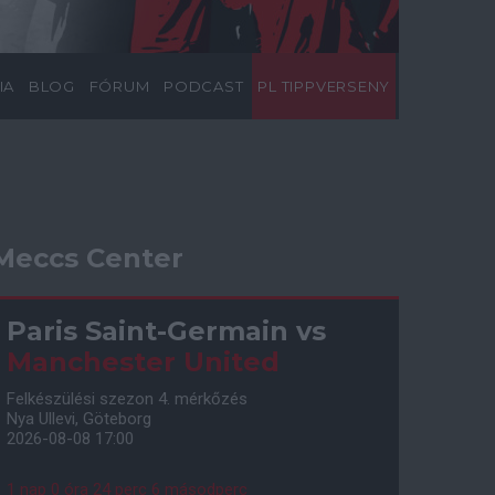
IA
BLOG
FÓRUM
PODCAST
PL TIPPVERSENY
Meccs Center
Paris Saint-Germain
vs
Manchester United
Felkészülési szezon 4. mérkőzés
Nya Ullevi, Göteborg
2026-08-08 17:00
1 nap 0 óra 24 perc 5 másodperc