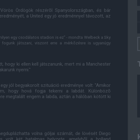
 Vörös Ördögök részérõl Spanyolországban, és bár
eredményét, a United egy jó eredménnyel távozott, az
milyen egy csodálatos stadion is ez" - mondta Welbeck a Sky
n fogunk játszani, viszont erre a mérkõzésre is ugyanúgy
t, hogy ki ellen kell játszanunk, mert mi a Manchester
karunk nyerni."
gy jól begyakorolt szituáció eredménye volt: "Amikor
m, hogy hová fogja tekerni a labdát. Különbözõ
re megtalált engem a labda, aztán a hálóban kötött ki
egduplázhatta volna góljai számát, de lövését Diego
is volt két hatalmas helyzete, amelybõl a holland