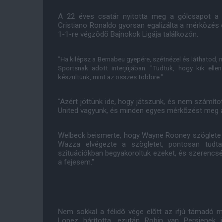
A 22 éves csatár nyitotta meg a gólcsapot a
Cristiano Ronaldo gyorsan egalizálta a mérkõzés 
1-1-re végzõdõ Bajnokok Ligája találkozón.
"Ha
kilépsz a Bernabeu gyepére, szétnézel és láthatod, 
Sportsnak adott interjújában. "Tudtuk, hogy kik elle
készültünk, mint az összes többire."
"Azért jöttünk ide, hogy játszunk, és nem számítot
United vagyunk, és minden egyes mérkõzést meg a
Welbeck beismerte, hogy Wayne Rooney szöglete e
Wazza elvégezte a szögletet, pontosan tudta
szituációkban begyakoroltuk ezeket, és szerencsé
a fejesem."
Nem sokkal a félidõ vége elõtt az ifjú támadó m
Lopez hárította, ezután Robin van Persienek 