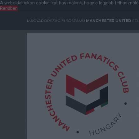
A weboldalunkon cookie-kat használunk, hogy a legjobb felhasználó
Rendben
MAGYARORSZÁG ELSŐSZÁMÚ
MANCHESTER UNITED
SZU