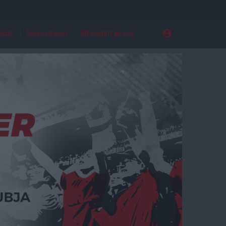
ldal
Regisztráció
Elfelejtett jelszó