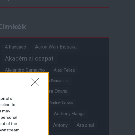
Címkék
Aaron Wan-Bissaka
A hangadó
Akadémiai csapat
Alejandro Garnacho
Alex Telles
Altay Bayindir
Alvaro Fernandez
Amad Diallo
Andre Onana
sonal or
Andreas Pereira
Andrey Santos
ection to
ou may
Angol válogatott
Anthony Elanga
 personal
out of the
Anthony Martial
Arsenal
Antony
 downstream