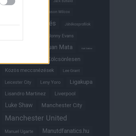
Ifjúsági BL
Hull City
Jack Butland
Jadon Sancho
Jason Wilcox
Játékosértékelés
Játékosprofilok
Jesse Lingard
Jonny Evans
Juan Mata
Joshua Zirkzee
Karl Darlow
Kölcsönlesen
Kobbie Mainoo
Közös meccsnézések
Lee Grant
Ligakupa
Leny Yoro
Leicester City
Lisandro Martinez
Liverpool
Luke Shaw
Manchester City
Manchester United
Manutdfanatics.hu
Manuel Ugarte