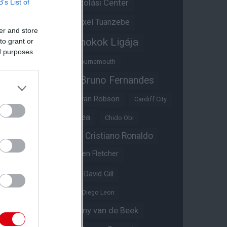
Átigazolási Center
B’s List of
Aston Villa
Átigazolások
Axel Tuanzebe
er and store
Bajnokok Ligája
to grant or
Ayden Heaven
ed purposes
Benjamin Sesko
Bournemouth
Bruno Fernandes
Brandon Williams
Bryan Mbeumo
Bryan Robson
Cardiff City
Casemiro
Chelsea
Chido Obi
Christian Eriksen
Cristiano Ronaldo
Crystal Palace
Darren Fletcher
David De Gea
David Gill
Dean Henderson
Diego Leon
Diogo Dalot
Donny van de Beek