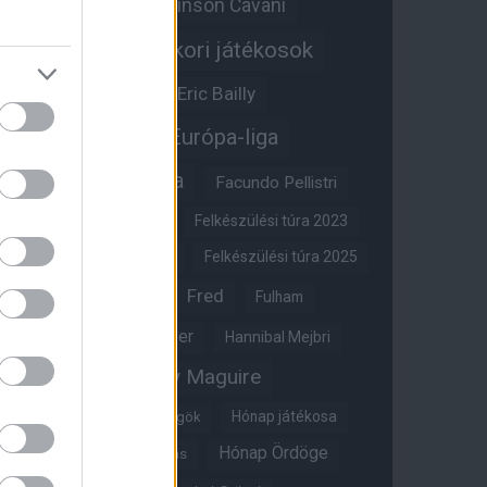
Edinson Cavani
Ed Woodward
Egykori játékosok
Edzői stáb
Érdekességek
Eric Bailly
Erik ten Hag
Európa-liga
FA-kupa
Everton
Facundo Pellistri
Felkészülési túra 2022
Felkészülési túra 2023
Felkészülési túra 2024
Felkészülési túra 2025
Fred
Fulham
Felkészülési túra 2026
Gary Neville
Glazer
Hannibal Mejbri
Harry Maguire
Harry Amass
Hónap játékosa
Híres magyar Vörös Ördögök
Hónap Ördöge
Hónap legjobbja szavazás