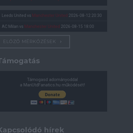
Leeds United
vs
Manchester United
2026-08-12 20:30
AC Milan
vs
Manchester United
2026-08-15 18:00
ELŐZŐ MÉRKŐZÉSEK
Támogatás
Támogasd adományoddal
a ManUtdFanatics.hu működését!
Kapcsolódó hírek