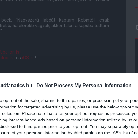
beck. "Nagyszerû labdát kaptam Robintól, csak
trébb, ha elõrébb vagyok, akkor talán a kapuba tudtam
"
ube-on is!
droidra
és
iOS-re
!
ManUtdFanatics.hu működését!
dfanatics.hu -
Do Not Process My Personal Information
to opt-out of the sale, sharing to third parties, or processing of your per
formation for targeted advertising by us, please use the below opt-out s
r selection. Please note that after your opt-out request is processed y
eing interest-based ads based on personal information utilized by us or
disclosed to third parties prior to your opt-out. You may separately opt-
losure of your personal information by third parties on the IAB’s list of