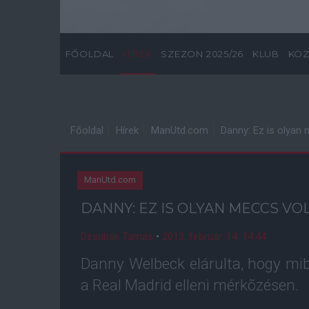
FŐOLDAL
HÍREK
SZEZON 2025/26
KLUB
KÖZ
Főoldal
Hírek
ManUtd.com
Danny: Ez is olyan 
ManUtd.com
DANNY: EZ IS OLYAN MECCS VOL
Dzsubák Tamás
•
2013. február. 14. 14:44
Danny Welbeck elárulta, hogy mib
a Real Madrid elleni mérkõzésen.