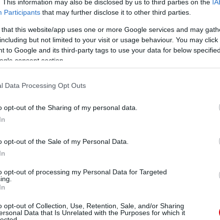
. This information may also be disclosed by us to third parties on the
IA
Participants
that may further disclose it to other third parties.
 that this website/app uses one or more Google services and may gath
including but not limited to your visit or usage behaviour. You may click 
 to Google and its third-party tags to use your data for below specifi
ogle consent section.
l Data Processing Opt Outs
o opt-out of the Sharing of my personal data.
In
o opt-out of the Sale of my Personal Data.
In
to opt-out of processing my Personal Data for Targeted
ing.
In
o opt-out of Collection, Use, Retention, Sale, and/or Sharing
ersonal Data that Is Unrelated with the Purposes for which it
lected.