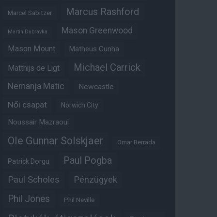
Marcus Rashford
Marcel Sabitzer
Mason Greenwood
Martin Dubravka
Mason Mount
Matheus Cunha
Michael Carrick
Matthijs de Ligt
Nemanja Matic
Newcastle
Női csapat
Norwich City
Noussair Mazraoui
Ole Gunnar Solskjaer
Omar Berrada
Paul Pogba
Patrick Dorgu
Paul Scholes
Pénzügyek
Phil Jones
Phil Neville