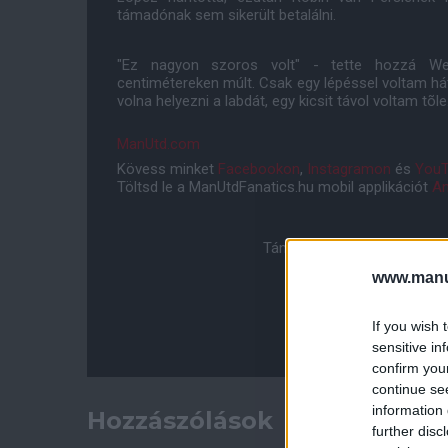
támadónak sem sikerült betalálni.
"Ez nagyon szoros volt" - tette hozzá Wel
centimétereken múlt. Csak egy lépéssel voltam há
volna helyezni a labdát, egy kicsit távol voltam tõle.
ManUtd.com
Kövess minket
Facebookon
,
Instagramon
és
YouT
Töltsd le a ManUtdFanatics.hu mobil applikációt
An
Támogasd adományoddal a 
www.manut
If you wish 
sensitive in
confirm you
continue se
information 
Hozzászólások
further disc