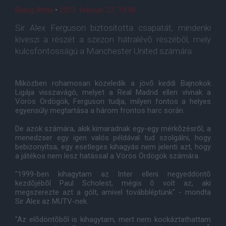
Balog Attila
•
2013. február. 27. 19:40
Sir Alex Ferguson biztosította csapatát, mindenki
kiveszi a részét a szezon hátralévõ részébõl, mely
kulcsfontosságú a Manchester United számára.
Miközben rohamosan közeledik a jövõ keddi Bajnokok
Ligája visszavágó, melyet a Real Madrid ellen vívnak a
Vörös Ördögök, Ferguson tudja, milyen fontos a helyes
egyensúly megtartása a három frontos harc során.
De azok számára, akik kimaradnak egy-egy mérkõzésrõl, a
menedzser egy igen valós példával tud szolgálni, hogy
bebizonyítsa, egy esetleges kihagyás nem jelenti azt, hogy
a játékos nem lesz hatással a Vörös Ördögök számára.
"1999-ben kihagytam az Inter elleni negyeddöntõ
kezdõjébõl Paul Scholest, mégis õ volt az, aki
megszerezte azt a gólt, amivel továbbléptünk" - mondta
Sir Alex az MUTV-nek.
"Az elõdöntõbõl is kihagytam, mert nem kockáztathattam