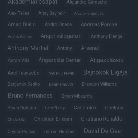
Akadémiai csapat
Alejandro Garnacho
Alex Telles
Altay Bayindir
Alvaro Fernandez
Amad Diallo
Andre Onana
Andreas Pereira
Angol válogatott
Anthony Elanga
Andrey Santos
Anthony Martial
Arsenal
Antony
Átigazolások
Átigazolási Center
Aston Villa
Bajnokok Ligája
Axel Tuanzebe
Ayden Heaven
Benjamin Sesko
Brandon Williams
Bournemouth
Bruno Fernandes
Bryan Mbeumo
Casemiro
Chelsea
Bryan Robson
Cardiff City
Christian Eriksen
Cristiano Ronaldo
Chido Obi
David De Gea
Crystal Palace
Darren Fletcher