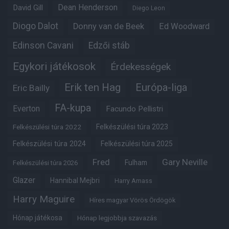
Dean Henderson
David Gill
Diego Leon
Diogo Dalot
Donny van de Beek
Ed Woodward
Edinson Cavani
Edzői stáb
Egykori játékosok
Érdekességek
Erik ten Hag
Európa-liga
Eric Bailly
FA-kupa
Everton
Facundo Pellistri
Felkészülési túra 2022
Felkészülési túra 2023
Felkészülési túra 2024
Felkészülési túra 2025
Fred
Gary Neville
Fulham
Felkészülési túra 2026
Glazer
Hannibal Mejbri
Harry Amass
Harry Maguire
Híres magyar Vörös Ördögök
Hónap játékosa
Hónap legjobbja szavazás