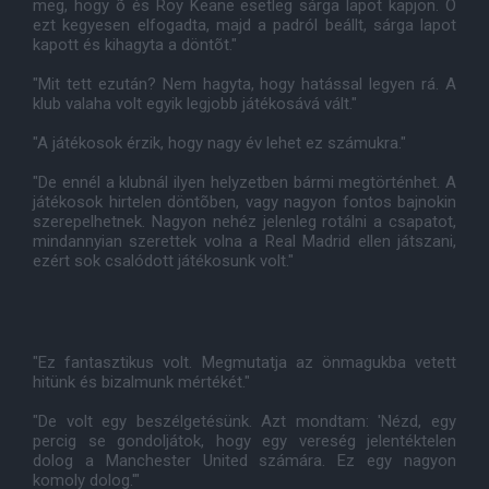
meg, hogy õ és Roy Keane esetleg sárga lapot kapjon. Õ
ezt kegyesen elfogadta, majd a padról beállt, sárga lapot
kapott és kihagyta a döntõt."
"Mit tett ezután? Nem hagyta, hogy hatással legyen rá. A
klub valaha volt egyik legjobb játékosává vált."
"A játékosok érzik, hogy nagy év lehet ez számukra."
"De ennél a klubnál ilyen helyzetben bármi megtörténhet. A
játékosok hirtelen döntõben, vagy nagyon fontos bajnokin
szerepelhetnek. Nagyon nehéz jelenleg rotálni a csapatot,
mindannyian szerettek volna a Real Madrid ellen játszani,
ezért sok csalódott játékosunk volt."
"Ez fantasztikus volt. Megmutatja az önmagukba vetett
hitünk és bizalmunk mértékét."
"De volt egy beszélgetésünk. Azt mondtam: 'Nézd, egy
percig se gondoljátok, hogy egy vereség jelentéktelen
dolog a Manchester United számára. Ez egy nagyon
komoly dolog.'"