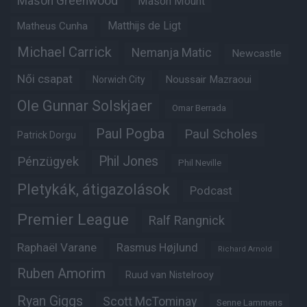
Mason Greenwood
Mason Mount
Matheus Cunha
Matthijs de Ligt
Michael Carrick
Nemanja Matic
Newcastle
Női csapat
Noussair Mazraoui
Norwich City
Ole Gunnar Solskjaer
Omar Berrada
Paul Pogba
Paul Scholes
Patrick Dorgu
Phil Jones
Pénzügyek
Phil Neville
Pletykák, átigazolások
Podcast
Premier League
Ralf Rangnick
Raphaël Varane
Rasmus Højlund
Richard Arnold
Ruben Amorim
Ruud van Nistelrooy
Ryan Giggs
Scott McTominay
Senne Lammens