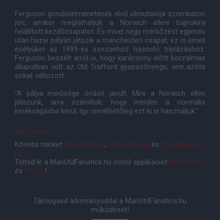
Ferguson gondolatmenetének elsõ útmutatója szombaton
jön, amikor megláthatjuk a Norwich elleni bajnokira
felállított kezdõcsapatot. És mivel négy mérkõzést egymás
után hazai pályán játszik a manchesteri csapat, ez is emeli
esélyüket az 1999-es szezonhoz hasonló triplázáshoz.
Ferguson beszélt arról is, hogy karácsony elõtt borzalmas
állapotban volt az Old Trafford gyepszõnyege, ami azóta
sokat változott.
"A pálya minõsége óriásit javult. Mire a Norwich ellen
játszunk, arra számítok, hogy minden a normális
kerékvágásba kerül, így remélhetõleg ezt ki is használjuk."
Sky Sports
Kövess minket
Facebookon
,
Instagramon
és
YouTube-on
is!
Töltsd le a ManUtdFanatics.hu mobil applikációt
Androidra
és
iOS-re
!
Támogasd adományoddal a ManUtdFanatics.hu
működését!