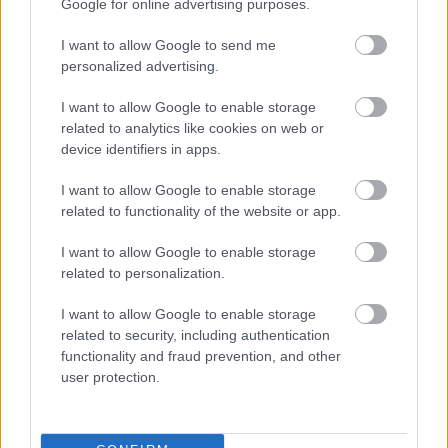
Google for online advertising purposes.
AC Milan
vs
Manchester United
2026-08-15 18:00
I want to allow Google to send me
personalized advertising.
ELŐZŐ MÉRKŐZÉSEK
I want to allow Google to enable storage
related to analytics like cookies on web or
Támogatás
device identifiers in apps.
I want to allow Google to enable storage
Támogasd adományoddal
related to functionality of the website or app.
a ManUtdFanatics.hu működését!
I want to allow Google to enable storage
related to personalization.
I want to allow Google to enable storage
related to security, including authentication
functionality and fraud prevention, and other
Kapcsolódó hírek
user protection.
SIR ALEX FERGUSON