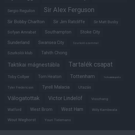
Sir Alex Ferguson
Sergio Reguilon
Sir Bobby Charlton
Sir Jim Ratcliffe
Sir Matt Busby
Southampton
Stoke City
Sofyan Amrabat
Sunderland
Swansea City
Szurkoló szemmel
Tahith Chong
Szurkolói klub
Tartalék csapat
Taktikai mágnestábla
Tottenham
Tom Heaton
Toby Collyer
Trófeabibliográfia
Tyrell Malacia
Utazás
Tyler Fredericson
Válogatottak
Victor Lindelöf
Visszhang
West Ham
West Brom
Watford
Willy Kambwala
Wout Weghorst
Youri Tielemans