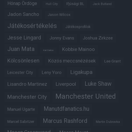
Hónap Ördöge
Ifjúsági BL
Hull City
Jack Butland
Jadon Sancho
Jason Wilcox
Játékosértékelés
Játékosprofilok
Jesse Lingard
Jonny Evans
Joshua Zirkzee
Juan Mata
Kobbie Mainoo
Karl Darlow
Kölcsönlesen
Közös meccsnézések
Lee Grant
Ligakupa
Leny Yoro
Leicester City
Luke Shaw
Lisandro Martinez
Liverpool
Manchester United
Manchester City
Manutdfanatics.hu
Manuel Ugarte
Marcus Rashford
Marcel Sabitzer
Martin Dubravka