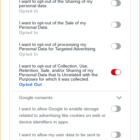
not limited to your visit or usage behaviour. You may click to
I want to opt-out of the Sharing of my
personal data.
grant or deny consent to Google and its third-party tags to
Opted In
use your data for below specified purposes in below Google
consent section.
I want to opt-out of the Sale of my
Personal Data.
Opted In
Meccs Center
I want to opt-out of processing my
Personal Data for Targeted Advertising.
Opted In
Paris Saint-Germain
vs
I want to opt-out of Collection, Use,
Retention, Sale, and/or Sharing of my
Personal Data that Is Unrelated with the
Manchester United
Purposes for which it was collected.
Opted Out
Felkészülési szezon 4. mérkőzés
Nya Ullevi, Göteborg
Google consents
2026-08-08 17:00
I want to allow Google to enable storage
related to advertising like cookies on web or
0 nap 11 óra 32 perc 14 másodperc
device identifiers in apps.
Leeds United
vs
Manchester United
2026-08-12 20:30
I want to allow my user data to be sent to