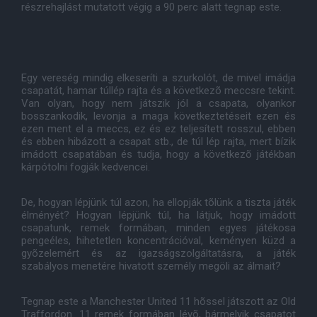
részrehajlást mutatott végig a 90 perc alatt tegnap este.
Egy vereség mindig elkeseríti a szurkolót, de mivel imádja
csapatát, hamar túllép rajta és a következõ meccsre tekint.
Van olyan, hogy nem játszik jól a csapata, olyankor
bosszankodik, levonja a maga következtetéseit ezen és
ezen ment el a meccs, ez és ez teljesített rosszul, ebben
és ebben hibázott a csapat stb., de túl lép rajta, mert bízik
imádott csapatában és tudja, hogy a következõ játékban
kárpótolni fogják kedvencei.
De, hogyan lépjünk túl azon, ha ellopják tõlünk a tiszta játék
élményét? Hogyan lépjünk túl, ha látjuk, hogy imádott
csapatunk, remek formában, minden egyes játékosa
pengeéles, hihetetlen koncentrációval, keményen küzd a
gyõzelemért és az igazságszolgáltatásra, a játék
szabályos menetére hivatott személy megöli az álmait?
Tegnap este a Manchester United 11 hõssel játszott az Old
Traffordon. 11 remek formában lévõ, bármelyik csapatot