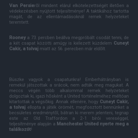
Van Persie
rõl mindent elárul elkötelezettségét illetõen a
védekezésben nyújtott teljesítménye! A taktikához tartotta
magát, de az ellentámadásoknál remek helyzeteket
teremtett.
Rooney
a 73. percben beállva megpróbált csodát tenni, de
a két csapat közötti amúgy is kiélezett küzdelem
Cuneyt
Cakir, a tolvaj
miatt az 56. perecben már eldõlt.
Büszke vagyok a csapatunkra! Emberhátrányban is
remekül játszottak a srácok, nem adták meg magukat. A
meccs végén több alkalommal remek helyzeteket
dolgoztak ki, igazi hõsként a United történelméhez méltóan
kitartottak a végsõkig. Annak ellenére, hogy
Cuneyt Cakir,
a tolvaj
ellopta a játék örömét, megfosztott bennünket a
becsületes eredménytõl, bátran ki merem jelenteni, tegnap
este az Old Traffordon a 2-1 bírói vereséggel,
teljesítménye alapján a
Manchester United nyerte meg a
találkozót
!