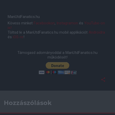
ManUtdFanatics.hu
Kövess minket
Facebookon
,
Instagramon
és
YouTube-on
is!
Töltsd le a ManUtdFanatics.hu mobil applikációt
Androidra
és
iOS-re
!
Támogasd adományoddal a ManUtdFanatics.hu
működését!
Hozzászólások