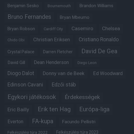
Benjamin Sesko
Brandon Williams
Bournemouth
Bruno Fernandes
Bryan Mbeumo
Casemiro
Chelsea
Bryan Robson
Cardiff City
Christian Eriksen
Cristiano Ronaldo
Chido Obi
David De Gea
Crystal Palace
Darren Fletcher
Dean Henderson
David Gill
Diego Leon
Diogo Dalot
Donny van de Beek
Ed Woodward
Edinson Cavani
Edzői stáb
Egykori játékosok
Érdekességek
Erik ten Hag
Európa-liga
Eric Bailly
FA-kupa
Everton
Facundo Pellistri
Felkészülési túra 2022
Felkészülési túra 2023