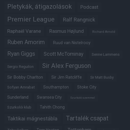
Pletykák, átigazolások
Podcast
Premier League
Ralf Rangnick
Raphaël Varane
Rasmus Højlund
Richard Arnold
Ruben Amorim
Ruud van Nistelrooy
Ryan Giggs
Scott McTominay
Senne Lammens
Sir Alex Ferguson
Sergio Reguilon
Sir Bobby Charlton
Sir Jim Ratcliffe
Sir Matt Busby
Southampton
Stoke City
Sofyan Amrabat
Sunderland
Swansea City
Szurkoló szemmel
Tahith Chong
Szurkolói klub
Tartalék csapat
Taktikai mágnestábla
Tottenham