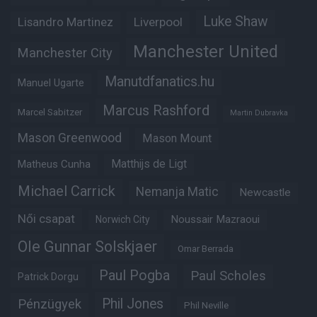
Luke Shaw
Lisandro Martinez
Liverpool
Manchester United
Manchester City
Manutdfanatics.hu
Manuel Ugarte
Marcus Rashford
Marcel Sabitzer
Martin Dubravka
Mason Greenwood
Mason Mount
Matheus Cunha
Matthijs de Ligt
Michael Carrick
Nemanja Matic
Newcastle
Női csapat
Noussair Mazraoui
Norwich City
Ole Gunnar Solskjaer
Omar Berrada
Paul Pogba
Paul Scholes
Patrick Dorgu
Phil Jones
Pénzügyek
Phil Neville