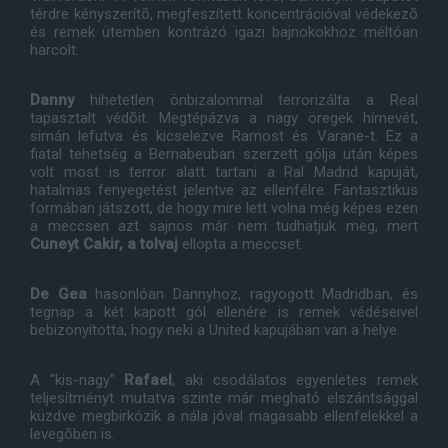
térdre kényszerítõ, megfeszített koncentrációval védekezõ
és remek ütemben kontrázó igazi bajnokokhoz méltóan
harcolt.
Danny
hihetetlen önbizalommal terrorizálta a Real
tapasztalt védõit. Megtépázva a nagy öregek hírnevét,
simán lefutva és kicselezve Ramost és Varane-t. Ez a
fiatal tehetség a Bernabeuban szerzett gólja után képes
volt most is terror alatt tartani a Ral Madrid kapuját,
hatalmas fenyegetést jelentve az ellenfélre. Fantasztikus
formában játszott, de hogy mire lett volna még képes ezen
a meccsen azt sajnos már nem tudhatjuk meg, mert
Cuneyt Cakir, a tolvaj
ellopta a meccset.
De Gea
hasonlóan Dannyhoz, ragyogott Madridban, és
tegnap a két kapott gól ellenére is remek védéseivel
bebizonyította, hogy neki a United kapujában van a helye.
A "kis-nagy"
Rafael
, aki csodálatos egyenletes remek
teljesítményt mutatva szinte már megható elszántsággal
küzdve megbirkózik a nála jóval magasabb ellenfelekkel a
levegõben is.