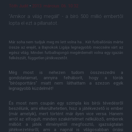
Tóth Judit
•
2013. március. 06. 10:32
"Amikor a világ megáll" - a bíró 500 millió embertõl
lopta el ezt a pillanatot.
Már soha nem tudjuk meg mi lett volna ha... Két futballóriás mérte
össze az erejét, a Bajnokok Ligája legnagyobb meccsére várt az
egész világ. Minden futballrajongó megérdemelt volna egy igazán
felkészült, független játékvezetõt.
Még most is nehezen tudom összeszedni a
gondolataimat, annyira felháborít, hogy a török
"bírósporttárs" miatt nem láthattam a szezon egyik
legnagyobb küzdelmét!
És most nem csupán egy szimpla kis bírói tévedésrõl
beszélünk, ami elkerülhetetlen, hisz a játékvezetõ is ember
(már amelyik), mert történt már ilyen vice versa. Hanem
arról az elfogult, minden szakértelmet nélkülözõ, emberek
millióit a játék élményétõl megfosztó, igazságtalan
játékvezetésrõl, ami a napnál is világosabban óriási