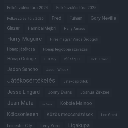
Felkészülési túra 2024
Felkészülési túra 2025
Fred
Gary Neville
Fulham
Felkészülési túra 2026
Glazer
Hannibal Mejbri
Harry Amass
Harry Maguire
Híres magyar Vörös Ördögök
Hónap játékosa
Hónap legjobbja szavazás
Hónap Ördöge
Ifjúsági BL
Hull City
Jack Butland
Jadon Sancho
Jason Wilcox
Játékosértékelés
Játékosprofilok
Jesse Lingard
Jonny Evans
Joshua Zirkzee
Juan Mata
Kobbie Mainoo
Karl Darlow
Kölcsönlesen
Közös meccsnézések
Lee Grant
Ligakupa
Leny Yoro
Leicester City