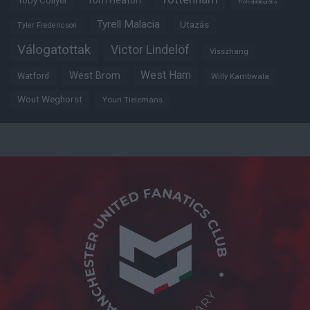
Tom Heaton
Toby Collyer
Trófeabibliográfia
Tyrell Malacia
Utazás
Tyler Fredericson
Válogatottak
Victor Lindelöf
Visszhang
West Ham
West Brom
Watford
Willy Kambwala
Wout Weghorst
Youri Tielemans