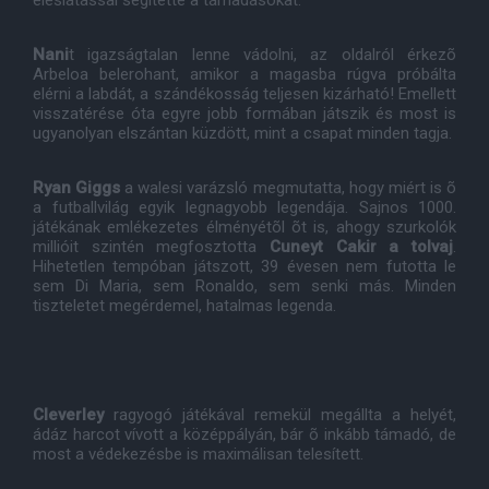
éleslátással segítette a támadásokat.
Nani
t igazságtalan lenne vádolni, az oldalról érkezõ
Arbeloa belerohant, amikor a magasba rúgva próbálta
elérni a labdát, a szándékosság teljesen kizárható! Emellett
visszatérése óta egyre jobb formában játszik és most is
ugyanolyan elszántan küzdött, mint a csapat minden tagja.
Ryan Giggs
a walesi varázsló megmutatta, hogy miért is õ
a futballvilág egyik legnagyobb legendája. Sajnos 1000.
játékának emlékezetes élményétõl õt is, ahogy szurkolók
millióit szintén megfosztotta
Cuneyt Cakir a tolvaj
.
Hihetetlen tempóban játszott, 39 évesen nem futotta le
sem Di Maria, sem Ronaldo, sem senki más. Minden
tiszteletet megérdemel, hatalmas legenda.
Cleverley
ragyogó játékával remekül megállta a helyét,
ádáz harcot vívott a középpályán, bár õ inkább támadó, de
most a védekezésbe is maximálisan telesített.