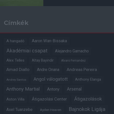
Címkék
Aaron Wan-Bissaka
A hangadó
Akadémiai csapat
Alejandro Garnacho
Alex Telles
Altay Bayindir
Alvaro Fernandez
Amad Diallo
Andre Onana
Andreas Pereira
Angol válogatott
Anthony Elanga
Andrey Santos
Anthony Martial
Arsenal
Antony
Átigazolások
Átigazolási Center
Aston Villa
Bajnokok Ligája
Axel Tuanzebe
Ayden Heaven