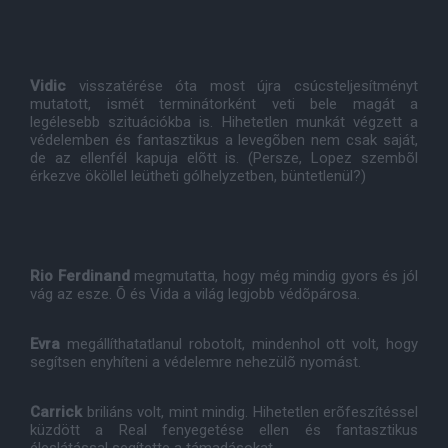
Vidic
visszatérése óta most újra csúcsteljesítményt
mutatott, ismét terminátorként veti bele magát a
legélesebb szituációkba is. Hihetetlen munkát végzett a
védelemben és fantasztikus a levegõben nem csak saját,
de az ellenfél kapuja elõtt is. (Persze, Lopez szembõl
érkezve ököllel leütheti gólhelyzetben, büntetlenül?)
Rio Ferdinand
megmutatta, hogy még mindig gyors és jól
vág az esze. Õ és Vida a világ legjobb védõpárosa.
Evra
megállíthatatlanul robotolt, mindenhol ott volt, hogy
segítsen enyhíteni a védelemre nehezülõ nyomást.
Carrick
briliáns volt, mint mindig. Hihetetlen erõfeszítéssel
küzdött a Real fenyegetése ellen és fantasztikus