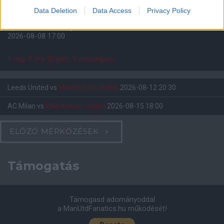
Data Deletion
Data Access
Privacy Policy
Felkészülési szezon 4. mérkőzés
Nya Ullevi, Göteborg
2026-08-08 17:00
1 nap 7 óra 52 perc 0 másodperc
Leeds United
vs
Manchester United
2026-08-12 20:30
AC Milan
vs
Manchester United
2026-08-15 18:00
ELŐZŐ MÉRKŐZÉSEK
Támogatás
Támogasd adományoddal
a ManUtdFanatics.hu működését!