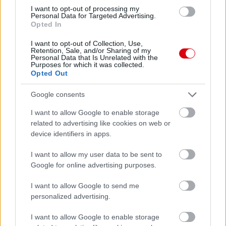
I want to opt-out of processing my
Leeds United
vs
Manchester United
2026-08-12 20:30
Personal Data for Targeted Advertising.
Opted In
AC Milan
vs
Manchester United
2026-08-15 18:00
I want to opt-out of Collection, Use,
Retention, Sale, and/or Sharing of my
Personal Data that Is Unrelated with the
ELŐZŐ MÉRKŐZÉSEK
Purposes for which it was collected.
Opted Out
Támogatás
Google consents
I want to allow Google to enable storage
related to advertising like cookies on web or
Támogasd adományoddal
device identifiers in apps.
a ManUtdFanatics.hu működését!
I want to allow my user data to be sent to
Google for online advertising purposes.
I want to allow Google to send me
personalized advertising.
Kapcsolódó hírek
I want to allow Google to enable storage