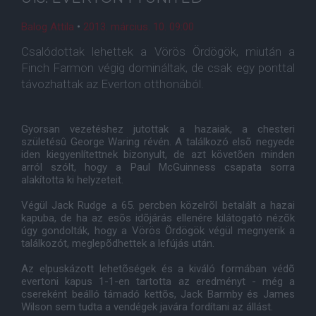
Balog Attila
•
2013. március. 10. 09:00
Csalódottak lehettek a Vörös Ördögök, miután a
Finch Farmon végig domináltak, de csak egy ponttal
távozhattak az Everton otthonából.
Gyorsan vezetéshez jutottak a hazaiak, a chesteri
születésû George Waring révén. A találkozó elsõ negyede
iden kiegyenlítettnek bizonyult, de azt követõen minden
arról szólt, hogy a Paul McGuinness csapata sorra
alakította ki helyzeteit.
Végül Jack Rudge a 65. percben közelrõl betalált a hazai
kapuba, de ha az esõs idõjárás ellenére kilátogató nézõk
úgy gondolták, hogy a Vörös Ördögök végül megnyerik a
találkozót, meglepõdhettek a lefújás után.
Az elpuskázott lehetõségek és a kiváló formában védõ
evertoni kapus 1-1-en tartotta az eredményt - még a
csereként beálló támadó kettõs, Jack Barmby és James
Wilson sem tudta a vendégek javára fordítani az állást.