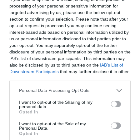
processing of your personal or sensitive information for
targeted advertising by us, please use the below opt-out
section to confirm your selection. Please note that after your
opt-out request is processed you may continue seeing
interest-based ads based on personal information utilized by
us or personal information disclosed to third parties prior to
your opt-out. You may separately opt-out of the further
disclosure of your personal information by third parties on the
Meccs Center
IAB’s list of downstream participants. This information may
also be disclosed by us to third parties on the
IAB’s List of
Downstream Participants
that may further disclose it to other
third parties.
Paris Saint-Germain
vs
Please note that this website/app uses one or more Google
Personal Data Processing Opt Outs
Manchester United
services and may gather and store information including but
not limited to your visit or usage behaviour. You may click to
I want to opt-out of the Sharing of my
Felkészülési szezon 4. mérkőzés
personal data.
grant or deny consent to Google and its third-party tags to
Nya Ullevi, Göteborg
Opted In
use your data for below specified purposes in below Google
2026-08-08 17:00
consent section.
I want to opt-out of the Sale of my
Personal Data.
1 nap 3 óra 51 perc 48 másodperc
Opted In