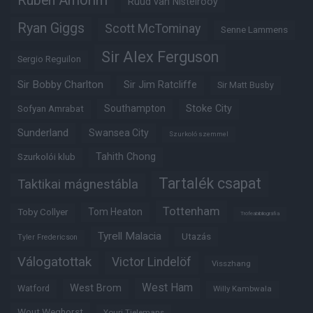
Ruben Amorim
Ruud van Nistelrooy
Ryan Giggs
Scott McTominay
Senne Lammens
Sir Alex Ferguson
Sergio Reguilon
Sir Bobby Charlton
Sir Jim Ratcliffe
Sir Matt Busby
Southampton
Stoke City
Sofyan Amrabat
Sunderland
Swansea City
Szurkoló szemmel
Tahith Chong
Szurkolói klub
Tartalék csapat
Taktikai mágnestábla
Tottenham
Tom Heaton
Toby Collyer
Trófeabibliográfia
Tyrell Malacia
Utazás
Tyler Fredericson
Válogatottak
Victor Lindelöf
Visszhang
West Ham
West Brom
Watford
Willy Kambwala
Wout Weghorst
Youri Tielemans