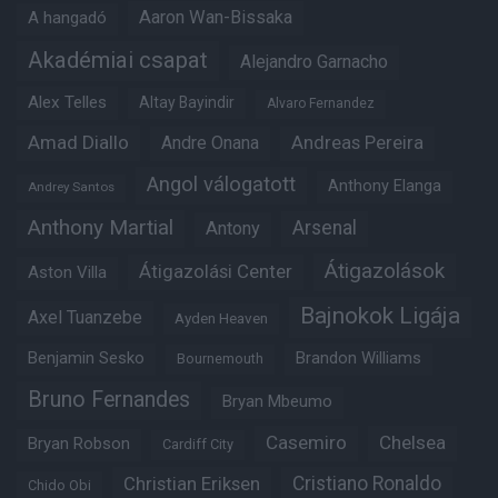
Aaron Wan-Bissaka
A hangadó
Akadémiai csapat
Alejandro Garnacho
Alex Telles
Altay Bayindir
Alvaro Fernandez
Amad Diallo
Andre Onana
Andreas Pereira
Angol válogatott
Anthony Elanga
Andrey Santos
Anthony Martial
Arsenal
Antony
Átigazolások
Átigazolási Center
Aston Villa
Bajnokok Ligája
Axel Tuanzebe
Ayden Heaven
Benjamin Sesko
Brandon Williams
Bournemouth
Bruno Fernandes
Bryan Mbeumo
Casemiro
Chelsea
Bryan Robson
Cardiff City
Christian Eriksen
Cristiano Ronaldo
Chido Obi