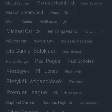
Marcus Rashford
Marcel Sabitzer
Martin Dubravka
Mason Greenwood
Mason Mount
Matheus Cunha
Matthijs de Ligt
Michael Carrick
Nemanja Matic
Newcastle
Női csapat
Noussair Mazraoui
Norwich City
Ole Gunnar Solskjaer
Omar Berrada
Paul Pogba
Paul Scholes
Patrick Dorgu
Phil Jones
Pénzügyek
Phil Neville
Pletykák, átigazolások
Podcast
Premier League
Ralf Rangnick
Raphaël Varane
Rasmus Højlund
Richard Arnold