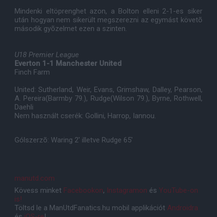
Mindenki eltöprenghet azon, a Bolton elleni 2-1-es siker
után hogyan nem sikerült megszerezni az egymást követõ
második gyõzelmet ezen a szinten.
U18 Premier League
Everton 1-1 Manchester United
Finch Farm
United: Sutherland, Weir, Evans, Grimshaw, Dalley, Pearson,
A. Pereira(Barmby 79.), Rudge(Wilson 79.), Byrne, Rothwell,
Daehli
Nem használt cserék: Gollini, Harrop, Iannou.
Gólszerzõ: Waring 2' illetve Rudge 65'
manutd.com
Kövess minket
Facebookon
,
Instagramon
és
YouTube-on
is!
Töltsd le a ManUtdFanatics.hu mobil applikációt
Androidra
és
iOS-re
!