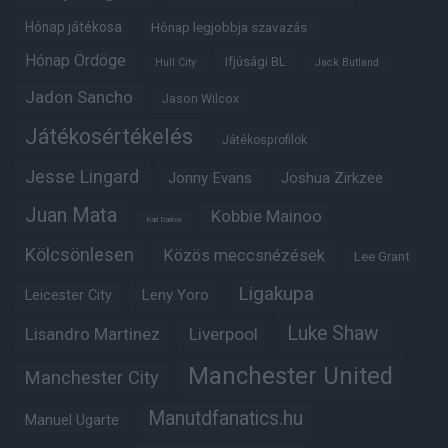
Hónap játékosa
Hónap legjobbja szavazás
Hónap Ördöge
Ifjúsági BL
Hull City
Jack Butland
Jadon Sancho
Jason Wilcox
Játékosértékelés
Játékosprofilok
Jesse Lingard
Jonny Evans
Joshua Zirkzee
Juan Mata
Kobbie Mainoo
Karl Darlow
Kölcsönlesen
Közös meccsnézések
Lee Grant
Ligakupa
Leny Yoro
Leicester City
Luke Shaw
Lisandro Martinez
Liverpool
Manchester United
Manchester City
Manutdfanatics.hu
Manuel Ugarte