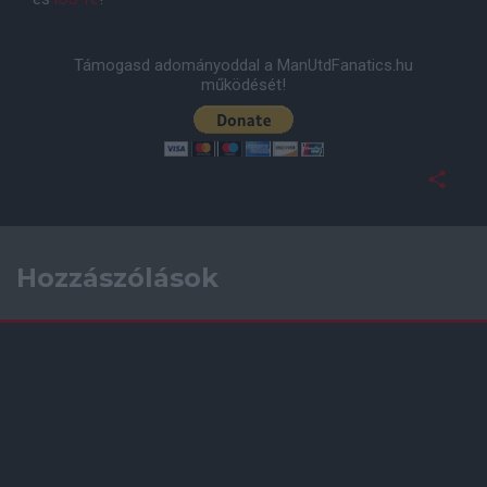
Támogasd adományoddal a ManUtdFanatics.hu
működését!
Hozzászólások