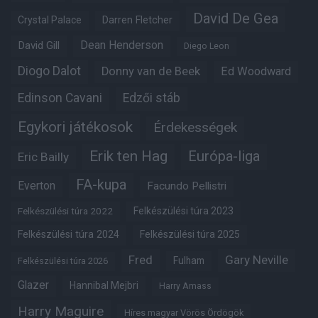
David De Gea
Crystal Palace
Darren Fletcher
Dean Henderson
David Gill
Diego Leon
Diogo Dalot
Donny van de Beek
Ed Woodward
Edinson Cavani
Edzői stáb
Egykori játékosok
Érdekességek
Erik ten Hag
Európa-liga
Eric Bailly
FA-kupa
Everton
Facundo Pellistri
Felkészülési túra 2022
Felkészülési túra 2023
Felkészülési túra 2024
Felkészülési túra 2025
Fred
Gary Neville
Fulham
Felkészülési túra 2026
Glazer
Hannibal Mejbri
Harry Amass
Harry Maguire
Híres magyar Vörös Ördögök