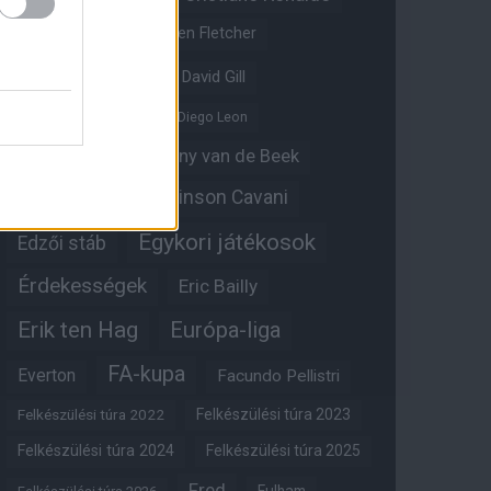
Crystal Palace
Darren Fletcher
David De Gea
David Gill
Dean Henderson
Diego Leon
Diogo Dalot
Donny van de Beek
Edinson Cavani
Ed Woodward
Egykori játékosok
Edzői stáb
Érdekességek
Eric Bailly
Erik ten Hag
Európa-liga
FA-kupa
Everton
Facundo Pellistri
Felkészülési túra 2022
Felkészülési túra 2023
Felkészülési túra 2024
Felkészülési túra 2025
Fred