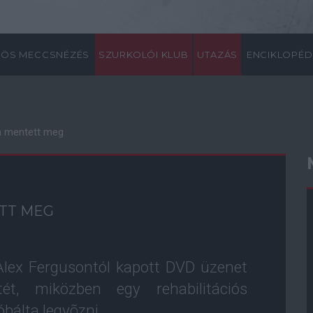
ÖS MECCSNÉZÉS
SZURKOLÓI KLUB
UTAZÁS
ENCIKLOPÉD
n mentett meg
TT MEG
Alex Fergusontól kapott DVD üzenet
ét, miközben egy rehabilitációs
bálta legyõzni.