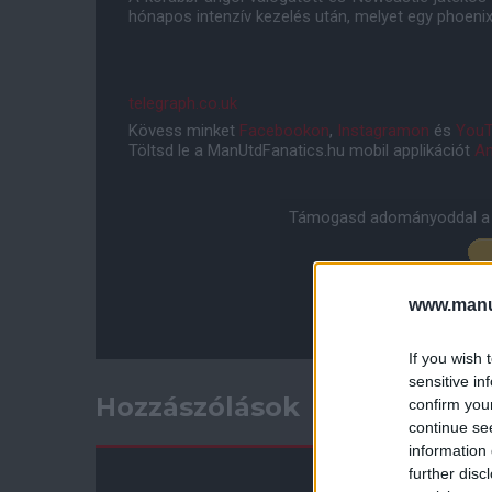
hónapos intenzív kezelés után, melyet egy phoenix-
telegraph.co.uk
Kövess minket
Facebookon
,
Instagramon
és
YouT
Töltsd le a ManUtdFanatics.hu mobil applikációt
An
Támogasd adományoddal a 
www.manut
If you wish 
sensitive in
Hozzászólások
confirm you
continue se
information 
further disc