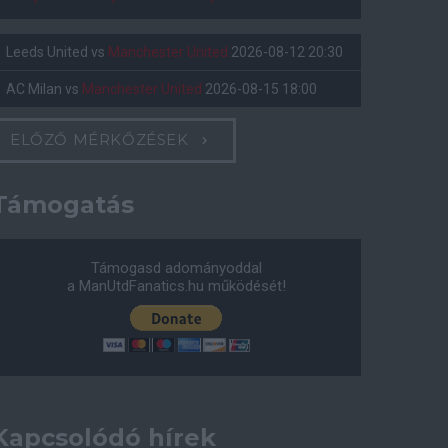
Leeds United
vs
Manchester United
2026-08-12 20:30
AC Milan
vs
Manchester United
2026-08-15 18:00
ELŐZŐ MÉRKŐZÉSEK
Támogatás
Támogasd adományoddal
a ManUtdFanatics.hu működését!
Kapcsolódó hírek