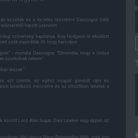
nikán kezelték és a kezelés részeként Gascoigne több
nedzserétõl kapott üzenetet.
enlegi szövetségi kapitánya, Roy Hodgson is elküldött
nt ezek inspirálták õt, hogy harcoljon.
agyok" - mondta Gascoigne. "Elmondta, hogy a United
an szurkolnak nekem."
ban leszek."
re azt üzente, az egész csapat gondolt rám és
tott következõ meccsére és az öltözõben lehetek a
k között Lord Alan Sugar, Gary Lineker vagy éppen az
vasárnap tért vissza Nagy-Britanniába több, mint egy