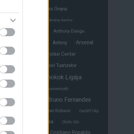
Amad Diallo
Andre Onana
Andreas Pereira
Andrey Santos
Angol válogatott
Anthony Elanga
Anthony Martial
Arsenal
Antony
Átigazolási Center
Aston Villa
Átigazolások
Axel Tuanzebe
Bajnokok Ligája
Ayden Heaven
Benjamin Sesko
Bournemouth
Bruno Fernandes
Brandon Williams
Bryan Mbeumo
Bryan Robson
Cardiff City
Casemiro
Chelsea
Chido Obi
Christian Eriksen
Cristiano Ronaldo