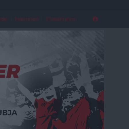
ldal
Regisztráció
Elfelejtett jelszó