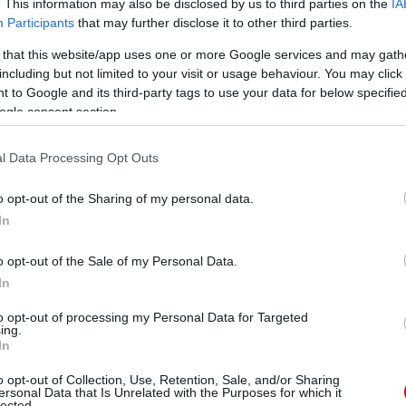
. This information may also be disclosed by us to third parties on the
IA
Participants
that may further disclose it to other third parties.
 that this website/app uses one or more Google services and may gath
including but not limited to your visit or usage behaviour. You may click 
 to Google and its third-party tags to use your data for below specifi
ogle consent section.
l Data Processing Opt Outs
o opt-out of the Sharing of my personal data.
In
o opt-out of the Sale of my Personal Data.
In
to opt-out of processing my Personal Data for Targeted
ing.
In
o opt-out of Collection, Use, Retention, Sale, and/or Sharing
ersonal Data that Is Unrelated with the Purposes for which it
lected.