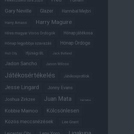
Fulham
Felkészülési túra 2026
Gary Neville
Glazer
Hannibal Mejbri
Harry Maguire
Harry Amass
Hónap játékosa
Híres magyar Vörös Ördögök
Hónap Ördöge
Hónap legjobbja szavazás
Ifjúsági BL
Hull City
Jack Butland
Jadon Sancho
Jason Wilcox
Játékosértékelés
Játékosprofilok
Jesse Lingard
Jonny Evans
Juan Mata
Joshua Zirkzee
Karl Darlow
Kölcsönlesen
Kobbie Mainoo
Közös meccsnézések
Lee Grant
Ligakupa
Leny Yoro
Leicester City