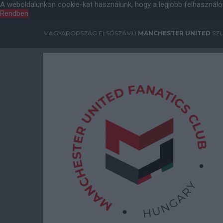
A weboldalunkon cookie-kat használunk, hogy a legjobb felhasználó
Rendben
MAGYARORSZÁG ELSŐSZÁMÚ
MANCHESTER UNITED
SZU