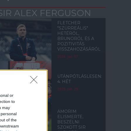
SIR ALEX FERGUSON
FLETCHER
"SZÜRREÁLIS"
HETÉRŐL,
BRUNORÓL ÉS A
POZITIVITÁS
VISSZAHOZÁSÁRÓL
2026. jan. 07.
UTÁNPÓTLÁSLESEN:
4. HÉT
2025. jan. 29.
sonal or
ection to
ou may
AMORIM
 personal
ELISMERTE,
out of the
BESZÉLNI
 downstream
SZOKOTT SIR