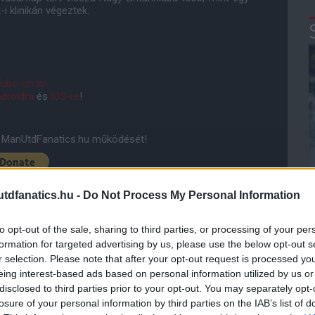
i klinikán végeztek.
ube-on is!
droidra
és
iOS-re
!
ManUtdFanatics.hu működését!
dfanatics.hu -
Do Not Process My Personal Information
to opt-out of the sale, sharing to third parties, or processing of your per
formation for targeted advertising by us, please use the below opt-out s
r selection. Please note that after your opt-out request is processed y
eing interest-based ads based on personal information utilized by us or
disclosed to third parties prior to your opt-out. You may separately opt-
losure of your personal information by third parties on the IAB’s list of