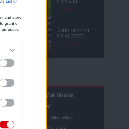
B’s List of
ALEXSZEL
2025. jan. 21.
er and store
to grant or
ed purposes
RUUD BESZÉLT
SIR ALEXSZEL
2024. nov. 01.
Címkék
Aaron Wan-Bissaka
A hangadó
Akadémiai csapat
Alejandro Garnacho
Alex Telles
Altay Bayindir
Alvaro Fernandez