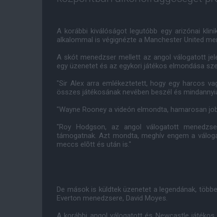
A korábbi kiválóságot legutóbb egy arizónai kli
alkalommal is végignézte a Manchester United me
A skót menedzser mellett az angol válogatott jel
egy üzenetet és az egykori játékos elmondása szeri
"Sir Alex arra emlékeztetett, hogy egy harcos v
összes játékosának nevében beszél és mindannyi
"Wayne Rooney a videón elmondta, hamarosan job
"Roy Hodgson, az angol válogatott menedzse
támogatnak. Azt mondta, meghív engem a váloga
meccs elõtt és után is."
De mások is küldtek üzenetet a legendának, többe
Everton menedzsere, David Moyes.
A korábbi angol válogatott és Newcastle játékos 