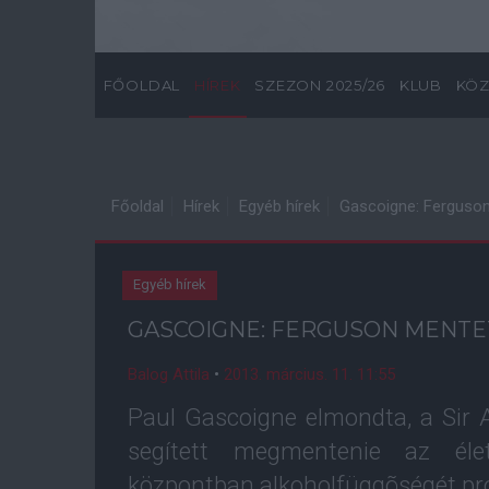
FŐOLDAL
HÍREK
SZEZON 2025/26
KLUB
KÖZ
Főoldal
Hírek
Egyéb hírek
Gascoigne: Ferguso
Egyéb hírek
GASCOIGNE: FERGUSON MENTE
Balog Attila
•
2013. március. 11. 11:55
Paul Gascoigne elmondta, a Sir 
segített megmentenie az élet
központban alkoholfüggõségét pró