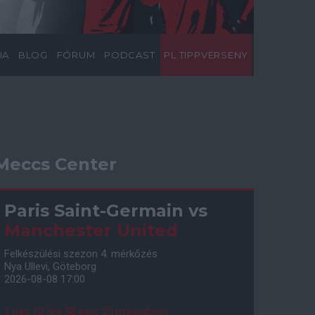
IA
BLOG
FÓRUM
PODCAST
PL TIPPVERSENY
Meccs Center
Paris Saint-Germain
vs
Manchester United
Felkészülési szezon 4. mérkőzés
Nya Ullevi, Göteborg
2026-08-08 17:00
1 nap 10 óra 58 perc 24 másodperc