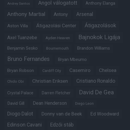
Angol válogatott
Anthony Elanga
Andrey Santos
Anthony Martial
Arsenal
Antony
Átigazolások
Átigazolási Center
Aston Villa
Bajnokok Ligája
Axel Tuanzebe
Ayden Heaven
Benjamin Sesko
Brandon Williams
Bournemouth
Bruno Fernandes
Bryan Mbeumo
Casemiro
Chelsea
Bryan Robson
Cardiff City
Christian Eriksen
Cristiano Ronaldo
Chido Obi
David De Gea
Crystal Palace
Darren Fletcher
Dean Henderson
David Gill
Diego Leon
Diogo Dalot
Donny van de Beek
Ed Woodward
Edinson Cavani
Edzői stáb