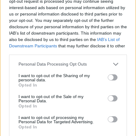
opt-out request is processed you may continue seeing
interest-based ads based on personal information utilized by
Meccs Center
us or personal information disclosed to third parties prior to
your opt-out. You may separately opt-out of the further
disclosure of your personal information by third parties on the
Paris Saint-Germain
vs
IAB’s list of downstream participants. This information may
also be disclosed by us to third parties on the
IAB’s List of
Manchester United
Downstream Participants
that may further disclose it to other
third parties.
Felkészülési szezon 4. mérkőzés
Nya Ullevi, Göteborg
Please note that this website/app uses one or more Google
Personal Data Processing Opt Outs
2026-08-08 17:00
services and may gather and store information including but
not limited to your visit or usage behaviour. You may click to
I want to opt-out of the Sharing of my
personal data.
1 nap 4 óra 20 perc 53 másodperc
grant or deny consent to Google and its third-party tags to
Opted In
use your data for below specified purposes in below Google
consent section.
I want to opt-out of the Sale of my
Leeds United
vs
Manchester United
2026-08-12 20:30
Personal Data.
Opted In
AC Milan
vs
Manchester United
2026-08-15 18:00
I want to opt-out of processing my
Personal Data for Targeted Advertising.
ELŐZŐ MÉRKŐZÉSEK
Opted In