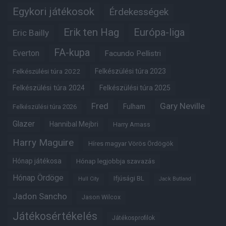
Egykori játékosok
Érdekességek
Erik ten Hag
Európa-liga
Eric Bailly
FA-kupa
Everton
Facundo Pellistri
Felkészülési túra 2022
Felkészülési túra 2023
Felkészülési túra 2024
Felkészülési túra 2025
Fred
Gary Neville
Fulham
Felkészülési túra 2026
Glazer
Hannibal Mejbri
Harry Amass
Harry Maguire
Híres magyar Vörös Ördögök
Hónap játékosa
Hónap legjobbja szavazás
Hónap Ördöge
Ifjúsági BL
Hull City
Jack Butland
Jadon Sancho
Jason Wilcox
Játékosértékelés
Játékosprofilok