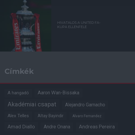
HIVATALOS A UNITED FA-
KUPA ELLENFELE
Címkék
Aaron Wan-Bissaka
A hangadó
Akadémiai csapat
Alejandro Garnacho
Alex Telles
Altay Bayindir
Alvaro Fernandez
Amad Diallo
Andre Onana
Andreas Pereira