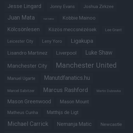
Jesse Lingard
Jonny Evans
Joshua Zirkzee
Juan Mata
Kobbie Mainoo
Karl Darlow
Kölcsönlesen
Közös meccsnézések
Lee Grant
Ligakupa
Leny Yoro
Leicester City
Luke Shaw
Lisandro Martinez
Liverpool
Manchester United
Manchester City
Manutdfanatics.hu
Manuel Ugarte
Marcus Rashford
Marcel Sabitzer
Martin Dubravka
Mason Greenwood
Mason Mount
Matheus Cunha
Matthijs de Ligt
Michael Carrick
Nemanja Matic
Newcastle