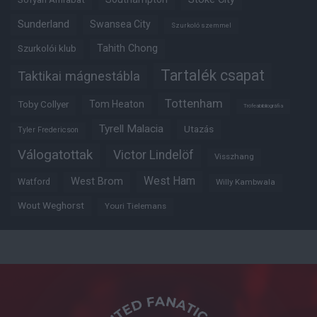
Sunderland
Swansea City
Szurkoló szemmel
Tahith Chong
Szurkolói klub
Tartalék csapat
Taktikai mágnestábla
Tottenham
Tom Heaton
Toby Collyer
Trófeabibliográfia
Tyrell Malacia
Utazás
Tyler Fredericson
Válogatottak
Victor Lindelöf
Visszhang
West Ham
West Brom
Watford
Willy Kambwala
Wout Weghorst
Youri Tielemans