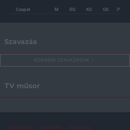
Csapat
M
RG
KG
GK
P
Szavazás
KORÁBBI SZAVAZÁSOK
TV műsor
Impresszum
Kapcsolat
Szerzői jog