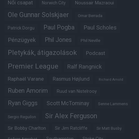
Női csapat
Noussair Mazraoui
Norwich City
Ole Gunnar Solskjaer
Omar Berrada
Paul Pogba
Paul Scholes
Patrick Dorgu
Phil Jones
Pénzügyek
Phil Neville
Pletykák, átigazolások
Podcast
Premier League
Ralf Rangnick
Raphaël Varane
Rasmus Højlund
Richard Arnold
Ruben Amorim
Ruud van Nistelrooy
Ryan Giggs
Scott McTominay
Senne Lammens
Sir Alex Ferguson
Sergio Reguilon
Sir Bobby Charlton
Sir Jim Ratcliffe
Sir Matt Busby
Southampton
Stoke City
Sofyan Amrabat