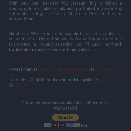
órán belül két meccset fog játszani. Míg a Kékek a
Southamptonnal találkoznak, addig a United a Sunderland
otthonába látogat március 30-án a Premier League
sorozatában.
Eközben a West Ham elleni bajnoki találkozóra április 17-
én kerül sor az Upton Parkban. A Vörös Ördögök idén már
találkoztak a Kalapácsosokkal az FA-kupa harmadik
fordulójában, mely 2-2-es eredménnyel zárult.
manutd.com
Kövess minket
Facebookon
,
Instagramon
és
YouTube-on
is!
Töltsd le a ManUtdFanatics.hu mobil applikációt
Androidra
és
iOS-re
!
Támogasd adományoddal a ManUtdFanatics.hu
működését!