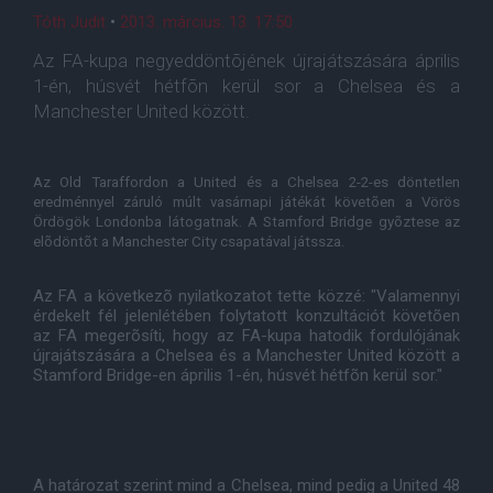
Tóth Judit
•
2013. március. 13. 17:50
Az FA-kupa negyeddöntõjének újrajátszására április
1-én, húsvét hétfõn kerül sor a Chelsea és a
Manchester United között.
Az Old Taraffordon a United és a Chelsea 2-2-es döntetlen
eredménnyel záruló múlt vasárnapi játékát követõen a Vörös
Ördögök Londonba látogatnak. A Stamford Bridge gyõztese az
elõdöntõt a Manchester City csapatával játssza.
Az FA a következõ nyilatkozatot tette közzé: "Valamennyi
érdekelt fél jelenlétében folytatott konzultációt követõen
az FA megerõsíti, hogy az FA-kupa hatodik fordulójának
újrajátszására a Chelsea és a Manchester United között a
Stamford Bridge-en április 1-én, húsvét hétfõn kerül sor."
A határozat szerint mind a Chelsea, mind pedig a United 48