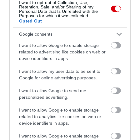
I want to opt-out of Collection, Use,
Retention, Sale, and/or Sharing of my
Támogatás
Personal Data that Is Unrelated with the
Purposes for which it was collected.
Opted Out
Támogasd adományoddal
Google consents
a ManUtdFanatics.hu működését!
I want to allow Google to enable storage
related to advertising like cookies on web or
device identifiers in apps.
I want to allow my user data to be sent to
Google for online advertising purposes.
Kapcsolódó hírek
I want to allow Google to send me
personalized advertising.
FA-KUPA
I want to allow Google to enable storage
related to analytics like cookies on web or
device identifiers in apps.
DALOT: ELEGET TETTÜNK,
I want to allow Google to enable storage
HOGY LEGYŐZZÜK A