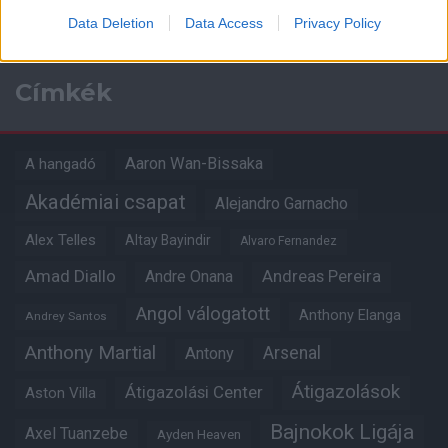
Data Deletion
Data Access
Privacy Policy
Címkék
Aaron Wan-Bissaka
A hangadó
Akadémiai csapat
Alejandro Garnacho
Alex Telles
Altay Bayindir
Alvaro Fernandez
Amad Diallo
Andre Onana
Andreas Pereira
Angol válogatott
Anthony Elanga
Andrey Santos
Anthony Martial
Arsenal
Antony
Átigazolások
Átigazolási Center
Aston Villa
Bajnokok Ligája
Axel Tuanzebe
Ayden Heaven