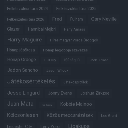
Felkészülési túra 2024
Felkészülési túra 2025
Fred
Gary Neville
Fulham
Felkészülési túra 2026
Glazer
Hannibal Mejbri
Harry Amass
Harry Maguire
Híres magyar Vörös Ördögök
Hónap játékosa
Hónap legjobbja szavazás
Hónap Ördöge
Ifjúsági BL
Hull City
Jack Butland
Jadon Sancho
Jason Wilcox
Játékosértékelés
Játékosprofilok
Jesse Lingard
Jonny Evans
Joshua Zirkzee
Juan Mata
Kobbie Mainoo
Karl Darlow
Kölcsönlesen
Közös meccsnézések
Lee Grant
Ligakupa
Leny Yoro
Leicester City