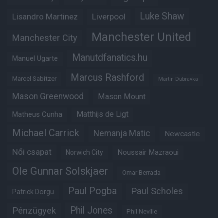
Luke Shaw
Lisandro Martinez
Liverpool
Manchester United
Manchester City
Manutdfanatics.hu
Manuel Ugarte
Marcus Rashford
Marcel Sabitzer
Martin Dubravka
Mason Greenwood
Mason Mount
Matheus Cunha
Matthijs de Ligt
Michael Carrick
Nemanja Matic
Newcastle
Női csapat
Noussair Mazraoui
Norwich City
Ole Gunnar Solskjaer
Omar Berrada
Paul Pogba
Paul Scholes
Patrick Dorgu
Phil Jones
Pénzügyek
Phil Neville