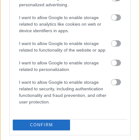
personalized advertising.
Leeds United
vs
Manchester United
2026-08-12 20:30
I want to allow Google to enable storage
AC Milan
vs
Manchester United
2026-08-15 18:00
related to analytics like cookies on web or
device identifiers in apps.
ELŐZŐ MÉRKŐZÉSEK
I want to allow Google to enable storage
related to functionality of the website or app.
Támogatás
I want to allow Google to enable storage
related to personalization.
Támogasd adományoddal
I want to allow Google to enable storage
a ManUtdFanatics.hu működését!
related to security, including authentication
functionality and fraud prevention, and other
user protection.
CONFIRM
Kapcsolódó hírek