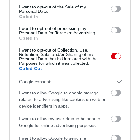
consent section.
I want to opt-out of the Sale of my
Personal Data.
Opted In
I want to opt-out of processing my
Personal Data for Targeted Advertising.
Opted In
I want to opt-out of Collection, Use,
Retention, Sale, and/or Sharing of my
Personal Data that Is Unrelated with the
Purposes for which it was collected.
Meccs Center
Opted Out
Google consents
Paris Saint-Germain
vs
I want to allow Google to enable storage
related to advertising like cookies on web or
Manchester United
device identifiers in apps.
Felkészülési szezon 4. mérkőzés
I want to allow my user data to be sent to
Nya Ullevi, Göteborg
2026-08-08 17:00
Google for online advertising purposes.
I want to allow Google to send me