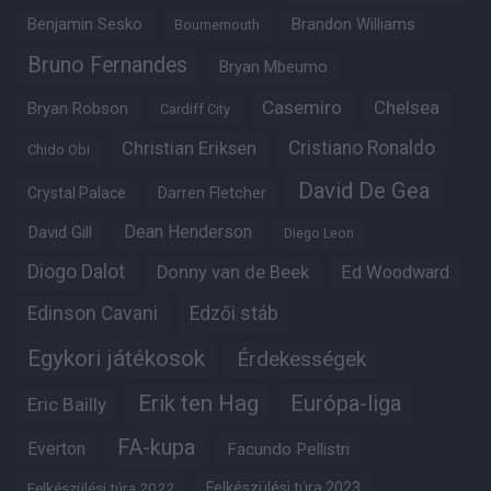
Benjamin Sesko
Brandon Williams
Bournemouth
Bruno Fernandes
Bryan Mbeumo
Casemiro
Chelsea
Bryan Robson
Cardiff City
Christian Eriksen
Cristiano Ronaldo
Chido Obi
David De Gea
Crystal Palace
Darren Fletcher
Dean Henderson
David Gill
Diego Leon
Diogo Dalot
Donny van de Beek
Ed Woodward
Edinson Cavani
Edzői stáb
Egykori játékosok
Érdekességek
Erik ten Hag
Európa-liga
Eric Bailly
FA-kupa
Everton
Facundo Pellistri
Felkészülési túra 2022
Felkészülési túra 2023