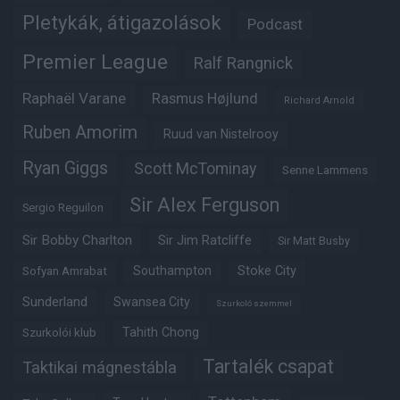
Pletykák, átigazolások
Podcast
Premier League
Ralf Rangnick
Raphaël Varane
Rasmus Højlund
Richard Arnold
Ruben Amorim
Ruud van Nistelrooy
Ryan Giggs
Scott McTominay
Senne Lammens
Sir Alex Ferguson
Sergio Reguilon
Sir Bobby Charlton
Sir Jim Ratcliffe
Sir Matt Busby
Southampton
Stoke City
Sofyan Amrabat
Sunderland
Swansea City
Szurkoló szemmel
Tahith Chong
Szurkolói klub
Tartalék csapat
Taktikai mágnestábla