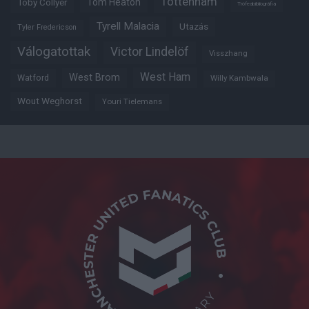
Tottenham
Tom Heaton
Toby Collyer
Trófeabibliográfia
Tyrell Malacia
Utazás
Tyler Fredericson
Válogatottak
Victor Lindelöf
Visszhang
West Ham
West Brom
Watford
Willy Kambwala
Wout Weghorst
Youri Tielemans