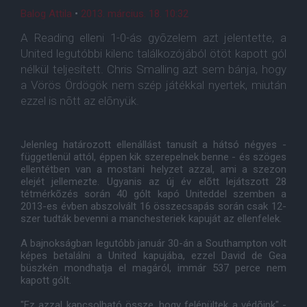
Balog Attila
•
2013. március. 18. 10:32
A Reading elleni 1-0-ás gyõzelem azt jelentette, a
United legutóbbi kilenc találkozójából ötöt kapott gól
nélkül teljesített. Chris Smalling azt sem bánja, hogy
a Vörös Ördögök nem szép játékkal nyertek, miután
ezzel is nõtt az elõnyük.
Jelenleg határozott ellenállást tanusít a hátsó négyes -
függetlenül attól, éppen kik szerepelnek benne - és szöges
ellentétben van a mostani helyzet azzal, ami a szezon
elejét jellemezte. Ugyanis az új év elõtt lejátszott 28
tétmérkõzés során 40 gólt kapó Uniteddel szemben a
2013-es évben abszolvált 16 összecsapás során csak 12-
szer tudták bevenni a manchesteriek kapuját az ellenfelek.
A bajnokságban legutóbb január 30-án a Southampton volt
képes betalálni a United kapujába, ezzel David de Gea
büszkén mondhatja el magáról, immár 537 perce nem
kapott gólt.
"Ez azzal kapcsolható össze, hogy felépültek a védõink" -