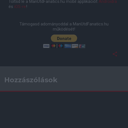
Töltsd le a ManUtdFanatics.hu mobil applikációt
Androidra
és
iOS-re
!
Támogasd adományoddal a ManUtdFanatics.hu
működését!
Hozzászólások