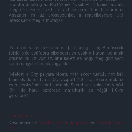
mondta Smalling az MUTV-nek. "Csak Phil [Jones] az, aki
még sérüléssel küzd, de azt hiszem, õ is hamarosan
visszatér és az erõsségünket a rendelkezésre álló
játékosaink meg is mutatják."
"Nem volt valami szép meccs [a Reading elleni]. A második
félidõ elég csúfosra sikeredett és csak a három pontnak
örülhetünk. Ez volt az, ami kellett és hogy még gólt sem
kaptunk, így boldogok vagyunk."
"Mielõtt a City pályára lépett, már akkor tudtuk, mit kell
tennünk, de miután a City kikapott 2-0-ra az Evertontól, az
extra motivációt adott nekünk. Szerettünk volna több gólt
lõni, de hátul szilárdak maradtunk és végül 1-0-ra
gyõztünk."
manutd.com
Kövess minket
Facebookon
,
Instagramon
és
YouTube-on
is!