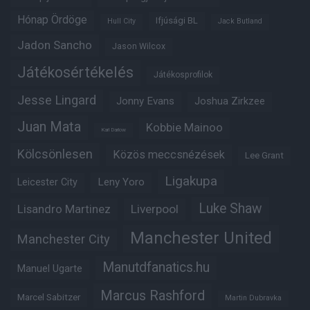
Hónap Ördöge
Ifjúsági BL
Hull City
Jack Butland
Jadon Sancho
Jason Wilcox
Játékosértékelés
Játékosprofilok
Jesse Lingard
Jonny Evans
Joshua Zirkzee
Juan Mata
Kobbie Mainoo
Karl Darlow
Kölcsönlesen
Közös meccsnézések
Lee Grant
Ligakupa
Leny Yoro
Leicester City
Luke Shaw
Lisandro Martinez
Liverpool
Manchester United
Manchester City
Manutdfanatics.hu
Manuel Ugarte
Marcus Rashford
Marcel Sabitzer
Martin Dubravka