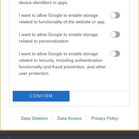
device identifiers in apps.
AC Milan
vs
Manchester United
2026-08-15 18:00
I want to allow Google to enable storage
related to functionality of the website or app.
ELŐZŐ MÉRKŐZÉSEK
I want to allow Google to enable storage
related to personalization.
Támogatás
I want to allow Google to enable storage
related to security, including authentication
functionality and fraud prevention, and other
Támogasd adományoddal
user protection.
a ManUtdFanatics.hu működését!
CONFIRM
Data Deletion
Data Access
Privacy Policy
Kapcsolódó hírek