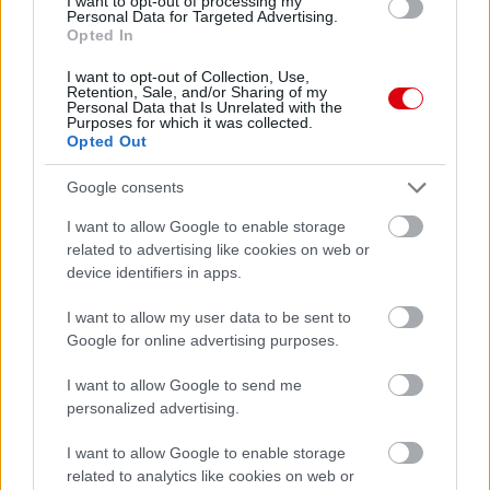
I want to opt-out of processing my
Personal Data for Targeted Advertising.
Opted In
I want to opt-out of Collection, Use,
Retention, Sale, and/or Sharing of my
Personal Data that Is Unrelated with the
Purposes for which it was collected.
Opted Out
Meccs Center
Google consents
I want to allow Google to enable storage
related to advertising like cookies on web or
Paris Saint-Germain
vs
device identifiers in apps.
Manchester United
I want to allow my user data to be sent to
Google for online advertising purposes.
Felkészülési szezon 4. mérkőzés
Nya Ullevi, Göteborg
I want to allow Google to send me
2026-08-08 17:00
personalized advertising.
I want to allow Google to enable storage
related to analytics like cookies on web or
Leeds United
vs
Manchester United
2026-08-12 20:30