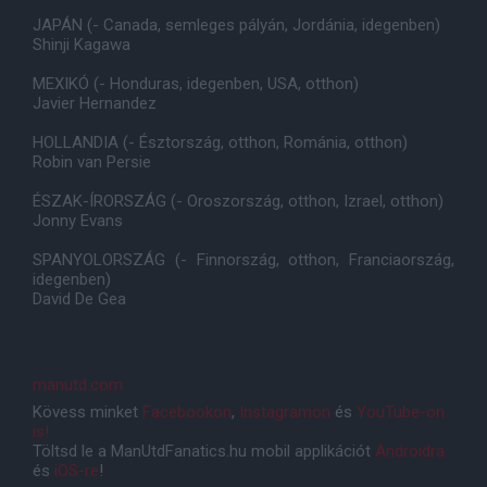
JAPÁN (- Canada, semleges pályán, Jordánia, idegenben)
Shinji Kagawa
MEXIKÓ (- Honduras, idegenben, USA, otthon)
Javier Hernandez
HOLLANDIA (- Észtország, otthon, Románia, otthon)
Robin van Persie
ÉSZAK-ÍRORSZÁG (- Oroszország, otthon, Izrael, otthon)
Jonny Evans
SPANYOLORSZÁG (- Finnország, otthon, Franciaország,
idegenben)
David De Gea
manutd.com
Kövess minket
Facebookon
,
Instagramon
és
YouTube-on
is!
Töltsd le a ManUtdFanatics.hu mobil applikációt
Androidra
és
iOS-re
!