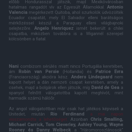
elõbb Hondurasszal játszik, majd Mexikóvárosban
hatalmas rangadót vív az Egyesült Államokkal.
Antonio
Valencia
megérkezett Quitoba, ahol szurkolók üdvözölték
Ecuador csapatát, mely El Salvador elleni barátságos
mérkõzéssel készül a Paraguay elleni világbajnoki
selejtezõre.
Angelo Henriquez
ismét bekerült a chilei
csapatba, miközben továbbra is a Wigannél szerepel
kölcsönben a fiatal.
Nani
combizom sérülés miatt nincs Portugália keretében,
ám
Robin van Persie
(Hollandia) és
Patrice Evra
(Franciaország) akcióra kész.
Anders Lindegaard
nem
kapott helyet a dán nemzeti csapat keretében, amely a
csehek, majd a bolgárok ellen játszik, míg
David de Gea
a
spanyol felnõtt válogatottba kapott meghívót, mint
harmadik számú hálóõr.
Az angol válogatottban már csak hat játékos képviseli a
Unitedet, miután
Rio Ferdinand
a mai napon
visszamondta a lehetõséget.
Azonban
Chris Smalling,
Michael Carrick, Tom Cleverley, Ashley Young, Wayne
Rooney és Danny Welbeck
a "Háromoroszlánosok"