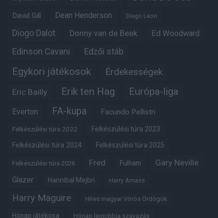
Dean Henderson
David Gill
Diego Leon
Diogo Dalot
Donny van de Beek
Ed Woodward
Edinson Cavani
Edzői stáb
Egykori játékosok
Érdekességek
Erik ten Hag
Európa-liga
Eric Bailly
FA-kupa
Everton
Facundo Pellistri
Felkészülési túra 2022
Felkészülési túra 2023
Felkészülési túra 2024
Felkészülési túra 2025
Fred
Gary Neville
Fulham
Felkészülési túra 2026
Glazer
Hannibal Mejbri
Harry Amass
Harry Maguire
Híres magyar Vörös Ördögök
Hónap játékosa
Hónap legjobbja szavazás