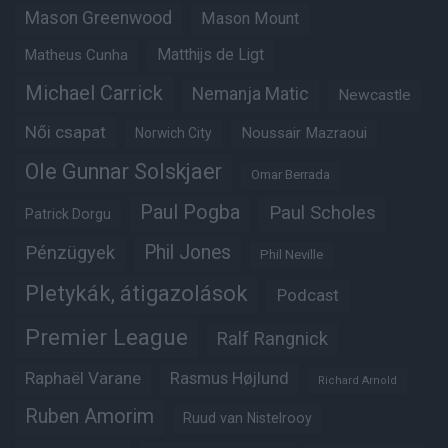
Mason Greenwood
Mason Mount
Matheus Cunha
Matthijs de Ligt
Michael Carrick
Nemanja Matic
Newcastle
Női csapat
Noussair Mazraoui
Norwich City
Ole Gunnar Solskjaer
Omar Berrada
Paul Pogba
Paul Scholes
Patrick Dorgu
Phil Jones
Pénzügyek
Phil Neville
Pletykák, átigazolások
Podcast
Premier League
Ralf Rangnick
Raphaël Varane
Rasmus Højlund
Richard Arnold
Ruben Amorim
Ruud van Nistelrooy