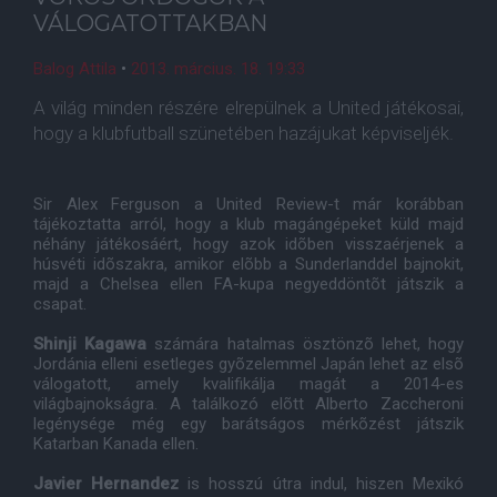
VÁLOGATOTTAKBAN
Balog Attila
•
2013. március. 18. 19:33
A világ minden részére elrepülnek a United játékosai,
hogy a klubfutball szünetében hazájukat képviseljék.
Sir Alex Ferguson a United Review-t már korábban
tájékoztatta arról, hogy a klub magángépeket küld majd
néhány játékosáért, hogy azok idõben visszaérjenek a
húsvéti idõszakra, amikor elõbb a Sunderlanddel bajnokit,
majd a Chelsea ellen FA-kupa negyeddöntõt játszik a
csapat.
Shinji Kagawa
számára hatalmas ösztönzõ lehet, hogy
Jordánia elleni esetleges gyõzelemmel Japán lehet az elsõ
válogatott, amely kvalifikálja magát a 2014-es
világbajnokságra. A találkozó elõtt Alberto Zaccheroni
legénysége még egy barátságos mérkõzést játszik
Katarban Kanada ellen.
Javier Hernandez
is hosszú útra indul, hiszen Mexikó