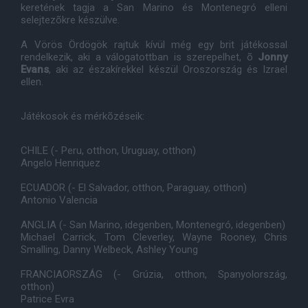
keretének tagja a San Marino és Montenegró elleni
selejtezõkre készülve.
A Vörös Ördögök rajtuk kívül még egy brit játékossal
rendelkezik, aki a válogatottban is szerepelhet, õ
Jonny
Evans
, aki az északírekkel készül Oroszország és Izrael
ellen.
Játékosok és mérkõzéseik:
CHILE (- Peru, otthon, Uruguay, otthon)
Angelo Henriquez
ECUADOR (- El Salvador, otthon, Paraguay, otthon)
Antonio Valencia
ANGLIA (- San Marino, idegenben, Montenegró, idegenben)
Michael Carrick, Tom Cleverley, Wayne Rooney, Chris
Smalling, Danny Welbeck, Ashley Young
FRANCIAORSZÁG (- Grúzia, otthon, Spanyolország,
otthon)
Patrice Evra