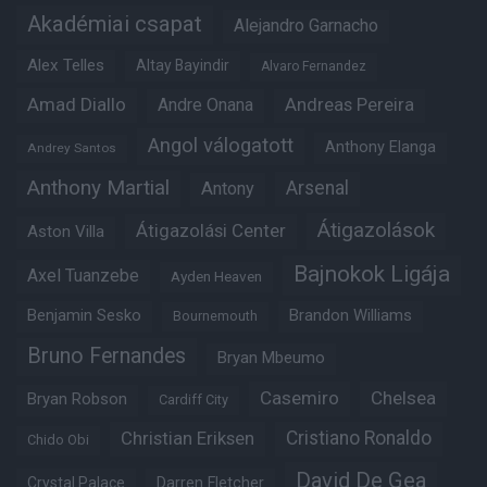
Akadémiai csapat
Alejandro Garnacho
Alex Telles
Altay Bayindir
Alvaro Fernandez
Amad Diallo
Andre Onana
Andreas Pereira
Angol válogatott
Anthony Elanga
Andrey Santos
Anthony Martial
Arsenal
Antony
Átigazolások
Átigazolási Center
Aston Villa
Bajnokok Ligája
Axel Tuanzebe
Ayden Heaven
Benjamin Sesko
Brandon Williams
Bournemouth
Bruno Fernandes
Bryan Mbeumo
Casemiro
Chelsea
Bryan Robson
Cardiff City
Christian Eriksen
Cristiano Ronaldo
Chido Obi
David De Gea
Crystal Palace
Darren Fletcher