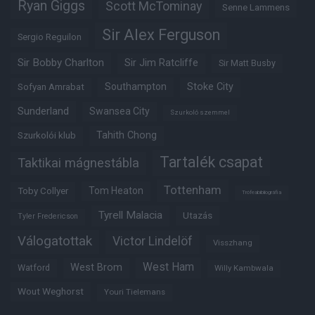
Ryan Giggs
Scott McTominay
Senne Lammens
Sir Alex Ferguson
Sergio Reguilon
Sir Bobby Charlton
Sir Jim Ratcliffe
Sir Matt Busby
Southampton
Stoke City
Sofyan Amrabat
Sunderland
Swansea City
Szurkoló szemmel
Tahith Chong
Szurkolói klub
Tartalék csapat
Taktikai mágnestábla
Tottenham
Tom Heaton
Toby Collyer
Trófeabibliográfia
Tyrell Malacia
Utazás
Tyler Fredericson
Válogatottak
Victor Lindelöf
Visszhang
West Ham
West Brom
Watford
Willy Kambwala
Wout Weghorst
Youri Tielemans