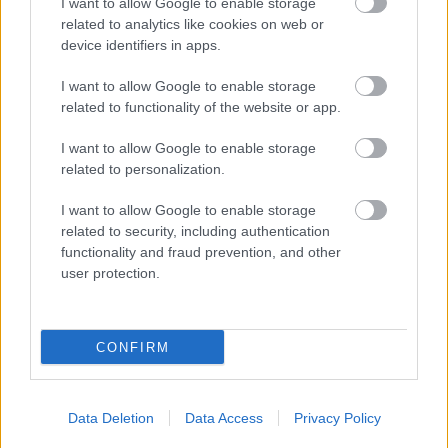
I want to allow Google to enable storage
Kapcsolódó hírek
related to analytics like cookies on web or
device identifiers in apps.
SIR ALEX FERGUSON
I want to allow Google to enable storage
related to functionality of the website or app.
I want to allow Google to enable storage
related to personalization.
FLETCHER "SZÜRREÁLIS"
HETÉRŐL, BRUNORÓL ÉS A
POZITIVITÁS
I want to allow Google to enable storage
VISSZAHOZÁSÁRÓL
related to security, including authentication
functionality and fraud prevention, and other
user protection.
CONFIRM
UTÁNPÓTLÁSLESEN: 4. HÉT
Data Deletion
Data Access
Privacy Policy