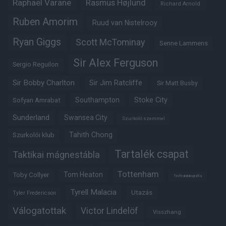
Raphaël Varane
Rasmus Højlund
Richard Arnold
Ruben Amorim
Ruud van Nistelrooy
Ryan Giggs
Scott McTominay
Senne Lammens
Sir Alex Ferguson
Sergio Reguilon
Sir Bobby Charlton
Sir Jim Ratcliffe
Sir Matt Busby
Southampton
Stoke City
Sofyan Amrabat
Sunderland
Swansea City
Szurkoló szemmel
Tahith Chong
Szurkolói klub
Tartalék csapat
Taktikai mágnestábla
Tottenham
Tom Heaton
Toby Collyer
Trófeabibliográfia
Tyrell Malacia
Utazás
Tyler Fredericson
Válogatottak
Victor Lindelöf
Visszhang