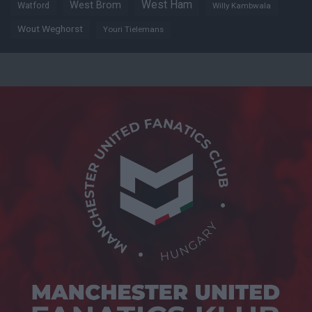
West Ham
West Brom
Watford
Willy Kambwala
Wout Weghorst
Youri Tielemans