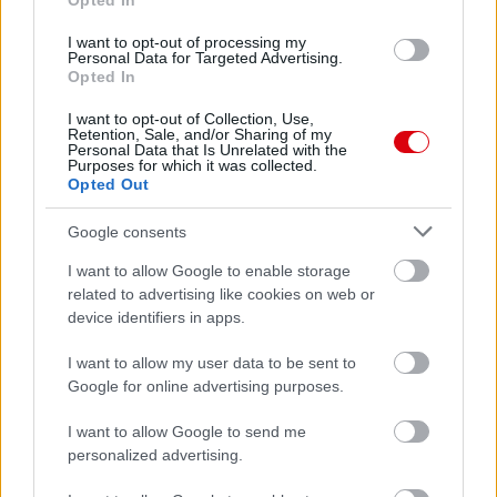
Opted In
I want to opt-out of processing my
Personal Data for Targeted Advertising.
Opted In
Leeds United
vs
Manchester United
2026-08-12 20:30
I want to opt-out of Collection, Use,
AC Milan
vs
Manchester United
2026-08-15 18:00
Retention, Sale, and/or Sharing of my
Personal Data that Is Unrelated with the
Purposes for which it was collected.
ELŐZŐ MÉRKŐZÉSEK
Opted Out
Google consents
Támogatás
I want to allow Google to enable storage
related to advertising like cookies on web or
device identifiers in apps.
Támogasd adományoddal
a ManUtdFanatics.hu működését!
I want to allow my user data to be sent to
Google for online advertising purposes.
I want to allow Google to send me
personalized advertising.