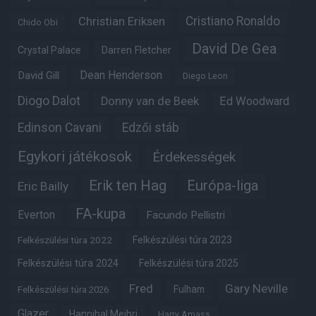
Christian Eriksen
Cristiano Ronaldo
Chido Obi
David De Gea
Crystal Palace
Darren Fletcher
Dean Henderson
David Gill
Diego Leon
Diogo Dalot
Donny van de Beek
Ed Woodward
Edinson Cavani
Edzői stáb
Egykori játékosok
Érdekességek
Erik ten Hag
Európa-liga
Eric Bailly
FA-kupa
Everton
Facundo Pellistri
Felkészülési túra 2022
Felkészülési túra 2023
Felkészülési túra 2024
Felkészülési túra 2025
Fred
Gary Neville
Fulham
Felkészülési túra 2026
Glazer
Hannibal Mejbri
Harry Amass