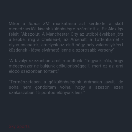
Mikor a
Sirius XM
munkatársa azt kérdezte a skót
menedzsertõl, kisebb különbségre számított-e, Sir Alex így
felelt: "Abszolút. A Manchester City az utóbbi években jött
a képbe, míg a Chelsea-t, az Arsenalt, a Tottenhamet -
olyan csapatok, amelyeik az elsõ négy hely valamelyikéért
küzdenek - látva elvárható lenne a szorosabb verseny."
"A tavalyi szezonban amit mondtunk: 'Tegyünk róla, hogy
mégegyszer ne bukjunk gólkülönbséggel!', mert ez az, ami
elõzõ szezonban történt."
"Természetesen a gólkülönbségünk drámaian javult, de
soha nem gondoltam volna, hogy a szezon ezen
szakaszában 15 pontos elõnyünk lesz."
Sky Sports