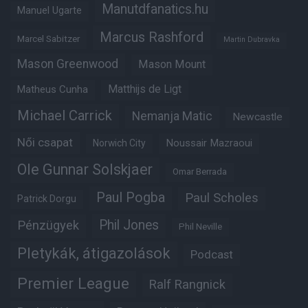
Manutdfanatics.hu
Manuel Ugarte
Marcus Rashford
Marcel Sabitzer
Martin Dubravka
Mason Greenwood
Mason Mount
Matheus Cunha
Matthijs de Ligt
Michael Carrick
Nemanja Matic
Newcastle
Női csapat
Noussair Mazraoui
Norwich City
Ole Gunnar Solskjaer
Omar Berrada
Paul Pogba
Paul Scholes
Patrick Dorgu
Phil Jones
Pénzügyek
Phil Neville
Pletykák, átigazolások
Podcast
Premier League
Ralf Rangnick