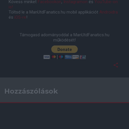
Kövess minket
Facebookon
,
Instagramon
és
YouTube-on
is!
Töltsd le a ManUtdFanatics.hu mobil applikációt
Androidra
és
iOS-re
!
Támogasd adományoddal a ManUtdFanatics.hu
működését!
Hozzászólások