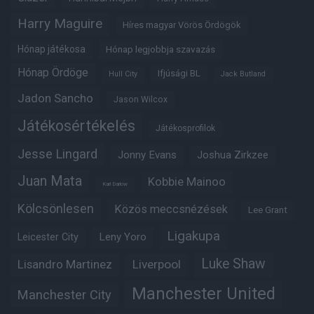
Harry Maguire
Híres magyar Vörös Ördögök
Hónap játékosa
Hónap legjobbja szavazás
Hónap Ördöge
Ifjúsági BL
Hull City
Jack Butland
Jadon Sancho
Jason Wilcox
Játékosértékelés
Játékosprofilok
Jesse Lingard
Jonny Evans
Joshua Zirkzee
Juan Mata
Kobbie Mainoo
Karl Darlow
Kölcsönlesen
Közös meccsnézések
Lee Grant
Ligakupa
Leny Yoro
Leicester City
Luke Shaw
Lisandro Martinez
Liverpool
Manchester United
Manchester City