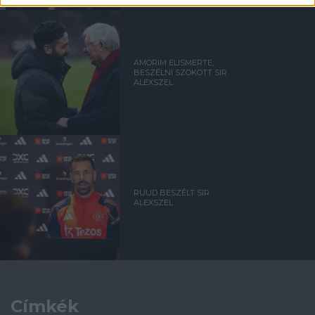
AMORIM ELISMERTE,
BESZÉLNI SZOKOTT SIR
ALEXSZEL
RUUD BESZÉLT SIR
ALEXSZEL
Címkék