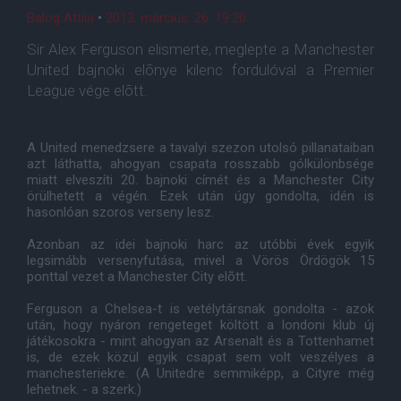
Balog Attila
•
2013. március. 26. 19:20
Sir Alex Ferguson elismerte, meglepte a Manchester
United bajnoki elõnye kilenc fordulóval a Premier
League vége elõtt.
A United menedzsere a tavalyi szezon utolsó pillanataiban
azt láthatta, ahogyan csapata rosszabb gólkülönbsége
miatt elveszíti 20. bajnoki címét és a Manchester City
örülhetett a végén. Ezek után úgy gondolta, idén is
hasonlóan szoros verseny lesz.
Azonban az idei bajnoki harc az utóbbi évek egyik
legsimább versenyfutása, mivel a Vörös Ördögök 15
ponttal vezet a Manchester City elõtt.
Ferguson a Chelsea-t is vetélytársnak gondolta - azok
után, hogy nyáron rengeteget költött a londoni klub új
játékosokra - mint ahogyan az Arsenalt és a Tottenhamet
is, de ezek közül egyik csapat sem volt veszélyes a
manchesteriekre. (A Unitedre semmiképp, a Cityre még
lehetnek. - a szerk.)