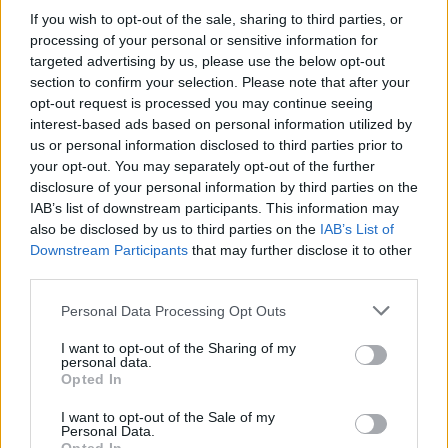
If you wish to opt-out of the sale, sharing to third parties, or
processing of your personal or sensitive information for
targeted advertising by us, please use the below opt-out
section to confirm your selection. Please note that after your
opt-out request is processed you may continue seeing
interest-based ads based on personal information utilized by
us or personal information disclosed to third parties prior to
your opt-out. You may separately opt-out of the further
disclosure of your personal information by third parties on the
IAB’s list of downstream participants. This information may
also be disclosed by us to third parties on the
IAB’s List of
Meccs Center
Downstream Participants
that may further disclose it to other
third parties.
Please note that this website/app uses one or more Google
Personal Data Processing Opt Outs
Paris Saint-Germain
vs
services and may gather and store information including but
not limited to your visit or usage behaviour. You may click to
I want to opt-out of the Sharing of my
Manchester United
personal data.
grant or deny consent to Google and its third-party tags to
Opted In
use your data for below specified purposes in below Google
Felkészülési szezon 4. mérkőzés
consent section.
Nya Ullevi, Göteborg
I want to opt-out of the Sale of my
Personal Data.
2026-08-08 17:00