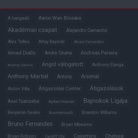
Aaron Wan-Bissaka
A hangadó
Akadémiai csapat
Alejandro Garnacho
Alex Telles
Altay Bayindir
Alvaro Fernandez
Amad Diallo
Andre Onana
Andreas Pereira
Angol válogatott
Anthony Elanga
Andrey Santos
Anthony Martial
Arsenal
Antony
Átigazolások
Átigazolási Center
Aston Villa
Bajnokok Ligája
Axel Tuanzebe
Ayden Heaven
Benjamin Sesko
Brandon Williams
Bournemouth
Bruno Fernandes
Bryan Mbeumo
Casemiro
Chelsea
Bryan Robson
Cardiff City