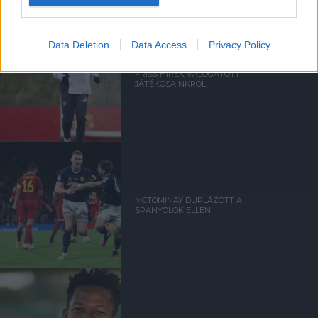
Data Deletion
Data Access
Privacy Policy
FRISS HÍREK VÁLOGATOTT
JÁTÉKOSAINKRÓL
MCTOMINAY DUPLÁZOTT A
SPANYOLOK ELLEN