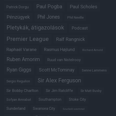
Paul Pogba
Paul Scholes
Patrick Dorgu
Phil Jones
Pénzügyek
Phil Neville
Pletykák, átigazolások
Podcast
Premier League
Ralf Rangnick
Raphaël Varane
Rasmus Højlund
Richard Arnold
Ruben Amorim
Ruud van Nistelrooy
Ryan Giggs
Scott McTominay
Senne Lammens
Sir Alex Ferguson
Sergio Reguilon
Sir Bobby Charlton
Sir Jim Ratcliffe
Sir Matt Busby
Southampton
Stoke City
Sofyan Amrabat
Sunderland
Swansea City
Szurkoló szemmel