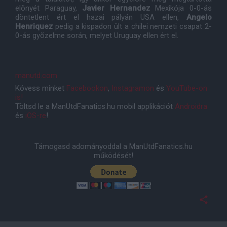
elõnyét Paraguay,
Javier Hernandez
Mexikója 0-0-ás
döntetlent ért el hazai pályán USA ellen,
Angelo
Henriquez
pedig a kispadon ült a chilei nemzeti csapat 2-
0-ás gyõzelme során, melyet Uruguay ellen ért el.
manutd.com
Kövess minket
Facebookon
,
Instagramon
és
YouTube-on
is!
Töltsd le a ManUtdFanatics.hu mobil applikációt
Androidra
és
iOS-re
!
Támogasd adományoddal a ManUtdFanatics.hu
működését!