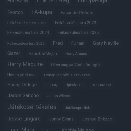
Erik ten Hag
Európa-liga
Eric Bailly
FA-kupa
Everton
Facundo Pellistri
Felkészülési túra 2022
Felkészülési túra 2023
Felkészülési túra 2024
Felkészülési túra 2025
Fred
Gary Neville
Fulham
Felkészülési túra 2026
Glazer
Hannibal Mejbri
Harry Amass
Harry Maguire
Híres magyar Vörös Ördögök
Hónap játékosa
Hónap legjobbja szavazás
Hónap Ördöge
Ifjúsági BL
Hull City
Jack Butland
Jadon Sancho
Jason Wilcox
Játékosértékelés
Játékosprofilok
Jesse Lingard
Jonny Evans
Joshua Zirkzee
Juan Mata
Kobbie Mainoo