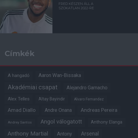
FRED KÉSZEN ÁLL A
SZOKATLAN 2022-RE
Címkék
Aaron Wan-Bissaka
A hangadó
Akadémiai csapat
Alejandro Garnacho
Alex Telles
Altay Bayindir
Alvaro Fernandez
Amad Diallo
Andre Onana
Andreas Pereira
Angol válogatott
Anthony Elanga
Andrey Santos
Anthony Martial
Arsenal
Antony