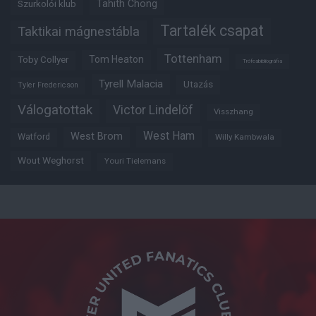
Tahith Chong
Szurkolói klub
Tartalék csapat
Taktikai mágnestábla
Tottenham
Tom Heaton
Toby Collyer
Trófeabibliográfia
Tyrell Malacia
Utazás
Tyler Fredericson
Válogatottak
Victor Lindelöf
Visszhang
West Ham
West Brom
Watford
Willy Kambwala
Wout Weghorst
Youri Tielemans