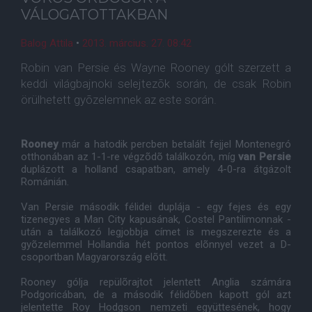
VÁLOGATOTTAKBAN
Balog Attila
•
2013. március. 27. 08:42
Robin van Persie és Wayne Rooney gólt szerzett a
keddi világbajnoki selejtezõk során, de csak Robin
örülhetett gyõzelemnek az este során.
Rooney
már a hatodik percben betalált fejjel Montenegró
otthonában az 1-1-re végzõdõ találkozón, míg
van Persie
duplázott a holland csapatban, amely 4-0-ra átgázolt
Románián.
Van Persie második félidei duplája - egy fejes és egy
tizenegyes a Man City kapusának, Costel Pantilimonnak -
után a találkozó legjobbja címet is megszerezte és a
gyõzelemmel Hollandia hét pontos elõnnyel vezet a D-
csoportban Magyarország elõtt.
Rooney gólja repülõrajtot jelentett Anglia számára
Podgoricában, de a második félidõben kapott gól azt
jelentette Roy Hodgson nemzeti együttesének, hogy