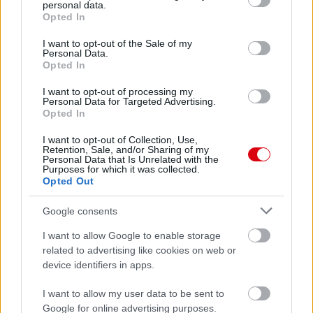
personal data.
grant or deny consent to Google and its third-party tags to
Opted In
use your data for below specified purposes in below Google
Paris Saint-Germain
vs
consent section.
I want to opt-out of the Sale of my
Manchester United
Personal Data.
Opted In
Felkészülési szezon 4. mérkőzés
I want to opt-out of processing my
Nya Ullevi, Göteborg
Personal Data for Targeted Advertising.
2026-08-08 17:00
Opted In
I want to opt-out of Collection, Use,
1 nap 20 óra 49 perc 21 másodperc
Retention, Sale, and/or Sharing of my
Personal Data that Is Unrelated with the
Purposes for which it was collected.
Leeds United
Opted Out
vs
Manchester United
2026-08-12 20:30
AC Milan
vs
Manchester United
2026-08-15 18:00
Google consents
I want to allow Google to enable storage
ELŐZŐ MÉRKŐZÉSEK
related to advertising like cookies on web or
device identifiers in apps.
Támogatás
I want to allow my user data to be sent to
Google for online advertising purposes.