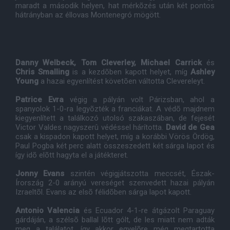
maradt a második helyen, hat mérkõzés után két pontos
hátrányban az éllovas Montenegró mögött.
Danny Welbeck, Tom Cleverley, Michael Carrick
és
Chris Smalling
is a kezdõben kapott helyet, míg
Ashley
Young
a hazai egyenlítést követõen váltotta Clevereleyt.
Patrice Evra
végig a pályán volt Párizsban, ahol a
spanyolok 1-0-ra legyõzték a franciákat. A védõ majdnem
kiegyenlített a találkozó utolsó szakaszában, de fejesét
Victor Valdes nagyszerû védéssel hárította.
David de Gea
csak a kispadon kapott helyet, míg a korábbi Vörös Ördög,
Paul Pogba két perc alatt összeszedett két sárga lapot és
így idõ elõtt hagyta el a játékteret.
Jonny Evans
szintén végigjátszotta meccsét, Észak-
Írország 2-0 arányú vereséget szenvedett hazai pályán
Izraeltõl. Evans az elsõ félidõben sárga lapot kapott.
Antonio Valencia
és Ecuador 4-1-re átgázolt Paraguay
gárdáján, a szélsõ ballal lõtt gólt, de les miatt nem adták
meg a találatot, így akkor egyelõre még megtartotta