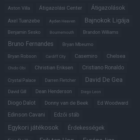
Átigazolások
Átigazolási Center
Aston Villa
Bajnokok Ligája
Axel Tuanzebe
Ayden Heaven
Benjamin Sesko
Brandon Williams
Bournemouth
Bruno Fernandes
Bryan Mbeumo
Casemiro
Chelsea
Bryan Robson
Cardiff City
Christian Eriksen
Cristiano Ronaldo
Chido Obi
David De Gea
Crystal Palace
Darren Fletcher
Dean Henderson
David Gill
Diego Leon
Diogo Dalot
Donny van de Beek
Ed Woodward
Edinson Cavani
Edzői stáb
Egykori játékosok
Érdekességek