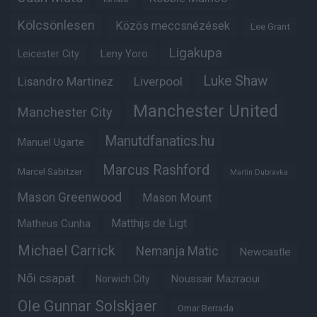
Karl Darlow
Kölcsönlesen
Közös meccsnézések
Lee Grant
Ligakupa
Leny Yoro
Leicester City
Luke Shaw
Lisandro Martinez
Liverpool
Manchester United
Manchester City
Manutdfanatics.hu
Manuel Ugarte
Marcus Rashford
Marcel Sabitzer
Martin Dubravka
Mason Greenwood
Mason Mount
Matheus Cunha
Matthijs de Ligt
Michael Carrick
Nemanja Matic
Newcastle
Női csapat
Noussair Mazraoui
Norwich City
Ole Gunnar Solskjaer
Omar Berrada