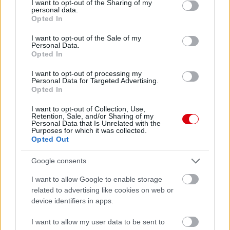
not limited to your visit or usage behaviour. You may click to
I want to opt-out of the Sharing of my
personal data.
grant or deny consent to Google and its third-party tags to
Opted In
use your data for below specified purposes in below Google
consent section.
I want to opt-out of the Sale of my
Personal Data.
Opted In
I want to opt-out of processing my
Personal Data for Targeted Advertising.
Opted In
I want to opt-out of Collection, Use,
Retention, Sale, and/or Sharing of my
Personal Data that Is Unrelated with the
Purposes for which it was collected.
Opted Out
Meccs Center
Google consents
I want to allow Google to enable storage
related to advertising like cookies on web or
Paris Saint-Germain
vs
device identifiers in apps.
Manchester United
I want to allow my user data to be sent to