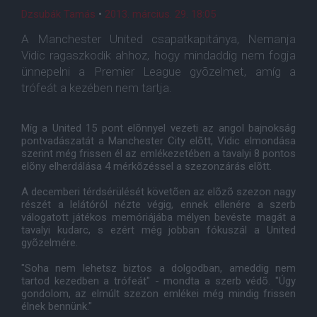
Dzsubák Tamás
•
2013. március. 29. 18:05
A Manchester United csapatkapitánya, Nemanja
Vidic ragaszkodik ahhoz, hogy mindaddig nem fogja
ünnepelni a Premier League gyõzelmet, amíg a
trófeát a kezében nem tartja.
Míg a United 15 pont elõnnyel vezeti az angol bajnokság
pontvadászatát a Manchester City elõtt, Vidic elmondása
szerint még frissen él az emlékezetében a tavalyi 8 pontos
elõny elherdálása 4 mérkõzéssel a szezonzárás elõtt.
A decemberi térdsérülését követõen az elõzõ szezon nagy
részét a lelátóról nézte végig, ennek ellenére a szerb
válogatott játékos memóriájába mélyen bevéste magát a
tavalyi kudarc, s ezért még jobban fókuszál a United
gyõzelmére.
"Soha nem lehetsz biztos a dolgodban, ameddig nem
tartod kezedben a trófeát" - mondta a szerb védõ. "Úgy
gondolom, az elmúlt szezon emlékei még mindig frissen
élnek bennünk."