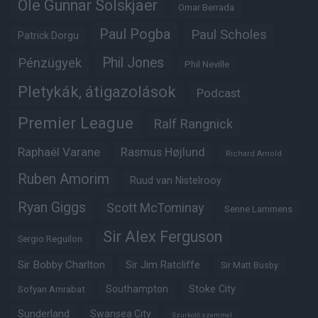
Ole Gunnar Solskjaer
Omar Berrada
Paul Pogba
Paul Scholes
Patrick Dorgu
Phil Jones
Pénzügyek
Phil Neville
Pletykák, átigazolások
Podcast
Premier League
Ralf Rangnick
Raphaël Varane
Rasmus Højlund
Richard Arnold
Ruben Amorim
Ruud van Nistelrooy
Ryan Giggs
Scott McTominay
Senne Lammens
Sir Alex Ferguson
Sergio Reguilon
Sir Bobby Charlton
Sir Jim Ratcliffe
Sir Matt Busby
Southampton
Stoke City
Sofyan Amrabat
Sunderland
Swansea City
Szurkoló szemmel