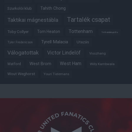
Tahith Chong
Szurkolói klub
Tartalék csapat
Taktikai mágnestábla
Tottenham
Tom Heaton
Toby Collyer
Trófeabibliográfia
Tyrell Malacia
Utazás
Tyler Fredericson
Válogatottak
Victor Lindelöf
Visszhang
West Ham
West Brom
Watford
Willy Kambwala
Wout Weghorst
Youri Tielemans