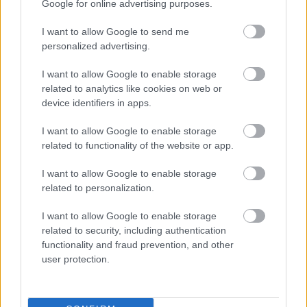
Google for online advertising purposes.
Felkészülési szezon 4. mérkőzés
Nya Ullevi, Göteborg
I want to allow Google to send me
2026-08-08 17:00
personalized advertising.
I want to allow Google to enable storage
related to analytics like cookies on web or
Leeds United
vs
Manchester United
2026-08-12 20:30
device identifiers in apps.
AC Milan
vs
Manchester United
2026-08-15 18:00
I want to allow Google to enable storage
related to functionality of the website or app.
ELŐZŐ MÉRKŐZÉSEK
I want to allow Google to enable storage
related to personalization.
Támogatás
I want to allow Google to enable storage
related to security, including authentication
functionality and fraud prevention, and other
Támogasd adományoddal
user protection.
a ManUtdFanatics.hu működését!