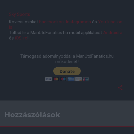
Sky Sports
Kövess minket
Facebookon
,
Instagramon
és
YouTube-on
is!
Töltsd le a ManUtdFanatics.hu mobil applikációt
Androidra
és
iOS-re
!
Támogasd adományoddal a ManUtdFanatics.hu
működését!
Hozzászólások