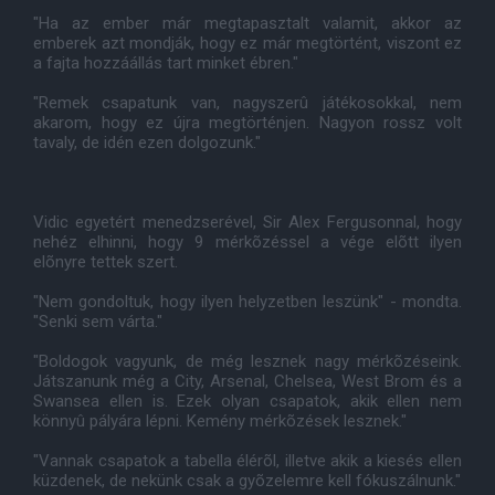
"Ha az ember már megtapasztalt valamit, akkor az
emberek azt mondják, hogy ez már megtörtént, viszont ez
a fajta hozzáállás tart minket ébren."
"Remek csapatunk van, nagyszerû játékosokkal, nem
akarom, hogy ez újra megtörténjen. Nagyon rossz volt
tavaly, de idén ezen dolgozunk."
Vidic egyetért menedzserével, Sir Alex Fergusonnal, hogy
nehéz elhinni, hogy 9 mérkõzéssel a vége elõtt ilyen
elõnyre tettek szert.
"Nem gondoltuk, hogy ilyen helyzetben leszünk" - mondta.
"Senki sem várta."
"Boldogok vagyunk, de még lesznek nagy mérkõzéseink.
Játszanunk még a City, Arsenal, Chelsea, West Brom és a
Swansea ellen is. Ezek olyan csapatok, akik ellen nem
könnyû pályára lépni. Kemény mérkõzések lesznek."
"Vannak csapatok a tabella élérõl, illetve akik a kiesés ellen
küzdenek, de nekünk csak a gyõzelemre kell fókuszálnunk."