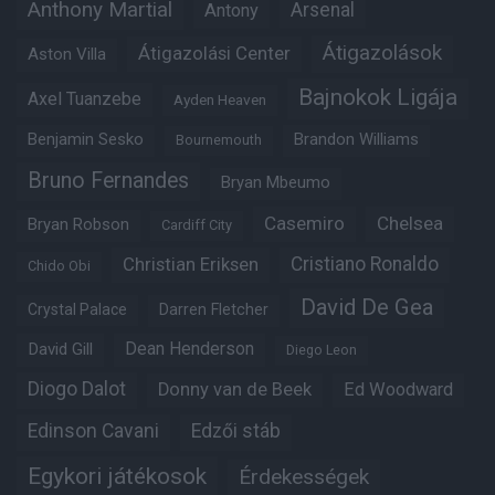
Anthony Martial
Arsenal
Antony
Átigazolások
Átigazolási Center
Aston Villa
Bajnokok Ligája
Axel Tuanzebe
Ayden Heaven
Benjamin Sesko
Brandon Williams
Bournemouth
Bruno Fernandes
Bryan Mbeumo
Casemiro
Chelsea
Bryan Robson
Cardiff City
Christian Eriksen
Cristiano Ronaldo
Chido Obi
David De Gea
Crystal Palace
Darren Fletcher
Dean Henderson
David Gill
Diego Leon
Diogo Dalot
Donny van de Beek
Ed Woodward
Edinson Cavani
Edzői stáb
Egykori játékosok
Érdekességek