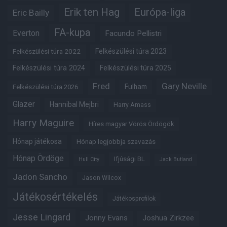
Erik ten Hag
Európa-liga
Eric Bailly
FA-kupa
Everton
Facundo Pellistri
Felkészülési túra 2022
Felkészülési túra 2023
Felkészülési túra 2024
Felkészülési túra 2025
Fred
Gary Neville
Fulham
Felkészülési túra 2026
Glazer
Hannibal Mejbri
Harry Amass
Harry Maguire
Híres magyar Vörös Ördögök
Hónap játékosa
Hónap legjobbja szavazás
Hónap Ördöge
Ifjúsági BL
Hull City
Jack Butland
Jadon Sancho
Jason Wilcox
Játékosértékelés
Játékosprofilok
Jesse Lingard
Jonny Evans
Joshua Zirkzee