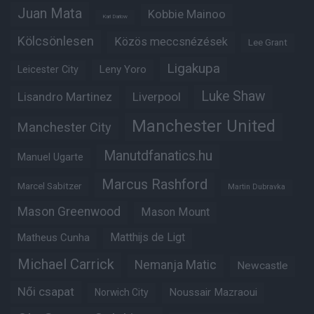
Juan Mata
Kobbie Mainoo
Karl Darlow
Kölcsönlesen
Közös meccsnézések
Lee Grant
Ligakupa
Leny Yoro
Leicester City
Luke Shaw
Lisandro Martinez
Liverpool
Manchester United
Manchester City
Manutdfanatics.hu
Manuel Ugarte
Marcus Rashford
Marcel Sabitzer
Martin Dubravka
Mason Greenwood
Mason Mount
Matheus Cunha
Matthijs de Ligt
Michael Carrick
Nemanja Matic
Newcastle
Női csapat
Noussair Mazraoui
Norwich City