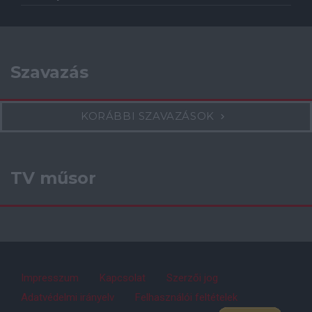
Szavazás
KORÁBBI SZAVAZÁSOK
TV műsor
Impresszum
Kapcsolat
Szerzői jog
Adatvédelmi irányelv
Felhasználói feltételek