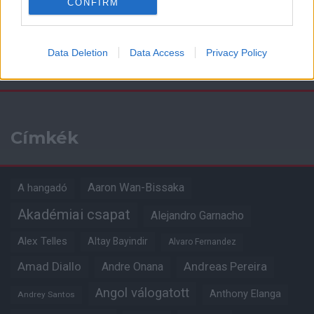
CONFIRM
Data Deletion
Data Access
Privacy Policy
Kapcsolódó hírek
Címkék
Aaron Wan-Bissaka
A hangadó
Akadémiai csapat
Alejandro Garnacho
Alex Telles
Altay Bayindir
Alvaro Fernandez
Amad Diallo
Andre Onana
Andreas Pereira
Angol válogatott
Anthony Elanga
Andrey Santos