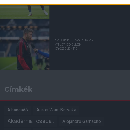
CARRICK REAKCIÓJA AZ
ATLETICO ELLENI
GYŐZELEMRE
Címkék
Aaron Wan-Bissaka
A hangadó
Akadémiai csapat
Alejandro Garnacho