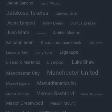
Jadon Sancho
Jason Wilcox
Játékosértékelés
Játékosprofilok
Jesse Lingard
Jonny Evans
Joshua Zirkzee
Juan Mata
Kobbie Mainoo
Karl Darlow
Kölcsönlesen
Közös meccsnézések
Lee Grant
Ligakupa
Leny Yoro
Leicester City
Luke Shaw
Lisandro Martinez
Liverpool
Manchester United
Manchester City
Manutdfanatics.hu
Manuel Ugarte
Marcus Rashford
Marcel Sabitzer
Martin Dubravka
Mason Greenwood
Mason Mount