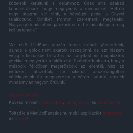
közelebb kerültünk a célunkhoz. Csak arra szabad
koncentrálnunk, hogy megnyerjük a meccseket. Hétfõn
nagy játszma vár ránk, a hétvégén pedig a Cityvel
találkozunk. Mindkét fronton szeretnénk megfelelni.
Nagyon jó lendületben játszunk és ezt mindenképpen meg
kell tartanunk."
"Az elsõ félidõben igazán remek futballt játszottunk,
sajnos a gólok nem akartak összejönni, de azt hiszem
végig a kezünkbe tartottuk az irányítást és magabiztos
játékkal megnyertük a találkozót. Számítottunk arra, hogy a
második félidõben megerõsödik az ellenfél, hisz az
életükért játszottak, de sikerült összehangoltan
védekeznünk és megszerezni a három pontot, aminek
mindannyian nagyon örülünk."
skysports.com
Kövess minket
Facebookon
,
Instagramon
és
YouTube-on
is!
Töltsd le a ManUtdFanatics.hu mobil applikációt
Androidra
és
iOS-re
!