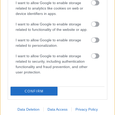
I want to allow Google to enable storage
related to analytics like cookies on web or
device identifiers in apps.
CARRICK ÚGY ÉRZI, JÓL ÁLL A
FELKÉSZÜLÉSÜK
I want to allow Google to enable storage
related to functionality of the website or app.
I want to allow Google to enable storage
related to personalization.
I want to allow Google to enable storage
related to security, including authentication
CARRICK NYILATKOZATA
MOUNT LECSERÉLÉSÉRŐL
functionality and fraud prevention, and other
user protection.
CONFIRM
BLOMQVIST: CARRICKKEL
FEJLŐDNI FOG A
Data Deletion
Data Access
Privacy Policy
KÖZÉPPÁLYA