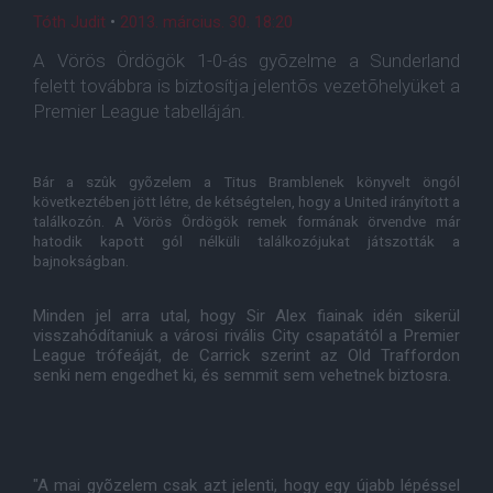
Tóth Judit
•
2013. március. 30. 18:20
A Vörös Ördögök 1-0-ás gyõzelme a Sunderland
felett továbbra is biztosítja jelentõs vezetõhelyüket a
Premier League tabelláján.
Bár a szûk gyõzelem a Titus Bramblenek könyvelt öngól
következtében jött létre, de kétségtelen, hogy a United irányított a
találkozón. A Vörös Ördögök remek formának örvendve már
hatodik kapott gól nélküli találkozójukat játszották a
bajnokságban.
Minden jel arra utal, hogy Sir Alex fiainak idén sikerül
visszahódítaniuk a városi rivális City csapatától a Premier
League trófeáját, de Carrick szerint az Old Traffordon
senki nem engedhet ki, és semmit sem vehetnek biztosra.
"A mai gyõzelem csak azt jelenti, hogy egy újabb lépéssel