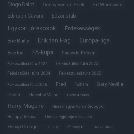
Diogo Dalot
Donny van de Beek
Ed Woodward
Edinson Cavani
Edzői stáb
Egykori játékosok
Érdekességek
Erik ten Hag
Európa-liga
Eric Bailly
FA-kupa
Everton
Facundo Pellistri
Felkészülési túra 2022
Felkészülési túra 2023
Felkészülési túra 2024
Felkészülési túra 2025
Fred
Gary Neville
Fulham
Felkészülési túra 2026
Glazer
Hannibal Mejbri
Harry Amass
Harry Maguire
Híres magyar Vörös Ördögök
Hónap játékosa
Hónap legjobbja szavazás
Hónap Ördöge
Ifjúsági BL
Hull City
Jack Butland