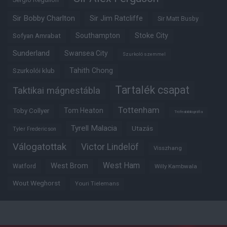
Sir Bobby Charlton
Sir Jim Ratcliffe
Sir Matt Busby
Southampton
Stoke City
Sofyan Amrabat
Sunderland
Swansea City
Szurkoló szemmel
Tahith Chong
Szurkolói klub
Tartalék csapat
Taktikai mágnestábla
Tottenham
Tom Heaton
Toby Collyer
Trófeabibliográfia
Tyrell Malacia
Utazás
Tyler Fredericson
Válogatottak
Victor Lindelöf
Visszhang
West Ham
West Brom
Watford
Willy Kambwala
Wout Weghorst
Youri Tielemans