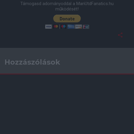
Támogasd adományoddal a ManUtdFanatics.hu
működését!
Hozzászólások