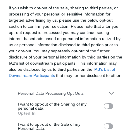
If you wish to opt-out of the sale, sharing to third parties, or
processing of your personal or sensitive information for
targeted advertising by us, please use the below opt-out
section to confirm your selection. Please note that after your
opt-out request is processed you may continue seeing
interest-based ads based on personal information utilized by
Meccs Center
us or personal information disclosed to third parties prior to
your opt-out. You may separately opt-out of the further
disclosure of your personal information by third parties on the
Leeds United
vs
Manchester
IAB’s list of downstream participants. This information may
also be disclosed by us to third parties on the
IAB’s List of
United
Downstream Participants
that may further disclose it to other
third parties.
Felkészülési szezon 5. mérkőzés
Croke Park, Dublin
Please note that this website/app uses one or more Google
Personal Data Processing Opt Outs
2026-08-12 20:30
services and may gather and store information including but
not limited to your visit or usage behaviour. You may click to
I want to opt-out of the Sharing of my
personal data.
2 nap 15 óra 18 perc 20 másodperc
grant or deny consent to Google and its third-party tags to
Opted In
use your data for below specified purposes in below Google
consent section.
I want to opt-out of the Sale of my
AC Milan
vs
Manchester United
2026-08-15 18:00
Personal Data.