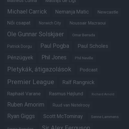
Matheus Cunha
Matthijs de Ligt
Michael Carrick
Nemanja Matic
Newcastle
Női csapat
Noussair Mazraoui
Norwich City
Ole Gunnar Solskjaer
Omar Berrada
Paul Pogba
Paul Scholes
Patrick Dorgu
Phil Jones
Pénzügyek
Phil Neville
Pletykák, átigazolások
Podcast
Premier League
Ralf Rangnick
Raphaël Varane
Rasmus Højlund
Richard Arnold
Ruben Amorim
Ruud van Nistelrooy
Ryan Giggs
Scott McTominay
Senne Lammens
Sir Alex Ferguson
Sergio Reguilon