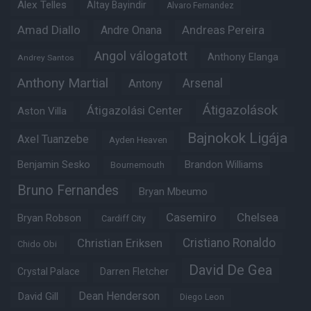
Alex Telles
Altay Bayindir
Alvaro Fernandez
Amad Diallo
Andre Onana
Andreas Pereira
Angol válogatott
Anthony Elanga
Andrey Santos
Anthony Martial
Arsenal
Antony
Átigazolások
Átigazolási Center
Aston Villa
Bajnokok Ligája
Axel Tuanzebe
Ayden Heaven
Benjamin Sesko
Brandon Williams
Bournemouth
Bruno Fernandes
Bryan Mbeumo
Casemiro
Chelsea
Bryan Robson
Cardiff City
Christian Eriksen
Cristiano Ronaldo
Chido Obi
David De Gea
Crystal Palace
Darren Fletcher
Dean Henderson
David Gill
Diego Leon