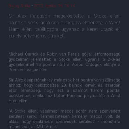
Balog Attila
•
2013. április. 16. 16:14
Sir Alex Ferguson megerõsítette, a Stoke elleni
bajnokin senki nem sérült meg és elmondta, a West
Ham elleni találkozóra ugyanaz a keret utazik el,
amely hétvégén is útra kelt.
Michael Carrick és Robin van Persie góljai létfontosságú
gyõzelmet jelentettek a Stoke ellen, ugyanis a 2-0-ás
gyõzelemmel 15 pontra nõtt a Vörös Ördögök elõnye a
Premier League élén.
Sir Alex csapatának így már csak hét pontra van szüksége
ahhoz, hogy bebiztosítsa 20. bajnoki címét és szerdán
eljön lehetõség, hogy ezt a számot három ponttal
csökkentse, amikor az Upton Parkban pályára lép a West
Ham ellen.
"A Stoke elleni, vasárnapi meccs során nem szenvedett
sérülést senki. Természetesen kemény meccs volt, de
áldás, hogy senki nem szenvedett sérülést" - mondta a
menedzser az MUTV-nek.