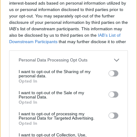
interest-based ads based on personal information utilized by
Meccs Center
us or personal information disclosed to third parties prior to
your opt-out. You may separately opt-out of the further
disclosure of your personal information by third parties on the
Paris Saint-Germain
vs
IAB’s list of downstream participants. This information may
also be disclosed by us to third parties on the
IAB’s List of
Manchester United
Downstream Participants
that may further disclose it to other
third parties.
Felkészülési szezon 4. mérkőzés
Nya Ullevi, Göteborg
Please note that this website/app uses one or more Google
Personal Data Processing Opt Outs
2026-08-08 17:00
services and may gather and store information including but
not limited to your visit or usage behaviour. You may click to
I want to opt-out of the Sharing of my
personal data.
grant or deny consent to Google and its third-party tags to
Opted In
use your data for below specified purposes in below Google
Leeds United
vs
Manchester United
2026-08-12 20:30
consent section.
I want to opt-out of the Sale of my
Personal Data.
AC Milan
vs
Manchester United
2026-08-15 18:00
Opted In
I want to opt-out of processing my
ELŐZŐ MÉRKŐZÉSEK
Personal Data for Targeted Advertising.
Opted In
I want to opt-out of Collection, Use,