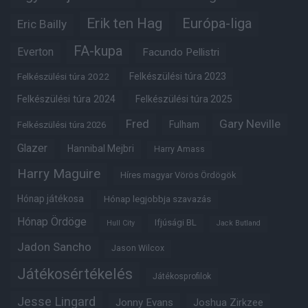
Erik ten Hag
Európa-liga
Eric Bailly
FA-kupa
Everton
Facundo Pellistri
Felkészülési túra 2022
Felkészülési túra 2023
Felkészülési túra 2024
Felkészülési túra 2025
Fred
Gary Neville
Fulham
Felkészülési túra 2026
Glazer
Hannibal Mejbri
Harry Amass
Harry Maguire
Híres magyar Vörös Ördögök
Hónap játékosa
Hónap legjobbja szavazás
Hónap Ördöge
Ifjúsági BL
Hull City
Jack Butland
Jadon Sancho
Jason Wilcox
Játékosértékelés
Játékosprofilok
Jesse Lingard
Jonny Evans
Joshua Zirkzee