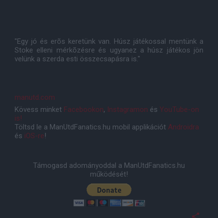
"Egy jó és erõs keretünk van. Húsz játékossal mentünk a
Stoke elleni mérkõzésre és ugyanez a húsz játékos jön
velünk a szerda esti összecsapásra is."
manutd.com
Kövess minket
Facebookon
,
Instagramon
és
YouTube-on
is!
Töltsd le a ManUtdFanatics.hu mobil applikációt
Androidra
és
iOS-re
!
Támogasd adományoddal a ManUtdFanatics.hu
működését!