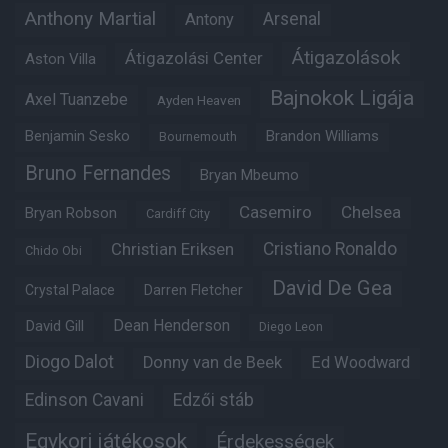
Anthony Martial
Arsenal
Antony
Átigazolások
Átigazolási Center
Aston Villa
Bajnokok Ligája
Axel Tuanzebe
Ayden Heaven
Benjamin Sesko
Brandon Williams
Bournemouth
Bruno Fernandes
Bryan Mbeumo
Casemiro
Chelsea
Bryan Robson
Cardiff City
Christian Eriksen
Cristiano Ronaldo
Chido Obi
David De Gea
Crystal Palace
Darren Fletcher
Dean Henderson
David Gill
Diego Leon
Diogo Dalot
Donny van de Beek
Ed Woodward
Edinson Cavani
Edzői stáb
Egykori játékosok
Érdekességek