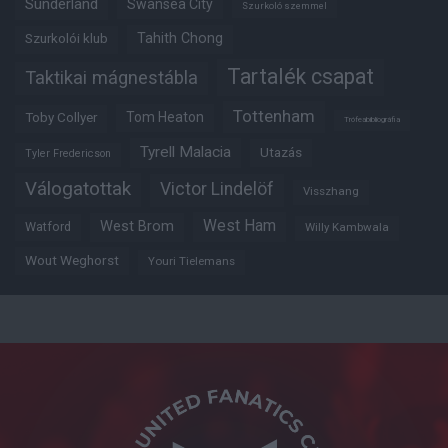
Sunderland
Swansea City
Szurkoló szemmel
Tahith Chong
Szurkolói klub
Tartalék csapat
Taktikai mágnestábla
Tottenham
Tom Heaton
Toby Collyer
Trófeabibliográfia
Tyrell Malacia
Utazás
Tyler Fredericson
Válogatottak
Victor Lindelöf
Visszhang
West Ham
West Brom
Watford
Willy Kambwala
Wout Weghorst
Youri Tielemans