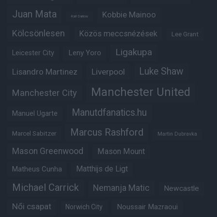
Juan Mata
Kobbie Mainoo
Karl Darlow
Kölcsönlesen
Közös meccsnézések
Lee Grant
Ligakupa
Leny Yoro
Leicester City
Luke Shaw
Lisandro Martinez
Liverpool
Manchester United
Manchester City
Manutdfanatics.hu
Manuel Ugarte
Marcus Rashford
Marcel Sabitzer
Martin Dubravka
Mason Greenwood
Mason Mount
Matheus Cunha
Matthijs de Ligt
Michael Carrick
Nemanja Matic
Newcastle
Női csapat
Noussair Mazraoui
Norwich City