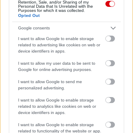
Támogatás
Retention, Sale, and/or Sharing of my
Personal Data that Is Unrelated with the
Purposes for which it was collected.
Opted Out
Támogasd adományoddal
a ManUtdFanatics.hu működését!
Google consents
I want to allow Google to enable storage
related to advertising like cookies on web or
device identifiers in apps.
I want to allow my user data to be sent to
Google for online advertising purposes.
Kapcsolódó hírek
I want to allow Google to send me
PREMIER LEAGUE
personalized advertising.
I want to allow Google to enable storage
related to analytics like cookies on web or
device identifiers in apps.
HIVATALOS: A UNITED
2026/27-ES SZEZONBELI
I want to allow Google to enable storage
SORSOLÁSA
related to functionality of the website or app.