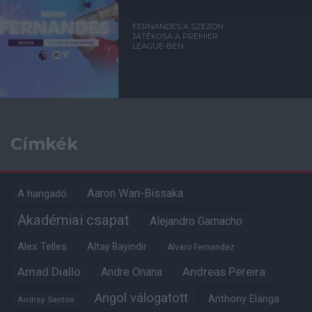
FERNANDES A SZEZON
JÁTÉKOSA A PREMIER
LEAGUE-BEN
Címkék
Aaron Wan-Bissaka
A hangadó
Akadémiai csapat
Alejandro Garnacho
Alex Telles
Altay Bayindir
Alvaro Fernandez
Amad Diallo
Andre Onana
Andreas Pereira
Angol válogatott
Anthony Elanga
Andrey Santos