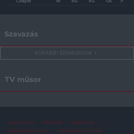
Csapat
M
RG
KG
GK
P
Szavazás
KORÁBBI SZAVAZÁSOK
TV műsor
Impresszum
Kapcsolat
Szerzői jog
Adatvédelmi irányelv
Felhasználói feltételek