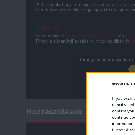
"Azt akarjuk, hogy maradjon és persze biztos vag
Nem tudom elképzelni, hogy egy külföldre igazolás
manutd.com
Kövess minket
Facebookon
,
Instagramon
és
YouT
Töltsd le a ManUtdFanatics.hu mobil applikációt
An
Támogasd adományoddal a 
www.manut
If you wish 
sensitive in
Hozzászólások
confirm you
continue se
information 
further disc