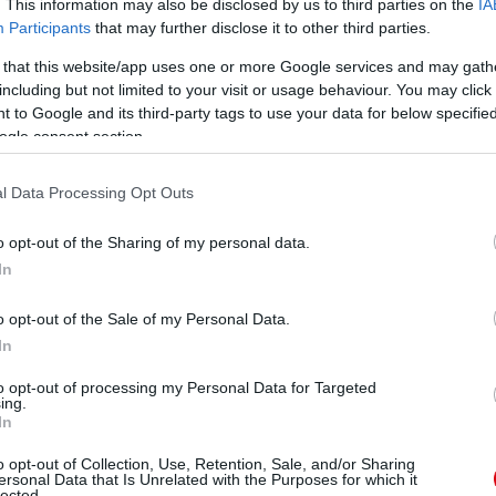
. This information may also be disclosed by us to third parties on the
IA
Participants
that may further disclose it to other third parties.
 that this website/app uses one or more Google services and may gath
including but not limited to your visit or usage behaviour. You may click 
 to Google and its third-party tags to use your data for below specifi
ogle consent section.
l Data Processing Opt Outs
o opt-out of the Sharing of my personal data.
In
o opt-out of the Sale of my Personal Data.
In
to opt-out of processing my Personal Data for Targeted
ing.
In
o opt-out of Collection, Use, Retention, Sale, and/or Sharing
ersonal Data that Is Unrelated with the Purposes for which it
lected.