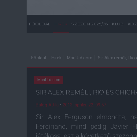
FŐOLDAL
HÍREK
SZEZON 2025/26
KLUB
KÖZ
Főoldal
Hírek
ManUtd.com
Sir Alex reméli, Ri
ManUtd.com
SIR ALEX REMÉLI, RIO ÉS CHIC
Balog Attila
•
2013. április. 22. 09:57
Sir Alex Ferguson elmondta, n
Ferdinand, mind pedig Javier 
játékosa lesz a következõ szezonb