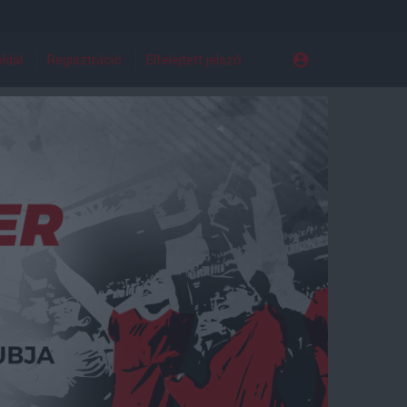
ldal
Regisztráció
Elfelejtett jelszó