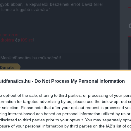
yok abban, a képviselõi beszélnek errõl David Gillel.
 lenne a legjobb számára."
ube-on is!
droidra
és
iOS-re
!
ManUtdFanatics.hu működését!
dfanatics.hu -
Do Not Process My Personal Information
to opt-out of the sale, sharing to third parties, or processing of your per
formation for targeted advertising by us, please use the below opt-out s
r selection. Please note that after your opt-out request is processed y
eing interest-based ads based on personal information utilized by us or
disclosed to third parties prior to your opt-out. You may separately opt-
losure of your personal information by third parties on the IAB’s list of