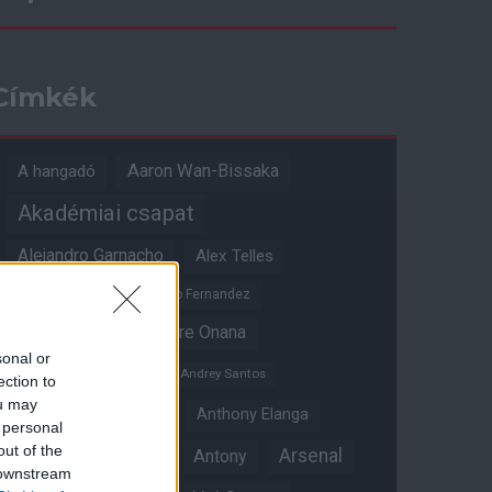
Címkék
Aaron Wan-Bissaka
A hangadó
Akadémiai csapat
Alejandro Garnacho
Alex Telles
Altay Bayindir
Alvaro Fernandez
Amad Diallo
Andre Onana
sonal or
Andreas Pereira
Andrey Santos
ection to
ou may
Angol válogatott
Anthony Elanga
 personal
out of the
Anthony Martial
Arsenal
Antony
 downstream