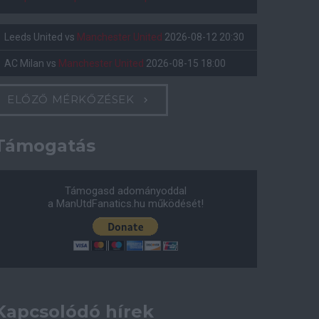
Leeds United
vs
Manchester United
2026-08-12 20:30
AC Milan
vs
Manchester United
2026-08-15 18:00
ELŐZŐ MÉRKŐZÉSEK
Támogatás
Támogasd adományoddal
a ManUtdFanatics.hu működését!
Kapcsolódó hírek