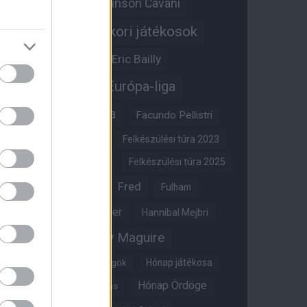
Edinson Cavani
Ed Woodward
Egykori játékosok
Edzői stáb
Érdekességek
Eric Bailly
Erik ten Hag
Európa-liga
FA-kupa
Everton
Facundo Pellistri
Felkészülési túra 2022
Felkészülési túra 2023
Felkészülési túra 2024
Felkészülési túra 2025
Fred
Fulham
Felkészülési túra 2026
Gary Neville
Glazer
Hannibal Mejbri
Harry Maguire
Harry Amass
Hónap játékosa
Híres magyar Vörös Ördögök
Hónap Ördöge
Hónap legjobbja szavazás