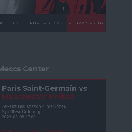
IA
BLOG
FÓRUM
PODCAST
PL TIPPVERSENY
Meccs Center
Paris Saint-Germain
vs
Manchester United
Felkészülési szezon 4. mérkőzés
Nya Ullevi, Göteborg
2026-08-08 17:00
0 nap 2 óra 17 perc 46 másodperc