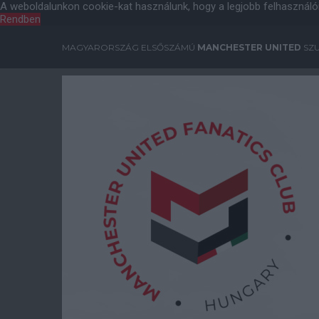
A weboldalunkon cookie-kat használunk, hogy a legjobb felhasználó
Rendben
MAGYARORSZÁG ELSŐSZÁMÚ
MANCHESTER UNITED
SZU