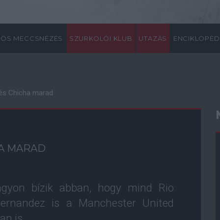
ÖS MECCSNÉZÉS
SZURKOLÓI KLUB
UTAZÁS
ENCIKLOPÉD
o és Chicha marad
HA MARAD
agyon bízik abban, hogy mind Rio
Hernandez is a Manchester United
an is.