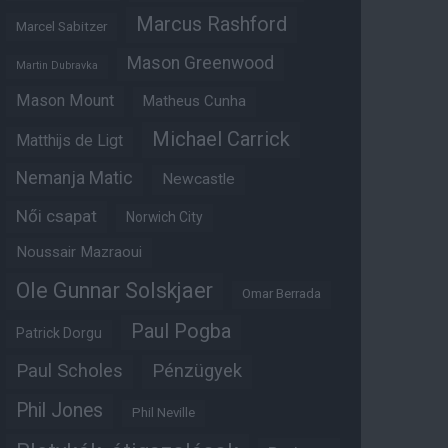
Marcus Rashford
Marcel Sabitzer
Mason Greenwood
Martin Dubravka
Mason Mount
Matheus Cunha
Michael Carrick
Matthijs de Ligt
Nemanja Matic
Newcastle
Női csapat
Norwich City
Noussair Mazraoui
Ole Gunnar Solskjaer
Omar Berrada
Paul Pogba
Patrick Dorgu
Paul Scholes
Pénzügyek
Phil Jones
Phil Neville