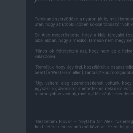
Ferdinand szerzõdése a nyáron jár le, míg Hernan
után, hogy az utóbbi idõben sokkal többször volt 
Sir Alex megerõsítette, hogy a klub tárgyalni fog
bízik abban, hogy a mexikói támadó nem megy se
"Nincs ok feltételezni azt, hogy nem ez a hel
válaszolva.
"Reméljük, hogy úgy érzi, hozzájárult a csapat tel
beállt [a West Ham ellen], fantasztikus mozgásokat
"Úgy véltem, elég szerencsétlenek voltunk, hog
egyszer a gólvonalról mentettek és neki sem volt 
a tarsolyában vannak, mint a játék iránti lelkeedése 
"Beszéltem Rióval" - folytatta Sir Alex. "Jelenle
tiszteletére rendezendõ mérkõzésre. Ezen dolgozik