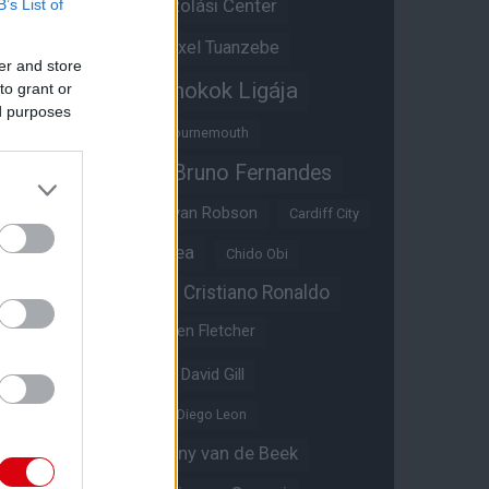
Átigazolási Center
B’s List of
Aston Villa
Átigazolások
Axel Tuanzebe
er and store
Bajnokok Ligája
to grant or
Ayden Heaven
ed purposes
Benjamin Sesko
Bournemouth
Bruno Fernandes
Brandon Williams
Bryan Mbeumo
Bryan Robson
Cardiff City
Casemiro
Chelsea
Chido Obi
Christian Eriksen
Cristiano Ronaldo
Crystal Palace
Darren Fletcher
David De Gea
David Gill
Dean Henderson
Diego Leon
Diogo Dalot
Donny van de Beek