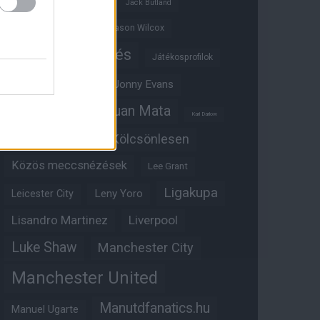
Ifjúsági BL
Hull City
Jack Butland
Jadon Sancho
Jason Wilcox
Játékosértékelés
Játékosprofilok
Jesse Lingard
Jonny Evans
Juan Mata
Joshua Zirkzee
Karl Darlow
Kölcsönlesen
Kobbie Mainoo
Közös meccsnézések
Lee Grant
Ligakupa
Leny Yoro
Leicester City
Lisandro Martinez
Liverpool
Luke Shaw
Manchester City
Manchester United
Manutdfanatics.hu
Manuel Ugarte