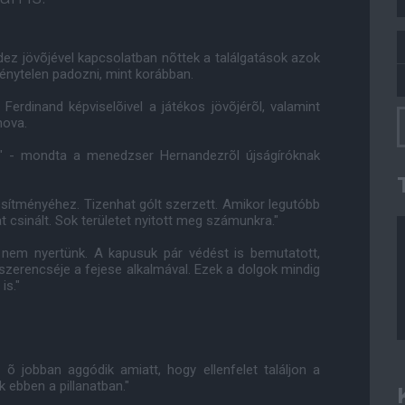
dez jövõjével kapcsolatban nõttek a találgatások azok
kénytelen padozni, mint korábban.
 Ferdinand képviselõivel a játékos jövõjérõl, valamint
hova.
ye" - mondta a menedzser Hernandezrõl újságíróknak
jesítményéhez. Tizenhat gólt szerzett. Amikor legutóbb
 csinált. Sok területet nyitott meg számunkra."
y nem nyertünk. A kapusuk pár védést is bemutatott,
szerencséje a fejese alkalmával. Ezek a dolgok mindig
is."
g õ jobban aggódik amiatt, hogy ellenfelet találjon a
 ebben a pillanatban."