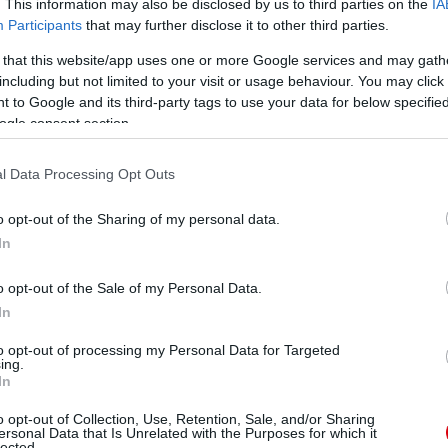
. This information may also be disclosed by us to third parties on the
IA
Participants
that may further disclose it to other third parties.
 that this website/app uses one or more Google services and may gath
including but not limited to your visit or usage behaviour. You may click 
 to Google and its third-party tags to use your data for below specifi
ogle consent section.
l Data Processing Opt Outs
o opt-out of the Sharing of my personal data.
In
o opt-out of the Sale of my Personal Data.
In
to opt-out of processing my Personal Data for Targeted
ing.
In
o opt-out of Collection, Use, Retention, Sale, and/or Sharing
ersonal Data that Is Unrelated with the Purposes for which it
lected.