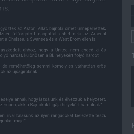
is.
yõzték az Aston Villát, bajnoki címet ünnepelhettek,
ser felforgatott csapattal eshet neki az Arsenal
et a Chelsea, a Swansea és a West Brom ellen is.
agaszkodott ahhoz, hogy a United nem enged ki és
folyó harcát, különösen a BL helyekért folyó harcot.
, de remélhetõleg semmi komoly és várhatóan erõs
nök az újságíróknak.
 esélye annak, hogy lazsálunk és élvezzük a helyzetet,
emben, akik a Bajnokok Ligája helyekért harcolnak."
i rivalizálásunk az ilyen rangadókat kiélezetté teszi,
gunkat majd."