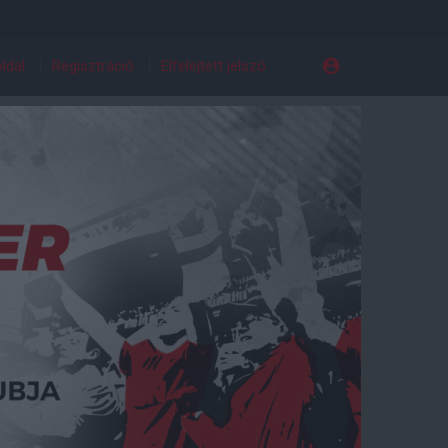
ldal
Regisztráció
Elfelejtett jelszó