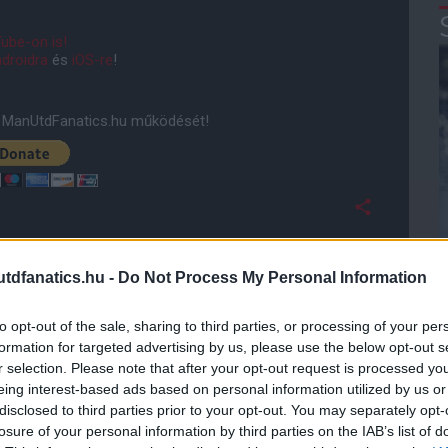
ube-on is!
droidra
és
iOS-re
!
ManUtdFanatics.hu működését!
dfanatics.hu -
Do Not Process My Personal Information
to opt-out of the sale, sharing to third parties, or processing of your per
formation for targeted advertising by us, please use the below opt-out s
r selection. Please note that after your opt-out request is processed y
eing interest-based ads based on personal information utilized by us or
disclosed to third parties prior to your opt-out. You may separately opt-
losure of your personal information by third parties on the IAB’s list of