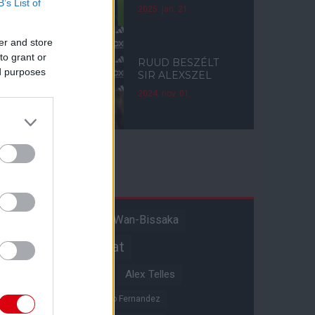
B’s List of
2025. jan. 21.
er and store
to grant or
RUUD BESZÉLT
ed purposes
SIR ALEXSZEL
2024. nov. 01.
Címkék
Aaron Wan-Bissaka
A hangadó
Akadémiai csapat
Alejandro Garnacho
Alex Telles
Altay Bayindir
Alvaro Fernandez