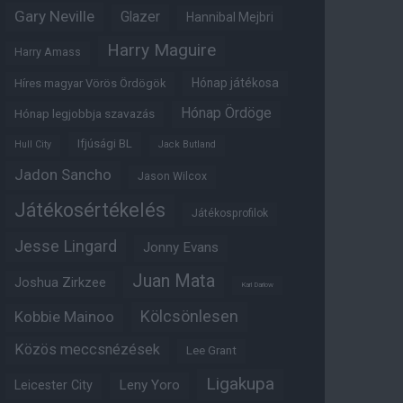
Gary Neville
Glazer
Hannibal Mejbri
Harry Maguire
Harry Amass
Hónap játékosa
Híres magyar Vörös Ördögök
Hónap Ördöge
Hónap legjobbja szavazás
Ifjúsági BL
Hull City
Jack Butland
Jadon Sancho
Jason Wilcox
Játékosértékelés
Játékosprofilok
Jesse Lingard
Jonny Evans
Juan Mata
Joshua Zirkzee
Karl Darlow
Kölcsönlesen
Kobbie Mainoo
Közös meccsnézések
Lee Grant
Ligakupa
Leny Yoro
Leicester City