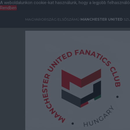
A weboldalunkon cookie-kat használunk, hogy a legjobb felhasználó
Rendben
MAGYARORSZÁG ELSŐSZÁMÚ
MANCHESTER UNITED
SZU