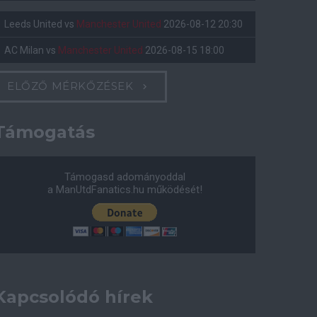
Leeds United
vs
Manchester United
2026-08-12 20:30
AC Milan
vs
Manchester United
2026-08-15 18:00
ELŐZŐ MÉRKŐZÉSEK
Támogatás
Támogasd adományoddal
a ManUtdFanatics.hu működését!
Kapcsolódó hírek