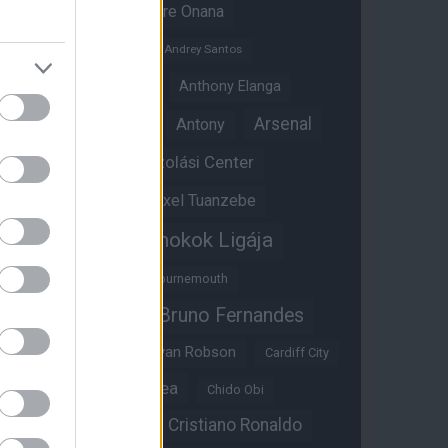
Amad Diallo
Andre Onana
Andreas Pereira
Andrey Santos
Angol válogatott
Anthony Elanga
Anthony Martial
Arsenal
Antony
Átigazolási Center
Aston Villa
Átigazolások
Axel Tuanzebe
Bajnokok Ligája
Ayden Heaven
Benjamin Sesko
Bournemouth
Bruno Fernandes
Brandon Williams
Bryan Mbeumo
Bryan Robson
Cardiff City
Casemiro
Chelsea
Chido Obi
Christian Eriksen
Cristiano Ronaldo