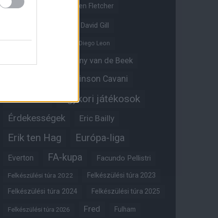
Crystal Palace
Darren Fletcher
David De Gea
David Gill
Dean Henderson
Diego Leon
Diogo Dalot
Donny van de Beek
Edinson Cavani
Ed Woodward
Egykori játékosok
Edzői stáb
Érdekességek
Eric Bailly
Erik ten Hag
Európa-liga
FA-kupa
Everton
Facundo Pellistri
Felkészülési túra 2022
Felkészülési túra 2023
Felkészülési túra 2024
Felkészülési túra 2025
Fred
Fulham
Felkészülési túra 2026