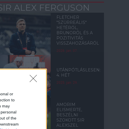
SIR ALEX FERGUSON
FLETCHER
"SZÜRREÁLIS"
HETÉRŐL,
BRUNORÓL ÉS A
POZITIVITÁS
VISSZAHOZÁSÁRÓL
2026. jan. 07.
UTÁNPÓTLÁSLESEN:
4. HÉT
2025. jan. 29.
sonal or
ection to
AMORIM
ou may
ELISMERTE,
 personal
BESZÉLNI
out of the
SZOKOTT SIR
 downstream
ALEXSZEL