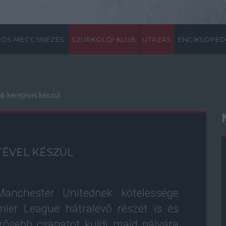
ÖS MECCSNÉZÉS
SZURKOLÓI KLUB
UTAZÁS
ENCIKLOPÉD
bb keretével készül
TÉVEL KÉSZÜL
Manchester Unitednek kötelessége
ier League hátralévõ részét is és
rõsebb csapatot küldi majd pályára