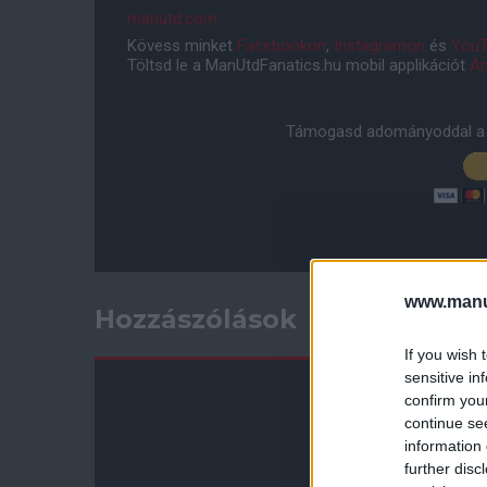
manutd.com
Kövess minket
Facebookon
,
Instagramon
és
YouT
Töltsd le a ManUtdFanatics.hu mobil applikációt
An
Támogasd adományoddal a 
www.manut
Hozzászólások
If you wish 
sensitive in
confirm you
continue se
information 
further disc