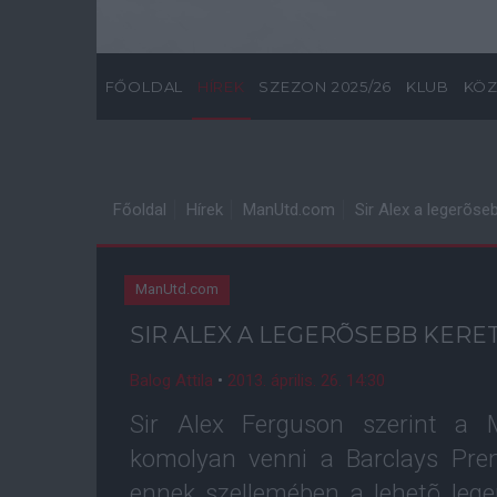
FŐOLDAL
HÍREK
SZEZON 2025/26
KLUB
KÖZ
Főoldal
Hírek
ManUtd.com
Sir Alex a legerõse
ManUtd.com
SIR ALEX A LEGERÕSEBB KERE
Balog Attila
•
2013. április. 26. 14:30
Sir Alex Ferguson szerint a 
komolyan venni a Barclays Prem
ennek szellemében a lehetõ lege