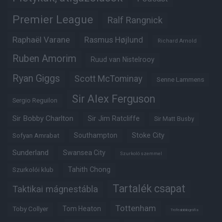
Premier League
Ralf Rangnick
Raphaël Varane
Rasmus Højlund
Richard Arnold
Ruben Amorim
Ruud van Nistelrooy
Ryan Giggs
Scott McTominay
Senne Lammens
Sir Alex Ferguson
Sergio Reguilon
Sir Bobby Charlton
Sir Jim Ratcliffe
Sir Matt Busby
Southampton
Stoke City
Sofyan Amrabat
Sunderland
Swansea City
Szurkoló szemmel
Tahith Chong
Szurkolói klub
Tartalék csapat
Taktikai mágnestábla
Tottenham
Tom Heaton
Toby Collyer
Trófeabibliográfia