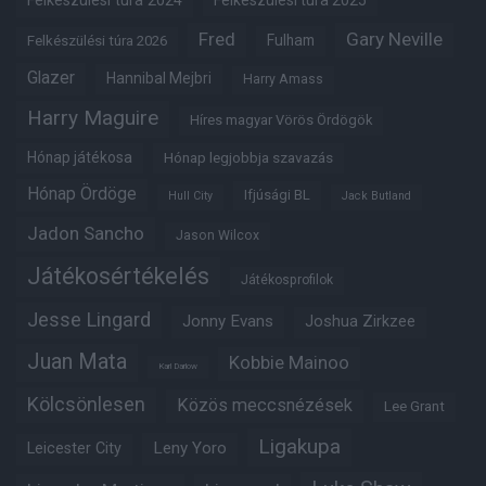
Felkészülési túra 2024
Felkészülési túra 2025
Fred
Gary Neville
Fulham
Felkészülési túra 2026
Glazer
Hannibal Mejbri
Harry Amass
Harry Maguire
Híres magyar Vörös Ördögök
Hónap játékosa
Hónap legjobbja szavazás
Hónap Ördöge
Ifjúsági BL
Hull City
Jack Butland
Jadon Sancho
Jason Wilcox
Játékosértékelés
Játékosprofilok
Jesse Lingard
Jonny Evans
Joshua Zirkzee
Juan Mata
Kobbie Mainoo
Karl Darlow
Kölcsönlesen
Közös meccsnézések
Lee Grant
Ligakupa
Leny Yoro
Leicester City