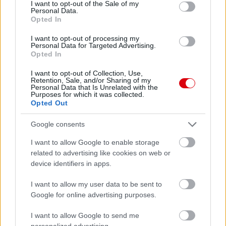
consent section.
I want to opt-out of the Sale of my
Personal Data.
Opted In
I want to opt-out of processing my
Personal Data for Targeted Advertising.
Opted In
I want to opt-out of Collection, Use,
Retention, Sale, and/or Sharing of my
Personal Data that Is Unrelated with the
Meccs Center
Purposes for which it was collected.
Opted Out
Google consents
Paris Saint-Germain
vs
I want to allow Google to enable storage
Manchester United
related to advertising like cookies on web or
device identifiers in apps.
Felkészülési szezon 4. mérkőzés
Nya Ullevi, Göteborg
I want to allow my user data to be sent to
2026-08-08 17:00
Google for online advertising purposes.
I want to allow Google to send me
personalized advertising.