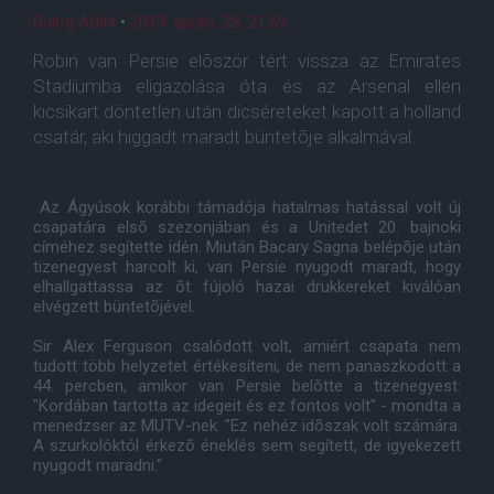
Balog Attila
•
2013. április. 28. 21:59
Robin van Persie elõször tért vissza az Emirates
Stadiumba eligazolása óta és az Arsenal ellen
kicsikart döntetlen után dicséreteket kapott a holland
csatár, aki higgadt maradt büntetõje alkalmával.
Az Ágyúsok korábbi támadója hatalmas hatással volt új
csapatára elsõ szezonjában és a Unitedet 20. bajnoki
címéhez segítette idén. Miután Bacary Sagna belépõje után
tizenegyest harcolt ki, van Persie nyugodt maradt, hogy
elhallgattassa az õt fújoló hazai drukkereket kiválóan
elvégzett büntetõjével.
Sir Alex Ferguson csalódott volt, amiért csapata nem
tudott több helyzetet értékesíteni, de nem panaszkodott a
44. percben, amikor van Persie belõtte a tizenegyest:
"Kordában tartotta az idegeit és ez fontos volt" - mondta a
menedzser az MUTV-nek. "Ez nehéz idõszak volt számára.
A szurkolóktól érkezõ éneklés sem segített, de igyekezett
nyugodt maradni."