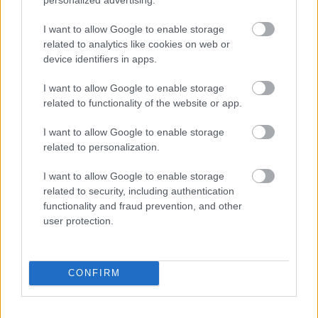
Leeds United
vs
Manchester United
2026-08-12 20:30
I want to allow Google to enable storage
AC Milan
vs
Manchester United
2026-08-15 18:00
related to analytics like cookies on web or
device identifiers in apps.
ELŐZŐ MÉRKŐZÉSEK
I want to allow Google to enable storage
related to functionality of the website or app.
Támogatás
I want to allow Google to enable storage
related to personalization.
Támogasd adományoddal
a ManUtdFanatics.hu működését!
I want to allow Google to enable storage
related to security, including authentication
functionality and fraud prevention, and other
user protection.
CONFIRM
Kapcsolódó hírek