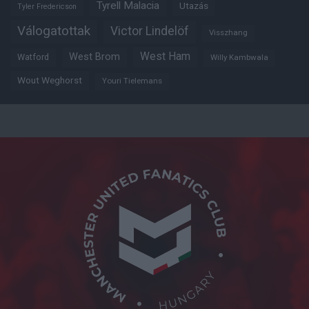
Tyrell Malacia
Utazás
Tyler Fredericson
Válogatottak
Victor Lindelöf
Visszhang
West Ham
West Brom
Watford
Willy Kambwala
Wout Weghorst
Youri Tielemans