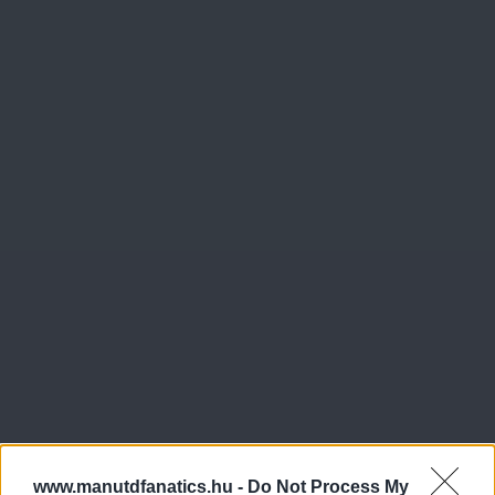
www.manutdfanatics.hu -
Do Not Process My