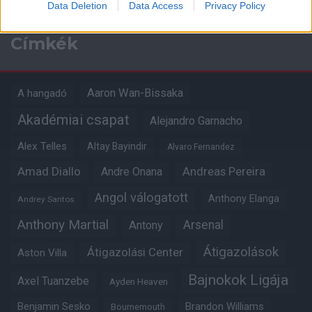
Data Deletion
Data Access
Privacy Policy
Címkék
Aaron Wan-Bissaka
A hangadó
Akadémiai csapat
Alejandro Garnacho
Alex Telles
Altay Bayindir
Alvaro Fernandez
Amad Diallo
Andre Onana
Andreas Pereira
Angol válogatott
Anthony Elanga
Andrey Santos
Anthony Martial
Arsenal
Antony
Átigazolások
Átigazolási Center
Aston Villa
Bajnokok Ligája
Axel Tuanzebe
Ayden Heaven
Benjamin Sesko
Brandon Williams
Bournemouth