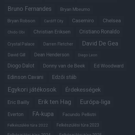
Bruno Fernandes
Bryan Mbeumo
Casemiro
Chelsea
Bryan Robson
Cardiff City
Christian Eriksen
Cristiano Ronaldo
Chido Obi
David De Gea
Crystal Palace
Darren Fletcher
Dean Henderson
David Gill
Diego Leon
Diogo Dalot
Donny van de Beek
Ed Woodward
Edinson Cavani
Edzői stáb
Egykori játékosok
Érdekességek
Erik ten Hag
Európa-liga
Eric Bailly
FA-kupa
Everton
Facundo Pellistri
Felkészülési túra 2022
Felkészülési túra 2023