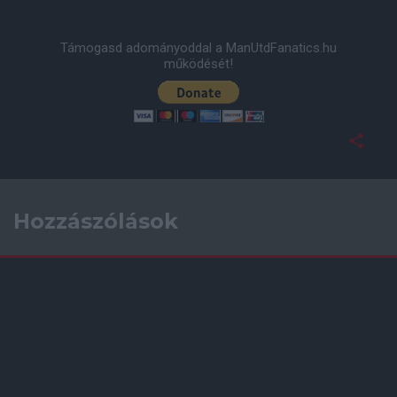
Támogasd adományoddal a ManUtdFanatics.hu
működését!
Hozzászólások