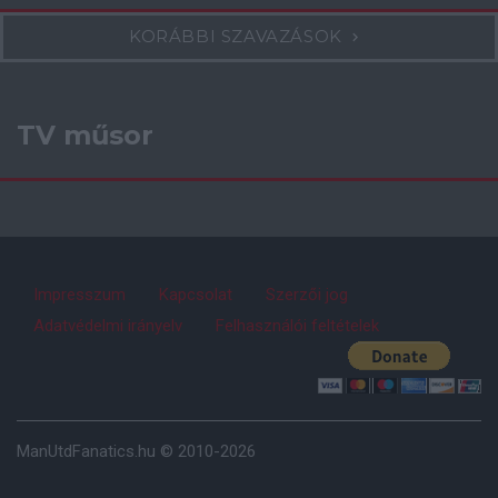
KORÁBBI SZAVAZÁSOK
TV műsor
Impresszum
Kapcsolat
Szerzői jog
Adatvédelmi irányelv
Felhasználói feltételek
ManUtdFanatics.hu © 2010-2026