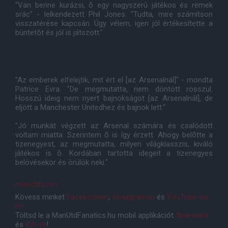
"Van benne kurázsi, õ egy nagyszerû játékos és remek
srác" - lelkendezett Phil Jones. "Tudta, mire számítson
visszatérése kapcsán. Úgy vélem, igen jól értékesítette a
büntetõt és jól is játszott."
"Az emberek elfelejtik, mit ért el [az Arsenalnál]" - mondta
Patrice Evra. "De megmutatta, nem döntött rosszul.
Hosszú ideig nem nyert bajnokságot [az Arsenalnál], de
eljött a Manchester Unitedhez és bajnok lett."
"Jó munkát végzett az Arsenal számára és csalódott
voltam miatta. Szerintem õ is így érzett. Ahogy belõtte a
tizenegyest, az megmutatta, milyen világklasszis, kiváló
játékos is õ. Kordában tartotta idegeit a tizenegyes
belövésekor és örülök neki."
manutd.com
Kövess minket
Facebookon
,
Instagramon
és
YouTube-on
is!
Töltsd le a ManUtdFanatics.hu mobil applikációt
Androidra
és
iOS-re
!