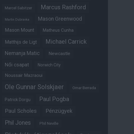
Marcus Rashford
Marcel Sabitzer
Mason Greenwood
Martin Dubravka
Mason Mount
Matheus Cunha
Michael Carrick
Matthijs de Ligt
Nemanja Matic
Newcastle
Női csapat
Norwich City
Noussair Mazraoui
Ole Gunnar Solskjaer
Omar Berrada
Paul Pogba
Patrick Dorgu
Paul Scholes
Pénzügyek
Phil Jones
Phil Neville