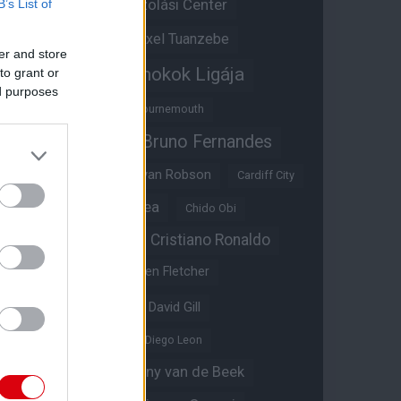
Átigazolási Center
B’s List of
Aston Villa
Átigazolások
Axel Tuanzebe
er and store
Bajnokok Ligája
to grant or
Ayden Heaven
ed purposes
Benjamin Sesko
Bournemouth
Bruno Fernandes
Brandon Williams
Bryan Mbeumo
Bryan Robson
Cardiff City
Casemiro
Chelsea
Chido Obi
Christian Eriksen
Cristiano Ronaldo
Crystal Palace
Darren Fletcher
David De Gea
David Gill
Dean Henderson
Diego Leon
Diogo Dalot
Donny van de Beek