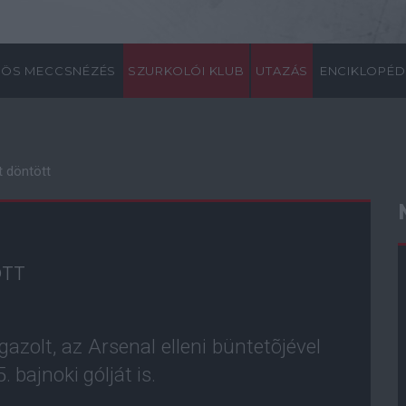
ÖS MECCSNÉZÉS
SZURKOLÓI KLUB
UTAZÁS
ENCIKLOPÉD
t döntött
ÖTT
azolt, az Arsenal elleni büntetõjével
 bajnoki gólját is.