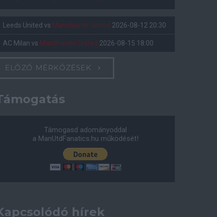
Leeds United
vs
Manchester United
2026-08-12 20:30
AC Milan
vs
Manchester United
2026-08-15 18:00
ELŐZŐ MÉRKŐZÉSEK
Támogatás
Támogasd adományoddal
a ManUtdFanatics.hu működését!
Kapcsolódó hírek