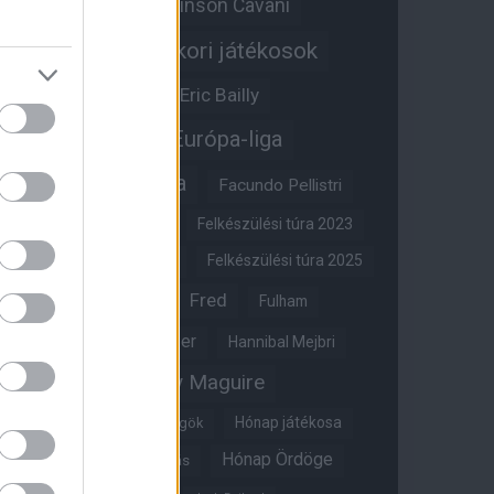
Edinson Cavani
Ed Woodward
Egykori játékosok
Edzői stáb
Érdekességek
Eric Bailly
Erik ten Hag
Európa-liga
FA-kupa
Everton
Facundo Pellistri
Felkészülési túra 2022
Felkészülési túra 2023
Felkészülési túra 2024
Felkészülési túra 2025
Fred
Fulham
Felkészülési túra 2026
Gary Neville
Glazer
Hannibal Mejbri
Harry Maguire
Harry Amass
Hónap játékosa
Híres magyar Vörös Ördögök
Hónap Ördöge
Hónap legjobbja szavazás