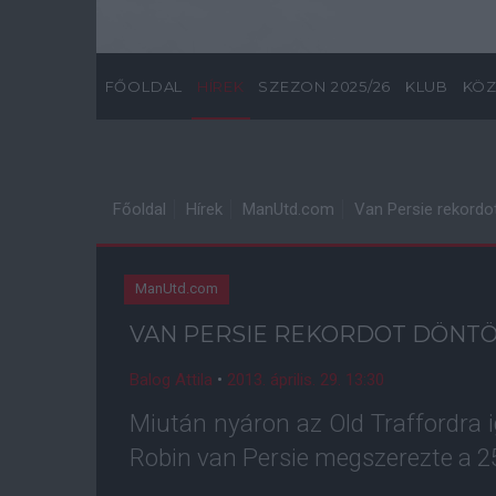
FŐOLDAL
HÍREK
SZEZON 2025/26
KLUB
KÖZ
Főoldal
Hírek
ManUtd.com
Van Persie rekordo
ManUtd.com
VAN PERSIE REKORDOT DÖNT
Balog Attila
•
2013. április. 29. 13:30
Miután nyáron az Old Traffordra ig
Robin van Persie megszerezte a 25.