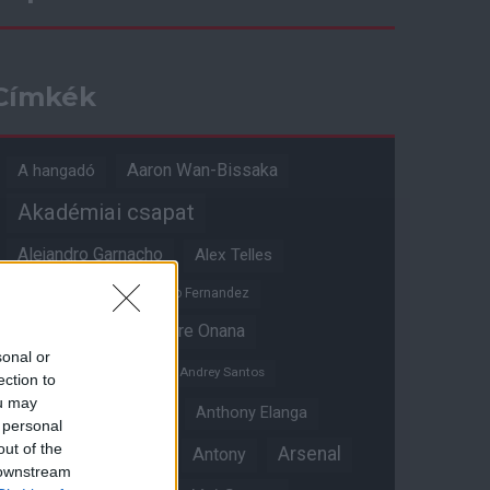
Címkék
Aaron Wan-Bissaka
A hangadó
Akadémiai csapat
Alejandro Garnacho
Alex Telles
Altay Bayindir
Alvaro Fernandez
Amad Diallo
Andre Onana
sonal or
Andreas Pereira
Andrey Santos
ection to
ou may
Angol válogatott
Anthony Elanga
 personal
out of the
Anthony Martial
Arsenal
Antony
 downstream