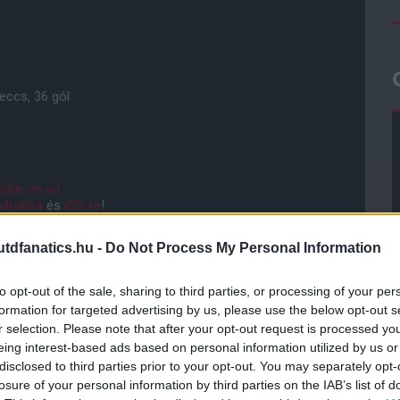
eccs, 36 gól
ube-on is!
droidra
és
iOS-re
!
dfanatics.hu -
Do Not Process My Personal Information
ManUtdFanatics.hu működését!
to opt-out of the sale, sharing to third parties, or processing of your per
formation for targeted advertising by us, please use the below opt-out s
r selection. Please note that after your opt-out request is processed y
eing interest-based ads based on personal information utilized by us or
disclosed to third parties prior to your opt-out. You may separately opt-
losure of your personal information by third parties on the IAB’s list of