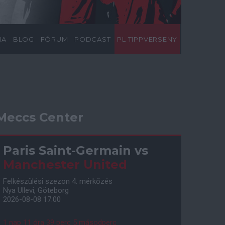
IA
BLOG
FÓRUM
PODCAST
PL TIPPVERSENY
Meccs Center
Paris Saint-Germain
vs
Manchester United
Felkészülési szezon 4. mérkőzés
Nya Ullevi, Göteborg
2026-08-08 17:00
1 nap 11 óra 39 perc 4 másodperc