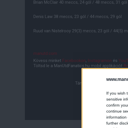
Brian McClair 40 meccs, 24 gól / 48 meccs, 31 gól
Denis Law 38 meccs, 23 gól / 44 meccs, 29 gól
Ruud van Nistelrooy 29(3) meccs, 23 gól / 44(5) m
manutd.com
Kövess minket
Facebookon
,
Instagramon
és
YouT
Töltsd le a ManUtdFanatics.hu mobil applikációt
An
www.manut
Támogasd adományoddal a 
If you wish 
sensitive in
confirm you
continue se
information 
further disc