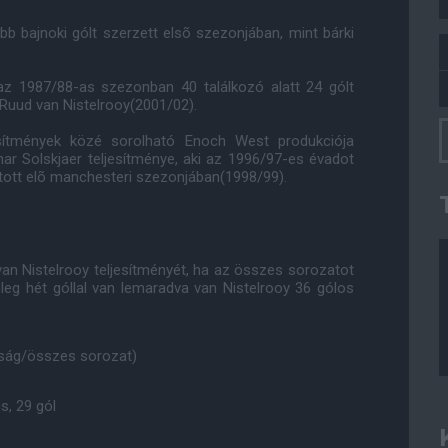
öbb bajnoki gólt szerzett elsõ szezonjában, mint bárki
 az 1987/88-as szezonban 40 találkozó alatt 24 gólt
 Ruud van Nistelrooy(2001/02).
esítmények közé sorolható Enoch West produkciója
nar Solskjaer teljesítménye, aki az 1996/97-es évadot
 jutott elõ manchesteri szezonjában(1998/99).
an Nistelrooy teljesítményét, ha az összes sorozatot
nleg hét góllal van lemaradva van Nistelrooy 36 gólos
ság/összes sorozat)
s, 29 gól