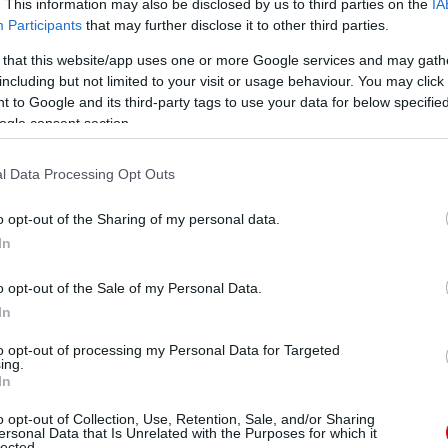
. This information may also be disclosed by us to third parties on the
IA
Participants
that may further disclose it to other third parties.
 that this website/app uses one or more Google services and may gath
including but not limited to your visit or usage behaviour. You may click 
 to Google and its third-party tags to use your data for below specifi
ogle consent section.
l Data Processing Opt Outs
o opt-out of the Sharing of my personal data.
In
o opt-out of the Sale of my Personal Data.
In
to opt-out of processing my Personal Data for Targeted
ing.
In
o opt-out of Collection, Use, Retention, Sale, and/or Sharing
ersonal Data that Is Unrelated with the Purposes for which it
lected.