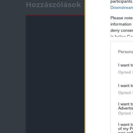
participants
Hozzászólások
Downstream 
Please note
information 
deny consent
in below Go
Persona
I want t
Opted 
I want t
Opted 
I want 
Advertis
Opted 
I want t
of my P
was col