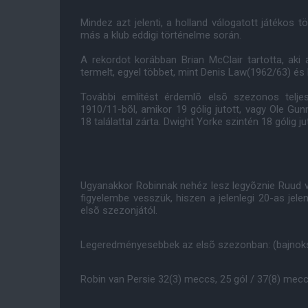
Mindez azt jelenti, a holland válogatott játékos t
más a klub eddigi történelme során.
A rekordot korábban Brian McClair tartotta, aki
termelt, egyel többet, mint Denis Law(1962/63) és
További említést érdemlõ elsõ szezonos telj
1910/11-bõl, amikor 19 gólig jutott, vagy Ole Gun
18 találattal zárta. Dwight Yorke szintén 18 gólig
Ugyanakkor Robinnak nehéz lesz legyõznie Ruud v
figyelembe vesszük, hiszen a jelenlegi 20-as jele
elsõ szezonjától.
Legeredményesebbek az elsõ szezonban: (bajnok
Robin van Persie 32(3) meccs, 25 gól / 37(8) mecc