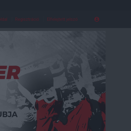
ldal
Regisztráció
Elfelejtett jelszó