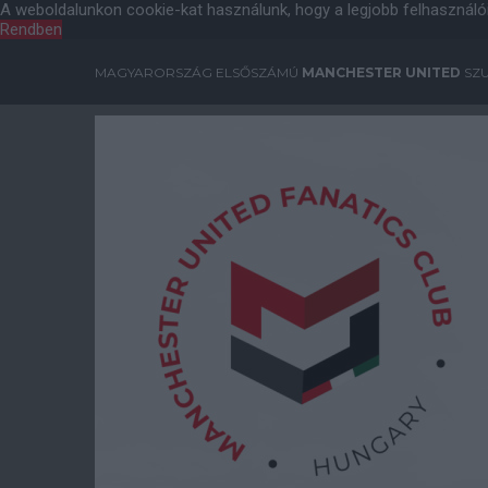
A weboldalunkon cookie-kat használunk, hogy a legjobb felhasználó
Rendben
MAGYARORSZÁG ELSŐSZÁMÚ
MANCHESTER UNITED
SZU