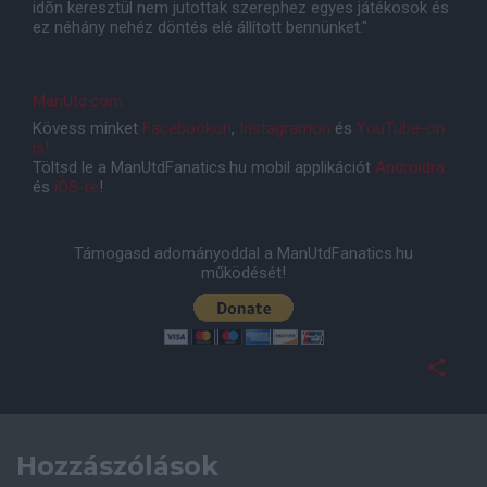
idõn keresztül nem jutottak szerephez egyes játékosok és
ez néhány nehéz döntés elé állított bennünket."
ManUtd.com
Kövess minket
Facebookon
,
Instagramon
és
YouTube-on
is!
Töltsd le a ManUtdFanatics.hu mobil applikációt
Androidra
és
iOS-re
!
Támogasd adományoddal a ManUtdFanatics.hu
működését!
Hozzászólások