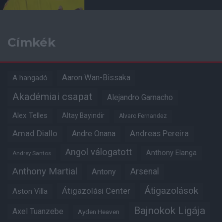
Címkék
Aaron Wan-Bissaka
A hangadó
Akadémiai csapat
Alejandro Garnacho
Alex Telles
Altay Bayindir
Alvaro Fernandez
Amad Diallo
Andre Onana
Andreas Pereira
Angol válogatott
Anthony Elanga
Andrey Santos
Anthony Martial
Arsenal
Antony
Átigazolások
Átigazolási Center
Aston Villa
Bajnokok Ligája
Axel Tuanzebe
Ayden Heaven