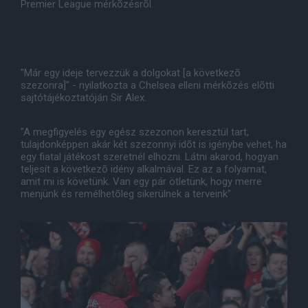
Premier League mérkõzésrõl.
"Már egy ideje tervezzük a dolgokat [a következõ
szezonra]" - nyilatkozta a Chelsea elleni mérkõzés elõtti
sajtótájékoztatóján Sir Alex.
"A megfigyelés egy egész szezonon keresztül tart,
tulajdonképpen akár két szezonnyi idõt is igénybe vehet, ha
egy fiatal játékost szeretnél elhozni. Látni akarod, hogyan
teljesít a következõ idény alkalmával. Ez az a folyamat,
amit mi is követünk. Van egy pár ötletünk, hogy merre
menjünk és remélhetõleg sikerülnek a terveink"