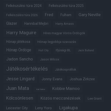
Felkészülési túra 2024
Felkészülési túra 2025
Fred
Gary Neville
Fulham
Felkészülési túra 2026
Glazer
Hannibal Mejbri
Harry Amass
Harry Maguire
Híres magyar Vörös Ördögök
Hónap játékosa
Hónap legjobbja szavazás
Hónap Ördöge
Ifjúsági BL
Hull City
Jack Butland
Jadon Sancho
Jason Wilcox
Játékosértékelés
Játékosprofilok
Jesse Lingard
Jonny Evans
Joshua Zirkzee
Juan Mata
Kobbie Mainoo
Karl Darlow
Kölcsönlesen
Közös meccsnézések
Lee Grant
Ligakupa
Leny Yoro
Leicester City