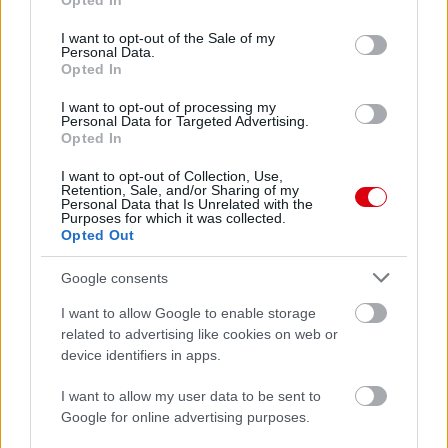
Opted In
use your data for below specified purposes in below Google
Manchester United
consent section.
I want to opt-out of the Sale of my
Personal Data.
Felkészülési szezon 4. mérkőzés
Opted In
Nya Ullevi, Göteborg
2026-08-08 17:00
I want to opt-out of processing my
Personal Data for Targeted Advertising.
Opted In
1 nap 15 óra 5 perc 43 másodperc
I want to opt-out of Collection, Use,
Retention, Sale, and/or Sharing of my
Leeds United
vs
Manchester United
2026-08-12 20:30
Personal Data that Is Unrelated with the
Purposes for which it was collected.
Opted Out
AC Milan
vs
Manchester United
2026-08-15 18:00
Google consents
ELŐZŐ MÉRKŐZÉSEK
I want to allow Google to enable storage
related to advertising like cookies on web or
Támogatás
device identifiers in apps.
I want to allow my user data to be sent to
Google for online advertising purposes.
Támogasd adományoddal
a ManUtdFanatics.hu működését!