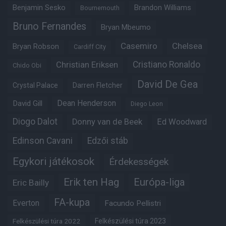
Benjamin Sesko
Brandon Williams
Bournemouth
Bruno Fernandes
Bryan Mbeumo
Casemiro
Chelsea
Bryan Robson
Cardiff City
Christian Eriksen
Cristiano Ronaldo
Chido Obi
David De Gea
Crystal Palace
Darren Fletcher
Dean Henderson
David Gill
Diego Leon
Diogo Dalot
Donny van de Beek
Ed Woodward
Edinson Cavani
Edzői stáb
Egykori játékosok
Érdekességek
Erik ten Hag
Európa-liga
Eric Bailly
FA-kupa
Everton
Facundo Pellistri
Felkészülési túra 2022
Felkészülési túra 2023