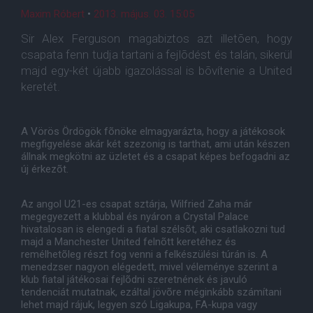
Maxim Róbert
•
2013. május. 03. 15:05
Sir Alex Ferguson magabiztos azt illetõen, hogy
csapata fenn tudja tartani a fejlõdést és talán, sikerül
majd egy-két újabb igazolással is bõvítenie a United
keretét.
A Vörös Ördögök fõnöke elmagyarázta, hogy a játékosok
megfigyelése akár két szezonig is tarthat, ami után készen
állnak megkötni az üzletet és a csapat képes befogadni az
új érkezõt.
Az angol U21-es csapat sztárja, Wilfried Zaha már
megegyezett a klubbal és nyáron a Crystal Palace
hivatalosan is elengedi a fiatal szélsõt, aki csatlakozni tud
majd a Manchester United felnõtt keretéhez és
remélhetõleg részt fog venni a felkészülési túrán is. A
menedzser nagyon elégedett, mivel véleménye szerint a
klub fiatal játékosai fejlõdni szeretnének és javuló
tendenciát mutatnak, ezáltal jövõre méginkább számítani
lehet majd rájuk, legyen szó Ligakupa, FA-kupa vagy