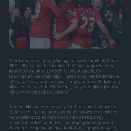
"Elõreláthatóan egy vagy két igazolásra számítunk. Szem
elõtt kell azonban tartanunk azt a tényt, hogy rengeteg
fiatal játékosunk van, akiktõl fejlõdést várunk, és
számítanunk kell majd rájuk. Figyelemmel kell követnünk a
játékosok korát is, de a lényeg, hogy pontosan tudjuk hogy
állunk és mit szeretnénk. Azt kell, hogy mondjam, jelenleg
kényelmes helyzetben vagyunk."
"Fantasztikusan erõs és mély keret áll rendelkezésünkre.
Ez az a terület, ahol nem szabad túlzásokba esni, hiszen
végül felébredsz és nem tudod mihez kezdj, hogy
mindenkit motiváltan tudj tartani. Már így is megtörtént
ebben a szezonban néhány alkalommal, hogy hosszabb