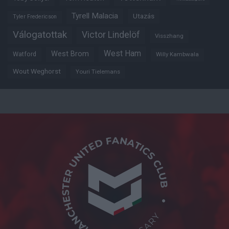
Tyrell Malacia
Utazás
Tyler Fredericson
Válogatottak
Victor Lindelöf
Visszhang
West Ham
West Brom
Watford
Willy Kambwala
Wout Weghorst
Youri Tielemans