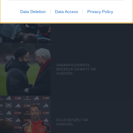
Data Deletion
Data Access
Privacy Policy
UTÁNPÓTLÁSLESEN: 4. HÉT
AMORIM ELISMERTE,
BESZÉLNI SZOKOTT SIR
ALEXSZEL
RUUD BESZÉLT SIR
ALEXSZEL