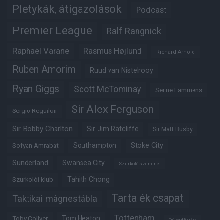
Pletykák, átigazolások
Podcast
Premier League
Ralf Rangnick
Raphaël Varane
Rasmus Højlund
Richard Arnold
Ruben Amorim
Ruud van Nistelrooy
Ryan Giggs
Scott McTominay
Senne Lammens
Sir Alex Ferguson
Sergio Reguilon
Sir Bobby Charlton
Sir Jim Ratcliffe
Sir Matt Busby
Southampton
Stoke City
Sofyan Amrabat
Sunderland
Swansea City
Szurkoló szemmel
Tahith Chong
Szurkolói klub
Tartalék csapat
Taktikai mágnestábla
Tottenham
Tom Heaton
Toby Collyer
Trófeabibliográfia