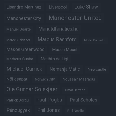
Luke Shaw
Lisandro Martinez
Liverpool
Manchester United
Manchester City
Manutdfanatics.hu
Manuel Ugarte
Marcus Rashford
Marcel Sabitzer
Martin Dubravka
Mason Greenwood
Mason Mount
Matheus Cunha
Matthijs de Ligt
Michael Carrick
Nemanja Matic
Newcastle
Női csapat
Noussair Mazraoui
Norwich City
Ole Gunnar Solskjaer
Omar Berrada
Paul Pogba
Paul Scholes
Patrick Dorgu
Phil Jones
Pénzügyek
Phil Neville