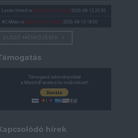
Leeds United
vs
Manchester United
2026-08-12 20:30
AC Milan
vs
Manchester United
2026-08-15 18:00
ELŐZŐ MÉRKŐZÉSEK
Támogatás
Támogasd adományoddal
a ManUtdFanatics.hu működését!
Kapcsolódó hírek