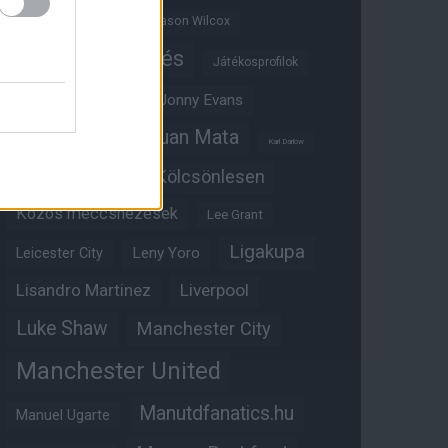
Jadon Sancho
Jason Wilcox
Játékosértékelés
Játékosprofilok
Jesse Lingard
Jonny Evans
Juan Mata
Joshua Zirkzee
Karl Darlow
Kölcsönlesen
Kobbie Mainoo
Közös meccsnézések
Lee Grant
Ligakupa
Leny Yoro
Leicester City
Lisandro Martinez
Liverpool
Luke Shaw
Manchester City
Manchester United
Manutdfanatics.hu
Manuel Ugarte