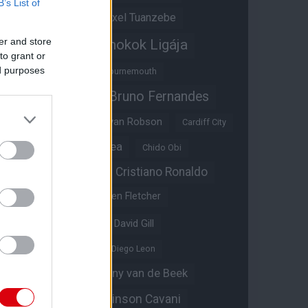
B’s List of
Átigazolások
Axel Tuanzebe
er and store
Bajnokok Ligája
Ayden Heaven
to grant or
ed purposes
Benjamin Sesko
Bournemouth
Bruno Fernandes
Brandon Williams
Bryan Mbeumo
Bryan Robson
Cardiff City
Casemiro
Chelsea
Chido Obi
Christian Eriksen
Cristiano Ronaldo
Crystal Palace
Darren Fletcher
David De Gea
David Gill
Dean Henderson
Diego Leon
Diogo Dalot
Donny van de Beek
Edinson Cavani
Ed Woodward