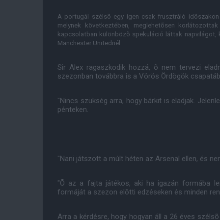
A portugál szélsõ egy igen csak frusztráló idõszakon
melynek következtében, meglehetõsen korlátozottak 
kapcsolatban különbözõ spekuláció láttak napvilágot, 
Manchester Unitednél.
Sir Alex ragaszkodik hozzá, õ nem tervezi elad
szezonban továbbra is a Vörös Ördögök csapatába
"Nincs szükség arra, hogy bárkit is eladjak. Jelen
pénteken.
"Nani játszott a múlt héten az Arsenal ellen, és ne
"Õ az a fajta játékos, aki ha igazán formába le
formáját a szezon elõtti edzéseken és minden rend
Arra a kérdésre, hogy hogyan áll a 26 éves széls