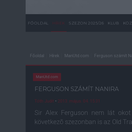
FŐOLDAL
HÍREK
SZEZON 2025/26
KLUB
KÖZ
Főoldal
Hírek
ManUtd.com
Ferguson számít N
ManUtd.com
FERGUSON SZÁMÍT NANIRA
Tóth Judit
•
2013. május. 04. 15:31
Sir Alex Ferguson nem lát okot
következõ szezonban is az Old Tra