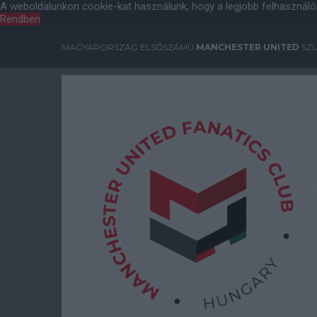
A weboldalunkon cookie-kat használunk, hogy a legjobb felhasználó
Rendben
MAGYARORSZÁG ELSŐSZÁMÚ
MANCHESTER UNITED
SZU