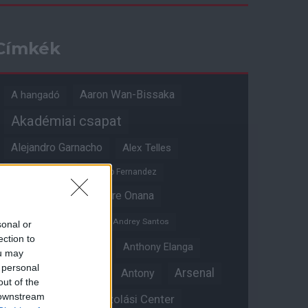
Címkék
Aaron Wan-Bissaka
A hangadó
Akadémiai csapat
Alejandro Garnacho
Alex Telles
Altay Bayindir
Alvaro Fernandez
Amad Diallo
Andre Onana
Andreas Pereira
Andrey Santos
sonal or
ection to
Angol válogatott
Anthony Elanga
ou may
 personal
Anthony Martial
Arsenal
Antony
out of the
 downstream
Átigazolási Center
Aston Villa