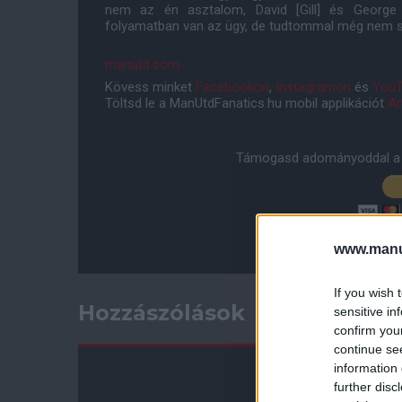
nem az én asztalom, David [Gill] és George 
folyamatban van az ügy, de tudtommal még nem s
manutd.com
Kövess minket
Facebookon
,
Instagramon
és
YouT
Töltsd le a ManUtdFanatics.hu mobil applikációt
An
Támogasd adományoddal a 
www.manut
If you wish 
Hozzászólások
sensitive in
confirm you
continue se
information 
further disc