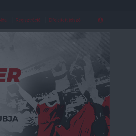
ldal
Regisztráció
Elfelejtett jelszó