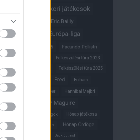
Egykori játékosok
Edzői stáb
Érdekességek
Eric Bailly
Erik ten Hag
Európa-liga
FA-kupa
Everton
Facundo Pellistri
Felkészülési túra 2022
Felkészülési túra 2023
Felkészülési túra 2024
Felkészülési túra 2025
Fred
Fulham
Felkészülési túra 2026
Gary Neville
Glazer
Hannibal Mejbri
Harry Maguire
Harry Amass
Hónap játékosa
Híres magyar Vörös Ördögök
Hónap Ördöge
Hónap legjobbja szavazás
Ifjúsági BL
Hull City
Jack Butland