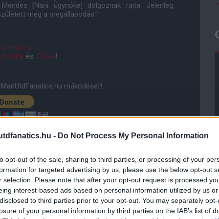
Mendes [Nani ügynöke] dolgoznak rajta. Jelenleg
zületett meg a megállapodás."
ube-on is!
droidra
és
iOS-re
!
ManUtdFanatics.hu működését!
dfanatics.hu -
Do Not Process My Personal Information
to opt-out of the sale, sharing to third parties, or processing of your per
formation for targeted advertising by us, please use the below opt-out s
r selection. Please note that after your opt-out request is processed y
eing interest-based ads based on personal information utilized by us or
disclosed to third parties prior to your opt-out. You may separately opt-
losure of your personal information by third parties on the IAB’s list of