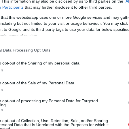
. This information may also be disclosed by us to third parties on the
IA
Participants
that may further disclose it to other third parties.
 that this website/app uses one or more Google services and may gath
including but not limited to your visit or usage behaviour. You may click 
 to Google and its third-party tags to use your data for below specifi
ogle consent section.
l Data Processing Opt Outs
o opt-out of the Sharing of my personal data.
In
o opt-out of the Sale of my Personal Data.
In
to opt-out of processing my Personal Data for Targeted
ing.
In
o opt-out of Collection, Use, Retention, Sale, and/or Sharing
ersonal Data that Is Unrelated with the Purposes for which it
lected.