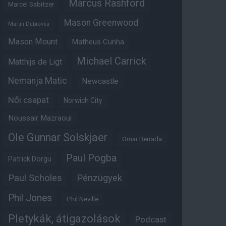
Marcus Rashford
Marcel Sabitzer
Mason Greenwood
Martin Dubravka
Mason Mount
Matheus Cunha
Michael Carrick
Matthijs de Ligt
Nemanja Matic
Newcastle
Női csapat
Norwich City
Noussair Mazraoui
Ole Gunnar Solskjaer
Omar Berrada
Paul Pogba
Patrick Dorgu
Paul Scholes
Pénzügyek
Phil Jones
Phil Neville
Pletykák, átigazolások
Podcast