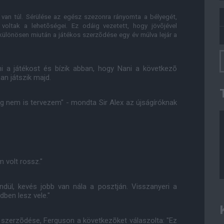
 van túl. Sérülése az egész szezonra rányomta a bélyegét,
voltak a lehetõségei. Ez odáig vezetett, hogy jövõjével
különösen miután a játékos szerzõdése egy év múlva lejár a
ni a játékost és bízik abban, hogy Nani a következõ
n játszik majd.
leg nem is tervezem" - mondta Sir Alex az újságíróknak
m volt rossz."
ndül, kevés jobb van nála a posztján. Visszanyeri a
ben lesz vele."
õ szerzõdése, Ferguson a következõket válaszolta: "Ez