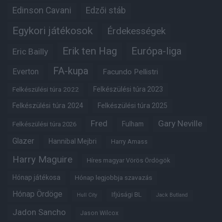
Edinson Cavani
Edzői stáb
Egykori játékosok
Érdekességek
Erik ten Hag
Európa-liga
Eric Bailly
FA-kupa
Everton
Facundo Pellistri
Felkészülési túra 2022
Felkészülési túra 2023
Felkészülési túra 2024
Felkészülési túra 2025
Fred
Gary Neville
Fulham
Felkészülési túra 2026
Glazer
Hannibal Mejbri
Harry Amass
Harry Maguire
Híres magyar Vörös Ördögök
Hónap játékosa
Hónap legjobbja szavazás
Hónap Ördöge
Ifjúsági BL
Hull City
Jack Butland
Jadon Sancho
Jason Wilcox