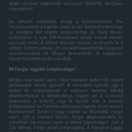
általa részben tulajdonolt versenyló, Butterfly McQueen
második lett.
Az idõpont megfelelõ, ahogy a közleményében írta.
Visszaszerezte a bajnoki címet, kiváló körülményeket hagy
az utódjára, akit régóta azonosítottak és David Moyes
szerzõdése is lejár, Gill-Woodward váltás, szóval minden
passzolt most. A United klasszis módon vezényelte le a
váltást. Semmi cirkusz, 24 óra alatt bejelentették Ferguson
visszavonulását és Moyes kinevezését. A tulajdonos
Glazer testvérek profin csinálták.
Mi Fergie legjobb tulajdonsága?
Mindig meg tudott újulni. Hány csapatot épített fel, milyen
játékosokat nevelt, igazolt? A semmibõl építette újjá a
klubot és folyamatosan a csúcson tartotta. Mindig
alkalmazkodott a kihívásokhoz, legyen az a Liverpool
letaszítása a trónról, vagy ki beszél már a komoly
költekezéssel és Cantona eltiltásával bajnoki címet szerzõ
Blackburnrõl? Aztán a nagy csaták az Arsenallal. Fergie
nyert. Jött a Chelsea kihívás, Fergie alkalmazkodott és
zsínórban háromszor nyert a United bajnokságot. Jött a
City kihívás, Fergie ismét megmutatta. A Bajnokok Ligája,