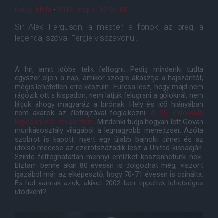
Balog Attila
•
2013. május. 12. 07:00
Sir Alex Ferguson, a mester, a fõnök, az öreg, a
legenda, szóval Fergie visszavonul.
A hír, amit idõbe telik felfogni. Pedig mindenki tudta
egyszer eljön a nap, amikor szögre akasztja a hajszárítót,
mégis lehetetlen erre készülni. Furcsa lesz, hogy majd nem
rágózik ott a kispadon, nem látjuk felugrani a góloknál, nem
látjuk ahogy magyaráz a bírónak. Hely és idõ hiányában
nem akarok az életrajzával foglalkozni.
A 25. évforduló
kapcsán már megtettem.
Mindenki tudja hogyan lett Govan
munkásosztály világából a legnagyobb menedzser. Azóta
szobrot is kapott, nyert egy újabb bajnoki címet és az
utolsó meccse az ezerötszázadik lesz a United kispadján.
Szinte felfoghatatlan mennyi emléket köszönhetünk neki.
Bíztam benne akár 80 évesen is dolgozhat még, viszont
igazából már az elképesztõ, hogy 70-71 évesen is csinálta.
És hol vannak azok, akiket 2002-ben tippeltek lehetséges
utódként?