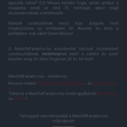
igazolta volna? Ezt Moyes kezelni fogja, aztán amikor a
magasba emeli az elsõ PL trófeáját, akkor majd
elcsendesednek a kételkedõk.
Nekünk szurkolóknak nincs más dolgunk, mint
megköszönni az emlékeket Sir Alexnek és bízni a
jelöltjében: sok sikert David Moyes!
A ManUtdFanatics.hu köszönettel tartozik tiszteletbeli
szerkesztõjének,
nistelrooy
nak ezért a cikkért és ezzel
köszöni meg Sir Alex Ferguson 26 és fél évét!
ManUtdFanatics.hu - nistelrooy -
Kövess minket
Facebookon
,
Instagramon
és
YouTube-on
is!
Töltsd le a ManUtdFanatics.hu mobil applikációt
Androidra
és
iOS-re
!
Támogasd adományoddal a ManUtdFanatics.hu
működését!