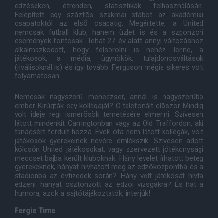
edzéseken, étrenden, statisztikák felhasználásán.
Felépített egy százfõs szakmai stábot az akadémiai
csapatoktól az elsõ csapatig. Megértette, a United
nemcsak futball klub, hanem üzlet is és a szponzori
események fontosak. Tehát 27 év alatt annyi változáshoz
alkalmazkodott, hogy felsorolni is nehéz lenne, a
játékosok, a média, ügynökök, tulajdonosváltások
(riválisoknál is) és így tovább. Ferguson mégis sikeres volt
folyamatosan.
Nemcsak nagyszerû menedzser, annál is nagyszerûbb
ember. Kirúgták egy kollégáját? Õ telefonált elõször. Mindig
volt ideje régi ismerõsök temetésére elmenni. Szívesen
látott mindenkit Carringtonban vagy az Old Traffordon, aki
tanácsért fordult hozzá. Évek óta nem látott kollégák, volt
játékosok gyerekeinek nevére emlékszik. Szívesen adott
kölcsön United játékosokat, vagy szervezett jótékonysági
meccset bajba került kluboknak. Hány levelet írhatott beteg
gyerekeknek, hányat hívhatott meg az edzõközpontba és a
stadionba az évtizedek során? Hány volt játékosát hívta
edzeni, hányat ösztönzött az edzõi vizsgákra? És hát a
humora, azok a sajtótájékoztatók, interjúk!
Fergie Time