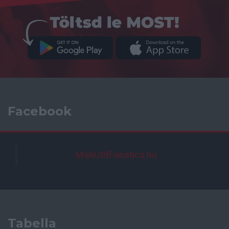
Facebook
ManUtdFanatics.hu
Tabella