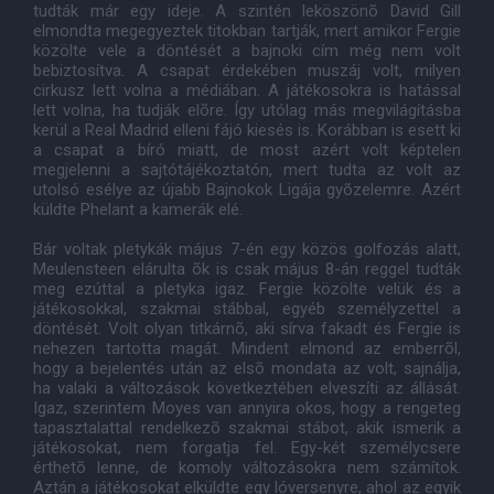
tudták már egy ideje. A szintén leköszönõ David Gill
elmondta megegyeztek titokban tartják, mert amikor Fergie
közölte vele a döntését a bajnoki cím még nem volt
bebiztosítva. A csapat érdekében muszáj volt, milyen
cirkusz lett volna a médiában. A játékosokra is hatással
lett volna, ha tudják elõre. Így utólag más megvilágításba
kerül a Real Madrid elleni fájó kiesés is. Korábban is esett ki
a csapat a bíró miatt, de most azért volt képtelen
megjelenni a sajtótájékoztatón, mert tudta az volt az
utolsó esélye az újabb Bajnokok Ligája gyõzelemre. Azért
küldte Phelant a kamerák elé.
Bár voltak pletykák május 7-én egy közös golfozás alatt,
Meulensteen elárulta õk is csak május 8-án reggel tudták
meg ezúttal a pletyka igaz. Fergie közölte velük és a
játékosokkal, szakmai stábbal, egyéb személyzettel a
döntését. Volt olyan titkárnõ, aki sírva fakadt és Fergie is
nehezen tartotta magát. Mindent elmond az emberrõl,
hogy a bejelentés után az elsõ mondata az volt, sajnálja,
ha valaki a változások következtében elveszíti az állását.
Igaz, szerintem Moyes van annyira okos, hogy a rengeteg
tapasztalattal rendelkezõ szakmai stábot, akik ismerik a
játékosokat, nem forgatja fel. Egy-két személycsere
érthetõ lenne, de komoly változásokra nem számítok.
Aztán a játékosokat elküldte egy lóversenyre, ahol az egyik