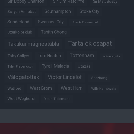
Sir Bobby Charlton
Sir Jim Ratcliffe
Sir Matt Busby
Southampton
Stoke City
Sofyan Amrabat
Sunderland
Swansea City
Szurkoló szemmel
Tahith Chong
Szurkolói klub
Tartalék csapat
Taktikai mágnestábla
Tottenham
Tom Heaton
Toby Collyer
Trófeabibliográfia
Tyrell Malacia
Utazás
Tyler Fredericson
Válogatottak
Victor Lindelöf
Visszhang
West Ham
West Brom
Watford
Willy Kambwala
Wout Weghorst
Youri Tielemans