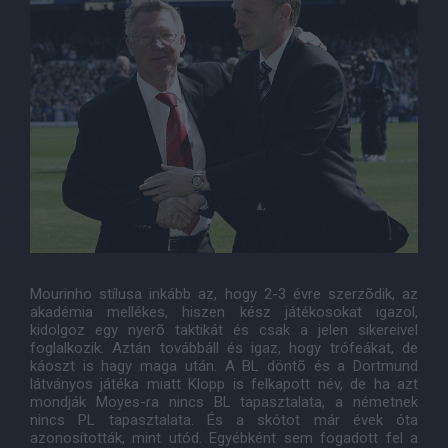
Mourinho stílusa inkább az, hogy 2-3 évre szerzõdik, az
akadémia mellékes, hiszen kész játékosokat igazol,
kidolgoz egy nyerõ taktikát és csak a jelen sikereivel
foglalkozik. Aztán továbbáll és igaz, hogy trófeákat, de
káoszt is hagy maga után. A BL döntõ és a Dortmund
látványos játéka miatt Klopp is felkapott név, de ha azt
mondják Moyes-ra nincs BL tapasztalata, a németnek
nincs PL tapasztalata. És a skótot már évek óta
azonosították, mint utód. Egyébként sem fogadott fel a