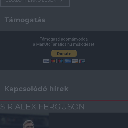
ELŐZŐ MÉRKŐZÉSEK
Támogatás
Támogasd adományoddal
a ManUtdFanatics.hu működését!
Kapcsolódó hírek
SIR ALEX FERGUSON