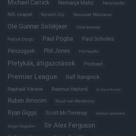
Michael Carrick
Nemanja Matic
Newcastle
Női csapat
Noussair Mazraoui
Norwich City
Ole Gunnar Solskjaer
Omar Berrada
Paul Pogba
Paul Scholes
Patrick Dorgu
Phil Jones
Pénzügyek
Phil Neville
Pletykák, átigazolások
Podcast
Premier League
Ralf Rangnick
Raphaël Varane
Rasmus Højlund
Richard Arnold
Ruben Amorim
Ruud van Nistelrooy
Ryan Giggs
Scott McTominay
Senne Lammens
Sir Alex Ferguson
Sergio Reguilon