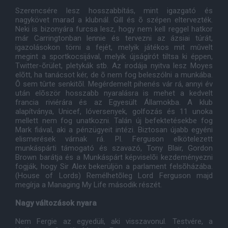
Szerencsére lesz hosszabbítás, mint igazgató és
nagykövet marad a klubnál. Gill és õ szépen eltervezték.
Neki is bizonyára furcsa lesz, hogy nem kell reggel hatkor
már Carringtonban lennie és tervezni az ázsiai túrát,
igazolásokon törni a fejét, melyik játékos mit mûvelt
megint a sportkocsijával, melyik újságírót tiltsa ki éppen,
Twitter-õrület, pletykák stb. Az irodája nyitva lesz Moyes
elõtt, ha tanácsot kér, de õ nem fog beleszólni a munkába.
Õ sem tûrte senkitõl. Megérdemelt pihenés vár rá, annyi év
után elõször hosszabb nyaralásra is mehet a kedvelt
francia riviérára és az Egyesült Államokba. A klub
alapítványa, Unicef, lóversenyek, golfozás és 11 unoka
mellett nem fog unatkozni. Talán új befektetésekbe fog
Mark fiával, aki a pénzügyeit intézi. Biztosan újabb egyéni
elismerések várnak rá. Pl. Ferguson elkötelezett
munkáspárti támogató és szavazó, Tony Blair, Gordon
Brown barátja és a Munkáspárt képviselõi kezdeményezni
fogják, hogy Sir Alex bekerüljön a parlament felsõházába.
(House of Lords) Remélhetõleg Lord Ferguson majd
megírja a Managing My Life második részét.
Nagy változások nyara
Nem Fergie az egyedüli, aki visszavonul. Testvére, a