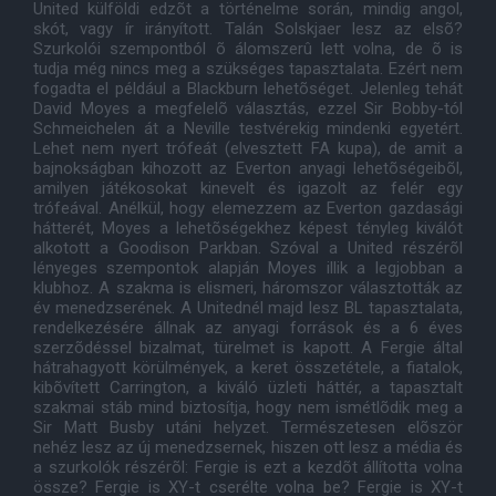
United külföldi edzõt a történelme során, mindig angol,
skót, vagy ír irányított. Talán Solskjaer lesz az elsõ?
Szurkolói szempontból õ álomszerû lett volna, de õ is
tudja még nincs meg a szükséges tapasztalata. Ezért nem
fogadta el például a Blackburn lehetõséget. Jelenleg tehát
David Moyes a megfelelõ választás, ezzel Sir Bobby-tól
Schmeichelen át a Neville testvérekig mindenki egyetért.
Lehet nem nyert trófeát (elvesztett FA kupa), de amit a
bajnokságban kihozott az Everton anyagi lehetõségeibõl,
amilyen játékosokat kinevelt és igazolt az felér egy
trófeával. Anélkül, hogy elemezzem az Everton gazdasági
hátterét, Moyes a lehetõségekhez képest tényleg kiválót
alkotott a Goodison Parkban. Szóval a United részérõl
lényeges szempontok alapján Moyes illik a legjobban a
klubhoz. A szakma is elismeri, háromszor választották az
év menedzserének. A Unitednél majd lesz BL tapasztalata,
rendelkezésére állnak az anyagi források és a 6 éves
szerzõdéssel bizalmat, türelmet is kapott. A Fergie által
hátrahagyott körülmények, a keret összetétele, a fiatalok,
kibõvített Carrington, a kiváló üzleti háttér, a tapasztalt
szakmai stáb mind biztosítja, hogy nem ismétlõdik meg a
Sir Matt Busby utáni helyzet. Természetesen elõször
nehéz lesz az új menedzsernek, hiszen ott lesz a média és
a szurkolók részérõl: Fergie is ezt a kezdõt állította volna
össze? Fergie is XY-t cserélte volna be? Fergie is XY-t