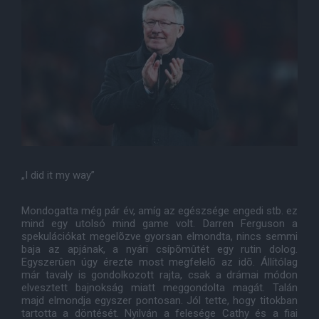
„I did it my way”
Mondogatta még pár év, amíg az egészsége engedi stb. ez
mind egy utolsó mind game volt. Darren Ferguson a
spekulációkat megelõzve gyorsan elmondta, nincs semmi
baja az apjának, a nyári csípõmûtét egy rutin dolog.
Egyszerûen úgy érezte most megfelelõ az idõ. Állítólag
már tavaly is gondolkozott rajta, csak a drámai módon
elvesztett bajnokság miatt meggondolta magát. Talán
majd elmondja egyszer pontosan. Jól tette, hogy titokban
tartotta a döntését. Nyilván a felesége Cathy és a fiai