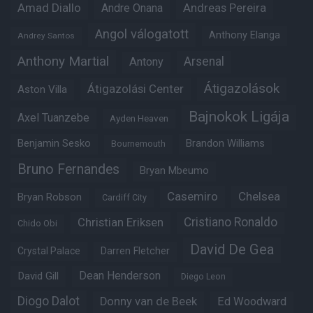
Amad Diallo
Andre Onana
Andreas Pereira
Angol válogatott
Anthony Elanga
Andrey Santos
Anthony Martial
Arsenal
Antony
Átigazolások
Átigazolási Center
Aston Villa
Bajnokok Ligája
Axel Tuanzebe
Ayden Heaven
Benjamin Sesko
Brandon Williams
Bournemouth
Bruno Fernandes
Bryan Mbeumo
Casemiro
Chelsea
Bryan Robson
Cardiff City
Christian Eriksen
Cristiano Ronaldo
Chido Obi
David De Gea
Crystal Palace
Darren Fletcher
Dean Henderson
David Gill
Diego Leon
Diogo Dalot
Donny van de Beek
Ed Woodward