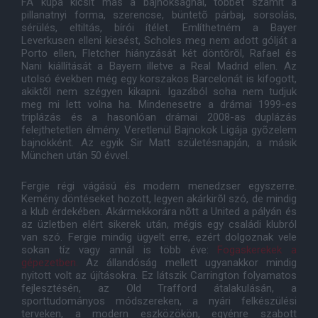
FA kupa kicsit más a bajnokságnál, többet számít a
pillanatnyi forma, szerencse, büntetõ párbaj, sorsolás,
sérülés, eltiltás, bírói ítélet. Említhetném a Bayer
Leverkusen elleni kiesést, Scholes meg nem adott gólját a
Porto ellen, Fletcher hiányzását két döntõrõl, Rafael és
Nani kiállítását a Bayern illetve a Real Madrid ellen. Az
utolsó években még egy korszakos Barcelonát is kifogott,
akiktõl nem szégyen kikapni. Igazából soha nem tudjuk
meg mi lett volna ha. Mindenesetre a drámai 1999-es
triplázás és a hasonlóan drámai 2008-as duplázás
felejthetetlen élmény. Veretlenül Bajnokok Ligája gyõzelem
bajnokként. Az egyik Sir Matt születésnapján, a másik
München után 50 évvel.
Fergie régi vágású és modern menedzser egyszerre.
Kemény döntéseket hozott, legyen akárkirõl szó, de mindig
a klub érdekében. Akármekkorára nõtt a United a pályán és
az üzletben elért sikerek után, mégis egy családi klubról
van szó. Fergie mindig ügyelt erre, ezért dolgoznak vele
sokan tíz vagy annál is több éve:
Fogaskerekek a
gépezetben.
Az állandóság mellett ugyanakkor mindig
nyitott volt az újításokra. Ez látszik Carrington folyamatos
fejlesztésén, az Old Trafford átalakulásán, a
sporttudományos módszereken, a nyári felkészülési
terveken, a modern eszközökön, egyénre szabott