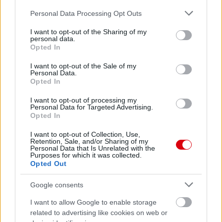
Please note that this website/app uses one or more Google
Personal Data Processing Opt Outs
services and may gather and store information including but
not limited to your visit or usage behaviour. You may click to
I want to opt-out of the Sharing of my
personal data.
grant or deny consent to Google and its third-party tags to
Opted In
use your data for below specified purposes in below Google
consent section.
I want to opt-out of the Sale of my
Personal Data.
Opted In
I want to opt-out of processing my
Personal Data for Targeted Advertising.
Opted In
I want to opt-out of Collection, Use,
Retention, Sale, and/or Sharing of my
Personal Data that Is Unrelated with the
Purposes for which it was collected.
Opted Out
Google consents
I want to allow Google to enable storage
related to advertising like cookies on web or