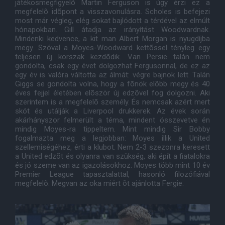
játékosmegfigyelõ Martin Ferguson is úgy érzi ez a
megfelelõ idõpont a visszavonulásra. Scholes is befejezi
most már végleg, elég sokat bajlódott a térdével az elmúlt
hónapokban. Gill átadja az irányítást Woodwardnak.
Mindenki kedvence, a kit man Albert Morgan is nyugdíjba
megy. Szóval a Moyes-Woodward kettõssel tényleg egy
teljesen új korszak kezdõdik. Van Persie talán nem
gondolta, csak egy évet dolgozhat Fergusonnal, de ez az
egy év is valóra váltotta az álmát: végre bajnok lett. Talán
Giggs se gondolta volna, hogy a fõnök elõbb megy és 40
éves fejjel életében elõször új edzõvel fog dolgozni. Aki
szerintem is a megfelelõ személy. És nemcsak azért mert
skót és utálják a Liverpool drukkerek. Az évek során
akárhányszor felmerült a téma, mindent összevetve én
mindig Moyes-ra tippeltem. Mint mindig Sir Bobby
fogalmazta meg a legjobban: Moyes illik a United
szellemiségéhez, érti a klubot. Nem 2-3 szezonra keresett
a United edzõt és olyanra van szükség, aki épít a fiatalokra
és jó szeme van az igazolásokhoz. Moyes több mint 10 év
Premier League tapasztalattal, hasonló filozófiával
megfelelõ. Megvan az oka miért õt ajánlotta Fergie.