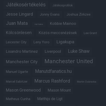
Játékosértékelés
Játékosprofilok
Jesse Lingard
Jonny Evans
Joshua Zirkzee
Juan Mata
Kobbie Mainoo
Karl Darlow
Kölcsönlesen
Közös meccsnézések
Lee Grant
Ligakupa
Leny Yoro
Leicester City
Luke Shaw
Lisandro Martinez
Liverpool
Manchester United
Manchester City
Manutdfanatics.hu
Manuel Ugarte
Marcus Rashford
Marcel Sabitzer
Martin Dubravka
Mason Greenwood
Mason Mount
Matheus Cunha
Matthijs de Ligt