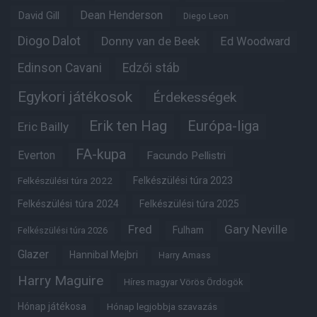
Dean Henderson
David Gill
Diego Leon
Diogo Dalot
Donny van de Beek
Ed Woodward
Edinson Cavani
Edzői stáb
Egykori játékosok
Érdekességek
Erik ten Hag
Európa-liga
Eric Bailly
FA-kupa
Everton
Facundo Pellistri
Felkészülési túra 2022
Felkészülési túra 2023
Felkészülési túra 2024
Felkészülési túra 2025
Fred
Gary Neville
Fulham
Felkészülési túra 2026
Glazer
Hannibal Mejbri
Harry Amass
Harry Maguire
Híres magyar Vörös Ördögök
Hónap játékosa
Hónap legjobbja szavazás