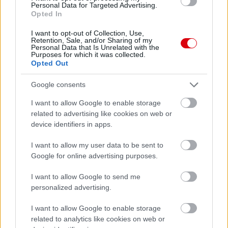
Personal Data for Targeted Advertising.
Opted In
Meccs Center
I want to opt-out of Collection, Use,
Retention, Sale, and/or Sharing of my
Personal Data that Is Unrelated with the
Purposes for which it was collected.
Opted Out
Paris Saint-Germain
vs
Manchester United
Google consents
I want to allow Google to enable storage
Felkészülési szezon 4. mérkőzés
Nya Ullevi, Göteborg
related to advertising like cookies on web or
2026-08-08 17:00
device identifiers in apps.
I want to allow my user data to be sent to
1 nap 23 óra 59 perc 6 másodperc
Google for online advertising purposes.
Leeds United
vs
Manchester United
2026-08-12 20:30
I want to allow Google to send me
personalized advertising.
AC Milan
vs
Manchester United
2026-08-15 18:00
I want to allow Google to enable storage
related to analytics like cookies on web or
ELŐZŐ MÉRKŐZÉSEK