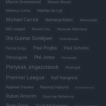
Mason Greenwood
Mason Mount
Matheus Cunha
Matthijs de Ligt
Michael Carrick
Nemanja Matic
Newcastle
Női csapat
Noussair Mazraoui
Norwich City
Ole Gunnar Solskjaer
Omar Berrada
Paul Pogba
Paul Scholes
Patrick Dorgu
Phil Jones
Pénzügyek
Phil Neville
Pletykák, átigazolások
Podcast
Premier League
Ralf Rangnick
Raphaël Varane
Rasmus Højlund
Richard Arnold
Ruben Amorim
Ruud van Nistelrooy
Ryan Giggs
Scott McTominay