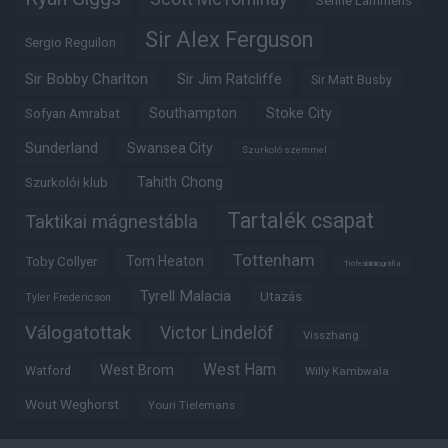
Senne Lammens
Sir Alex Ferguson
Sergio Reguilon
Sir Bobby Charlton
Sir Jim Ratcliffe
Sir Matt Busby
Southampton
Stoke City
Sofyan Amrabat
Sunderland
Swansea City
Szurkoló szemmel
Tahith Chong
Szurkolói klub
Tartalék csapat
Taktikai mágnestábla
Tottenham
Tom Heaton
Toby Collyer
Trófeabibliográfia
Tyrell Malacia
Utazás
Tyler Fredericson
Válogatottak
Victor Lindelöf
Visszhang
West Ham
West Brom
Watford
Willy Kambwala
Wout Weghorst
Youri Tielemans