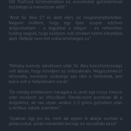
Old Trafford történelmében és szeretnénk gyõzelemmel
tisztelegni a menedzser elõtt."
"Amit Sir Alex 27 év alatt elért, az megismételhetetlen.
Nagyon örültem, hogy egy ilyen szuper edzõvel
dolgozhattam - a legjobbal a világon - és rettentõen
boldog vagyok, hogy esélyem volt címeket nyerni irányítása
alatt. Nélküle nem lett volna lehetséges ez."
"Néhány komoly sérülésem után Sir Alex kulcsfontosságú
volt abban, hogy növeljem az önbizalmam. Négyszemközt
elmondta, mennyire szüksége van rám a Unitednek, ami
kulcs volt a felépülésem során."
"De mindig emlékszem haragjára is, amit egy rossz meccs
után mutatott az öltözõben. Rendszerint pozitívan áll a
dolgokhoz, de van olyan, amikor 2-3 gólos gyõzelem után
is kritikus velünk szemben."
"Gyakran úgy jön be, mint aki éppen ki akarja osztani a
játékosokat, aztán mindenkit becsap és viccelõdni kezd."