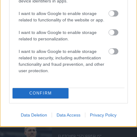
device identifiers in apps.
I want to allow Google to enable storage
Támogatás
related to functionality of the website or app.
I want to allow Google to enable storage
Támogasd adományoddal
related to personalization.
a ManUtdFanatics.hu működését!
I want to allow Google to enable storage
related to security, including authentication
functionality and fraud prevention, and other
user protection.
Kapcsolódó hírek
CONFIRM
SIR ALEX FERGUSON
Data Deletion
Data Access
Privacy Policy
FLETCHER "SZÜRREÁLIS"