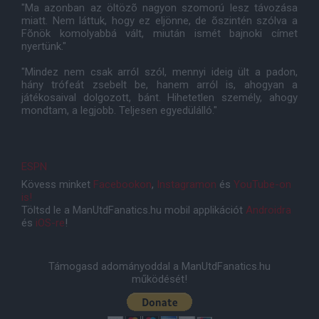
"Ma azonban az öltözõ nagyon szomorú lesz távozása
miatt. Nem láttuk, hogy ez eljönne, de õszintén szólva a
Fõnök komolyabbá vált, miután ismét bajnoki címet
nyertünk."
"Mindez nem csak arról szól, mennyi ideig ült a padon,
hány trófeát zsebelt be, hanem arról is, ahogyan a
játékosaival dolgozott, bánt. Hihetetlen személy, ahogy
mondtam, a legjobb. Teljesen egyedülálló."
ESPN
Kövess minket
Facebookon
,
Instagramon
és
YouTube-on
is!
Töltsd le a ManUtdFanatics.hu mobil applikációt
Androidra
és
iOS-re
!
Támogasd adományoddal a ManUtdFanatics.hu
működését!