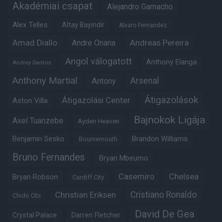
Akadémiai csapat
Alejandro Garnacho
Alex Telles
Altay Bayindir
Alvaro Fernandez
Amad Diallo
Andre Onana
Andreas Pereira
Angol válogatott
Anthony Elanga
Andrey Santos
Anthony Martial
Arsenal
Antony
Átigazolások
Átigazolási Center
Aston Villa
Bajnokok Ligája
Axel Tuanzebe
Ayden Heaven
Benjamin Sesko
Brandon Williams
Bournemouth
Bruno Fernandes
Bryan Mbeumo
Casemiro
Chelsea
Bryan Robson
Cardiff City
Christian Eriksen
Cristiano Ronaldo
Chido Obi
David De Gea
Crystal Palace
Darren Fletcher