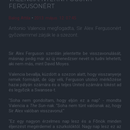
FERGUSONÉRT
Balog Attila
•
2013. május. 12. 07:45
Antonio Valencia megfogadta, Sir Alex Fergusonért
gyõzelemmel zárják le a szezont.
Sir Alex Ferguson szerdán jelentette be visszavonulását,
másnap pedig már az új menedzser nevét is tudni lehetett,
aki nem más, mint David Moyes.
Valencia bevallja, küzdött a szezon alatt, hogy visszanyerje
remek formáját, de úgy véli, Ferguson utolsó mérkõzése
hazai pályán számára és a teljes United számára lökést ad
és legyõzik a Swansea-t.
"Soha nem gondoltam, hogy eljön ez a nap" - mondta
Valencia a
The Sun
-nak. "Soha nem tûnt valósnak az, hogy
Sir Alex valóban visszavonul."
"Ez egy nagyon érzelmes nap lesz és a Fõnök minden
éljenzést megérdemel a szurkolóktól. Nagy nap lesz ez az