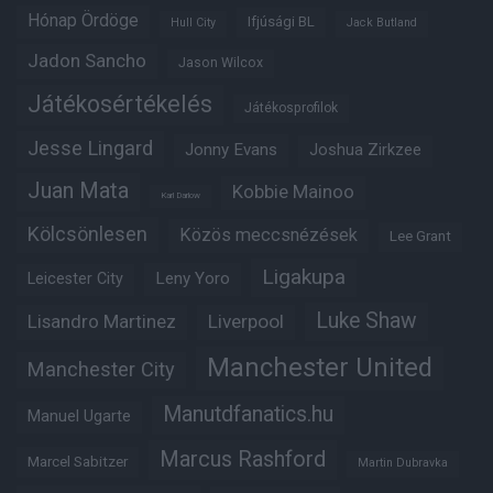
Hónap Ördöge
Ifjúsági BL
Hull City
Jack Butland
Jadon Sancho
Jason Wilcox
Játékosértékelés
Játékosprofilok
Jesse Lingard
Jonny Evans
Joshua Zirkzee
Juan Mata
Kobbie Mainoo
Karl Darlow
Kölcsönlesen
Közös meccsnézések
Lee Grant
Ligakupa
Leny Yoro
Leicester City
Luke Shaw
Lisandro Martinez
Liverpool
Manchester United
Manchester City
Manutdfanatics.hu
Manuel Ugarte
Marcus Rashford
Marcel Sabitzer
Martin Dubravka