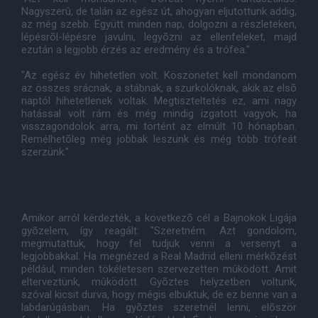
Nagyszerû, de talán az egész út, ahogyan eljutottunk addig,
az még szebb. Együtt minden nap, dolgozni a részleteken,
lépésrõl-lépésre javulni, legyõzni az ellenfeleket, majd
ezután a legjobb érzés az eredmény és a trófea."
"Az egész év hihetetlen volt. Köszönetet kell mondanom
az összes srácnak, a stábnak, a szurkolóknak, akik az elsõ
naptól hihetetlenek voltak. Megtiszteltetés ez, ami nagy
hatással volt rám és még mindig izgatott vagyok, ha
visszagondolok arra, mi történt az elmúlt 10 hónapban.
Remélhetõleg még jobbak leszünk és még több trófeát
szerzünk."
Amikor arról kérdezték, a következõ cél a Bajnokok Ligája
gyõzelem, így reagált: "Szeretném. Azt gondolom,
megmutattuk, hogy fel tudjuk venni a versenyt a
legjobbakkal. Ha megnézed a Real Madrid elleni mérkõzést
például, minden tökéletesen szervezetten mûködött. Amit
elterveztünk, mûködött. Gyõztes helyzetben voltunk,
szóval kicsit durva, hogy mégis elbuktuk, de ez benne van a
labdarúgásban. Ha gyõztes szeretnél lenni, elõször