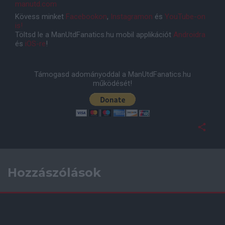
manutd.com
Kövess minket
Facebookon
,
Instagramon
és
YouTube-on
is!
Töltsd le a ManUtdFanatics.hu mobil applikációt
Androidra
és
iOS-re
!
Támogasd adományoddal a ManUtdFanatics.hu
működését!
Hozzászólások