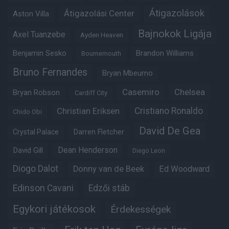
Átigazolások
Átigazolási Center
Aston Villa
Bajnokok Ligája
Axel Tuanzebe
Ayden Heaven
Benjamin Sesko
Brandon Williams
Bournemouth
Bruno Fernandes
Bryan Mbeumo
Casemiro
Chelsea
Bryan Robson
Cardiff City
Christian Eriksen
Cristiano Ronaldo
Chido Obi
David De Gea
Crystal Palace
Darren Fletcher
Dean Henderson
David Gill
Diego Leon
Diogo Dalot
Donny van de Beek
Ed Woodward
Edinson Cavani
Edzői stáb
Egykori játékosok
Érdekességek