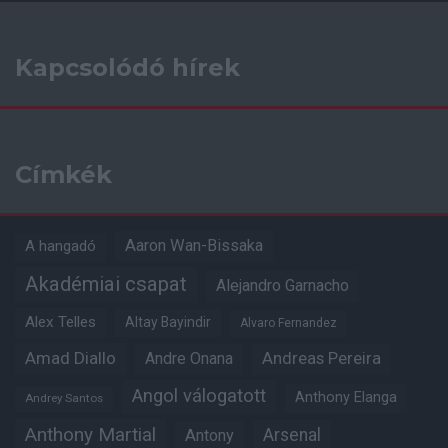
Kapcsolódó hírek
Címkék
Aaron Wan-Bissaka
A hangadó
Akadémiai csapat
Alejandro Garnacho
Alex Telles
Altay Bayindir
Alvaro Fernandez
Amad Diallo
Andre Onana
Andreas Pereira
Angol válogatott
Anthony Elanga
Andrey Santos
Anthony Martial
Arsenal
Antony