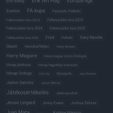
Erik ten Hag
Európa-liga
Eric Bailly
FA-kupa
Everton
Facundo Pellistri
Felkészülési túra 2022
Felkészülési túra 2023
Felkészülési túra 2024
Felkészülési túra 2025
Fred
Gary Neville
Fulham
Felkészülési túra 2026
Glazer
Hannibal Mejbri
Harry Amass
Harry Maguire
Híres magyar Vörös Ördögök
Hónap játékosa
Hónap legjobbja szavazás
Hónap Ördöge
Ifjúsági BL
Hull City
Jack Butland
Jadon Sancho
Jason Wilcox
Játékosértékelés
Játékosprofilok
Jesse Lingard
Jonny Evans
Joshua Zirkzee
Juan Mata
Kobbie Mainoo