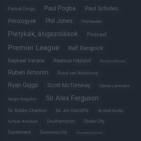
Paul Pogba
Paul Scholes
Patrick Dorgu
Phil Jones
Pénzügyek
Phil Neville
Pletykák, átigazolások
Podcast
Premier League
Ralf Rangnick
Raphaël Varane
Rasmus Højlund
Richard Arnold
Ruben Amorim
Ruud van Nistelrooy
Ryan Giggs
Scott McTominay
Senne Lammens
Sir Alex Ferguson
Sergio Reguilon
Sir Bobby Charlton
Sir Jim Ratcliffe
Sir Matt Busby
Southampton
Stoke City
Sofyan Amrabat
Sunderland
Swansea City
Szurkoló szemmel