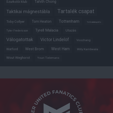
Tahith Chong
Szurkolói klub
Tartalék csapat
Taktikai mágnestábla
Tottenham
Tom Heaton
Toby Collyer
Trófeabibliográfia
Tyrell Malacia
Utazás
Tyler Fredericson
Válogatottak
Victor Lindelöf
Visszhang
West Ham
West Brom
Watford
Willy Kambwala
Wout Weghorst
Youri Tielemans