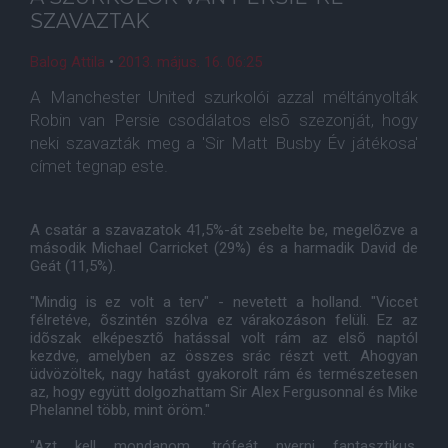
SZAVAZTAK
Balog Attila
•
2013. május. 16. 06:25
A Manchester United szurkolói azzal méltányolták
Robin van Persie csodálatos elsõ szezonját, hogy
neki szavazták meg a 'Sir Matt Busby Év játékosa'
címet tegnap este.
A csatár a szavazatok 41,5%-át zsebelte be, megelõzve a
második Michael Carricket (29%) és a harmadik David de
Geát (11,5%).
"Mindig is ez volt a terv" - nevetett a holland. "Viccet
félretéve, õszintén szólva ez várakozáson felüli. Ez az
idõszak elképesztõ hatással volt rám az elsõ naptól
kezdve, amelyben az összes srác részt vett. Ahogyan
üdvözöltek, nagy hatást gyakorolt rám és természetesen
az, hogy együtt dolgozhattam Sir Alex Fergusonnal és Mike
Phelannel több, mint öröm."
"Azt kell mondanom, trófeát nyerni fantasztikus.