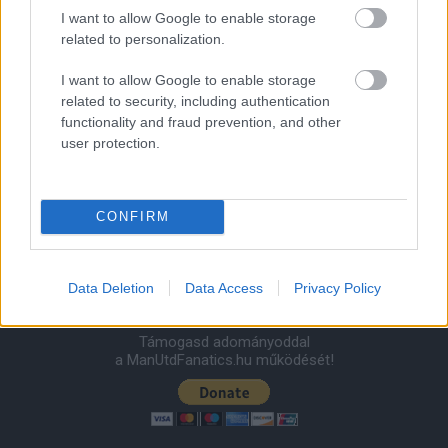
2026-08-08 17:00
I want to allow Google to enable storage
related to personalization.
0 nap 4 óra 52 perc 41 másodperc
I want to allow Google to enable storage
related to security, including authentication
Leeds United
vs
Manchester United
2026-08-12 20:30
functionality and fraud prevention, and other
user protection.
AC Milan
vs
Manchester United
2026-08-15 18:00
ELŐZŐ MÉRKŐZÉSEK
CONFIRM
Támogatás
Data Deletion
Data Access
Privacy Policy
Támogasd adományoddal
a ManUtdFanatics.hu működését!