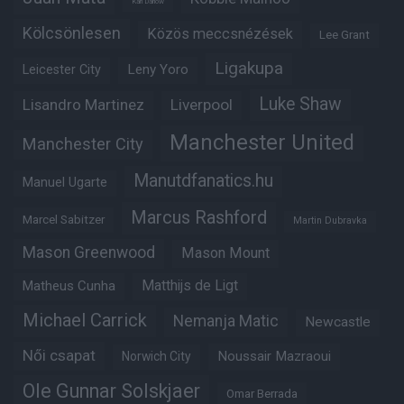
Karl Darlow
Kölcsönlesen
Közös meccsnézések
Lee Grant
Ligakupa
Leny Yoro
Leicester City
Luke Shaw
Lisandro Martinez
Liverpool
Manchester United
Manchester City
Manutdfanatics.hu
Manuel Ugarte
Marcus Rashford
Marcel Sabitzer
Martin Dubravka
Mason Greenwood
Mason Mount
Matheus Cunha
Matthijs de Ligt
Michael Carrick
Nemanja Matic
Newcastle
Női csapat
Noussair Mazraoui
Norwich City
Ole Gunnar Solskjaer
Omar Berrada