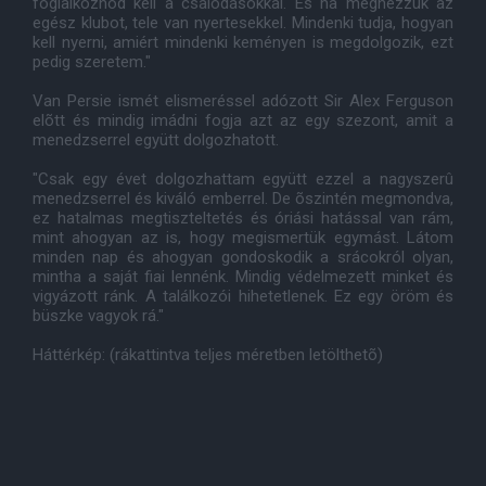
foglalkoznod kell a csalódásokkal. És ha megnézzük az
egész klubot, tele van nyertesekkel. Mindenki tudja, hogyan
kell nyerni, amiért mindenki keményen is megdolgozik, ezt
pedig szeretem."
Van Persie ismét elismeréssel adózott Sir Alex Ferguson
elõtt és mindig imádni fogja azt az egy szezont, amit a
menedzserrel együtt dolgozhatott.
"Csak egy évet dolgozhattam együtt ezzel a nagyszerû
menedzserrel és kiváló emberrel. De õszintén megmondva,
ez hatalmas megtiszteltetés és óriási hatással van rám,
mint ahogyan az is, hogy megismertük egymást. Látom
minden nap és ahogyan gondoskodik a srácokról olyan,
mintha a saját fiai lennénk. Mindig védelmezett minket és
vigyázott ránk. A találkozói hihetetlenek. Ez egy öröm és
büszke vagyok rá."
Háttérkép: (rákattintva teljes méretben letölthetõ)