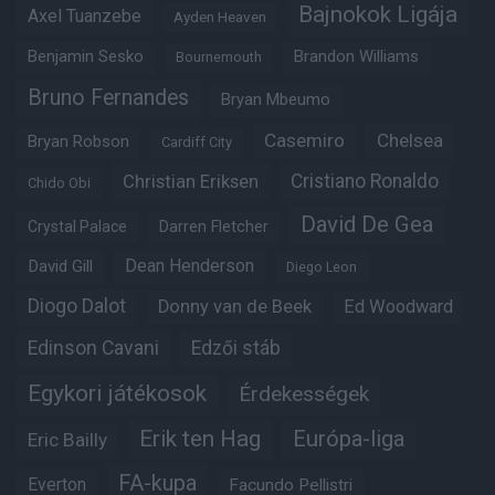
Bajnokok Ligája
Axel Tuanzebe
Ayden Heaven
Benjamin Sesko
Brandon Williams
Bournemouth
Bruno Fernandes
Bryan Mbeumo
Casemiro
Chelsea
Bryan Robson
Cardiff City
Christian Eriksen
Cristiano Ronaldo
Chido Obi
David De Gea
Crystal Palace
Darren Fletcher
Dean Henderson
David Gill
Diego Leon
Diogo Dalot
Donny van de Beek
Ed Woodward
Edinson Cavani
Edzői stáb
Egykori játékosok
Érdekességek
Erik ten Hag
Európa-liga
Eric Bailly
FA-kupa
Everton
Facundo Pellistri