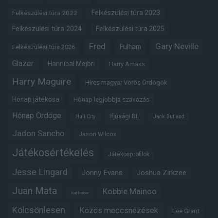
Felkészülési túra 2022
Felkészülési túra 2023
Felkészülési túra 2024
Felkészülési túra 2025
Fred
Gary Neville
Fulham
Felkészülési túra 2026
Glazer
Hannibal Mejbri
Harry Amass
Harry Maguire
Híres magyar Vörös Ördögök
Hónap játékosa
Hónap legjobbja szavazás
Hónap Ördöge
Ifjúsági BL
Hull City
Jack Butland
Jadon Sancho
Jason Wilcox
Játékosértékelés
Játékosprofilok
Jesse Lingard
Jonny Evans
Joshua Zirkzee
Juan Mata
Kobbie Mainoo
Karl Darlow
Kölcsönlesen
Közös meccsnézések
Lee Grant