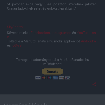
"A jövõben 6-os vagy 8-as poszton szeretnék játszani.
Onnan tudok helyzetet és gólokat kialakítani."
SkySports
Kövess minket
Facebookon
,
Instagramon
és
YouTube-on
is!
Töltsd le a ManUtdFanatics.hu mobil applikációt
Androidra
és
iOS-re
!
Támogasd adományoddal a ManUtdFanatics.hu
működését!