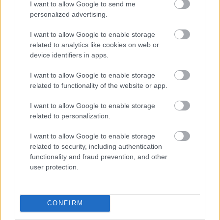
a ManUtdFanatics.hu működését!
I want to allow Google to send me
personalized advertising.
I want to allow Google to enable storage
related to analytics like cookies on web or
device identifiers in apps.
Kapcsolódó hírek
I want to allow Google to enable storage
related to functionality of the website or app.
PLETYKÁK, ÁTIGAZOLÁSOK
I want to allow Google to enable storage
related to personalization.
I want to allow Google to enable storage
related to security, including authentication
ELŐREHALADOTT
functionality and fraud prevention, and other
TÁRGYALÁSOKAT FOLYTAT A
user protection.
UNITED TIELEMANSRÓL
CONFIRM