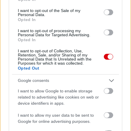
Paris Saint-Germain
vs
use your data for below specified purposes in below Google
consent section.
I want to opt-out of the Sale of my
Manchester United
Personal Data.
Opted In
Felkészülési szezon 4. mérkőzés
Nya Ullevi, Göteborg
I want to opt-out of processing my
Personal Data for Targeted Advertising.
2026-08-08 17:00
Opted In
I want to opt-out of Collection, Use,
Retention, Sale, and/or Sharing of my
Personal Data that Is Unrelated with the
Leeds United
vs
Manchester United
2026-08-12 20:30
Purposes for which it was collected.
Opted Out
AC Milan
vs
Manchester United
2026-08-15 18:00
Google consents
ELŐZŐ MÉRKŐZÉSEK
I want to allow Google to enable storage
related to advertising like cookies on web or
device identifiers in apps.
Támogatás
I want to allow my user data to be sent to
Google for online advertising purposes.
Támogasd adományoddal