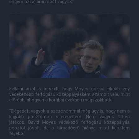
engem azzá, ami most vagyok."
Fellaini arról is beszélt, hogy Moyes sokkal inkább egy
védekezõbb felfogású középpályásként számolt vele, mint
elõrébb, ahogyan a korábbi években megszokhatta.
"Elégedett vagyok a szezonommal még úgy is, hogy nem a
legjobb posztomon szerepeltem. Nem vagyok 10-es
játékos. David Moyes védekezõ felfogású középpályás
posztot jósolt, de a támadóerõ hiánya miatt kerültem
feljebb."