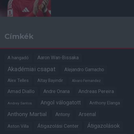
Címkék
Aaron Wan-Bissaka
A hangadó
Akadémiai csapat
Alejandro Garnacho
Alex Telles
Altay Bayindir
Alvaro Fernandez
Amad Diallo
Andre Onana
Andreas Pereira
Angol válogatott
Anthony Elanga
Andrey Santos
Anthony Martial
Arsenal
Antony
Átigazolások
Átigazolási Center
Aston Villa