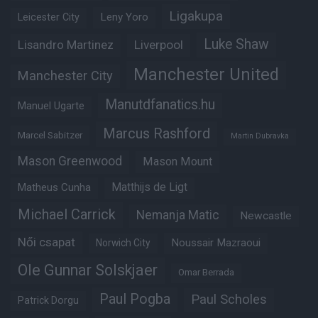
Ligakupa
Leny Yoro
Leicester City
Luke Shaw
Lisandro Martinez
Liverpool
Manchester United
Manchester City
Manutdfanatics.hu
Manuel Ugarte
Marcus Rashford
Marcel Sabitzer
Martin Dubravka
Mason Greenwood
Mason Mount
Matheus Cunha
Matthijs de Ligt
Michael Carrick
Nemanja Matic
Newcastle
Női csapat
Noussair Mazraoui
Norwich City
Ole Gunnar Solskjaer
Omar Berrada
Paul Pogba
Paul Scholes
Patrick Dorgu