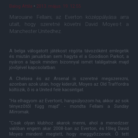
Balog Attila
•
2013. május. 19. 12:55
Marouane Fellaini, az Everton középpályása arra
utalt, hogy szeretné követni David Moyes-t a
Manchester Unitedhez.
A belga válogatott játékost régóta távozóként emlegetik
és miután januárban sem hagyta el a Goodison Parkot, a
nyáron a lapok minden bizonnyal ismét találgatnak majd
jövõjével kapcsolatban.
A Chelsea és az Arsenal is szeretné megszerezni,
azonban azok után, hogy kiderült, Moyes az Old Traffordra
költözik, õ is a United felé kacsintgat.
"Ha elhagyom az Evertont, hangsúlyozom ha, akkor az sok
tényezõtõl függ majd" - mondta Fellaini a
Sunday
Mirror
nak.
"Csak olyan klubhoz akarok menni, ahol a menedzser
valóban engem akar. 2008-ban az Everton, és fõleg David
Moyes mindent megtett, hogy meggyõzzenek. Õ tett