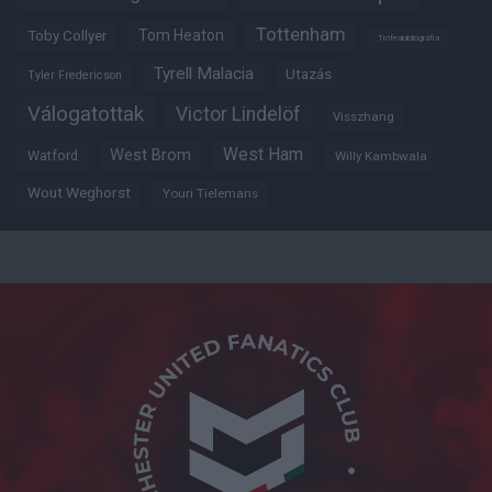
Tottenham
Tom Heaton
Toby Collyer
Trófeabibliográfia
Tyrell Malacia
Utazás
Tyler Fredericson
Válogatottak
Victor Lindelöf
Visszhang
West Ham
West Brom
Watford
Willy Kambwala
Wout Weghorst
Youri Tielemans