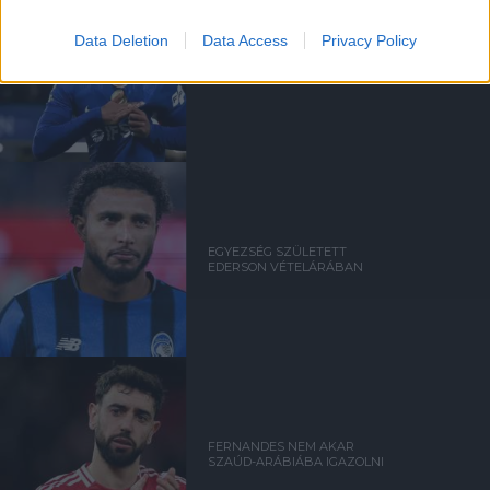
Data Deletion
Data Access
Privacy Policy
ANDREY SANTOSRÓL
MEGEGYEZETT A UNITED A
CHELSEA-VEL - SAJTÓHÍR
EGYEZSÉG SZÜLETETT
EDERSON VÉTELÁRÁBAN
FERNANDES NEM AKAR
SZAÚD-ARÁBIÁBA IGAZOLNI