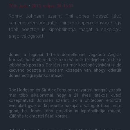
Tóth Judit
•
2013. május. 30. 16:01
Ronny Johnsen szerint Phil Jones hosszú távú
karrierje szempontjából mindenképpen elõnyös, hogy
több poszton is kipróbálhatja magát a sokoldalú
angol válogatott.
Jones a tegnapi 1-1-es döntetlennel végzõdõ Anglia-
Írország barátságos találkozó második félidejében állt be a
jobbhátsó posztra. Bár játszott már középpályásként is, de
kedvenc posztja a védelem közepén van, ahogy kiderült
Jones eddigi nyilatkozataiból.
Roy Hodgson és Sir Alex Ferguson egyaránt hangsúlyozták
már több alkalommal, hogy a 21 éves játékos kiváló
középhátvéd. Johnsen szerint, aki a Unitedben eltöltött
évei alatt gyakran képviselte hazáját a válogatottban, nem
gond, ha Jones több poszton is kipróbálhatja magát,
különös tekintettel fiatal korára.