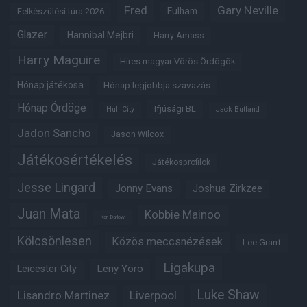
Fred
Gary Neville
Fulham
Felkészülési túra 2026
Glazer
Hannibal Mejbri
Harry Amass
Harry Maguire
Híres magyar Vörös Ördögök
Hónap játékosa
Hónap legjobbja szavazás
Hónap Ördöge
Ifjúsági BL
Hull City
Jack Butland
Jadon Sancho
Jason Wilcox
Játékosértékelés
Játékosprofilok
Jesse Lingard
Jonny Evans
Joshua Zirkzee
Juan Mata
Kobbie Mainoo
Karl Darlow
Kölcsönlesen
Közös meccsnézések
Lee Grant
Ligakupa
Leny Yoro
Leicester City
Luke Shaw
Lisandro Martinez
Liverpool