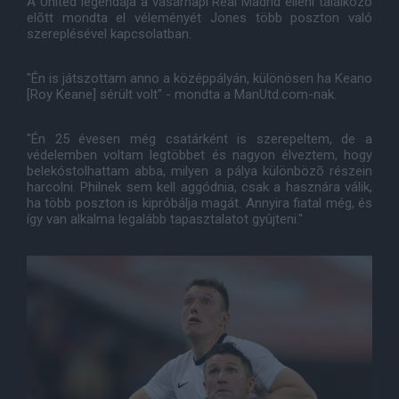
A United legendája a vasárnapi Real Madrid elleni találkozó
elõtt mondta el véleményét Jones több poszton való
szereplésével kapcsolatban.
"Én is játszottam anno a középpályán, különösen ha Keano
[Roy Keane] sérült volt" - mondta a ManUtd.com-nak.
"Én 25 évesen még csatárként is szerepeltem, de a
védelemben voltam legtöbbet és nagyon élveztem, hogy
belekóstolhattam abba, milyen a pálya különbözõ részein
harcolni. Philnek sem kell aggódnia, csak a hasznára válik,
ha több poszton is kipróbálja magát. Annyira fiatal még, és
így van alkalma legalább tapasztalatot gyûjteni."