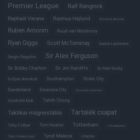
Premier League
Ralf Rangnick
Raphaël Varane
Rasmus Højlund
Richard Arnold
Ruben Amorim
Ruud van Nistelrooy
Ryan Giggs
Scott McTominay
Senne Lammens
Sir Alex Ferguson
Sergio Reguilon
Sir Bobby Charlton
Sir Jim Ratcliffe
Sir Matt Busby
Southampton
Stoke City
Sofyan Amrabat
Sunderland
Swansea City
Szurkoló szemmel
Tahith Chong
Szurkolói klub
Tartalék csapat
Taktikai mágnestábla
Tottenham
Tom Heaton
Toby Collyer
Trófeabibliográfia
Tyrell Malacia
Utazás
Tyler Fredericson