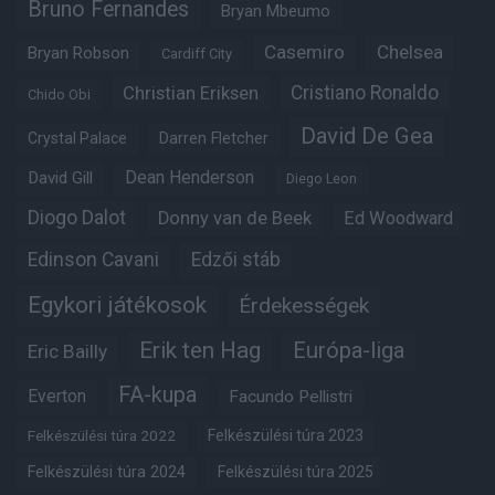
Bruno Fernandes
Bryan Mbeumo
Casemiro
Chelsea
Bryan Robson
Cardiff City
Christian Eriksen
Cristiano Ronaldo
Chido Obi
David De Gea
Crystal Palace
Darren Fletcher
Dean Henderson
David Gill
Diego Leon
Diogo Dalot
Donny van de Beek
Ed Woodward
Edinson Cavani
Edzői stáb
Egykori játékosok
Érdekességek
Erik ten Hag
Európa-liga
Eric Bailly
FA-kupa
Everton
Facundo Pellistri
Felkészülési túra 2022
Felkészülési túra 2023
Felkészülési túra 2024
Felkészülési túra 2025