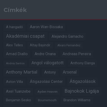
Címkék
Aaron Wan-Bissaka
A hangadó
Akadémiai csapat
Alejandro Garnacho
Alex Telles
Altay Bayindir
Alvaro Fernandez
Amad Diallo
Andre Onana
Andreas Pereira
Angol válogatott
Anthony Elanga
Andrey Santos
Anthony Martial
Arsenal
Antony
Átigazolások
Átigazolási Center
Aston Villa
Bajnokok Ligája
Axel Tuanzebe
Ayden Heaven
Benjamin Sesko
Brandon Williams
Bournemouth