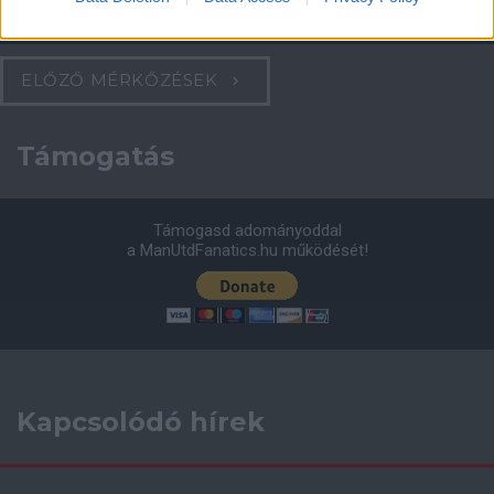
AC Milan
vs
Manchester United
2026-08-15 18:00
ELŐZŐ MÉRKŐZÉSEK
Támogatás
Támogasd adományoddal
a ManUtdFanatics.hu működését!
Kapcsolódó hírek