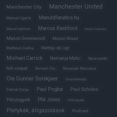
Manchester United
Manchester City
Manutdfanatics.hu
Manuel Ugarte
Marcus Rashford
Marcel Sabitzer
Martin Dubravka
Mason Greenwood
Mason Mount
Matheus Cunha
Matthijs de Ligt
Michael Carrick
Nemanja Matic
Newcastle
Női csapat
Noussair Mazraoui
Norwich City
Ole Gunnar Solskjaer
Omar Berrada
Paul Pogba
Paul Scholes
Patrick Dorgu
Phil Jones
Pénzügyek
Phil Neville
Pletykák, átigazolások
Podcast