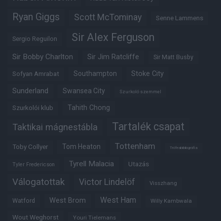
Ryan Giggs
Scott McTominay
Senne Lammens
Sir Alex Ferguson
Sergio Reguilon
Sir Bobby Charlton
Sir Jim Ratcliffe
Sir Matt Busby
Southampton
Stoke City
Sofyan Amrabat
Sunderland
Swansea City
Szurkoló szemmel
Tahith Chong
Szurkolói klub
Tartalék csapat
Taktikai mágnestábla
Tottenham
Tom Heaton
Toby Collyer
Trófeabibliográfia
Tyrell Malacia
Utazás
Tyler Fredericson
Válogatottak
Victor Lindelöf
Visszhang
West Ham
West Brom
Watford
Willy Kambwala
Wout Weghorst
Youri Tielemans