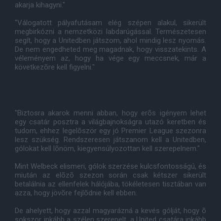
akarja kihagyni."
"Válogatott pályafutásam elég szépen alakul, sikerült
megbirkózni a nemzetközi labdarúgással. Természetesen
segít, hogy a Unitedben játszom, ahol mindig lesz nyomás.
De nem engedheted meg magadnak, hogy visszatekints. A
véleményem az, hogy ha vége egy meccsnek, már a
következõre kell figyelni."
"Biztosra akarok menni abban, hogy erõs igényem lehet
egy csatár posztra a világbajnokságra utazó keretben és
tudom, ehhez legelõször egy jó Premier League szezonra
lesz szükség. Rendszeresen játszanom kell a Unitedben,
gólokat kell lõnöm, kiegyensúlyozottan kell szerepelnem."
Mint Welbeck elismeri, gólok szerzése kulcsfontosságú, és
miután az elõzõ szezon során csak kétszer sikerült
betalálnia az ellenfelek hálójába, tökéletesen tisztában van
azza, hogy jövõre fejlõdnie kell ebben.
De ahelyett, hogy azzal magyarázná a kevés gólját, hogy õ
sokszor inkább a szélen szerepelt, a United csatára inkább