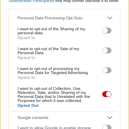
Downstream Participants
that may further disclose it to other
third parties.
Please note that this website/app uses one or more Google
Personal Data Processing Opt Outs
services and may gather and store information including but
not limited to your visit or usage behaviour. You may click to
I want to opt-out of the Sharing of my
personal data.
grant or deny consent to Google and its third-party tags to
Opted In
use your data for below specified purposes in below Google
consent section.
I want to opt-out of the Sale of my
Personal Data.
Opted In
I want to opt-out of processing my
Personal Data for Targeted Advertising.
Opted In
I want to opt-out of Collection, Use,
Retention, Sale, and/or Sharing of my
Personal Data that Is Unrelated with the
Purposes for which it was collected.
Opted Out
Google consents
I want to allow Google to enable storage