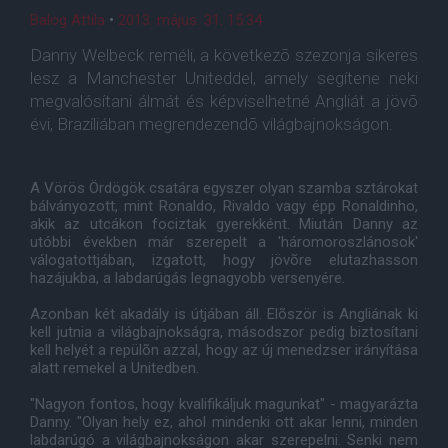
Balog Attila
•
2013. május. 31. 15:34
Danny Welbeck reméli, a következõ szezonja sikeres
lesz a Manchester Uniteddel, amely segítene neki
megvalósítani álmát és képviselhetné Angliát a jövõ
évi, Brazíliában megrendezendõ világbajnokságon.
A Vörös Ördögök csatára egyszer olyan szamba sztárokat
bálványozott, mint Ronaldo, Rivaldo vagy épp Ronaldinho,
akik az utcákon fociztak gyerekként. Miután Danny az
utóbbi években már szerepelt a 'háromoroszlánosok'
válogatottjában, izgatott, hogy jövõre elutazhasson
hazájukba, a labdarúgás legnagyobb versenyére.
Azonban két akadály is útjában áll. Elõször is Angliának ki
kell jutnia a világbajnokságra, másodszor pedig biztosítani
kell helyét a repülõn azzal, hogy az új menedzser irányítása
alatt remekel a Unitedben.
"Nagyon fontos, hogy kvalifikáljuk magunkat" - magyarázta
Danny. "Olyan hely ez, ahol mindenki ott akar lenni, minden
labdarúgó a világbajnokságon akar szerepelni. Senki nem