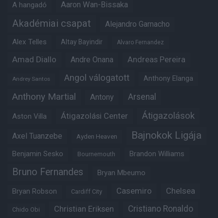
Aaron Wan-Bissaka
A hangadó
Akadémiai csapat
Alejandro Garnacho
Alex Telles
Altay Bayindir
Alvaro Fernandez
Amad Diallo
Andre Onana
Andreas Pereira
Angol válogatott
Anthony Elanga
Andrey Santos
Anthony Martial
Arsenal
Antony
Átigazolások
Átigazolási Center
Aston Villa
Bajnokok Ligája
Axel Tuanzebe
Ayden Heaven
Benjamin Sesko
Brandon Williams
Bournemouth
Bruno Fernandes
Bryan Mbeumo
Casemiro
Chelsea
Bryan Robson
Cardiff City
Christian Eriksen
Cristiano Ronaldo
Chido Obi