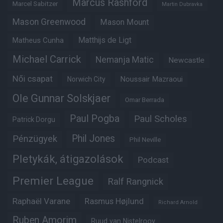
Marcus Rashford
Marcel Sabitzer
Martin Dubravka
Mason Greenwood
Mason Mount
Matheus Cunha
Matthijs de Ligt
Michael Carrick
Nemanja Matic
Newcastle
Női csapat
Noussair Mazraoui
Norwich City
Ole Gunnar Solskjaer
Omar Berrada
Paul Pogba
Paul Scholes
Patrick Dorgu
Phil Jones
Pénzügyek
Phil Neville
Pletykák, átigazolások
Podcast
Premier League
Ralf Rangnick
Raphaël Varane
Rasmus Højlund
Richard Arnold
Ruben Amorim
Ruud van Nistelrooy