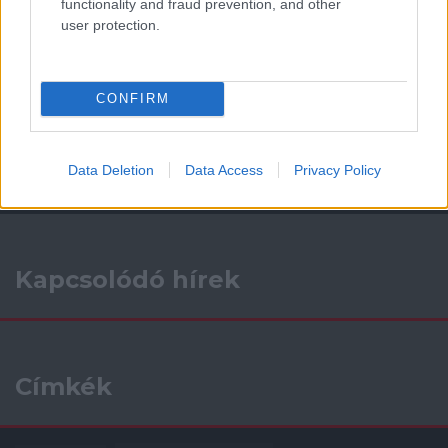
functionality and fraud prevention, and other
user protection.
Támogatás
CONFIRM
Támogasd adományoddal
a ManUtdFanatics.hu működését!
Data Deletion
Data Access
Privacy Policy
Kapcsolódó hírek
Címkék