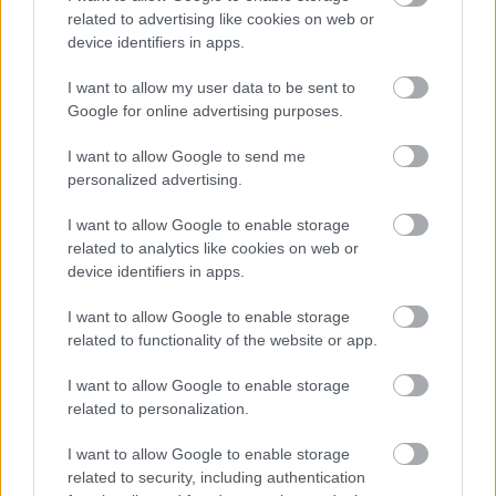
related to advertising like cookies on web or
Meccs Center
device identifiers in apps.
I want to allow my user data to be sent to
Google for online advertising purposes.
Paris Saint-Germain
vs
I want to allow Google to send me
Manchester United
personalized advertising.
Felkészülési szezon 4. mérkőzés
I want to allow Google to enable storage
Nya Ullevi, Göteborg
related to analytics like cookies on web or
2026-08-08 17:00
device identifiers in apps.
0 nap 9 óra 6 perc 25 másodperc
I want to allow Google to enable storage
related to functionality of the website or app.
Leeds United
vs
Manchester United
2026-08-12 20:30
I want to allow Google to enable storage
AC Milan
vs
Manchester United
2026-08-15 18:00
related to personalization.
I want to allow Google to enable storage
ELŐZŐ MÉRKŐZÉSEK
related to security, including authentication