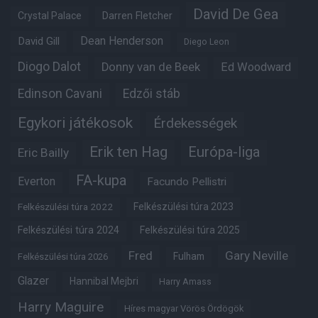
David De Gea
Crystal Palace
Darren Fletcher
Dean Henderson
David Gill
Diego Leon
Diogo Dalot
Donny van de Beek
Ed Woodward
Edinson Cavani
Edzői stáb
Egykori játékosok
Érdekességek
Erik ten Hag
Európa-liga
Eric Bailly
FA-kupa
Everton
Facundo Pellistri
Felkészülési túra 2022
Felkészülési túra 2023
Felkészülési túra 2024
Felkészülési túra 2025
Fred
Gary Neville
Fulham
Felkészülési túra 2026
Glazer
Hannibal Mejbri
Harry Amass
Harry Maguire
Híres magyar Vörös Ördögök