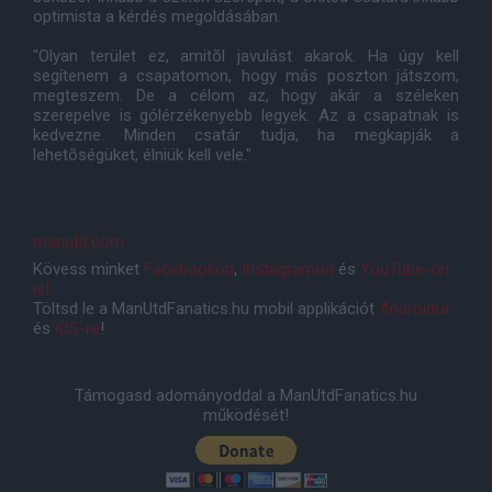
optimista a kérdés megoldásában.
"Olyan terület ez, amitõl javulást akarok. Ha úgy kell
segítenem a csapatomon, hogy más poszton játszom,
megteszem. De a célom az, hogy akár a széleken
szerepelve is gólérzékenyebb legyek. Az a csapatnak is
kedvezne. Minden csatár tudja, ha megkapják a
lehetõségüket, élniük kell vele."
manutd.com
Kövess minket
Facebookon
,
Instagramon
és
YouTube-on
is!
Töltsd le a ManUtdFanatics.hu mobil applikációt
Androidra
és
iOS-re
!
Támogasd adományoddal a ManUtdFanatics.hu
működését!