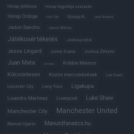
Hónap játékosa
Hónap legjobbja szavazás
Hónap Ördöge
Ifjúsági BL
Hull City
Jack Butland
Jadon Sancho
Jason Wilcox
Játékosértékelés
Játékosprofilok
Jesse Lingard
Jonny Evans
Joshua Zirkzee
Juan Mata
Kobbie Mainoo
Karl Darlow
Kölcsönlesen
Közös meccsnézések
Lee Grant
Ligakupa
Leny Yoro
Leicester City
Luke Shaw
Lisandro Martinez
Liverpool
Manchester United
Manchester City
Manutdfanatics.hu
Manuel Ugarte