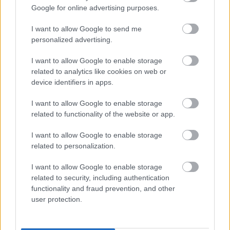
Manchester United
Google for online advertising purposes.
Felkészülési szezon 4. mérkőzés
I want to allow Google to send me
Nya Ullevi, Göteborg
2026-08-08 17:00
personalized advertising.
I want to allow Google to enable storage
related to analytics like cookies on web or
device identifiers in apps.
Leeds United
vs
Manchester United
2026-08-12 20:30
AC Milan
vs
Manchester United
2026-08-15 18:00
I want to allow Google to enable storage
related to functionality of the website or app.
ELŐZŐ MÉRKŐZÉSEK
I want to allow Google to enable storage
related to personalization.
Támogatás
I want to allow Google to enable storage
related to security, including authentication
functionality and fraud prevention, and other
Támogasd adományoddal
user protection.
a ManUtdFanatics.hu működését!