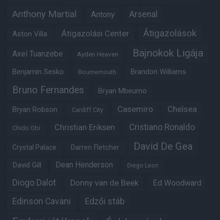
Anthony Martial
Arsenal
Antony
Átigazolások
Átigazolási Center
Aston Villa
Bajnokok Ligája
Axel Tuanzebe
Ayden Heaven
Benjamin Sesko
Brandon Williams
Bournemouth
Bruno Fernandes
Bryan Mbeumo
Casemiro
Chelsea
Bryan Robson
Cardiff City
Christian Eriksen
Cristiano Ronaldo
Chido Obi
David De Gea
Crystal Palace
Darren Fletcher
Dean Henderson
David Gill
Diego Leon
Diogo Dalot
Donny van de Beek
Ed Woodward
Edinson Cavani
Edzői stáb