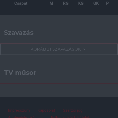
Csapat
M
RG
KG
GK
P
Szavazás
KORÁBBI SZAVAZÁSOK
TV műsor
Impresszum
Kapcsolat
Szerzői jog
Adatvédelmi irányelv
Felhasználói feltételek