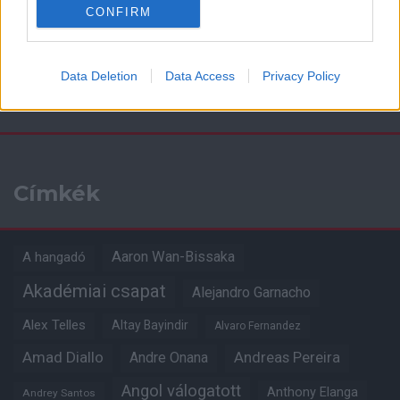
CONFIRM
Data Deletion
Data Access
Privacy Policy
Kapcsolódó hírek
Címkék
Aaron Wan-Bissaka
A hangadó
Akadémiai csapat
Alejandro Garnacho
Alex Telles
Altay Bayindir
Alvaro Fernandez
Amad Diallo
Andre Onana
Andreas Pereira
Angol válogatott
Anthony Elanga
Andrey Santos