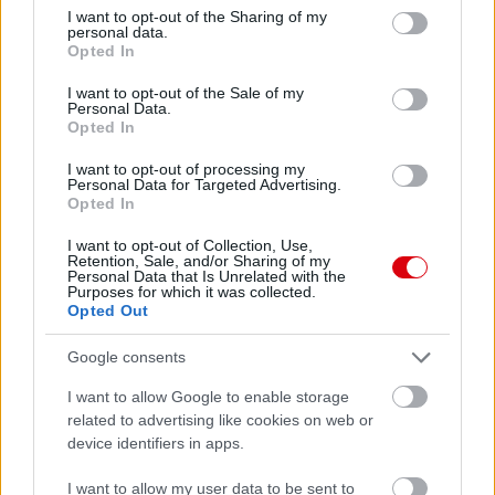
not limited to your visit or usage behaviour. You may click to
I want to opt-out of the Sharing of my
personal data.
grant or deny consent to Google and its third-party tags to
Opted In
use your data for below specified purposes in below Google
consent section.
I want to opt-out of the Sale of my
Personal Data.
Opted In
I want to opt-out of processing my
Personal Data for Targeted Advertising.
Opted In
I want to opt-out of Collection, Use,
Retention, Sale, and/or Sharing of my
Personal Data that Is Unrelated with the
Purposes for which it was collected.
Opted Out
Google consents
Meccs Center
I want to allow Google to enable storage
related to advertising like cookies on web or
device identifiers in apps.
Paris Saint-Germain
vs
I want to allow my user data to be sent to