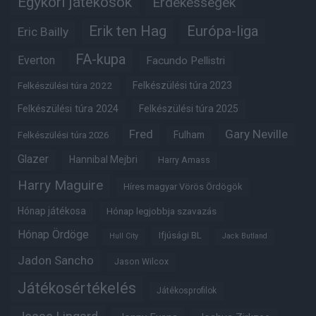
Egykori játékosok
Érdekességek
Erik ten Hag
Európa-liga
Eric Bailly
FA-kupa
Everton
Facundo Pellistri
Felkészülési túra 2022
Felkészülési túra 2023
Felkészülési túra 2024
Felkészülési túra 2025
Fred
Gary Neville
Fulham
Felkészülési túra 2026
Glazer
Hannibal Mejbri
Harry Amass
Harry Maguire
Híres magyar Vörös Ördögök
Hónap játékosa
Hónap legjobbja szavazás
Hónap Ördöge
Ifjúsági BL
Hull City
Jack Butland
Jadon Sancho
Jason Wilcox
Játékosértékelés
Játékosprofilok