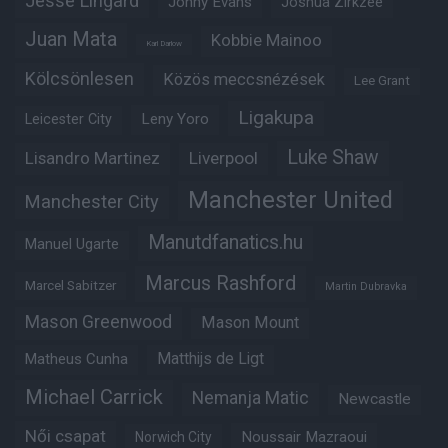
Jesse Lingard
Jonny Evans
Joshua Zirkzee
Juan Mata
Kobbie Mainoo
Karl Darlow
Kölcsönlesen
Közös meccsnézések
Lee Grant
Ligakupa
Leny Yoro
Leicester City
Luke Shaw
Lisandro Martinez
Liverpool
Manchester United
Manchester City
Manutdfanatics.hu
Manuel Ugarte
Marcus Rashford
Marcel Sabitzer
Martin Dubravka
Mason Greenwood
Mason Mount
Matheus Cunha
Matthijs de Ligt
Michael Carrick
Nemanja Matic
Newcastle
Női csapat
Noussair Mazraoui
Norwich City