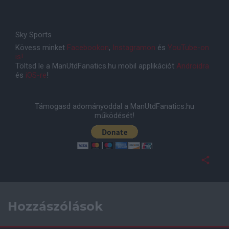
Sky Sports
Kövess minket
Facebookon
,
Instagramon
és
YouTube-on
is!
Töltsd le a ManUtdFanatics.hu mobil applikációt
Androidra
és
iOS-re
!
Támogasd adományoddal a ManUtdFanatics.hu
működését!
Hozzászólások