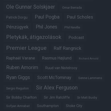
Ole Gunnar Solskjaer
Omar Berrada
Paul Pogba
Paul Scholes
Patrick Dorgu
Phil Jones
Pénzügyek
Phil Neville
Pletykák, átigazolások
Podcast
Premier League
Ralf Rangnick
Raphaël Varane
Rasmus Højlund
Richard Arnold
Ruben Amorim
Ruud van Nistelrooy
Ryan Giggs
Scott McTominay
Senne Lammens
Sir Alex Ferguson
Sergio Reguilon
Sir Bobby Charlton
Sir Jim Ratcliffe
Sir Matt Busby
Southampton
Stoke City
Sofyan Amrabat