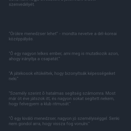
szenvedélyét.
"Örökre menedzser lehet" - mondta nevetve a dél-koreai
középpályás.
"Õ egy nagyon lelkes ember, ami meg is mutatkozik azon,
ahogy irányítja a csapatát."
"A játékosok eltökéltek, hogy bizonyítsák képességeiket
neki."
"Személy szerint õ hatalmas segítség számomra. Most
már öt éve játszok itt, és nagyon sokat segített nekem,
hogy felvegyem a klub ritmusát."
"Õ egy kiváló menedzser, nagyon jó személyiséggel. Senki
nem gondol arra, hogy vissza fog vonulni."