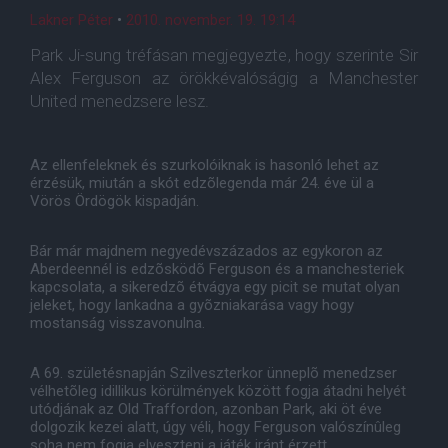
Lakner Péter
•
2010. november. 19. 19:14
Park Ji-sung tréfásan megjegyezte, hogy szerinte Sir
Alex Ferguson az örökkévalóságig a Manchester
United menedzsere lesz.
Az ellenfeleknek és szurkolóiknak is hasonló lehet az
érzésük, miután a skót edzõlegenda már 24. éve ül a
Vörös Ördögök kispadján.
Bár már majdnem negyedévszázados az egykoron az
Aberdeennél is edzõsködõ Ferguson és a manchesteriek
kapcsolata, a sikeredzõ étvágya egy picit se mutat olyan
jeleket, hogy lankadna a gyõzniakarása vagy hogy
mostanság visszavonulna.
A 69. születésnapján Szilveszterkor ünneplõ menedzser
vélhetõleg idillikus körülmények között fogja átadni helyét
utódjának az Old Traffordon, azonban Park, aki öt éve
dolgozik kezei alatt, úgy véli, hogy Ferguson valószínûleg
soha nem fogja elveszteni a játék iránt érzett