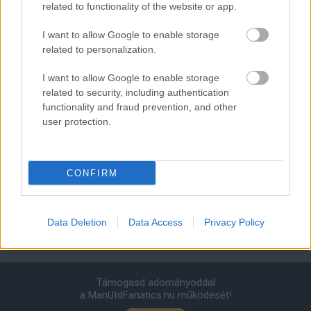
Manchester United
related to functionality of the website or app.
Felkészülési szezon 4. mérkőzés
I want to allow Google to enable storage
Nya Ullevi, Göteborg
related to personalization.
2026-08-08 17:00
I want to allow Google to enable storage
1 nap 11 óra 57 perc 17 másodperc
related to security, including authentication
functionality and fraud prevention, and other
user protection.
Leeds United
vs
Manchester United
2026-08-12 20:30
AC Milan
vs
Manchester United
2026-08-15 18:00
CONFIRM
ELŐZŐ MÉRKŐZÉSEK
Data Deletion
Data Access
Privacy Policy
Támogatás
Támogasd adományoddal
a ManUtdFanatics.hu működését!