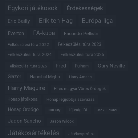
Egykori játékosok
Érdekességek
Erik ten Hag
Európa-liga
Eric Bailly
FA-kupa
Everton
Facundo Pellistri
Felkészülési túra 2022
Felkészülési túra 2023
Felkészülési túra 2024
Felkészülési túra 2025
Fred
Gary Neville
Fulham
Felkészülési túra 2026
Glazer
Hannibal Mejbri
Harry Amass
Harry Maguire
Híres magyar Vörös Ördögök
Hónap játékosa
Hónap legjobbja szavazás
Hónap Ördöge
Ifjúsági BL
Hull City
Jack Butland
Jadon Sancho
Jason Wilcox
Játékosértékelés
Játékosprofilok