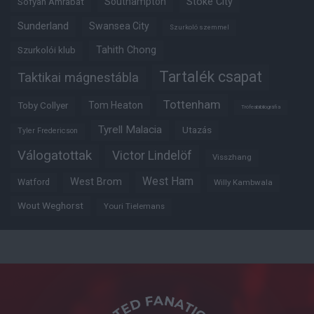
Southampton
Stoke City
Sofyan Amrabat
Sunderland
Swansea City
Szurkoló szemmel
Tahith Chong
Szurkolói klub
Tartalék csapat
Taktikai mágnestábla
Tottenham
Tom Heaton
Toby Collyer
Trófeabibliográfia
Tyrell Malacia
Utazás
Tyler Fredericson
Válogatottak
Victor Lindelöf
Visszhang
West Ham
West Brom
Watford
Willy Kambwala
Wout Weghorst
Youri Tielemans