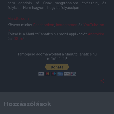
nem gondolni rá. Csak megpróbálom átvészelni, és
folytatni. Nem hagyom, hogy befolyásoljon.
ManUtd.com
Kövess minket
Facebookon
,
Instagramon
és
YouTube-on
is!
Töltsd le a ManUtdFanatics.hu mobil applikációt
Androidra
és
iOS-re
!
Támogasd adományoddal a ManUtdFanatics.hu
működését!
Hozzászólások