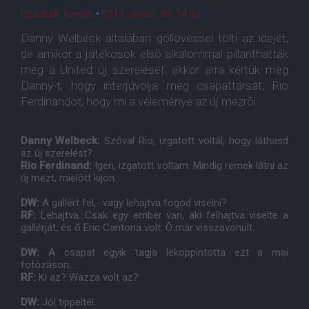
Dzsubák Tamás
•
2013. június. 06. 14:35
Danny Welbeck általában góllövéssel tölti az idejét,
de amikor a játékosok elsõ alkalommal pillanthatták
meg a United új szerelését, akkor arra kértük meg
Danny-t, hogy interjúvolja meg csapattársát, Rio
Ferdinandot, hogy mi a véleménye az új mezrõl.
Danny Welbeck:
Szóval Rio, izgatott voltál, hogy láthasd
az új szerelést?
Rio Ferdinand:
Igen, izgatott voltam. Mindig remek látni az
új mezt, mielõtt kijön.
DW:
A gallért fel,- vagy lehajtva fogod viselni?
RF:
Lehajtva. Csak egy ember van, aki felhajtva viselte a
gallérját, és õ Eric Cantona volt. Õ már visszavonult.
DW:
A csapat egyik tagja lekoppintotta ezt a mai
fotózáson...
RF:
Ki az? Wazza volt az?
DW:
Jól tippeltél.