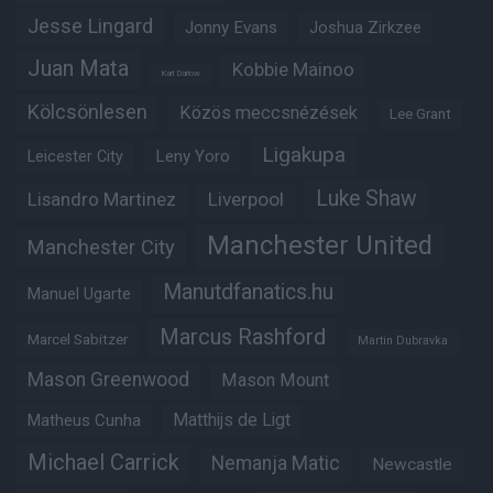
Jesse Lingard
Jonny Evans
Joshua Zirkzee
Juan Mata
Kobbie Mainoo
Karl Darlow
Kölcsönlesen
Közös meccsnézések
Lee Grant
Ligakupa
Leny Yoro
Leicester City
Luke Shaw
Lisandro Martinez
Liverpool
Manchester United
Manchester City
Manutdfanatics.hu
Manuel Ugarte
Marcus Rashford
Marcel Sabitzer
Martin Dubravka
Mason Greenwood
Mason Mount
Matheus Cunha
Matthijs de Ligt
Michael Carrick
Nemanja Matic
Newcastle