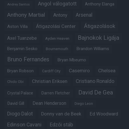
Angol válogatott
Anthony Elanga
Andrey Santos
Anthony Martial
Arsenal
Antony
Átigazolások
Átigazolási Center
Aston Villa
Bajnokok Ligája
Axel Tuanzebe
Ayden Heaven
Benjamin Sesko
Brandon Williams
Bournemouth
Bruno Fernandes
Bryan Mbeumo
Casemiro
Chelsea
Bryan Robson
Cardiff City
Christian Eriksen
Cristiano Ronaldo
Chido Obi
David De Gea
Crystal Palace
Darren Fletcher
Dean Henderson
David Gill
Diego Leon
Diogo Dalot
Donny van de Beek
Ed Woodward
Edinson Cavani
Edzői stáb