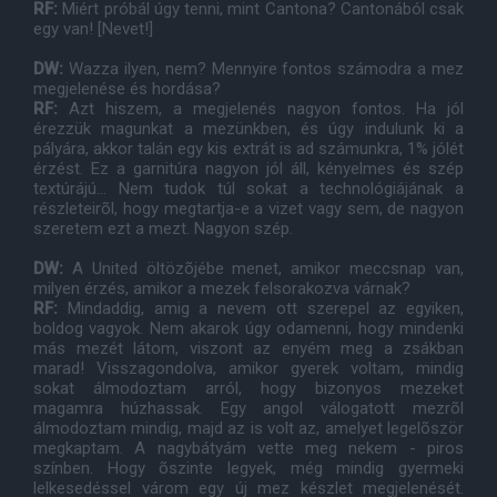
RF:
Miért próbál úgy tenni, mint Cantona? Cantonából csak
egy van! [Nevet!]
DW:
Wazza ilyen, nem? Mennyire fontos számodra a mez
megjelenése és hordása?
RF:
Azt hiszem, a megjelenés nagyon fontos. Ha jól
érezzük magunkat a mezünkben, és úgy indulunk ki a
pályára, akkor talán egy kis extrát is ad számunkra, 1% jólét
érzést. Ez a garnitúra nagyon jól áll, kényelmes és szép
textúrájú... Nem tudok túl sokat a technológiájának a
részleteirõl, hogy megtartja-e a vizet vagy sem, de nagyon
szeretem ezt a mezt. Nagyon szép.
DW:
A United öltözõjébe menet, amikor meccsnap van,
milyen érzés, amikor a mezek felsorakozva várnak?
RF:
Mindaddig, amig a nevem ott szerepel az egyiken,
boldog vagyok. Nem akarok úgy odamenni, hogy mindenki
más mezét látom, viszont az enyém meg a zsákban
marad! Visszagondolva, amikor gyerek voltam, mindig
sokat álmodoztam arról, hogy bizonyos mezeket
magamra húzhassak. Egy angol válogatott mezrõl
álmodoztam mindig, majd az is volt az, amelyet legelõször
megkaptam. A nagybátyám vette meg nekem - piros
színben. Hogy õszinte legyek, még mindig gyermeki
lelkesedéssel várom egy új mez készlet megjelenését.