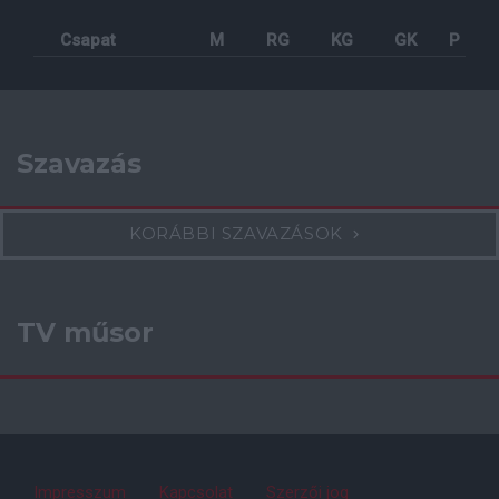
Csapat
M
RG
KG
GK
P
Szavazás
KORÁBBI SZAVAZÁSOK
TV műsor
Impresszum
Kapcsolat
Szerzői jog