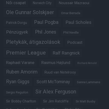
Női csapat
Noussair Mazraoui
Norwich City
Ole Gunnar Solskjaer
Omar Berrada
Paul Pogba
Paul Scholes
Patrick Dorgu
Phil Jones
Pénzügyek
Phil Neville
Pletykák, átigazolások
Podcast
Premier League
Ralf Rangnick
Raphaël Varane
Rasmus Højlund
Richard Arnold
Ruben Amorim
Ruud van Nistelrooy
Ryan Giggs
Scott McTominay
Senne Lammens
Sir Alex Ferguson
Sergio Reguilon
Sir Bobby Charlton
Sir Jim Ratcliffe
Sir Matt Busby