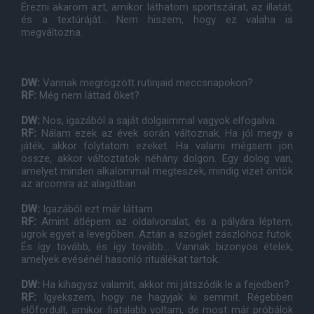
Érezni akarom azt, amikor láthatom sportszárat, az illatát,
és a textúráját... Nem hiszem, hogy ez valaha is
megváltozna.
DW:
Vannak megrögzött rutinjaid meccsnapokon?
RF:
Még nem láttad õket?
DW:
Nos, igazából a saját dolgaimmal vagyok elfogalva.
RF:
Nálam ezek az évek során változnak. Ha jól megy a
játék, akkor folytatom ezeket. Ha valami mégsem jön
össze, akkor változtatok néhány dolgon. Egy dolog van,
amelyet minden alkalommal megteszek, mindig vizet öntök
az arcomra az alagútban.
DW:
Igazából ezt már láttam.
RF:
Amint átlépem az oldalvonalat, és a pályára léptem,
ugrok egyet a levegõben. Aztán a szöglet zászlóhoz futok.
És így tovább, és így tovább... Vannak bizonyos ételek,
amelyek evésénél hasonló rituálékat tartok.
DW:
Ha kihagysz valamit, akkor mi játszódik le a fejedben?
RF:
Igyekszem, hogy ne hagyjak ki semmit. Régebben
elõfordult, amikor fiatalabb voltam, de most már próbálok