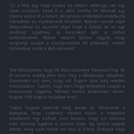
"Ez a klub egy nagy család, és nekem valahogy van egy
olyan érzésem, mivel õ is skót, mintha Sir Alexnak egy
rokona venné át a helyét, aki azonos értékekkel rendelkezik
mentalitás és munkamorál területén. Nyilván vannak saját
elképzelései és aszerint végzi majd a dolgát, de ez egy
rendkívül izgalmas, új korszakot ígér a United
történelmében. Abban viszont biztos vagyok, hogy
megtartja azokat a szempontokat és értékeket, melyet
történelme során a klub képviselt."
"Bár kétségtelen, hogy Sir Alex személye hiányozni fog, de
õt ismerve sokáig jelen lesz még a labdarúgás világában.
Szeretném azt hinni, hogy ott fogom látni még minden
meccsünkön. Tudom, hogy nem fogja kielégíteni csupán a
lóversenyek izgalma. Minden esetre kíváncsian várom,
hogyan tölti majd a nyugdíjas éveit."
"Vajon hogyan birkózik meg annak az élménynek a
hiányával, hogy csaknem minden évben a magasba
emelhetett egy trófeát, nem hiszem, hogy ezt bármely
más verseny izgalma is pótolni tudja. Így biztos vagyok
abban, amíg csak teheti ott lesz a Vörös Ördögök nagy