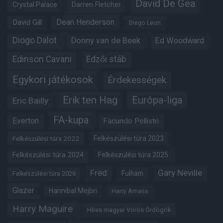
David De Gea
Crystal Palace
Darren Fletcher
Dean Henderson
David Gill
Diego Leon
Diogo Dalot
Donny van de Beek
Ed Woodward
Edinson Cavani
Edzői stáb
Egykori játékosok
Érdekességek
Erik ten Hag
Európa-liga
Eric Bailly
FA-kupa
Everton
Facundo Pellistri
Felkészülési túra 2022
Felkészülési túra 2023
Felkészülési túra 2024
Felkészülési túra 2025
Fred
Gary Neville
Fulham
Felkészülési túra 2026
Glazer
Hannibal Mejbri
Harry Amass
Harry Maguire
Híres magyar Vörös Ördögök