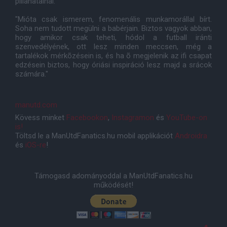
pillanatainál."
"Mióta csak ismerem, fenomenális munkamorállal bírt.
Soha nem tudott megülni a babérjain. Biztos vagyok abban,
hogy amikor csak teheti, hódol a futball iránti
szenvedélyének, ott lesz minden meccsen, még a
tartalékok mérkõzésein is, és ha õ megjelenik az ifi csapat
edzésein biztos, hogy óriási inspiráció lesz majd a srácok
számára."
manutd.com
Kövess minket
Facebookon
,
Instagramon
és
YouTube-on
is!
Töltsd le a ManUtdFanatics.hu mobil applikációt
Androidra
és
iOS-re
!
Támogasd adományoddal a ManUtdFanatics.hu
működését!