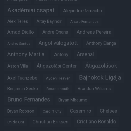
Akadémiai csapat
Alejandro Garnacho
Alex Telles
Altay Bayindir
Alvaro Fernandez
Amad Diallo
Andre Onana
Andreas Pereira
Angol válogatott
Anthony Elanga
Andrey Santos
Anthony Martial
Arsenal
Antony
Átigazolások
Átigazolási Center
Aston Villa
Bajnokok Ligája
Axel Tuanzebe
Ayden Heaven
Benjamin Sesko
Brandon Williams
Bournemouth
Bruno Fernandes
Bryan Mbeumo
Casemiro
Chelsea
Bryan Robson
Cardiff City
Christian Eriksen
Cristiano Ronaldo
Chido Obi