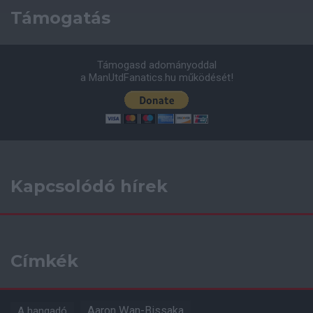
Támogatás
Támogasd adományoddal
a ManUtdFanatics.hu működését!
Kapcsolódó hírek
Címkék
Aaron Wan-Bissaka
A hangadó