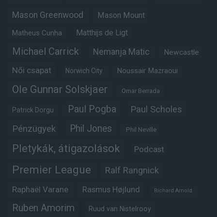
Mason Greenwood
Mason Mount
Matheus Cunha
Matthijs de Ligt
Michael Carrick
Nemanja Matic
Newcastle
Női csapat
Noussair Mazraoui
Norwich City
Ole Gunnar Solskjaer
Omar Berrada
Paul Pogba
Paul Scholes
Patrick Dorgu
Phil Jones
Pénzügyek
Phil Neville
Pletykák, átigazolások
Podcast
Premier League
Ralf Rangnick
Raphaël Varane
Rasmus Højlund
Richard Arnold
Ruben Amorim
Ruud van Nistelrooy