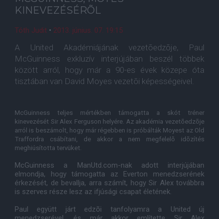
KINEVEZÉSÉRÕL
Tóth Judit
•
2013. június. 07. 19:15
A United Akadémiájának vezetõedzõje, Paul
McGuinness exkluzív interjújában beszél többek
között arról, hogy már a 90-es évek közepe óta
tisztában van David Moyes vezetõi képességeivel.
McGuinness teljes mértékben támogatta a skót tréner
kinevezését Sir Alex Ferguson helyére. Az akadémia vezetõedzõje
arról is beszámolt, hogy már régebben is próbálták Moyest az Old
Traffordra csábítani, de akkor a nem megfelelõ idõzítés
meghiúsította tervüket.
McGuinness a ManUtd.com-nak adott interjújában
elmondja, hogy támogatta az Everton menedzserének
érkezését, de bevallja, arra számít, hogy Sir Alex továbbra
is szerves része lesz az ifjúsági csapat életének.
Paul együtt járt edzõi tanfolyamra a United új
menedzserével, és már akkor említette Sir Alex