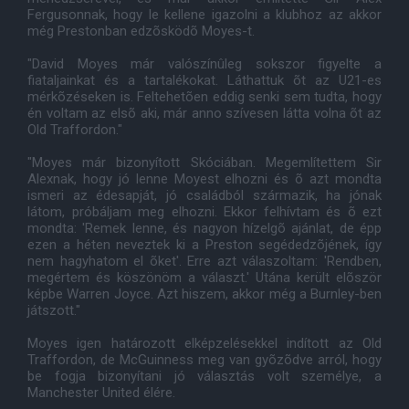
Fergusonnak, hogy le kellene igazolni a klubhoz az akkor
még Prestonban edzõsködõ Moyes-t.
"David Moyes már valószínûleg sokszor figyelte a
fiataljainkat és a tartalékokat. Láthattuk õt az U21-es
mérkõzéseken is. Feltehetõen eddig senki sem tudta, hogy
én voltam az elsõ aki, már anno szívesen látta volna õt az
Old Traffordon."
"Moyes már bizonyított Skóciában. Megemlítettem Sir
Alexnak, hogy jó lenne Moyest elhozni és õ azt mondta
ismeri az édesapját, jó családból származik, ha jónak
látom, próbáljam meg elhozni. Ekkor felhívtam és õ ezt
mondta: 'Remek lenne, és nagyon hízelgõ ajánlat, de épp
ezen a héten neveztek ki a Preston segédedzõjének, így
nem hagyhatom el õket'. Erre azt válaszoltam: 'Rendben,
megértem és köszönöm a választ.' Utána került elõször
képbe Warren Joyce. Azt hiszem, akkor még a Burnley-ben
játszott."
Moyes igen határozott elképzelésekkel indított az Old
Traffordon, de McGuinness meg van gyõzõdve arról, hogy
be fogja bizonyítani jó választás volt személye, a
Manchester United élére.