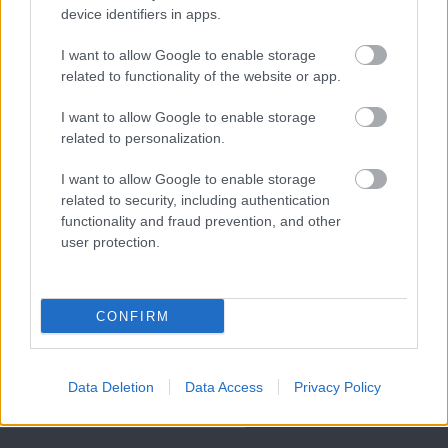
device identifiers in apps.
Meccs Center
I want to allow Google to enable storage
related to functionality of the website or app.
Paris Saint-Germain
vs
I want to allow Google to enable storage
Manchester United
related to personalization.
Felkészülési szezon 4. mérkőzés
I want to allow Google to enable storage
Nya Ullevi, Göteborg
related to security, including authentication
2026-08-08 17:00
functionality and fraud prevention, and other
user protection.
1 nap 0 óra 17 perc 18 másodperc
CONFIRM
Leeds United
vs
Manchester United
2026-08-12 20:30
AC Milan
vs
Manchester United
2026-08-15 18:00
Data Deletion
Data Access
Privacy Policy
ELŐZŐ MÉRKŐZÉSEK