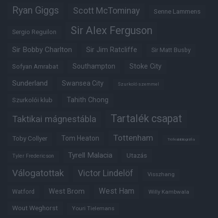
Ryan Giggs
Scott McTominay
Senne Lammens
Sir Alex Ferguson
Sergio Reguilon
Sir Bobby Charlton
Sir Jim Ratcliffe
Sir Matt Busby
Southampton
Stoke City
Sofyan Amrabat
Sunderland
Swansea City
Szurkoló szemmel
Tahith Chong
Szurkolói klub
Tartalék csapat
Taktikai mágnestábla
Tottenham
Tom Heaton
Toby Collyer
Trófeabibliográfia
Tyrell Malacia
Utazás
Tyler Fredericson
Válogatottak
Victor Lindelöf
Visszhang
West Ham
West Brom
Watford
Willy Kambwala
Wout Weghorst
Youri Tielemans