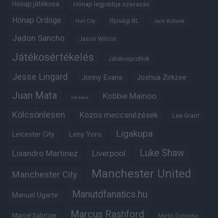
Hónap játékosa
Hónap legjobbja szavazás
Hónap Ördöge
Ifjúsági BL
Hull City
Jack Butland
Jadon Sancho
Jason Wilcox
Játékosértékelés
Játékosprofilok
Jesse Lingard
Jonny Evans
Joshua Zirkzee
Juan Mata
Kobbie Mainoo
Karl Darlow
Kölcsönlesen
Közös meccsnézések
Lee Grant
Ligakupa
Leny Yoro
Leicester City
Luke Shaw
Lisandro Martinez
Liverpool
Manchester United
Manchester City
Manutdfanatics.hu
Manuel Ugarte
Marcus Rashford
Marcel Sabitzer
Martin Dubravka