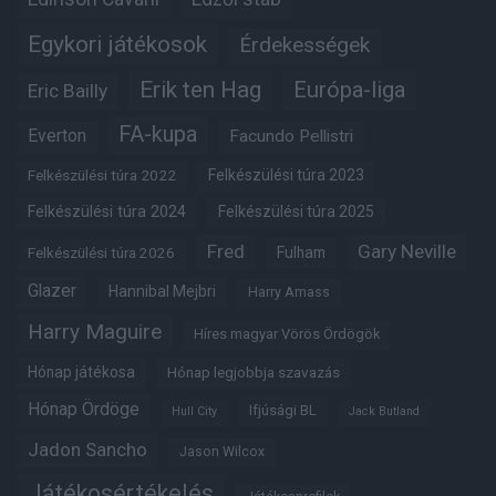
Egykori játékosok
Érdekességek
Erik ten Hag
Európa-liga
Eric Bailly
FA-kupa
Everton
Facundo Pellistri
Felkészülési túra 2022
Felkészülési túra 2023
Felkészülési túra 2024
Felkészülési túra 2025
Fred
Gary Neville
Fulham
Felkészülési túra 2026
Glazer
Hannibal Mejbri
Harry Amass
Harry Maguire
Híres magyar Vörös Ördögök
Hónap játékosa
Hónap legjobbja szavazás
Hónap Ördöge
Ifjúsági BL
Hull City
Jack Butland
Jadon Sancho
Jason Wilcox
Játékosértékelés