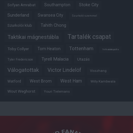
Southampton
Stoke City
Sofyan Amrabat
Sunderland
Swansea City
Szurkoló szemmel
Tahith Chong
Szurkolói klub
Tartalék csapat
Taktikai mágnestábla
Tottenham
Tom Heaton
Toby Collyer
Trófeabibliográfia
Tyrell Malacia
Utazás
Tyler Fredericson
Válogatottak
Victor Lindelöf
Visszhang
West Ham
West Brom
Watford
Willy Kambwala
Wout Weghorst
Youri Tielemans