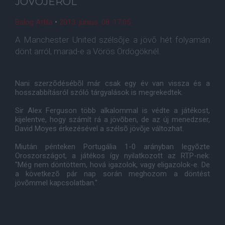
JÖVÕJÉRÕL
Balog Attila
•
2013. június. 08. 17:05
A Manchester United szélsõje a jövõ hét folyamán
dönt arról, marad-e a Vörös Ördögöknél.
Nani szerzõdésébõl már csak egy év van vissza és a
hosszabbításról szóló tárgyalások is megrekedtek.
Sir Alex Ferguson több alkalommal is védte a játékost,
kijelentve, hogy számít rá a jövõben, de az új menedzser,
David Moyes érkezésével a szélsõ jövõje változhat.
Miután pénteken Portugália 1-0 arányban legyõzte
Oroszországot, a játékos így nyilatkozott az RTP-nek:
"Még nem döntöttem, hová igazolok, vagy eligazolok-e. De
a következõ pár nap során meghozom a döntést
jövõmmel kapcsolatban."