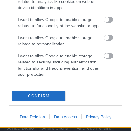
related to analytics like cookies on web or
device identifiers in apps.
I want to allow Google to enable storage
related to functionality of the website or app.
I want to allow Google to enable storage
Kapcsolódó hírek
related to personalization.
I want to allow Google to enable storage
related to security, including authentication
functionality and fraud prevention, and other
Címkék
user protection.
Aaron Wan-Bissaka
A hangadó
CONFIRM
Akadémiai csapat
Alejandro Garnacho
Data Deletion
Data Access
Privacy Policy
Alex Telles
Altay Bayindir
Alvaro Fernandez
Amad Diallo
Andre Onana
Andreas Pereira