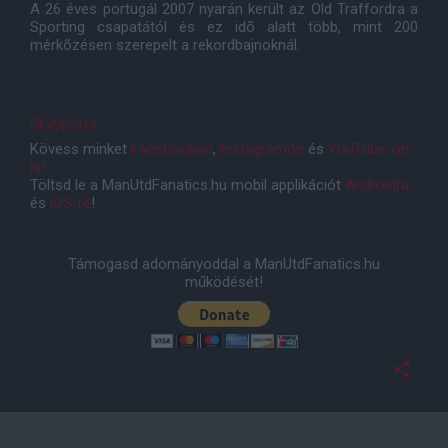
A 26 éves portugál 2007 nyarán került az Old Traffordra a
Sporting csapatától és ez idõ alatt több, mint 200
mérkõzésen szerepelt a rekordbajnoknál.
SkySports
Kövess minket
Facebookon
,
Instagramon
és
YouTube-on
is!
Töltsd le a ManUtdFanatics.hu mobil applikációt
Androidra
és
iOS-re
!
Támogasd adományoddal a ManUtdFanatics.hu
működését!