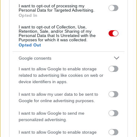
Leeds United
vs
Manchester
I want to opt-out of processing my
Personal Data for Targeted Advertising.
Opted In
United
I want to opt-out of Collection, Use,
Felkészülési szezon 5. mérkőzés
Retention, Sale, and/or Sharing of my
Croke Park, Dublin
Personal Data that Is Unrelated with the
2026-08-12 20:30
Purposes for which it was collected.
Opted Out
2 nap 15 óra 37 perc 52 másodperc
Google consents
I want to allow Google to enable storage
AC Milan
vs
Manchester United
2026-08-15 18:00
related to advertising like cookies on web or
device identifiers in apps.
ELŐZŐ MÉRKŐZÉSEK
I want to allow my user data to be sent to
Google for online advertising purposes.
Támogatás
I want to allow Google to send me
personalized advertising.
Támogasd adományoddal
I want to allow Google to enable storage
a ManUtdFanatics.hu működését!