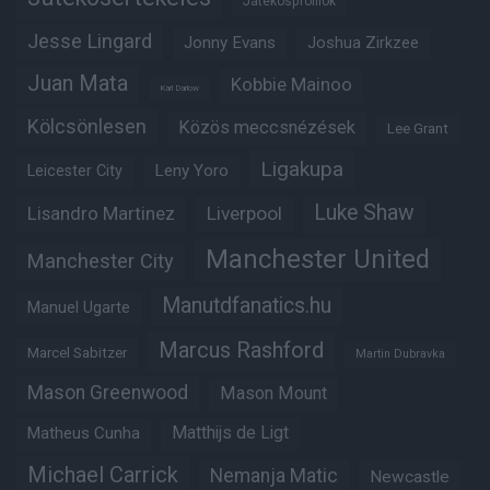
Játékosprofilok
Jesse Lingard
Jonny Evans
Joshua Zirkzee
Juan Mata
Kobbie Mainoo
Karl Darlow
Kölcsönlesen
Közös meccsnézések
Lee Grant
Ligakupa
Leny Yoro
Leicester City
Luke Shaw
Lisandro Martinez
Liverpool
Manchester United
Manchester City
Manutdfanatics.hu
Manuel Ugarte
Marcus Rashford
Marcel Sabitzer
Martin Dubravka
Mason Greenwood
Mason Mount
Matheus Cunha
Matthijs de Ligt
Michael Carrick
Nemanja Matic
Newcastle