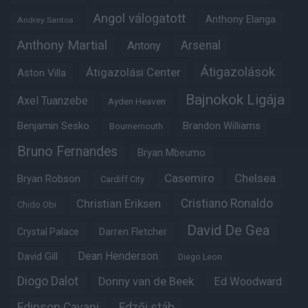
Angol válogatott
Anthony Elanga
Andrey Santos
Anthony Martial
Arsenal
Antony
Átigazolások
Átigazolási Center
Aston Villa
Bajnokok Ligája
Axel Tuanzebe
Ayden Heaven
Benjamin Sesko
Brandon Williams
Bournemouth
Bruno Fernandes
Bryan Mbeumo
Casemiro
Chelsea
Bryan Robson
Cardiff City
Christian Eriksen
Cristiano Ronaldo
Chido Obi
David De Gea
Crystal Palace
Darren Fletcher
Dean Henderson
David Gill
Diego Leon
Diogo Dalot
Donny van de Beek
Ed Woodward
Edinson Cavani
Edzői stáb