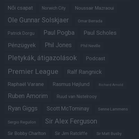
Női csapat
Noussair Mazraoui
Norwich City
Ole Gunnar Solskjaer
Omar Berrada
Paul Pogba
Paul Scholes
Patrick Dorgu
Phil Jones
Pénzügyek
Phil Neville
Pletykák, átigazolások
Podcast
Premier League
Ralf Rangnick
Raphaël Varane
Rasmus Højlund
Richard Arnold
Ruben Amorim
Ruud van Nistelrooy
Ryan Giggs
Scott McTominay
Senne Lammens
Sir Alex Ferguson
Sergio Reguilon
Sir Bobby Charlton
Sir Jim Ratcliffe
Sir Matt Busby