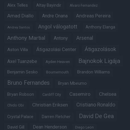
Alex Telles
Altay Bayindir
Alvaro Fernandez
Amad Diallo
Andre Onana
Andreas Pereira
Angol válogatott
Anthony Elanga
Andrey Santos
Anthony Martial
Arsenal
Antony
Átigazolások
Átigazolási Center
Aston Villa
Bajnokok Ligája
Axel Tuanzebe
Ayden Heaven
Benjamin Sesko
Brandon Williams
Bournemouth
Bruno Fernandes
Bryan Mbeumo
Casemiro
Chelsea
Bryan Robson
Cardiff City
Christian Eriksen
Cristiano Ronaldo
Chido Obi
David De Gea
Crystal Palace
Darren Fletcher
Dean Henderson
David Gill
Diego Leon