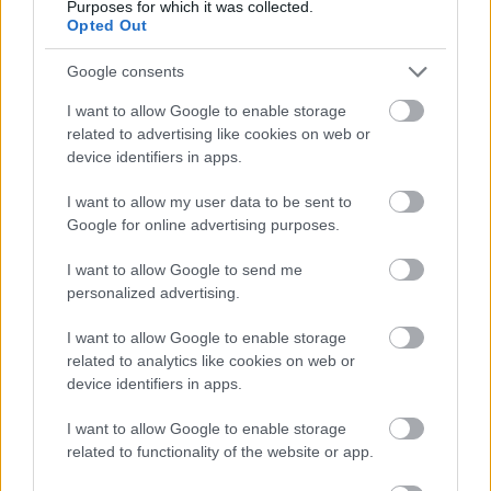
Purposes for which it was collected.
Opted Out
Google consents
I want to allow Google to enable storage
Meccs Center
related to advertising like cookies on web or
device identifiers in apps.
I want to allow my user data to be sent to
Paris Saint-Germain
vs
Google for online advertising purposes.
Manchester United
I want to allow Google to send me
Felkészülési szezon 4. mérkőzés
personalized advertising.
Nya Ullevi, Göteborg
2026-08-08 17:00
I want to allow Google to enable storage
related to analytics like cookies on web or
1 nap 1 óra 40 perc 27 másodperc
device identifiers in apps.
I want to allow Google to enable storage
Leeds United
vs
Manchester United
2026-08-12 20:30
related to functionality of the website or app.
AC Milan
vs
Manchester United
2026-08-15 18:00