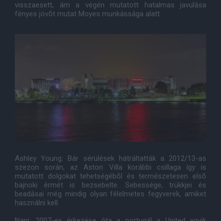
visszaesett, ám a végén mutatott hatalmas javulása
fényes jövõt mutat Moyes munkássága alatt.
Ashley Young: Bár sérülések hátráltatták a 2012/13-as
szezon során, az Aston Villa korábbi csillaga így is
mutatott dolgokat tehetségébõl és természetesen elsõ
bajnoki érmét is bezsebelte. Sebessége, trükkjei és
beadásai még mindig olyan félelmetes fegyverek, amiket
használni kell.
Nani: 2007-es érkezése óta a portugál a United egyik