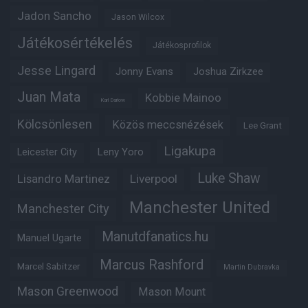
Jadon Sancho
Jason Wilcox
Játékosértékelés
Játékosprofilok
Jesse Lingard
Jonny Evans
Joshua Zirkzee
Juan Mata
Kobbie Mainoo
Karl Darlow
Kölcsönlesen
Közös meccsnézések
Lee Grant
Ligakupa
Leny Yoro
Leicester City
Luke Shaw
Lisandro Martinez
Liverpool
Manchester United
Manchester City
Manutdfanatics.hu
Manuel Ugarte
Marcus Rashford
Marcel Sabitzer
Martin Dubravka
Mason Greenwood
Mason Mount