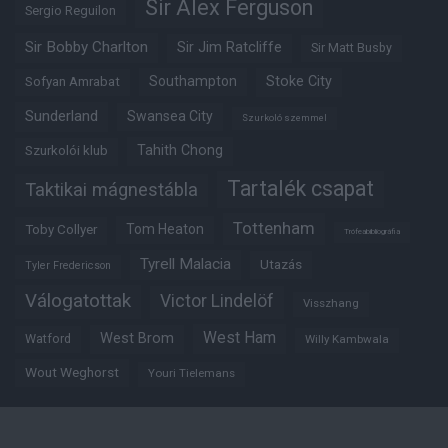
Sir Alex Ferguson
Sergio Reguilon
Sir Bobby Charlton
Sir Jim Ratcliffe
Sir Matt Busby
Southampton
Stoke City
Sofyan Amrabat
Sunderland
Swansea City
Szurkoló szemmel
Tahith Chong
Szurkolói klub
Tartalék csapat
Taktikai mágnestábla
Tottenham
Tom Heaton
Toby Collyer
Trófeabibliográfia
Tyrell Malacia
Utazás
Tyler Fredericson
Válogatottak
Victor Lindelöf
Visszhang
West Ham
West Brom
Watford
Willy Kambwala
Wout Weghorst
Youri Tielemans