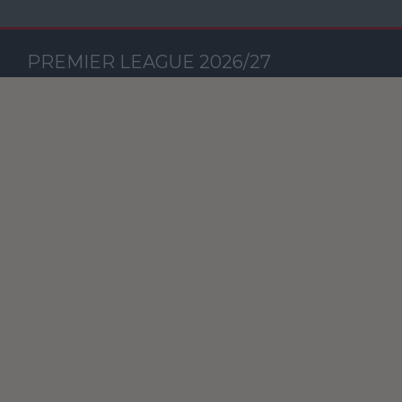
PREMIER LEAGUE 2026/27
Csapat
M
RG
KG
GK
P
Szavazás
KORÁBBI SZAVAZÁSOK
TV műsor