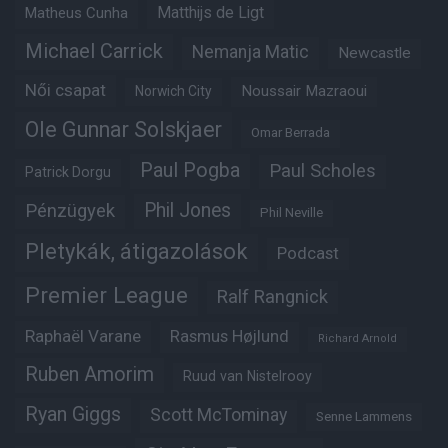
Matheus Cunha
Matthijs de Ligt
Michael Carrick
Nemanja Matic
Newcastle
Női csapat
Noussair Mazraoui
Norwich City
Ole Gunnar Solskjaer
Omar Berrada
Paul Pogba
Paul Scholes
Patrick Dorgu
Phil Jones
Pénzügyek
Phil Neville
Pletykák, átigazolások
Podcast
Premier League
Ralf Rangnick
Raphaël Varane
Rasmus Højlund
Richard Arnold
Ruben Amorim
Ruud van Nistelrooy
Ryan Giggs
Scott McTominay
Senne Lammens