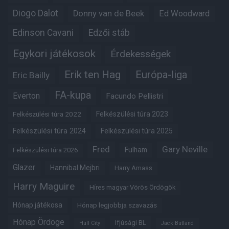
Diogo Dalot
Donny van de Beek
Ed Woodward
Edinson Cavani
Edzői stáb
Egykori játékosok
Érdekességek
Erik ten Hag
Európa-liga
Eric Bailly
FA-kupa
Everton
Facundo Pellistri
Felkészülési túra 2022
Felkészülési túra 2023
Felkészülési túra 2024
Felkészülési túra 2025
Fred
Gary Neville
Fulham
Felkészülési túra 2026
Glazer
Hannibal Mejbri
Harry Amass
Harry Maguire
Híres magyar Vörös Ördögök
Hónap játékosa
Hónap legjobbja szavazás
Hónap Ördöge
Ifjúsági BL
Hull City
Jack Butland