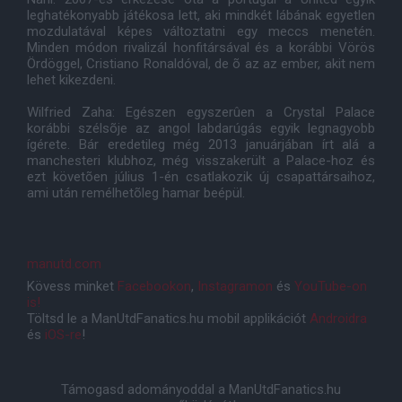
leghatékonyabb játékosa lett, aki mindkét lábának egyetlen
mozdulatával képes változtatni egy meccs menetén.
Minden módon rivalizál honfitársával és a korábbi Vörös
Ördöggel, Cristiano Ronaldóval, de õ az az ember, akit nem
lehet kikezdeni.
Wilfried Zaha: Egészen egyszerûen a Crystal Palace
korábbi szélsõje az angol labdarúgás egyik legnagyobb
ígérete. Bár eredetileg még 2013 januárjában írt alá a
manchesteri klubhoz, még visszakerült a Palace-hoz és
ezt követõen július 1-én csatlakozik új csapattársaihoz,
ami után remélhetõleg hamar beépül.
manutd.com
Kövess minket
Facebookon
,
Instagramon
és
YouTube-on
is!
Töltsd le a ManUtdFanatics.hu mobil applikációt
Androidra
és
iOS-re
!
Támogasd adományoddal a ManUtdFanatics.hu