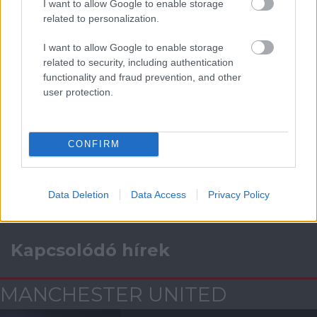
I want to allow Google to enable storage
related to personalization.
ELŐZŐ MÉRKŐZÉSEK
I want to allow Google to enable storage
related to security, including authentication
Támogatás
functionality and fraud prevention, and other
user protection.
Támogasd adományoddal
a ManUtdFanatics.hu működését!
CONFIRM
Data Deletion
Data Access
Privacy Policy
Kapcsolódó hírek
MANCHESTER UNITED