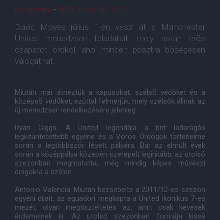
Balog Attila
•
2013. június. 16. 12:15
David Moyes július 1-én veszi át a Manchester
United menedzseri feladatait, mely során erõs
csapatot örököl, ahol minden posztra bõségesen
válogathat.
Miután már átnéztük a kapusokat, szélsõ védõket és a
középsõ védõket, ezúttal felmérjük, mely szélsõk állnak az
új menedzser rendelkezésére jelenleg.
Ryan Giggs: A United legendája a brit ladarúgás
legkitüntetettebb egyéne és a Vörös Ördögök történelme
során a legtöbbször lépett pályára. Bár az elmúlt évek
során a középpálya közepén szerepelt leginkább, az utolsó
szezonban megmutatta, még mindig képes mûvészi
dolgokra a szélen.
Antonio Valencia: Miután bezsebelte a 2011/12-es szezon
egyéni díjait, az equadori megkapta a United ikonikus 7-es
mezét, olyan megtiszteltetés az, amit csak kevesek
érdemelnek ki. Az utolsó szezonban formája kissé