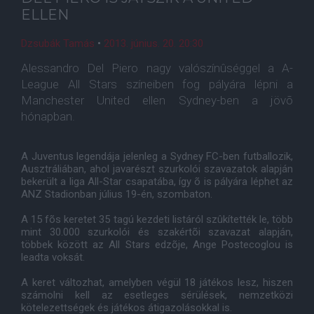
ELLEN
Dzsubák Tamás
•
2013. június. 20. 20:30
Alessandro Del Piero nagy valószínûséggel a A-
League All Stars színeiben fog pályára lépni a
Manchester United ellen Sydney-ben a jövõ
hónapban.
A Juventus legendája jelenleg a Sydney FC-ben futballozik,
Ausztráliában, ahol javarészt szurkolói szavazatok alapján
bekerült a liga All-Star csapatába, így õ is pályára léphet az
ANZ Stadionban július 19-én, szombaton.
A 15 fõs keretet 35 tagú kezdeti listáról szûkítették le, több
mint 30.000 szurkolói és szakértõi szavazat alapján,
többek között az All Stars edzõje, Ange Postecoglou is
leadta voksát.
A keret változhat, amelyben végül 18 játékos lesz, hiszen
számolni kell az esetleges sérülések, nemzetközi
kötelezettségek és játékos átigazolásokkal is.