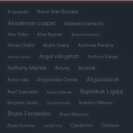
Aaron Wan-Bissaka
A hangadó
Akadémiai csapat
Alejandro Garnacho
Alex Telles
Altay Bayindir
Alvaro Fernandez
Amad Diallo
Andre Onana
Andreas Pereira
Angol válogatott
Anthony Elanga
Andrey Santos
Anthony Martial
Arsenal
Antony
Átigazolások
Átigazolási Center
Aston Villa
Bajnokok Ligája
Axel Tuanzebe
Ayden Heaven
Benjamin Sesko
Brandon Williams
Bournemouth
Bruno Fernandes
Bryan Mbeumo
Casemiro
Chelsea
Bryan Robson
Cardiff City