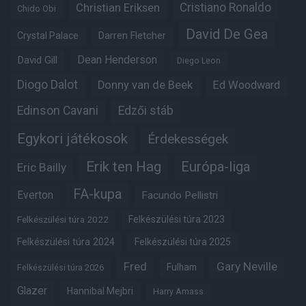
Christian Eriksen
Cristiano Ronaldo
Chido Obi
David De Gea
Crystal Palace
Darren Fletcher
Dean Henderson
David Gill
Diego Leon
Diogo Dalot
Donny van de Beek
Ed Woodward
Edinson Cavani
Edzői stáb
Egykori játékosok
Érdekességek
Erik ten Hag
Európa-liga
Eric Bailly
FA-kupa
Everton
Facundo Pellistri
Felkészülési túra 2022
Felkészülési túra 2023
Felkészülési túra 2024
Felkészülési túra 2025
Fred
Gary Neville
Fulham
Felkészülési túra 2026
Glazer
Hannibal Mejbri
Harry Amass