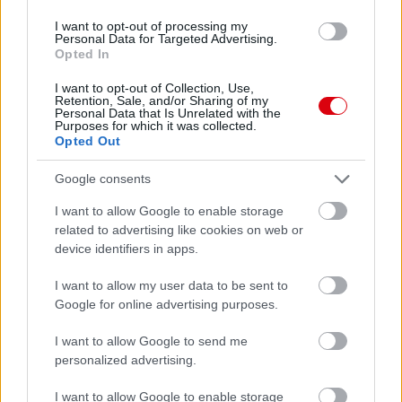
I want to opt-out of processing my
Personal Data for Targeted Advertising.
Opted In
Meccs Center
I want to opt-out of Collection, Use,
Retention, Sale, and/or Sharing of my
Personal Data that Is Unrelated with the
Purposes for which it was collected.
Paris Saint-Germain
vs
Opted Out
Manchester United
Google consents
Felkészülési szezon 4. mérkőzés
I want to allow Google to enable storage
Nya Ullevi, Göteborg
related to advertising like cookies on web or
2026-08-08 17:00
device identifiers in apps.
2 nap 4 óra 12 perc 22 másodperc
I want to allow my user data to be sent to
Google for online advertising purposes.
Leeds United
vs
Manchester United
2026-08-12 20:30
I want to allow Google to send me
AC Milan
vs
Manchester United
2026-08-15 18:00
personalized advertising.
I want to allow Google to enable storage
ELŐZŐ MÉRKŐZÉSEK