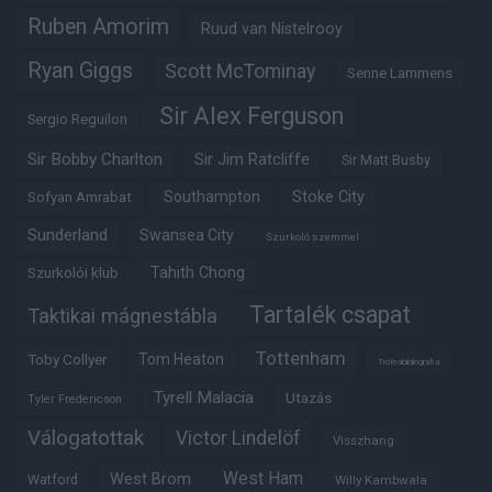
Ruben Amorim
Ruud van Nistelrooy
Ryan Giggs
Scott McTominay
Senne Lammens
Sir Alex Ferguson
Sergio Reguilon
Sir Bobby Charlton
Sir Jim Ratcliffe
Sir Matt Busby
Southampton
Stoke City
Sofyan Amrabat
Sunderland
Swansea City
Szurkoló szemmel
Tahith Chong
Szurkolói klub
Tartalék csapat
Taktikai mágnestábla
Tottenham
Tom Heaton
Toby Collyer
Trófeabibliográfia
Tyrell Malacia
Utazás
Tyler Fredericson
Válogatottak
Victor Lindelöf
Visszhang
West Ham
West Brom
Watford
Willy Kambwala