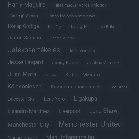
Harry Maguire
Híres magyar Vörös Ördögök
Hónap játékosa
Hónap legjobbja szavazás
Hónap Ördöge
Ifjúsági BL
Hull City
Jack Butland
Jadon Sancho
Jason Wilcox
Játékosértékelés
Játékosprofilok
Jesse Lingard
Jonny Evans
Joshua Zirkzee
Juan Mata
Kobbie Mainoo
Karl Darlow
Kölcsönlesen
Közös meccsnézések
Lee Grant
Ligakupa
Leny Yoro
Leicester City
Luke Shaw
Lisandro Martinez
Liverpool
Manchester United
Manchester City
Manutdfanatics.hu
Manuel Ugarte