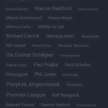
Marcus Rashford
Marcel Sabitzer
Martin Dubravka
Mason Greenwood
Mason Mount
Matheus Cunha
Matthijs de Ligt
Michael Carrick
Nemanja Matic
Newcastle
Női csapat
Noussair Mazraoui
Norwich City
Ole Gunnar Solskjaer
Omar Berrada
Paul Pogba
Paul Scholes
Patrick Dorgu
Phil Jones
Pénzügyek
Phil Neville
Pletykák, átigazolások
Podcast
Premier League
Ralf Rangnick
Raphaël Varane
Rasmus Højlund
Richard Arnold