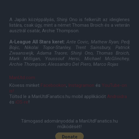
A Japán középpályás, Shinji Ono is felkerült az ideiglenes
listára, csak úgy, mint a német Thomas Broich és a veterán
ausztrál csatár, Archie Thompson.
A-League All Stars keret:
Ante Covic, Mathew Ryan; Pedj
Bojic, Nikolai Topor-Stanley, Trent Sainsbury, Patrick
Zwaanswijk, Adama Traore; Shinji Ono, Thomas Broich,
Mark Milligan, Youssouf Hersi, Michael McGlinchey,
Archie Thompson; Alessandro Del Piero, Marco Rojas
ManUtd.com
Kövess minket
Facebookon
,
Instagramon
és
YouTube-on
is!
Töltsd le a ManUtdFanatics.hu mobil applikációt
Androidra
és
iOS-re
!
Támogasd adományoddal a ManUtdFanatics.hu
működését!