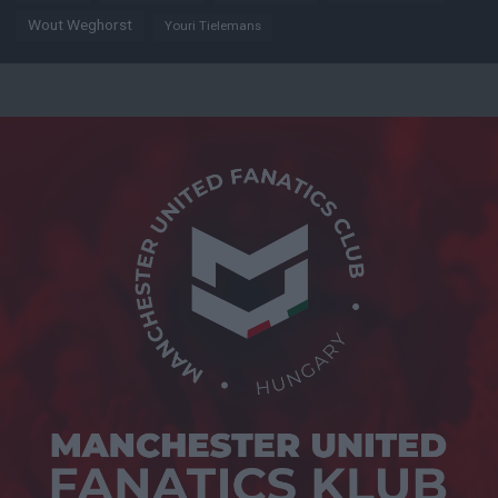
Wout Weghorst
Youri Tielemans