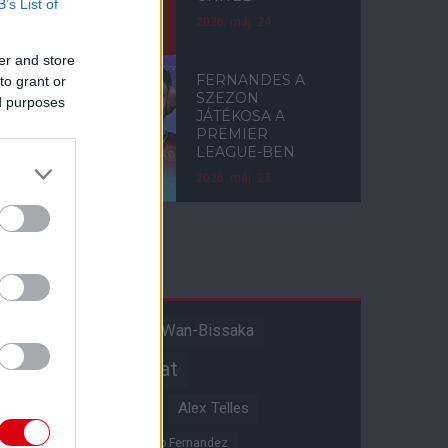
B’s List of
2026. máj. 24.
er and store
FERNANDES A
to grant or
SZEZON
ed purposes
JÁTÉKOSA A
PREMIER
LEAGUE-BEN
2026. máj. 23.
Címkék
Aaron Wan-Bissaka
A hangadó
Akadémiai csapat
Alejandro Garnacho
Alex Telles
Altay Bayindir
Alvaro Fernandez