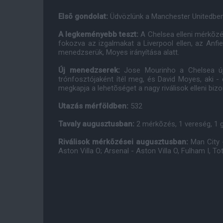
Elsõ gondolat:
Üdvözlünk a Manchester Unitedben
A legkeményebb teszt:
A Chelsea elleni mérkõzé
fokozva az izgalmakat a Liverpool ellen, az Anf
menedzserük, Moyes irányítása alatt.
Új menedzserek:
Jose Mourinho a Chelsea új 
trónfosztójaként ítél meg, és David Moyes, aki - 
megkapja a lehetõséget a nagy riválisok elleni bizo
Utazás mérföldben:
532
Tavaly augusztusban:
2 mérkõzés, 1 vereség, 1 g
Riválisok mérkõzései augusztusban:
Man City -
Aston Villa O; Arsenal - Aston Villa O, Fulham I, 