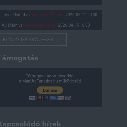
Leeds United
vs
Manchester United
2026-08-12 20:30
AC Milan
vs
Manchester United
2026-08-15 18:00
ELŐZŐ MÉRKŐZÉSEK
Támogatás
Támogasd adományoddal
a ManUtdFanatics.hu működését!
Kapcsolódó hírek