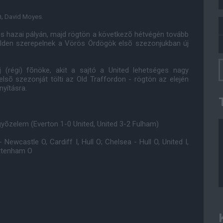
,
David Moyes.
s hazai pályán, majd rögtön a következõ hétvégén tovább
ielden szerepelnek a Vörös Ördögök elsõ szezonjukban új
(régi) fõnöke, akit a sajtó a United lehetséges nagy
elsõ szezonját tölti az Old Traffordon - rögtön az elején
nyításra.
yõzelem (Everton 1-0 United, United 3-2 Fulham)
 Newcastle O, Cardiff I, Hull O; Chelsea - Hull O, United I,
Tottenham O