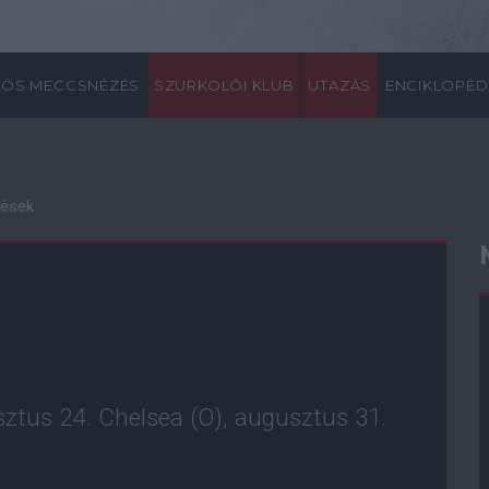
ÖS MECCSNÉZÉS
SZURKOLÓI KLUB
UTAZÁS
ENCIKLOPÉD
zések
ztus 24. Chelsea (O), augusztus 31.