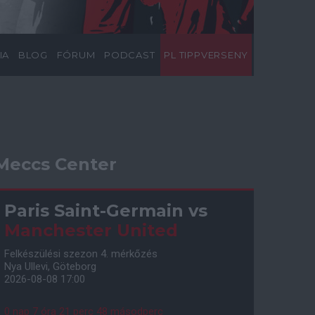
IA
BLOG
FÓRUM
PODCAST
PL TIPPVERSENY
Meccs Center
Paris Saint-Germain
vs
Manchester United
Felkészülési szezon 4. mérkőzés
Nya Ullevi, Göteborg
2026-08-08 17:00
0 nap 7 óra 21 perc 47 másodperc