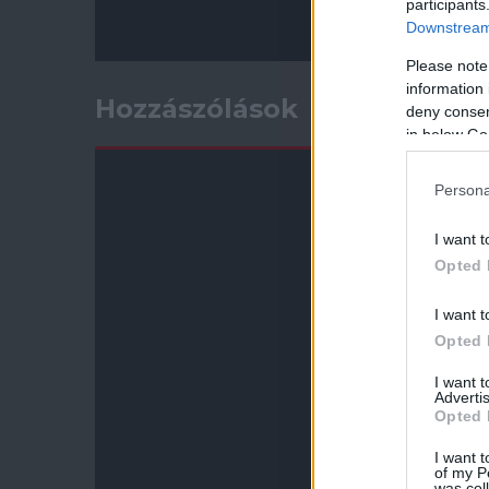
participants
Downstream 
Please note
information 
Hozzászólások
deny consent
in below Go
Persona
I want t
Opted 
I want t
Opted 
I want 
Advertis
Opted 
I want t
of my P
was col