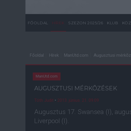
FŐOLDAL
HÍREK
SZEZON 2025/26
KLUB
KÖZ
Főoldal
Hírek
ManUtd.com
Augusztusi mérkõ
ManUtd.com
AUGUSZTUSI MÉRKÕZÉSEK
Tóth Judit
•
2013. június. 21. 09:09
Augusztus 17. Swansea (I), augus
Liverpool (I).