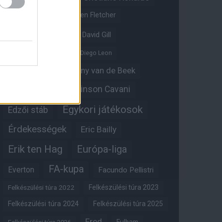
Crystal Palace
Darren Fletcher
David De Gea
David Gill
Dean Henderson
Diego Leon
Diogo Dalot
Donny van de Beek
Edinson Cavani
Ed Woodward
Egykori játékosok
Edzői stáb
Érdekességek
Eric Bailly
Erik ten Hag
Európa-liga
FA-kupa
Everton
Facundo Pellistri
Felkészülési túra 2022
Felkészülési túra 2023
Felkészülési túra 2024
Felkészülési túra 2025
Fred