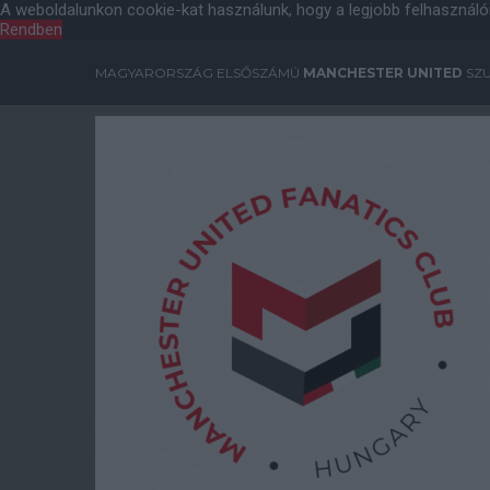
A weboldalunkon cookie-kat használunk, hogy a legjobb felhasználó
Rendben
MAGYARORSZÁG ELSŐSZÁMÚ
MANCHESTER UNITED
SZU