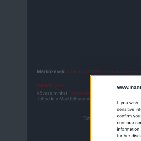
Mérkõzések:
A United 2013/14-es mérkõzéseinek 
manutd.com
www.manut
Kövess minket
Facebookon
,
Instagramon
és
YouT
Töltsd le a ManUtdFanatics.hu mobil applikációt
An
If you wish 
sensitive in
confirm you
Támogasd adományoddal a 
continue se
information 
further disc