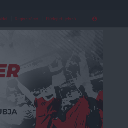
ldal
Regisztráció
Elfelejtett jelszó