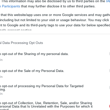
. This information may also be disclosed by us to third parties on the
IA
Participants
that may further disclose it to other third parties.
 that this website/app uses one or more Google services and may gath
including but not limited to your visit or usage behaviour. You may click 
 to Google and its third-party tags to use your data for below specifi
ogle consent section.
l Data Processing Opt Outs
o opt-out of the Sharing of my personal data.
In
o opt-out of the Sale of my Personal Data.
In
to opt-out of processing my Personal Data for Targeted
ing.
In
o opt-out of Collection, Use, Retention, Sale, and/or Sharing
ersonal Data that Is Unrelated with the Purposes for which it
lected.