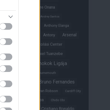
Amad Diallo
Andre Onana
Andreas Pereira
Andrey Santos
Angol válogatott
Anthony Elanga
Anthony Martial
Arsenal
Antony
Átigazolási Center
Aston Villa
Átigazolások
Axel Tuanzebe
Bajnokok Ligája
Ayden Heaven
Benjamin Sesko
Bournemouth
Bruno Fernandes
Brandon Williams
Bryan Mbeumo
Bryan Robson
Cardiff City
Casemiro
Chelsea
Chido Obi
Christian Eriksen
Cristiano Ronaldo