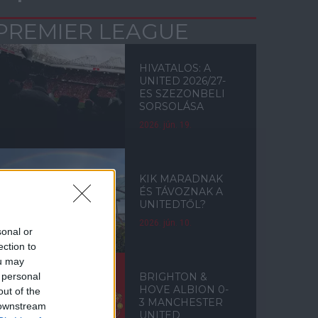
PREMIER LEAGUE
HIVATALOS: A
UNITED 2026/27-
ES SZEZONBELI
SORSOLÁSA
2026. jún. 19.
KIK MARADNAK
ÉS TÁVOZNAK A
UNITEDTŐL?
2026. jún. 10.
sonal or
ection to
ou may
 personal
BRIGHTON &
HOVE ALBION 0-
out of the
3 MANCHESTER
 downstream
UNITED