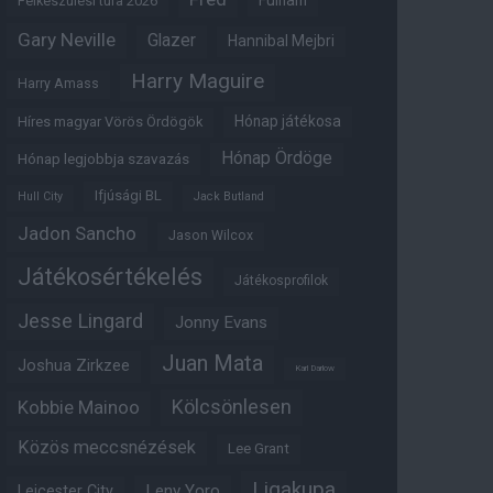
Fulham
Felkészülési túra 2026
Gary Neville
Glazer
Hannibal Mejbri
Harry Maguire
Harry Amass
Hónap játékosa
Híres magyar Vörös Ördögök
Hónap Ördöge
Hónap legjobbja szavazás
Ifjúsági BL
Hull City
Jack Butland
Jadon Sancho
Jason Wilcox
Játékosértékelés
Játékosprofilok
Jesse Lingard
Jonny Evans
Juan Mata
Joshua Zirkzee
Karl Darlow
Kölcsönlesen
Kobbie Mainoo
Közös meccsnézések
Lee Grant
Ligakupa
Leny Yoro
Leicester City