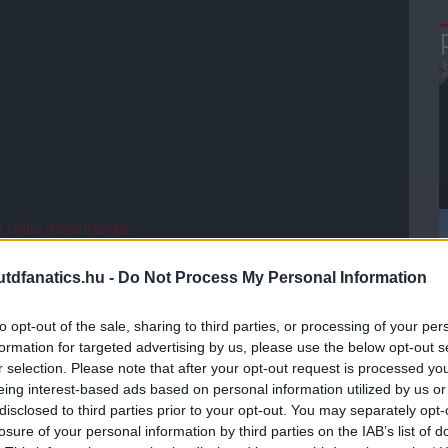
teljes menetrendje.
dfanatics.hu -
Do Not Process My Personal Information
ube-on is!
droidra
és
iOS-re
!
to opt-out of the sale, sharing to third parties, or processing of your per
formation for targeted advertising by us, please use the below opt-out s
r selection. Please note that after your opt-out request is processed y
ManUtdFanatics.hu működését!
eing interest-based ads based on personal information utilized by us or
disclosed to third parties prior to your opt-out. You may separately opt-
losure of your personal information by third parties on the IAB’s list of