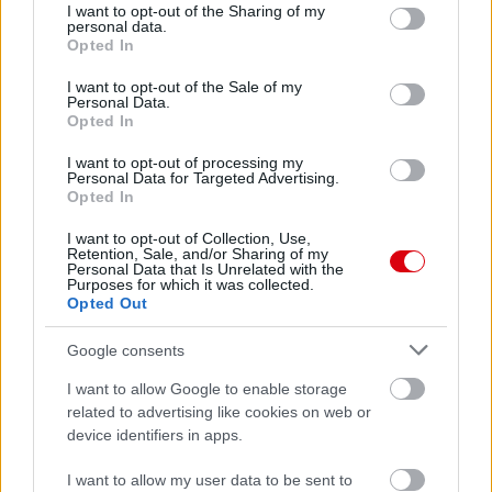
not limited to your visit or usage behaviour. You may click to
I want to opt-out of the Sharing of my
personal data.
grant or deny consent to Google and its third-party tags to
Opted In
use your data for below specified purposes in below Google
consent section.
I want to opt-out of the Sale of my
Personal Data.
Opted In
I want to opt-out of processing my
Personal Data for Targeted Advertising.
Opted In
I want to opt-out of Collection, Use,
Retention, Sale, and/or Sharing of my
Personal Data that Is Unrelated with the
Purposes for which it was collected.
Opted Out
Google consents
Meccs Center
I want to allow Google to enable storage
related to advertising like cookies on web or
device identifiers in apps.
Paris Saint-Germain
vs
Manchester United
I want to allow my user data to be sent to