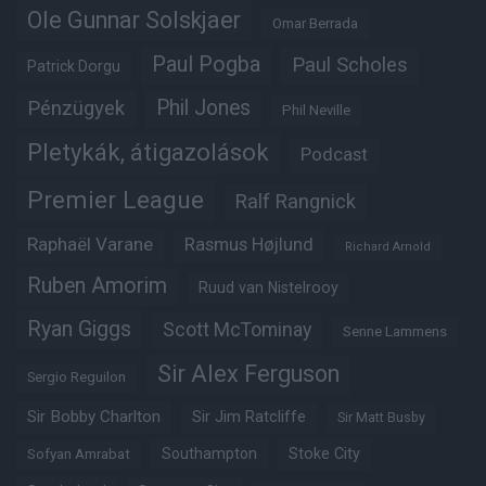
Ole Gunnar Solskjaer
Omar Berrada
Paul Pogba
Paul Scholes
Patrick Dorgu
Phil Jones
Pénzügyek
Phil Neville
Pletykák, átigazolások
Podcast
Premier League
Ralf Rangnick
Raphaël Varane
Rasmus Højlund
Richard Arnold
Ruben Amorim
Ruud van Nistelrooy
Ryan Giggs
Scott McTominay
Senne Lammens
Sir Alex Ferguson
Sergio Reguilon
Sir Bobby Charlton
Sir Jim Ratcliffe
Sir Matt Busby
Southampton
Stoke City
Sofyan Amrabat