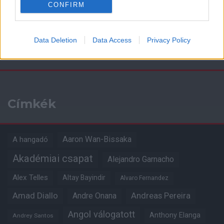
CONFIRM
Data Deletion
Data Access
Privacy Policy
Kapcsolódó hírek
Címkék
Aaron Wan-Bissaka
A hangadó
Akadémiai csapat
Alejandro Garnacho
Alex Telles
Altay Bayindir
Alvaro Fernandez
Amad Diallo
Andre Onana
Andreas Pereira
Angol válogatott
Anthony Elanga
Andrey Santos