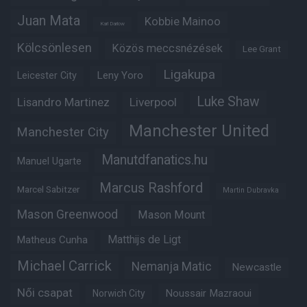
Juan Mata
Kobbie Mainoo
Karl Darlow
Kölcsönlesen
Közös meccsnézések
Lee Grant
Ligakupa
Leny Yoro
Leicester City
Luke Shaw
Lisandro Martinez
Liverpool
Manchester United
Manchester City
Manutdfanatics.hu
Manuel Ugarte
Marcus Rashford
Marcel Sabitzer
Martin Dubravka
Mason Greenwood
Mason Mount
Matheus Cunha
Matthijs de Ligt
Michael Carrick
Nemanja Matic
Newcastle
Női csapat
Noussair Mazraoui
Norwich City