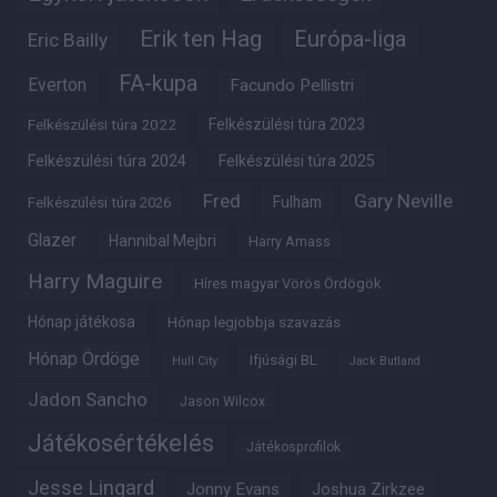
Erik ten Hag
Európa-liga
Eric Bailly
FA-kupa
Everton
Facundo Pellistri
Felkészülési túra 2022
Felkészülési túra 2023
Felkészülési túra 2024
Felkészülési túra 2025
Fred
Gary Neville
Fulham
Felkészülési túra 2026
Glazer
Hannibal Mejbri
Harry Amass
Harry Maguire
Híres magyar Vörös Ördögök
Hónap játékosa
Hónap legjobbja szavazás
Hónap Ördöge
Ifjúsági BL
Hull City
Jack Butland
Jadon Sancho
Jason Wilcox
Játékosértékelés
Játékosprofilok
Jesse Lingard
Jonny Evans
Joshua Zirkzee