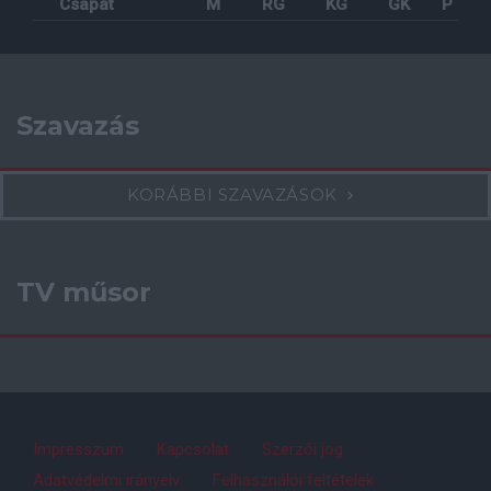
Csapat
M
RG
KG
GK
P
Szavazás
KORÁBBI SZAVAZÁSOK
TV műsor
Impresszum
Kapcsolat
Szerzői jog
Adatvédelmi irányelv
Felhasználói feltételek