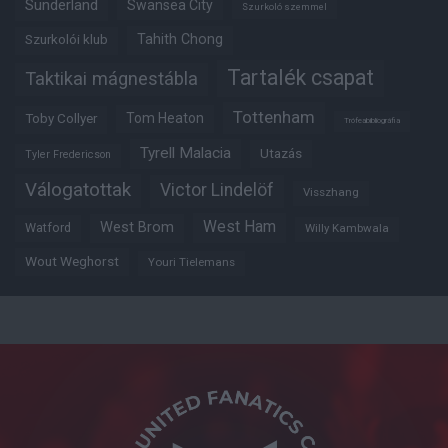
Sunderland
Swansea City
Szurkoló szemmel
Tahith Chong
Szurkolói klub
Tartalék csapat
Taktikai mágnestábla
Tottenham
Tom Heaton
Toby Collyer
Trófeabibliográfia
Tyrell Malacia
Utazás
Tyler Fredericson
Válogatottak
Victor Lindelöf
Visszhang
West Ham
West Brom
Watford
Willy Kambwala
Wout Weghorst
Youri Tielemans