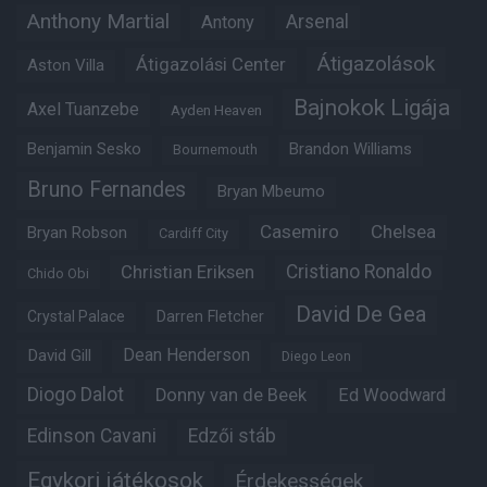
Anthony Martial
Arsenal
Antony
Átigazolások
Átigazolási Center
Aston Villa
Bajnokok Ligája
Axel Tuanzebe
Ayden Heaven
Benjamin Sesko
Brandon Williams
Bournemouth
Bruno Fernandes
Bryan Mbeumo
Casemiro
Chelsea
Bryan Robson
Cardiff City
Christian Eriksen
Cristiano Ronaldo
Chido Obi
David De Gea
Crystal Palace
Darren Fletcher
Dean Henderson
David Gill
Diego Leon
Diogo Dalot
Donny van de Beek
Ed Woodward
Edinson Cavani
Edzői stáb
Egykori játékosok
Érdekességek