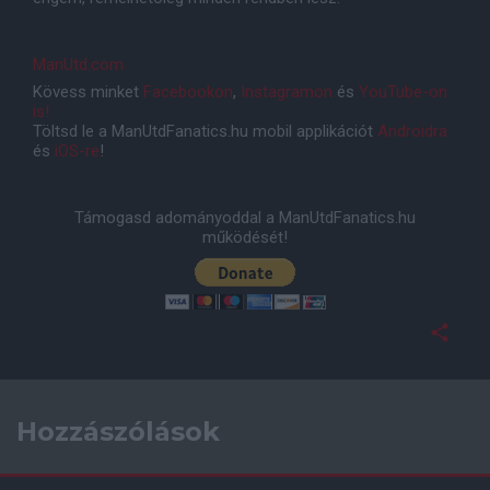
ManUtd.com
Kövess minket
Facebookon
,
Instagramon
és
YouTube-on
is!
Töltsd le a ManUtdFanatics.hu mobil applikációt
Androidra
és
iOS-re
!
Támogasd adományoddal a ManUtdFanatics.hu
működését!
Hozzászólások