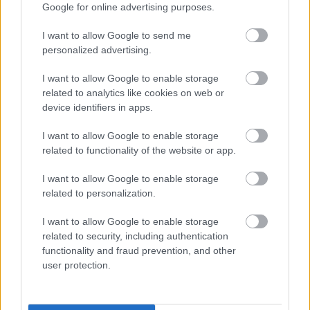
Google for online advertising purposes.
Felkészülési szezon 4. mérkőzés
Nya Ullevi, Göteborg
I want to allow Google to send me
2026-08-08 17:00
personalized advertising.
I want to allow Google to enable storage
related to analytics like cookies on web or
Leeds United
vs
Manchester United
2026-08-12 20:30
device identifiers in apps.
AC Milan
vs
Manchester United
2026-08-15 18:00
I want to allow Google to enable storage
related to functionality of the website or app.
ELŐZŐ MÉRKŐZÉSEK
I want to allow Google to enable storage
related to personalization.
Támogatás
I want to allow Google to enable storage
related to security, including authentication
functionality and fraud prevention, and other
Támogasd adományoddal
user protection.
a ManUtdFanatics.hu működését!