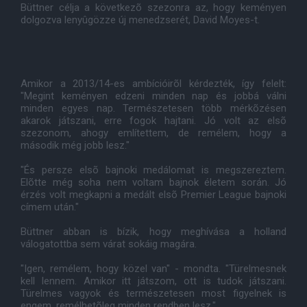
Büttner célja a következõ szezonra az, hogy keményen
dolgozva lenyûgözze új menedzserét, David Moyes-t.
Amikor a 2013/14-es ambícióirõl kérdezték, így felelt:
"Megint keményen edzeni minden nap és jobbá válni
minden egyes nap. Természetesen több mérkõzésen
akarok játszani, erre fogok hajtani. Jó volt az elsõ
szezonom, ahogy említettem, de remélem, hogy a
második még jobb lesz."
"És persze elsõ bajnoki medálomat is megszereztem.
Elõtte még soha nem voltam bajnok életem során. Jó
érzés volt megkapni a medált elsõ Premier League bajnoki
címem után."
Büttner abban is bízik, hogy meghívása a holland
válogatottba sem várat sokáig magára.
"Igen, remélem, hogy közel van" - mondta. "Türelmesnek
kell lennem. Amikor itt játszom, ott is tudok játszani.
Türelmes vagyok és természetesen most figyelnek is
engem, remélhetõleg minden rendben lesz."