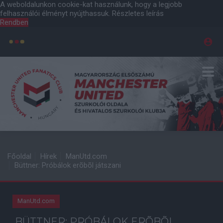
A weboldalunkon cookie-kat használunk, hogy a legjobb
felhasználói élményt nyújthassuk.
Részletes leírás
Rendben
Főoldal
Hírek
ManUtd.com
Büttner: Próbálok erõbõl játszani
ManUtd.com
BÜTTNER: PRÓBÁLOK ERÕBÕL