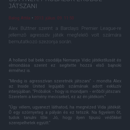
JÁTSZANI
Balog Attila
•
2013. július. 09. 11:50
Alex Büttner szerint a Barclays Premier League-re
jellemzõ agresszív játék megfelelõ volt számára
bemutatkozó szezonja során.
A holland bal bekk csodálja Nemanja Vidic játékstílusát és
elmondása szerint ez segítette hozzá elsõ bajnoki
érméhez is.
"Mindig is agresszívan szeretnék játszani" - mondta Alex
az Inside United legújabb számának adott exkluzív
interjújában. "Próbálok - hogy is mondjam - erõbõl játszani.
Szeretem a kemény meccseket, ez az én játékom."
"Úgy vélem, ugyanezt láthatod, ha megnézed Vida játékát.
Õ egy szörnyeteg a pályán és ez tetszik. Na figyelem õt,
tudok tanulni tõle. Jó, hogy ilyen típusú védõkkel
szerepelhetek együtt."