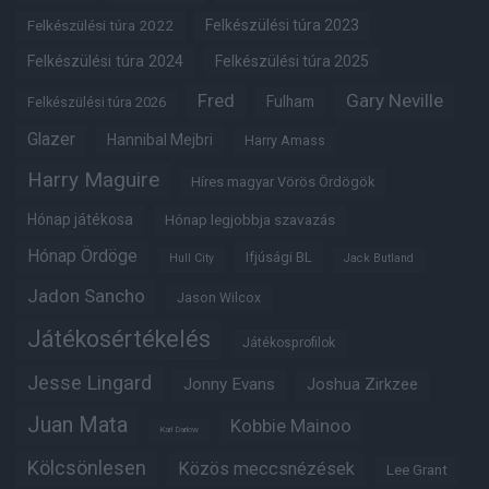
Felkészülési túra 2022
Felkészülési túra 2023
Felkészülési túra 2024
Felkészülési túra 2025
Fred
Gary Neville
Fulham
Felkészülési túra 2026
Glazer
Hannibal Mejbri
Harry Amass
Harry Maguire
Híres magyar Vörös Ördögök
Hónap játékosa
Hónap legjobbja szavazás
Hónap Ördöge
Ifjúsági BL
Hull City
Jack Butland
Jadon Sancho
Jason Wilcox
Játékosértékelés
Játékosprofilok
Jesse Lingard
Jonny Evans
Joshua Zirkzee
Juan Mata
Kobbie Mainoo
Karl Darlow
Kölcsönlesen
Közös meccsnézések
Lee Grant