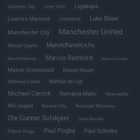
Ligakupa
Leny Yoro
Leicester City
Luke Shaw
Lisandro Martinez
Liverpool
Manchester United
Manchester City
Manutdfanatics.hu
Manuel Ugarte
Marcus Rashford
Marcel Sabitzer
Martin Dubravka
Mason Greenwood
Mason Mount
Matheus Cunha
Matthijs de Ligt
Michael Carrick
Nemanja Matic
Newcastle
Női csapat
Noussair Mazraoui
Norwich City
Ole Gunnar Solskjaer
Omar Berrada
Paul Pogba
Paul Scholes
Patrick Dorgu