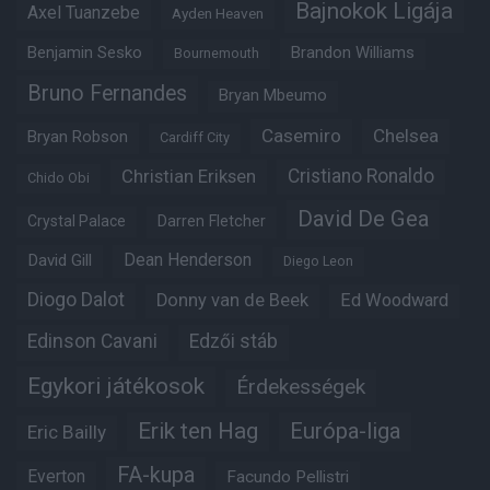
Bajnokok Ligája
Axel Tuanzebe
Ayden Heaven
Benjamin Sesko
Brandon Williams
Bournemouth
Bruno Fernandes
Bryan Mbeumo
Casemiro
Chelsea
Bryan Robson
Cardiff City
Christian Eriksen
Cristiano Ronaldo
Chido Obi
David De Gea
Crystal Palace
Darren Fletcher
Dean Henderson
David Gill
Diego Leon
Diogo Dalot
Donny van de Beek
Ed Woodward
Edinson Cavani
Edzői stáb
Egykori játékosok
Érdekességek
Erik ten Hag
Európa-liga
Eric Bailly
FA-kupa
Everton
Facundo Pellistri