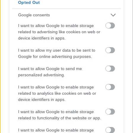
Opted Out
Google consents
I want to allow Google to enable storage
related to advertising like cookies on web or
device identifiers in apps.
I want to allow my user data to be sent to
Google for online advertising purposes.
Meccs Center
I want to allow Google to send me
personalized advertising.
Paris Saint-Germain
vs
I want to allow Google to enable storage
related to analytics like cookies on web or
Manchester United
device identifiers in apps.
Felkészülési szezon 4. mérkőzés
I want to allow Google to enable storage
Nya Ullevi, Göteborg
related to functionality of the website or app.
2026-08-08 17:00
I want to allow Google to enable storage