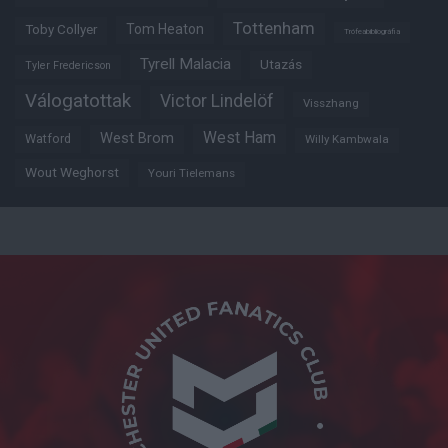
Tottenham
Tom Heaton
Toby Collyer
Trófeabibliográfia
Tyrell Malacia
Utazás
Tyler Fredericson
Válogatottak
Victor Lindelöf
Visszhang
West Ham
West Brom
Watford
Willy Kambwala
Wout Weghorst
Youri Tielemans