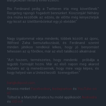
Bangkokban néhány évvel ezelõtt.
Rio Ferdinand pedig a Twitteren irta meg követõinek:''
Rengeteg rajongó fogadott bennünket. Köszönjük! Néhány
óra múlva kezdõdik az edzés, de elõtte még kényeztetjük
egy kicsit az ízlelõbimbóinkat egy jó ebéddel."
Nagy izgalommal várja mindenki, többek között az újonc,
Wilfried Zaha bemutatkozását, és Ferdinand szerint
minden játékos rendkívül lelkes, hogy jó benyomást
tehessen az új fõnõkre, már az elsõ találkozó alkalmával.
''Azt hiszem, természetes, hogy mindenki próbálja a
legjobb formáját hozni. Már az elsõ napon meg akarod
mutatni az új menedzsernek, hogy mire vagy képes, és
hogy helyed van a United kezdõ tizenegyében."
bangkokpost.com
Kövess minket
Facebookon
,
Instagramon
és
YouTube-on
is!
Töltsd le a ManUtdFanatics.hu mobil applikációt
Androidra
és
iOS-re
!