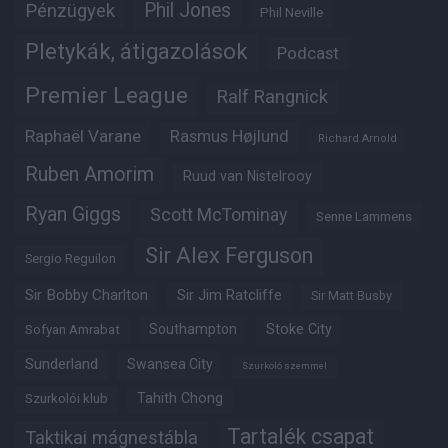
Phil Jones
Pénzügyek
Phil Neville
Pletykák, átigazolások
Podcast
Premier League
Ralf Rangnick
Raphaël Varane
Rasmus Højlund
Richard Arnold
Ruben Amorim
Ruud van Nistelrooy
Ryan Giggs
Scott McTominay
Senne Lammens
Sir Alex Ferguson
Sergio Reguilon
Sir Bobby Charlton
Sir Jim Ratcliffe
Sir Matt Busby
Southampton
Stoke City
Sofyan Amrabat
Sunderland
Swansea City
Szurkoló szemmel
Tahith Chong
Szurkolói klub
Tartalék csapat
Taktikai mágnestábla