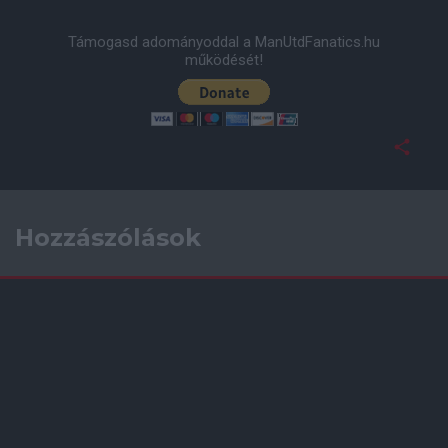
Támogasd adományoddal a ManUtdFanatics.hu
működését!
Hozzászólások