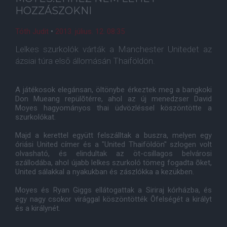
HOZZÁSZOKNI
Tóth Judit
•
2013. július. 12. 08:35
Lelkes szurkolók várták a Manchester Unitedet az
ázsiai túra elsõ állomásán Thaiföldön.
A játékosok elegánsan, öltönybe érkeztek meg a bangkoki
Don Mueang repülõtérre, ahol az új menedzser David
Moyes hagyományos thai üdvözléssel köszöntötte a
szurkolókat.
Majd a kerettel együtt felszálltak a buszra, melyen egy
óriási United címer és a "United Thaiföldön'' szlogen volt
olvasható, és elindultak az öt-csillagos belvárosi
szállodába, ahol újabb lelkes szurkoló tömeg fogadta õket,
United sálakkal a nyakukban és zászlókka a kezükben.
Moyes és Ryan Giggs ellátogattak a Siriraj kórházba, és
egy nagy csokor virággal köszöntötték Õfelségét a királyt
és a királynét.