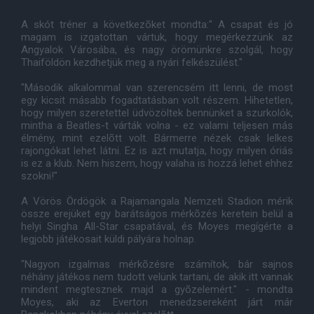
A skót tréner a következõket mondta:'' A csapat és jó
magam is izgatottan vártuk, hogy megérkezzünk az
Angyalok Városába, és nagy örömünkre szolgál, hogy
Thaiföldön kezdhetjük meg a nyári felkészülést."
"Második alkalommal van szerencsém itt lenni, de most
egy kicsit másabb fogadtatásban volt részem. Hihetetlen,
hogy milyen szeretettel üdvözöltek bennünket a szurkolók,
mintha a Beatles-t várták volna - ez valami teljesen más
élmény, mint ezelõtt volt. Bármerre nézek csak lelkes
rajongókat lehet látni. Ez is azt mutatja, hogy milyen óriás
is ez a klub. Nem hiszem, hogy valaha is hozzá lehet ehhez
szokni!"
A Vörös Ördögök a Rajamangala Nemzeti Stadion mérik
össze erejüket egy barátságos mérkõzés keretein belül a
helyi Singha All-Star csapatával, és Moyes megígérte a
legjobb játékosait küldi pályára holnap.
"Nagyon izgalmas mérkõzésre számítok, bár sajnos
néhány játékos nem tudott velünk tartani, de akik itt vannak
mindent megtesznek majd a gyõzelemért." - mondta
Moyes, aki az Everton menedzsereként járt már