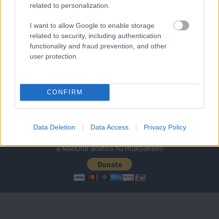
1 nap 11 óra 25 perc 16 másodperc
related to personalization.
I want to allow Google to enable storage
Leeds United
vs
Manchester United
2026-08-12 20:30
related to security, including authentication
functionality and fraud prevention, and other
AC Milan
vs
Manchester United
2026-08-15 18:00
user protection.
ELŐZŐ MÉRKŐZÉSEK
CONFIRM
Támogatás
Data Deletion
Data Access
Privacy Policy
Támogasd adományoddal
a ManUtdFanatics.hu működését!