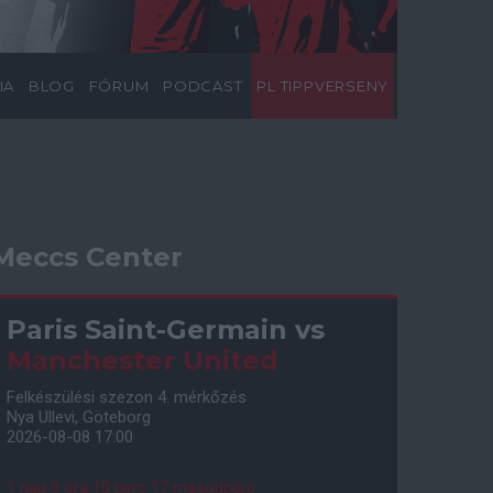
IA
BLOG
FÓRUM
PODCAST
PL TIPPVERSENY
Meccs Center
Paris Saint-Germain
vs
Manchester United
Felkészülési szezon 4. mérkőzés
Nya Ullevi, Göteborg
2026-08-08 17:00
1 nap 9 óra 10 perc 16 másodperc