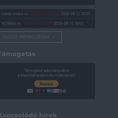
Leeds United
vs
Manchester United
2026-08-12 20:30
AC Milan
vs
Manchester United
2026-08-15 18:00
ELŐZŐ MÉRKŐZÉSEK
Támogatás
Támogasd adományoddal
a ManUtdFanatics.hu működését!
Kapcsolódó hírek