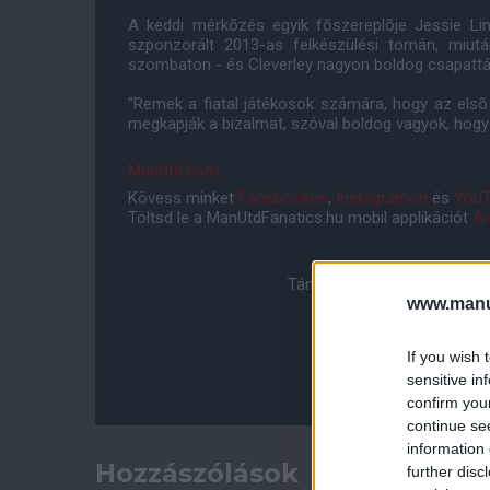
A keddi mérkõzés egyik fõszereplõje Jessie Ling
szponzorált 2013-as felkészülési tornán, miutá
szombaton - és Cleverley nagyon boldog csapattár
"Remek a fiatal játékosok számára, hogy az elsõ
megkapják a bizalmat, szóval boldog vagyok, hogy 
ManUtd.com
Kövess minket
Facebookon
,
Instagramon
és
YouT
Töltsd le a ManUtdFanatics.hu mobil applikációt
An
Támogasd adományoddal a 
www.manut
If you wish 
sensitive in
confirm you
continue se
information 
Hozzászólások
further disc