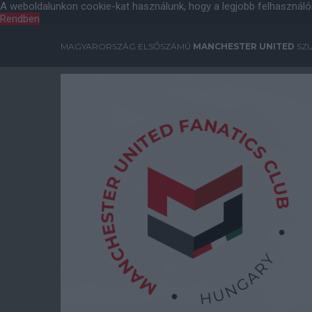
A weboldalunkon cookie-kat használunk, hogy a legjobb felhasználó
Rendben
MAGYARORSZÁG ELSŐSZÁMÚ
MANCHESTER UNITED
SZU