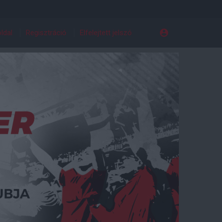
ldal
Regisztráció
Elfelejtett jelszó