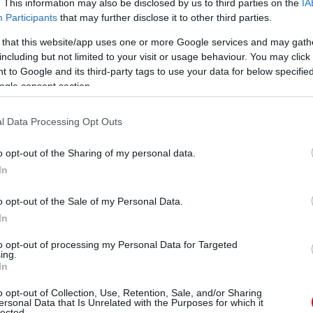
. This information may also be disclosed by us to third parties on the
IA
Participants
that may further disclose it to other third parties.
 that this website/app uses one or more Google services and may gath
including but not limited to your visit or usage behaviour. You may click 
 to Google and its third-party tags to use your data for below specifi
ogle consent section.
l Data Processing Opt Outs
o opt-out of the Sharing of my personal data.
In
o opt-out of the Sale of my Personal Data.
In
to opt-out of processing my Personal Data for Targeted
ing.
In
o opt-out of Collection, Use, Retention, Sale, and/or Sharing
ersonal Data that Is Unrelated with the Purposes for which it
lected.