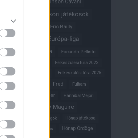
Edinson Cavani
Ed Woodward
Egykori játékosok
Edzői stáb
Érdekességek
Eric Bailly
Erik ten Hag
Európa-liga
FA-kupa
Everton
Facundo Pellistri
Felkészülési túra 2022
Felkészülési túra 2023
Felkészülési túra 2024
Felkészülési túra 2025
Fred
Fulham
Felkészülési túra 2026
Gary Neville
Glazer
Hannibal Mejbri
Harry Maguire
Harry Amass
Hónap játékosa
Híres magyar Vörös Ördögök
Hónap Ördöge
Hónap legjobbja szavazás