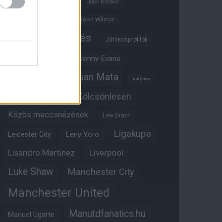
Ifjúsági BL
Hull City
Jack Butland
Jadon Sancho
Jason Wilcox
Játékosértékelés
Játékosprofilok
Jesse Lingard
Jonny Evans
Juan Mata
Joshua Zirkzee
Karl Darlow
Kölcsönlesen
Kobbie Mainoo
Közös meccsnézések
Lee Grant
Ligakupa
Leny Yoro
Leicester City
Lisandro Martinez
Liverpool
Luke Shaw
Manchester City
Manchester United
Manutdfanatics.hu
Manuel Ugarte