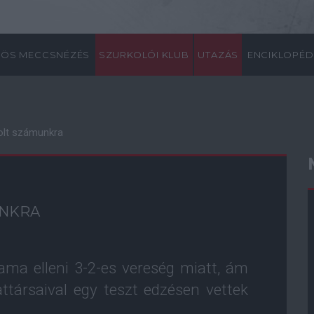
ÖS MECCSNÉZÉS
SZURKOLÓI KLUB
UTAZÁS
ENCIKLOPÉD
olt számunkra
UNKRA
ama elleni 3-2-es vereség miatt, ám
ttársaival egy teszt edzésen vettek