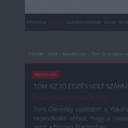
FŐOLDAL
HÍREK
SZEZON 2025/26
KLUB
KÖZ
Főoldal
Hírek
ManUtd.com
Tom: Ez jó edzés v
ManUtd.com
TOM: EZ JÓ EDZÉS VOLT SZÁM
Dzsubák Tamás
•
2013. július. 23. 18:20
Tom Cleverley csalódott a Yokoh
ragaszkodik ahhoz, hogy a csapa
részt a Nissan Stadionban.