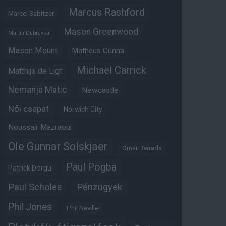
Marcus Rashford
Marcel Sabitzer
Mason Greenwood
Martin Dubravka
Mason Mount
Matheus Cunha
Michael Carrick
Matthijs de Ligt
Nemanja Matic
Newcastle
Női csapat
Norwich City
Noussair Mazraoui
Ole Gunnar Solskjaer
Omar Berrada
Paul Pogba
Patrick Dorgu
Paul Scholes
Pénzügyek
Phil Jones
Phil Neville