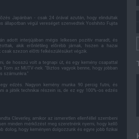
õzés Japánban - csak 24 órával azután, hogy elindultak
kus állapotban végül vereséget szenvedtek Yoshihito Fujita
 adott interjújában mégis lelkesen pozitív maradt, és
ttak, akik erõnlétileg elõrébb járnak, hiszen a hazai
csak szezon elõtti felkészülésüket végzik.
i, de hosszú volt a tegnapi út, és egy kemény csapattal
ta Tom az MUTV-nek. "Biztos vagyok benne, hogy jobban
zés számunkra."
 egy edzés. Nagyon kemény munka 90 percig futni, és
i a játék technikai részein is, de ez egy 100%-os edzés
ndta Cleverley, amikor az ismeretlen ellenféllel szembeni
esen minden mérkõzést meg szeretnénk nyerni, hogy kellõ
b dolog, hogy keményen dolgozzunk és egyre jobb fizikai