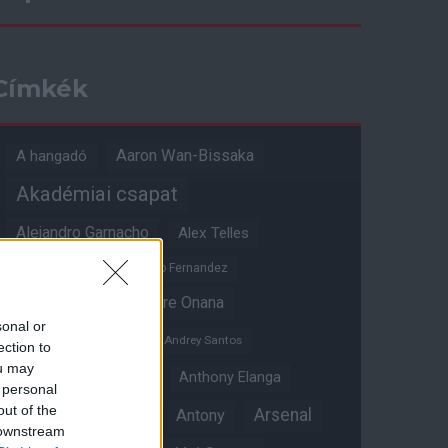
Címkék
Aaron Wan-Bissaka
A hangadó
Akadémiai csapat
Alejandro Garnacho
Alex Telles
Altay Bayindir
Alvaro Fernandez
Amad Diallo
Andre Onana
sonal or
Andreas Pereira
Andrey Santos
ection to
ou may
Angol válogatott
Anthony Elanga
 personal
out of the
Anthony Martial
Arsenal
Antony
 downstream