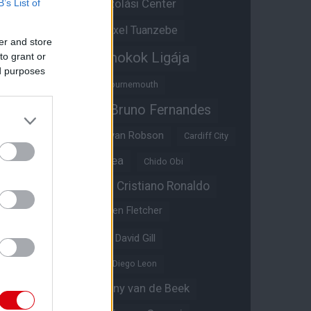
Átigazolási Center
B’s List of
Aston Villa
Átigazolások
Axel Tuanzebe
er and store
Bajnokok Ligája
to grant or
Ayden Heaven
ed purposes
Benjamin Sesko
Bournemouth
Bruno Fernandes
Brandon Williams
Bryan Mbeumo
Bryan Robson
Cardiff City
Casemiro
Chelsea
Chido Obi
Christian Eriksen
Cristiano Ronaldo
Crystal Palace
Darren Fletcher
David De Gea
David Gill
Dean Henderson
Diego Leon
Diogo Dalot
Donny van de Beek