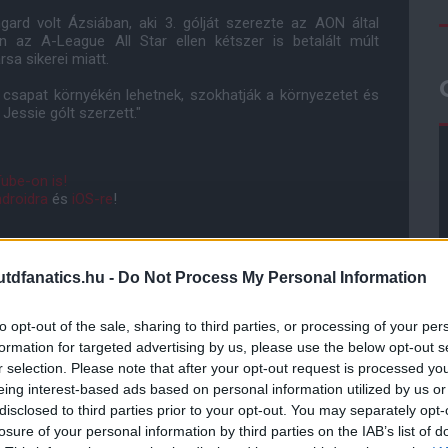
ard volt Ázsiában, aki 3. gólját szerezte az AON által
n az A-League All Star ellen kétszer is betalált múlt
sa sikerei miatt.
 csapat környékén lehetnek, szokhatják a környezetet és
Jessie gólt szerzett."
ube-on is!
droidra
és
iOS-re
!
ManUtdFanatics.hu működését!
dfanatics.hu -
Do Not Process My Personal Information
to opt-out of the sale, sharing to third parties, or processing of your per
formation for targeted advertising by us, please use the below opt-out s
r selection. Please note that after your opt-out request is processed y
eing interest-based ads based on personal information utilized by us or
disclosed to third parties prior to your opt-out. You may separately opt-
losure of your personal information by third parties on the IAB’s list of