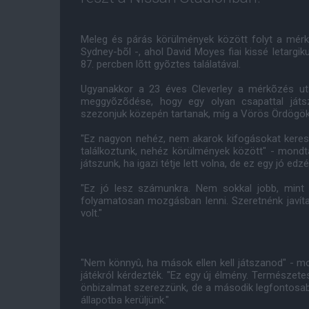
Meleg és párás körülmények között folyt a mérk
Sydney-bõl -, ahol David Moyes fiai kissé letargi
87. percben lõtt gyõztes találatával.
Ugyanakkor a 23 éves Cleverley a mérkõzés után
meggyõzõdése, hogy egy olyan csapattal játszo
szezonjuk közepén tartanak, míg a Vörös Ördögök 
"Ez nagyon nehéz, nem akarok kifogásokat keresn
találkoztunk, nehéz körülmények között" - mond
játszunk, ha igazi tétje lett volna, de ez egy jó ed
"Ez jó lesz számunkra. Nem sokkal jobb, mint
folyamatosan mozgásban lenni. Szeretnénk javítan
volt."
"Nem könnyû, ha mások ellen kell játszanod" - mo
játékról kérdezték. "Ez egy új élmény. Természet
önbizalmat szerezzünk, de a második legfontosab
állapotba kerüljünk."