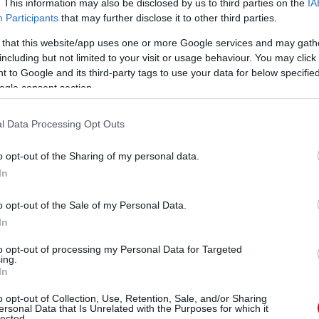
. This information may also be disclosed by us to third parties on the
IA
Participants
that may further disclose it to other third parties.
 that this website/app uses one or more Google services and may gath
including but not limited to your visit or usage behaviour. You may click 
 to Google and its third-party tags to use your data for below specifi
ogle consent section.
l Data Processing Opt Outs
o opt-out of the Sharing of my personal data.
In
o opt-out of the Sale of my Personal Data.
In
to opt-out of processing my Personal Data for Targeted
ing.
In
o opt-out of Collection, Use, Retention, Sale, and/or Sharing
ersonal Data that Is Unrelated with the Purposes for which it
lected.