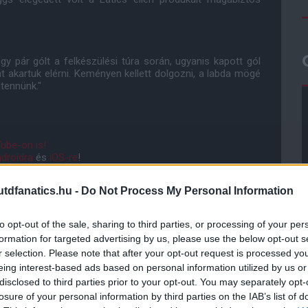
gy pár gólt a felkészülési túra során, ugyanis kapott gól
t akartuk elérni. Keményen kellett dolgozni, a labda mögé
gtennünk."
ube-on is!
droidra
és
iOS-re
!
dfanatics.hu -
Do Not Process My Personal Information
ManUtdFanatics.hu működését!
to opt-out of the sale, sharing to third parties, or processing of your per
formation for targeted advertising by us, please use the below opt-out s
r selection. Please note that after your opt-out request is processed y
eing interest-based ads based on personal information utilized by us or
disclosed to third parties prior to your opt-out. You may separately opt-
losure of your personal information by third parties on the IAB’s list of