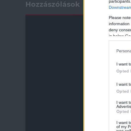
participants
Hozzászólások
Downstream 
Please note
information 
deny consent
in below Go
Persona
I want t
Opted 
I want t
Opted 
I want 
Advertis
Opted 
I want t
of my P
was col