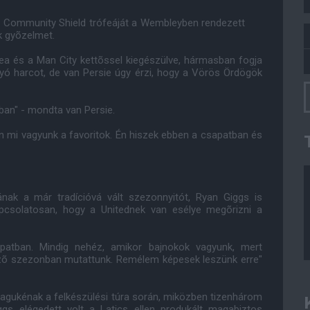
 a Community Shield trófeáját a Wembleyben rendezett
ak gyõzelmet.
ea és a Man City kettõssel kiegészülve, hármasban fogja
yó harcot, de van Persie úgy érzi, hogy a Vörös Ördögök
tban" - mondta van Persie.
n mi vagyunk a favoritok. Én hiszek ebben a csapatban és
nak a már tradícióvá vált szezonnyitót, Ryan Giggs is
pcsolatosan, hogy a Unitednek van esélye megõrizni a
patban. Mindig nehéz, amikor bajnokok vagyunk, mert
õzõ szezonban mutattunk. Remélem képesek leszünk erre"
gukénak a felkészülési túra során, miközben tizenhárom
gs elégedett volt a Latics ellen produkált magabiztos