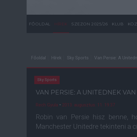
FŐOLDAL
HÍREK
SZEZON 2025/26
KLUB
KÖZ
Főoldal
Hírek
Sky Sports
Van Persie: A United
Sky Sports
VAN PERSIE: A UNITEDNEK VAN
Rech Gyula
•
2013. augusztus. 11. 19:37
Robin van Persie hisz benne, h
Manchester Unitedre tekinteni a c