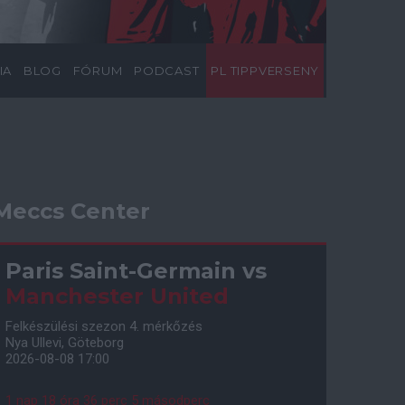
IA
BLOG
FÓRUM
PODCAST
PL TIPPVERSENY
Meccs Center
Paris Saint-Germain
vs
Manchester United
Felkészülési szezon 4. mérkőzés
Nya Ullevi, Göteborg
2026-08-08 17:00
1 nap 18 óra 36 perc 4 másodperc