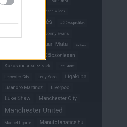
Ifjúsági BL
Hull City
Jack Butland
Jadon Sancho
Jason Wilcox
Játékosértékelés
Játékosprofilok
Jesse Lingard
Jonny Evans
Juan Mata
Joshua Zirkzee
Karl Darlow
Kölcsönlesen
Kobbie Mainoo
Közös meccsnézések
Lee Grant
Ligakupa
Leny Yoro
Leicester City
Lisandro Martinez
Liverpool
Luke Shaw
Manchester City
Manchester United
Manutdfanatics.hu
Manuel Ugarte