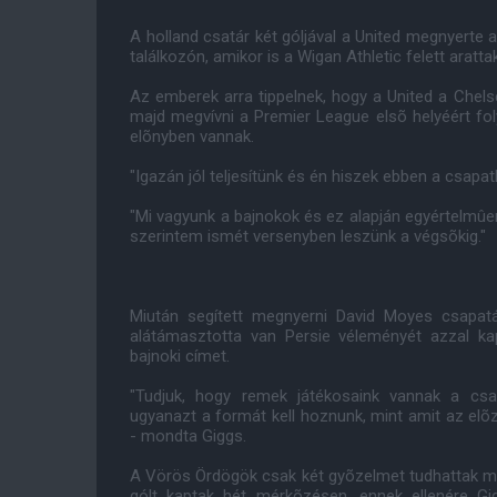
A holland csatár két góljával a United megnyerte
találkozón, amikor is a Wigan Athletic felett aratt
Az emberek arra tippelnek, hogy a United a Chels
majd megvívni a Premier League elsõ helyéért fol
elõnyben vannak.
"Igazán jól teljesítünk és én hiszek ebben a csapa
"Mi vagyunk a bajnokok és ez alapján egyértelmûe
szerintem ismét versenyben leszünk a végsõkig."
Miután segített megnyerni David Moyes csapatá
alátámasztotta van Persie véleményét azzal ka
bajnoki címet.
"Tudjuk, hogy remek játékosaink vannak a csa
ugyanazt a formát kell hoznunk, mint amit az el
- mondta Giggs.
A Vörös Ördögök csak két gyõzelmet tudhattak ma
gólt kaptak hét mérkõzésen, ennek ellenére Gig