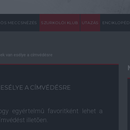
ÖS MECCSNÉZÉS
SZURKOLÓI KLUB
UTAZÁS
ENCIKLOPÉD
nek van esélye a címvédésre
 ESÉLYE A CÍMVÉDÉSRE
ogy egyértelmû favoritként lehet a
ímvédést illetõen.