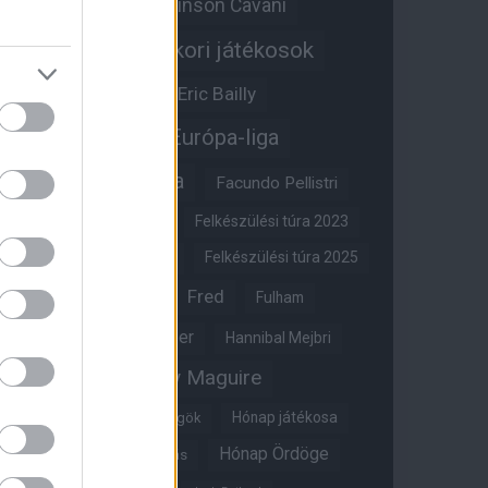
Edinson Cavani
Ed Woodward
Egykori játékosok
Edzői stáb
Érdekességek
Eric Bailly
Erik ten Hag
Európa-liga
FA-kupa
Everton
Facundo Pellistri
Felkészülési túra 2022
Felkészülési túra 2023
Felkészülési túra 2024
Felkészülési túra 2025
Fred
Fulham
Felkészülési túra 2026
Gary Neville
Glazer
Hannibal Mejbri
Harry Maguire
Harry Amass
Hónap játékosa
Híres magyar Vörös Ördögök
Hónap Ördöge
Hónap legjobbja szavazás