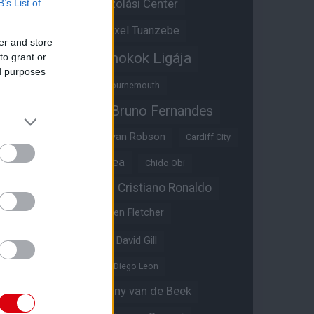
Átigazolási Center
B’s List of
Aston Villa
Átigazolások
Axel Tuanzebe
er and store
Bajnokok Ligája
to grant or
Ayden Heaven
ed purposes
Benjamin Sesko
Bournemouth
Bruno Fernandes
Brandon Williams
Bryan Mbeumo
Bryan Robson
Cardiff City
Casemiro
Chelsea
Chido Obi
Christian Eriksen
Cristiano Ronaldo
Crystal Palace
Darren Fletcher
David De Gea
David Gill
Dean Henderson
Diego Leon
Diogo Dalot
Donny van de Beek