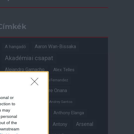
Címkék
Aaron Wan-Bissaka
A hangadó
Akadémiai csapat
Alejandro Garnacho
Alex Telles
Altay Bayindir
Alvaro Fernandez
Amad Diallo
Andre Onana
sonal or
Andreas Pereira
Andrey Santos
ection to
ou may
Angol válogatott
Anthony Elanga
 personal
out of the
Anthony Martial
Arsenal
Antony
 downstream