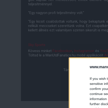
teljesítménnyel.
"Egy nagyon profi teljesítmény volt."
"Egy kicsit csalódottak voltunk, hogy bekaptunk e
nélküli meccseket szerettünk volna. Ezt csapatkén
kellett állniés ezt valamilyen szinten sikerült is me
Sky Sports
Kövess minket
Facebookon
,
Instagramon
és
YouT
Töltsd le a ManUtdFanatics.hu mobil applikációt
An
www.manut
Támogasd adományoddal a 
If you wish 
sensitive in
confirm you
continue se
information 
further disc