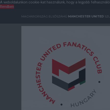
A weboldalunkon cookie-kat használunk, hogy a legjobb felhasználó
Rendben
MAGYARORSZÁG ELSŐSZÁMÚ
MANCHESTER UNITED
SZU