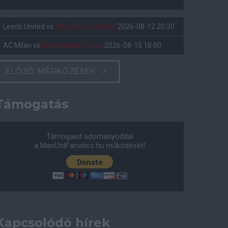
Leeds United
vs
Manchester United
2026-08-12 20:30
AC Milan
vs
Manchester United
2026-08-15 18:00
ELŐZŐ MÉRKŐZÉSEK
Támogatás
Támogasd adományoddal
a ManUtdFanatics.hu működését!
Kapcsolódó hírek