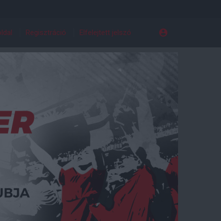
ldal
Regisztráció
Elfelejtett jelszó