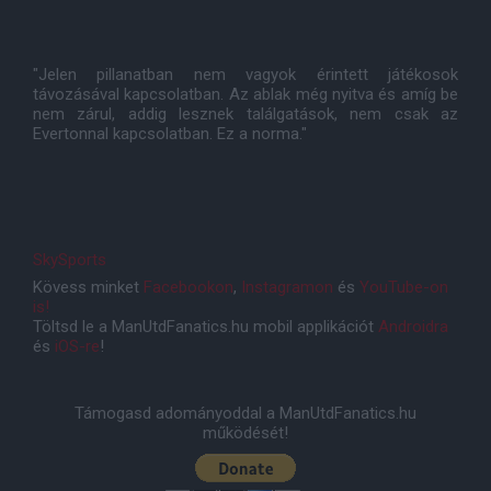
"Jelen pillanatban nem vagyok érintett játékosok
távozásával kapcsolatban. Az ablak még nyitva és amíg be
nem zárul, addig lesznek találgatások, nem csak az
Evertonnal kapcsolatban. Ez a norma."
SkySports
Kövess minket
Facebookon
,
Instagramon
és
YouTube-on
is!
Töltsd le a ManUtdFanatics.hu mobil applikációt
Androidra
és
iOS-re
!
Támogasd adományoddal a ManUtdFanatics.hu
működését!