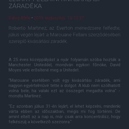
ZÁRADÉKA
Balog Attila
•
2013. augusztus. 15. 13:37
Roberto Martinez, az Everton menedzsere felfedte,
július végén lejárt a Marouane Fellaini szerzõdésében
szereplõ kivásárlási záradék.
A 25 éves középpályást a nyár folyamán szóba hozták a
Manchester Uniteddel, mondván egykori fõnöke, David
Moyes vele erõsítené meg a Unitedet.
"Marouane esetében volt egy kivásárlási záradék, ami
nagyon egyértelmûvé tette a dolgot. A klub nem szólhatott
volna bele, ha valaki ezt az összeget megadta volna" -
mondta Martinez.
"Ez azonban július 31-én lejárt, el lehet képzelni, mindenki
várta ebben az idõszakban, mégis mi fog történni. De
amint eltelt az a nap is, már csak arra koncentrálsz, hogy
felkészülj a következõ szezonra."