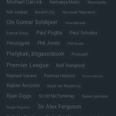
Michael Carrick
Nemanja Matic
Newcastle
Női csapat
Noussair Mazraoui
Norwich City
Ole Gunnar Solskjaer
Omar Berrada
Paul Pogba
Paul Scholes
Patrick Dorgu
Phil Jones
Pénzügyek
Phil Neville
Pletykák, átigazolások
Podcast
Premier League
Ralf Rangnick
Raphaël Varane
Rasmus Højlund
Richard Arnold
Ruben Amorim
Ruud van Nistelrooy
Ryan Giggs
Scott McTominay
Senne Lammens
Sir Alex Ferguson
Sergio Reguilon