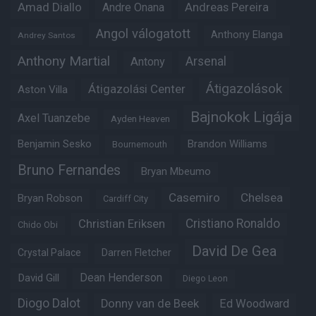
Amad Diallo
Andre Onana
Andreas Pereira
Angol válogatott
Anthony Elanga
Andrey Santos
Anthony Martial
Arsenal
Antony
Átigazolások
Átigazolási Center
Aston Villa
Bajnokok Ligája
Axel Tuanzebe
Ayden Heaven
Benjamin Sesko
Brandon Williams
Bournemouth
Bruno Fernandes
Bryan Mbeumo
Casemiro
Chelsea
Bryan Robson
Cardiff City
Christian Eriksen
Cristiano Ronaldo
Chido Obi
David De Gea
Crystal Palace
Darren Fletcher
Dean Henderson
David Gill
Diego Leon
Diogo Dalot
Donny van de Beek
Ed Woodward