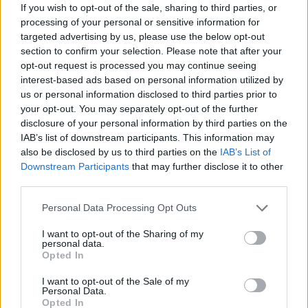
If you wish to opt-out of the sale, sharing to third parties, or
processing of your personal or sensitive information for
targeted advertising by us, please use the below opt-out
section to confirm your selection. Please note that after your
opt-out request is processed you may continue seeing
Meccs Center
interest-based ads based on personal information utilized by
us or personal information disclosed to third parties prior to
your opt-out. You may separately opt-out of the further
Leeds United
vs
Manchester
disclosure of your personal information by third parties on the
IAB’s list of downstream participants. This information may
United
also be disclosed by us to third parties on the
IAB’s List of
Downstream Participants
that may further disclose it to other
Felkészülési szezon 5. mérkőzés
third parties.
Croke Park, Dublin
2026-08-12 20:30
Please note that this website/app uses one or more Google
Personal Data Processing Opt Outs
services and may gather and store information including but
1 nap 22 óra 47 perc 19 másodperc
not limited to your visit or usage behaviour. You may click to
I want to opt-out of the Sharing of my
personal data.
grant or deny consent to Google and its third-party tags to
Opted In
use your data for below specified purposes in below Google
AC Milan
vs
Manchester United
2026-08-15 18:00
consent section.
I want to opt-out of the Sale of my
Personal Data.
Opted In
ELŐZŐ MÉRKŐZÉSEK