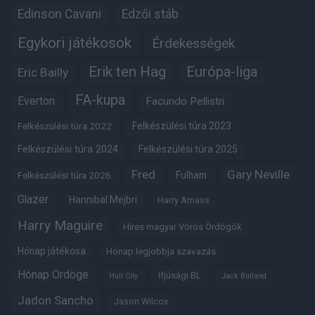
Edinson Cavani
Edzői stáb
Egykori játékosok
Érdekességek
Erik ten Hag
Európa-liga
Eric Bailly
FA-kupa
Everton
Facundo Pellistri
Felkészülési túra 2022
Felkészülési túra 2023
Felkészülési túra 2024
Felkészülési túra 2025
Fred
Gary Neville
Felkészülési túra 2026
Fulham
Glazer
Hannibal Mejbri
Harry Amass
Harry Maguire
Híres magyar Vörös Ördögök
Hónap játékosa
Hónap legjobbja szavazás
Hónap Ördöge
Ifjúsági BL
Hull City
Jack Butland
Jadon Sancho
Jason Wilcox