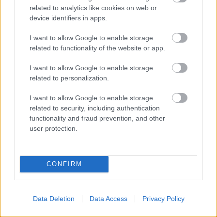
related to analytics like cookies on web or
ELŐREHALADOTT
TÁRGYALÁSOKAT FOLYTAT A
device identifiers in apps.
UNITED TIELEMANSRÓL
I want to allow Google to enable storage
related to functionality of the website or app.
I want to allow Google to enable storage
related to personalization.
ANDREY SANTOSRÓL
I want to allow Google to enable storage
MEGEGYEZETT A UNITED A
related to security, including authentication
CHELSEA-VEL - SAJTÓHÍR
functionality and fraud prevention, and other
user protection.
CONFIRM
EGYEZSÉG SZÜLETETT
EDERSON VÉTELÁRÁBAN
Data Deletion
Data Access
Privacy Policy