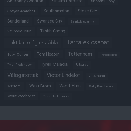
Sir Bobby Charlton
Sir Jim Ratcliffe
Sir Matt Busby
Southampton
Stoke City
Sofyan Amrabat
Sunderland
Swansea City
Szurkoló szemmel
Tahith Chong
Szurkolói klub
Tartalék csapat
Taktikai mágnestábla
Tottenham
Tom Heaton
Toby Collyer
Trófeabibliográfia
Tyrell Malacia
Utazás
Tyler Fredericson
Válogatottak
Victor Lindelöf
Visszhang
West Ham
West Brom
Watford
Willy Kambwala
Wout Weghorst
Youri Tielemans