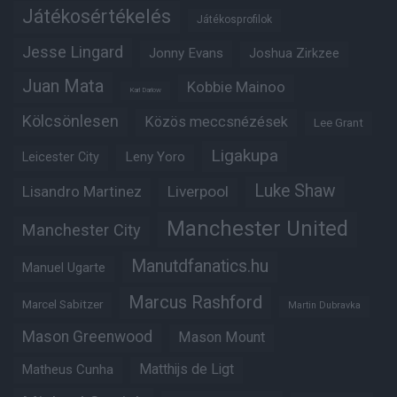
Játékosértékelés
Játékosprofilok
Jesse Lingard
Jonny Evans
Joshua Zirkzee
Juan Mata
Kobbie Mainoo
Karl Darlow
Kölcsönlesen
Közös meccsnézések
Lee Grant
Ligakupa
Leny Yoro
Leicester City
Luke Shaw
Lisandro Martinez
Liverpool
Manchester United
Manchester City
Manutdfanatics.hu
Manuel Ugarte
Marcus Rashford
Marcel Sabitzer
Martin Dubravka
Mason Greenwood
Mason Mount
Matthijs de Ligt
Matheus Cunha