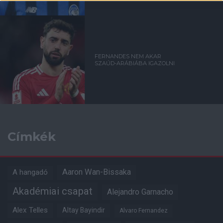
FERNANDES NEM AKAR
SZAÚD-ARÁBIÁBA IGAZOLNI
Címkék
Aaron Wan-Bissaka
A hangadó
Akadémiai csapat
Alejandro Garnacho
Alex Telles
Altay Bayindir
Alvaro Fernandez