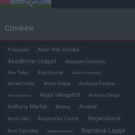
Címkék
Aaron Wan-Bissaka
A hangadó
Akadémiai csapat
Alejandro Garnacho
Alex Telles
Altay Bayindir
Alvaro Fernandez
Amad Diallo
Andre Onana
Andreas Pereira
Angol válogatott
Anthony Elanga
Andrey Santos
Anthony Martial
Arsenal
Antony
Átigazolások
Átigazolási Center
Aston Villa
Bajnokok Ligája
Axel Tuanzebe
Ayden Heaven