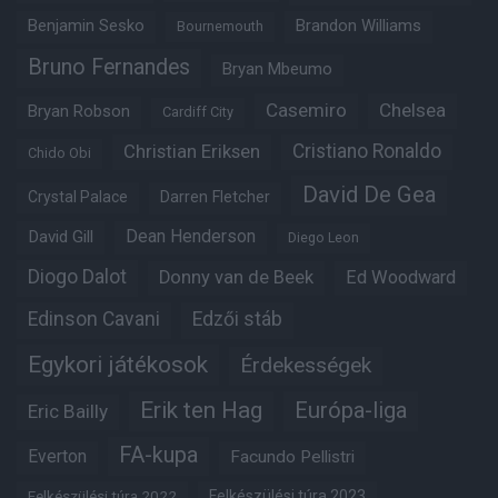
Benjamin Sesko
Brandon Williams
Bournemouth
Bruno Fernandes
Bryan Mbeumo
Casemiro
Chelsea
Bryan Robson
Cardiff City
Christian Eriksen
Cristiano Ronaldo
Chido Obi
David De Gea
Crystal Palace
Darren Fletcher
Dean Henderson
David Gill
Diego Leon
Diogo Dalot
Donny van de Beek
Ed Woodward
Edinson Cavani
Edzői stáb
Egykori játékosok
Érdekességek
Erik ten Hag
Európa-liga
Eric Bailly
FA-kupa
Everton
Facundo Pellistri
Felkészülési túra 2022
Felkészülési túra 2023