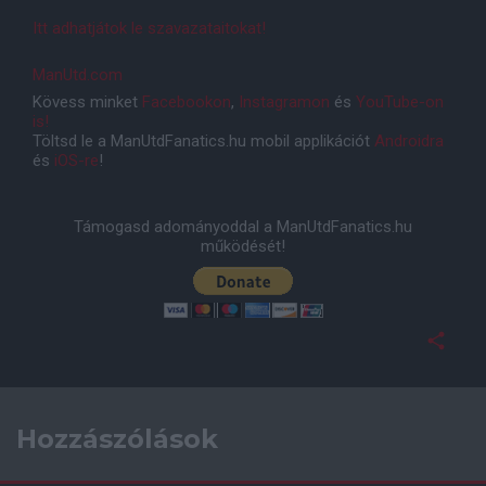
Itt adhatjátok le szavazataitokat!
ManUtd.com
Kövess minket
Facebookon
,
Instagramon
és
YouTube-on
is!
Töltsd le a ManUtdFanatics.hu mobil applikációt
Androidra
és
iOS-re
!
Támogasd adományoddal a ManUtdFanatics.hu
működését!
Hozzászólások