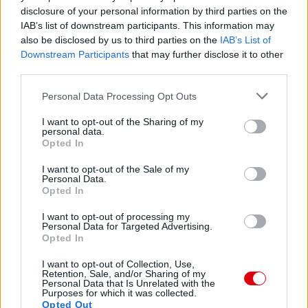
Manchester United
disclosure of your personal information by third parties on the
IAB’s list of downstream participants. This information may
Felkészülési szezon 4. mérkőzés
Nya Ullevi, Göteborg
also be disclosed by us to third parties on the
IAB’s List of
2026-08-08 17:00
Downstream Participants
that may further disclose it to other
third parties.
1 nap 23 óra 13 perc 46 másodperc
Please note that this website/app uses one or more Google
Personal Data Processing Opt Outs
services and may gather and store information including but
not limited to your visit or usage behaviour. You may click to
I want to opt-out of the Sharing of my
Leeds United
vs
Manchester United
2026-08-12 20:30
personal data.
grant or deny consent to Google and its third-party tags to
Opted In
AC Milan
vs
Manchester United
2026-08-15 18:00
use your data for below specified purposes in below Google
consent section.
I want to opt-out of the Sale of my
Personal Data.
ELŐZŐ MÉRKŐZÉSEK
Opted In
I want to opt-out of processing my
Personal Data for Targeted Advertising.
Támogatás
Opted In
I want to opt-out of Collection, Use,
Retention, Sale, and/or Sharing of my
Támogasd adományoddal
Personal Data that Is Unrelated with the
a ManUtdFanatics.hu működését!
Purposes for which it was collected.
Opted Out