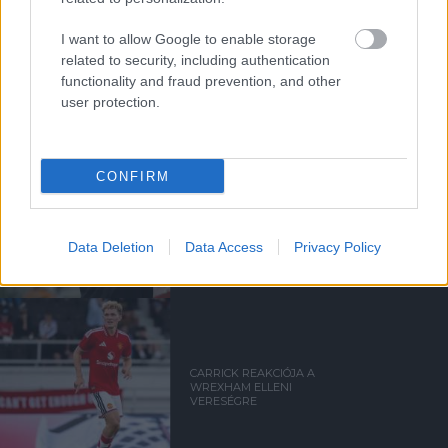
CARRICK REAKCIÓJA AZ
ATLETICO ELLENI
I want to allow Google to enable storage
GYŐZELEMRE
related to security, including authentication
functionality and fraud prevention, and other
user protection.
CONFIRM
CARRICK REAKCIÓJA A
ROSENBORG ELLENI
GYŐZELEMRE
Data Deletion
Data Access
Privacy Policy
CARRICK REAKCIÓJA A
WREXHAM ELLENI
VERESÉGRE