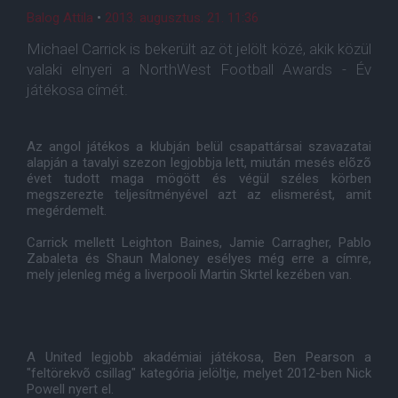
Balog Attila
•
2013. augusztus. 21. 11:36
Michael Carrick is bekerült az öt jelölt közé, akik közül
valaki elnyeri a NorthWest Football Awards - Év
játékosa címét.
Az angol játékos a klubján belül csapattársai szavazatai
alapján a tavalyi szezon legjobbja lett, miután mesés elõzõ
évet tudott maga mögött és végül széles körben
megszerezte teljesítményével azt az elismerést, amit
megérdemelt.
Carrick mellett Leighton Baines, Jamie Carragher, Pablo
Zabaleta és Shaun Maloney esélyes még erre a címre,
mely jelenleg még a liverpooli Martin Skrtel kezében van.
A United legjobb akadémiai játékosa, Ben Pearson a
"feltörekvõ csillag" kategória jelöltje, melyet 2012-ben Nick
Powell nyert el.