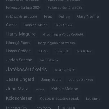
Felkészülési túra 2024
Felkészülési túra 2025
Fred
Gary Neville
Fulham
Felkészülési túra 2026
Glazer
Hannibal Mejbri
Harry Amass
Harry Maguire
Híres magyar Vörös Ördögök
Hónap játékosa
Hónap legjobbja szavazás
Hónap Ördöge
Ifjúsági BL
Hull City
Jack Butland
Jadon Sancho
Jason Wilcox
Játékosértékelés
Játékosprofilok
Jesse Lingard
Jonny Evans
Joshua Zirkzee
Juan Mata
Kobbie Mainoo
Karl Darlow
Kölcsönlesen
Közös meccsnézések
Lee Grant
Ligakupa
Leny Yoro
Leicester City