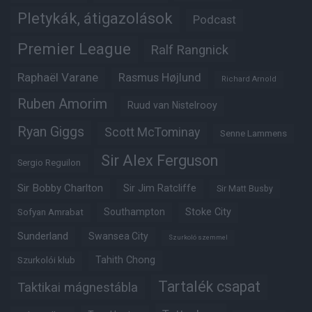
Pletykák, átigazolások
Podcast
Premier League
Ralf Rangnick
Raphaël Varane
Rasmus Højlund
Richard Arnold
Ruben Amorim
Ruud van Nistelrooy
Ryan Giggs
Scott McTominay
Senne Lammens
Sir Alex Ferguson
Sergio Reguilon
Sir Bobby Charlton
Sir Jim Ratcliffe
Sir Matt Busby
Southampton
Stoke City
Sofyan Amrabat
Sunderland
Swansea City
Szurkoló szemmel
Tahith Chong
Szurkolói klub
Tartalék csapat
Taktikai mágnestábla