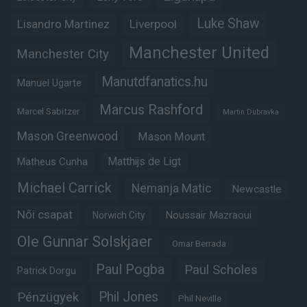
Luke Shaw
Lisandro Martinez
Liverpool
Manchester United
Manchester City
Manutdfanatics.hu
Manuel Ugarte
Marcus Rashford
Marcel Sabitzer
Martin Dubravka
Mason Greenwood
Mason Mount
Matheus Cunha
Matthijs de Ligt
Michael Carrick
Nemanja Matic
Newcastle
Női csapat
Noussair Mazraoui
Norwich City
Ole Gunnar Solskjaer
Omar Berrada
Paul Pogba
Paul Scholes
Patrick Dorgu
Phil Jones
Pénzügyek
Phil Neville