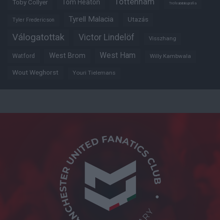
Tottenham
Tom Heaton
Toby Collyer
Trófeabibliográfia
Tyrell Malacia
Utazás
Tyler Fredericson
Válogatottak
Victor Lindelöf
Visszhang
West Ham
West Brom
Watford
Willy Kambwala
Wout Weghorst
Youri Tielemans